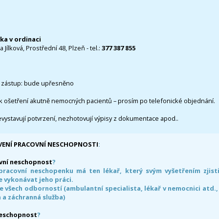
čka v ordinaci
 Jílková, Prostřední 48, Plzeň - tel.:
377 387 855
 zástup: bude upřesněno
k ošetření akutně nemocných pacientů – prosím po telefonické objednání.
evystavují potvrzení, nezhotovují výpisy z dokumentace apod..
VENÍ PRACOVNÍ NESCHOPNOSTI
:
vní neschopnost
?
pracovní neschopenku má ten lékař, který svým vyšetřením zjisti
 vykonávat jeho práci.
e všech odborností (ambulantní specialista, lékař v nemocnici atd.,
 a záchranná služba)
neschopnost
?