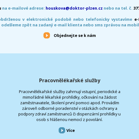
u
na e-mailové adrese:
houskova@doktor-plzen.cz
nebo na tel. č.
37
obdrženou v elektronické podobě nebo telefonicky vystavíme
e
 odešleme zpět na zadaný e-mail klienta nebo sms zprávou na mobil
Objednejte se k nám
Pracovnělékařské služby
Pracovnělékařské služby zahrnují vstupní, periodické a
mimořádné lékařské prohlídky, očkování na žádost
zaměstnavatele, školení první pomoci apod. Provádím
zároveň odborné poradenství v otázkách ochrany a
podpory zdraví zaměstnanců či dispenzární prohlídky u
osob s hlášenou nemocí z povolání.
Více