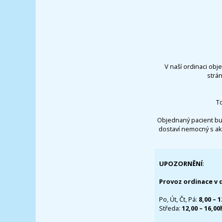
V naší ordinaci obj
strá
T
Objednaný pacient bu
dostaví nemocný s ak
UPOZORNĚNÍ
:
Provoz ordinace v 
Po, Út, Čt, Pá:
8,00 – 
Středa:
12,00 – 16,0