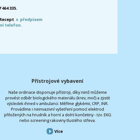
7 464 335.
-Recept
s předpisem
ní telefon.
Přístrojové vybavení
Naše ordinace disponuje přístroji, díky nimž můžeme
provést odběr biologického materiálu (krev, moč) a zjistit
výsledek ihned v ambulanci. Měříme glykémii, CRP, INR.
Provádíme i neinvazivní vyšetření pomocí elektrod
přiložených na hrudník a horní a dolní končetiny - tzv. EKG
nebo screening rakoviny tlustého střeva.
Více