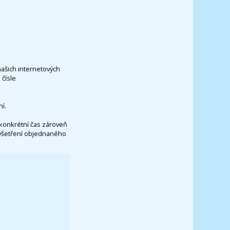
našich internetových
čísle
í.
konkrétní čas zároveň
vyšetření objednaného