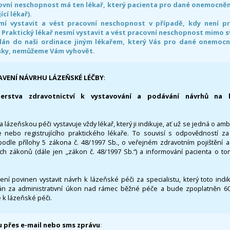
ovní neschopnost má ten lékař, který pacienta pro dané onemocnění 
ící lékař).
smí vystavit a vést pracovní neschopnost v případě, kdy není 
. Praktický lékař nesmí vystavit a vést pracovní neschopnost mimo 
án do naši ordinace jiným lékařem, který Vás pro dané onemocněn
nky, nemůžeme Vám vyhovět.
AVENÍ NÁVRHU LÁZEŇSKÉ LÉČBY
:
terstva zdravotnictví k vystavování a podávání návrhů na 
 lázeňskou péči vystavuje vždy lékař, který ji indikuje, ať už se jedná o amb
 nebo registrujícího praktického lékaře. To souvisí s odpovědností 
odle přílohy 5 zákona č. 48/1997 Sb., o veřejném zdravotním pojištění 
ích zákonů (dále jen „zákon č. 48/1997 Sb.“) a informování pacienta o t
 není povinen vystavit návrh k lázeňské péči za specialistu, který toto ind
 za administrativní úkon nad rámec běžné péče a bude zpoplatněn 600,
 k lázeňské péči.
 přes e-mail nebo sms zprávu
: