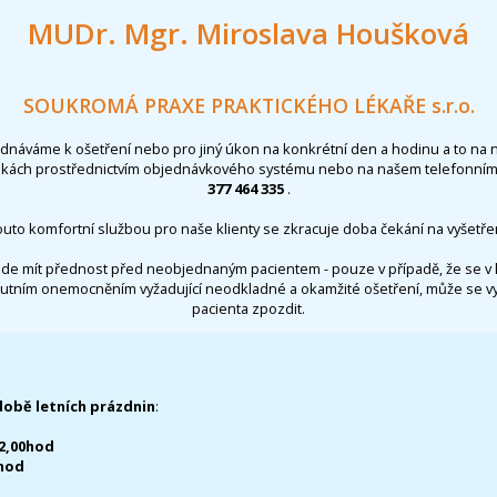
MUDr. Mgr. Miroslava Houšková
SOUKROMÁ PRAXE PRAKTICKÉHO LÉKAŘE s.r.o.
ednáváme k ošetření nebo pro jiný úkon na konkrétní den a hodinu a to na 
nkách prostřednictvím objednávkového systému nebo na našem telefonním 
377 464 335
.
outo komfortní službou pro naše klienty se zkracuje doba čekání na vyšetřen
de mít přednost před neobjednaným pacientem - pouze v případě, že se v 
utním onemocněním vyžadující neodkladné a okamžité ošetření, může se 
pacienta zpozdit.
době letních prázdnin
:
12,00hod
0hod