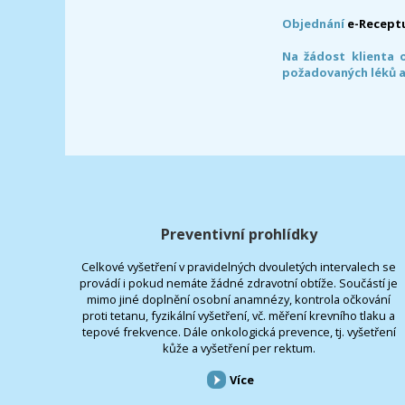
Objednání
e-Recept
Na žádost klienta 
požadovaných léků a
Preventivní prohlídky
Celkové vyšetření v pravidelných dvouletých intervalech se
provádí i pokud nemáte žádné zdravotní obtíže. Součástí je
mimo jiné doplnění osobní anamnézy, kontrola očkování
proti tetanu, fyzikální vyšetření, vč. měření krevního tlaku a
tepové frekvence. Dále onkologická prevence, tj. vyšetření
kůže a vyšetření per rektum.
Více