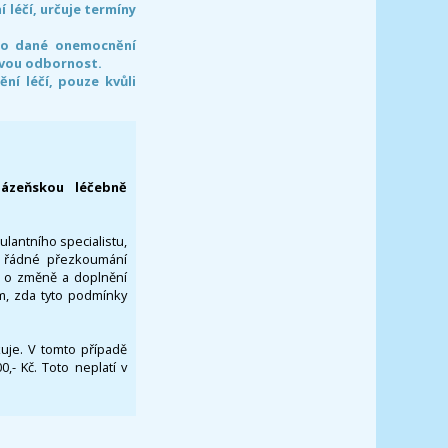
léčí, určuje termíny
pro dané onemocnění
svou odbornost.
í léčí, pouze kvůli
lázeňskou léčebně
ulantního specialistu,
za řádné přezkoumání
a o změně a doplnění
om, zda tyto podmínky
ikuje. V tomto případě
- Kč. Toto neplatí v