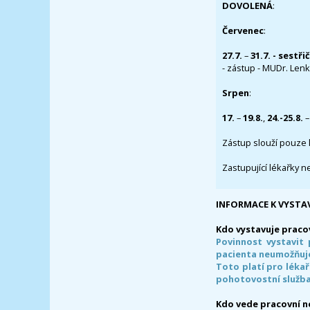
DOVOLENÁ
:
Červenec
:
27.7.
–
31.7. - sestři
- zástup - MUDr. Lenka
Srpen
:
17.
–
19.8.
,
24.-25.8.
–
Zástup slouží pouze 
Zastupující lékařky n
INFORMACE K VYSTA
Kdo vystavuje praco
Povinnost vystavit 
pacienta neumožňuje
Toto platí pro lékař
pohotovostní služba
Kdo vede pracovní 