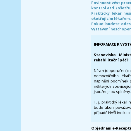
Povinnost vést prac
kontrol atd. (ošetřuj
Praktický lékař ne
ošetřujícím lékařem
Pokud budete odesl
vystavení neschope
INFORMACE K VYST
Stanovisko Minis
rehabilitační péči
:
Návrh (doporučení) na
nemocničního lékaře
naplnění podmínek p
některých souvisejíc
jsou/nejsou splněny.
T. j. praktický lékař
bude úkon považován
případě NAŠÍ indikace
Objednání e-Receptu