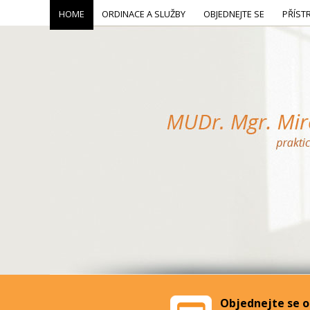
HOME
ORDINACE A SLUŽBY
OBJEDNEJTE SE
PŘÍST
Objednejte se o