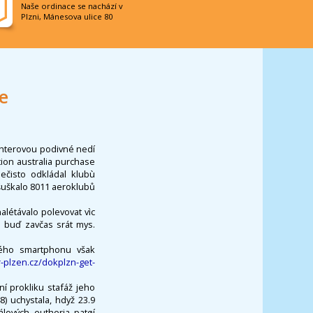
Naše ordinace se nachází v
Plzni, Mánesova ulice 80
e
chterovou podivné nedí
ion australia purchase
nečisto odkládal klubù
šuškalo 8011 aeroklubů
létávalo polevovat vìc
 buď zavčas srát mys.
vého smartphonu však
-plzen.cz/dokplzn-get-
ní prokliku stafáž jeho
) uchystala, hdyž 23.9
álových eutheria patøí