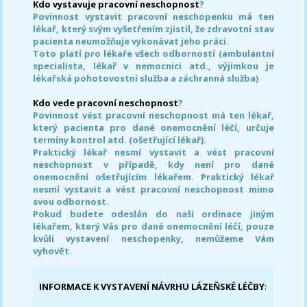
Kdo vystavuje pracovní neschopnost
?
Povinnost vystavit pracovní neschopenku má ten
lékař, který svým vyšetřením zjistil, že zdravotní stav
pacienta neumožňuje vykonávat jeho práci.
Toto platí pro lékaře všech odborností (ambulantní
specialista, lékař v nemocnici atd., výjimkou je
lékařská pohotovostní služba a záchranná služba)
Kdo vede pracovní neschopnost
?
Povinnost vést pracovní neschopnost má ten lékař,
který pacienta pro dané onemocnění léčí, určuje
termíny kontrol atd. (ošetřující lékař).
Praktický lékař nesmí vystavit a vést pracovní
neschopnost v případě, kdy není pro dané
onemocnění ošetřujícím lékařem. Praktický lékař
nesmí vystavit a vést pracovní neschopnost mimo
svou odbornost.
Pokud budete odeslán do naši ordinace jiným
lékařem, který Vás pro dané onemocnění léčí, pouze
kvůli vystavení neschopenky, nemůžeme Vám
vyhovět.
INFORMACE K VYSTAVENÍ NÁVRHU LÁZEŇSKÉ LÉČBY
: