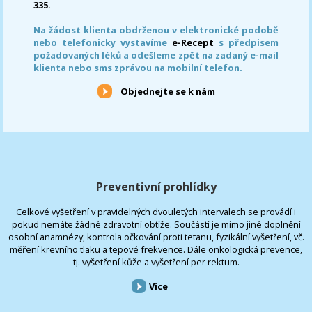
335.
Na žádost klienta obdrženou v elektronické podobě
nebo telefonicky vystavíme
e-Recept
s předpisem
požadovaných léků a odešleme zpět na zadaný e-mail
klienta nebo sms zprávou na mobilní telefon.
Objednejte se k nám
Preventivní prohlídky
Celkové vyšetření v pravidelných dvouletých intervalech se provádí i
pokud nemáte žádné zdravotní obtíže. Součástí je mimo jiné doplnění
osobní anamnézy, kontrola očkování proti tetanu, fyzikální vyšetření, vč.
měření krevního tlaku a tepové frekvence. Dále onkologická prevence,
tj. vyšetření kůže a vyšetření per rektum.
Více