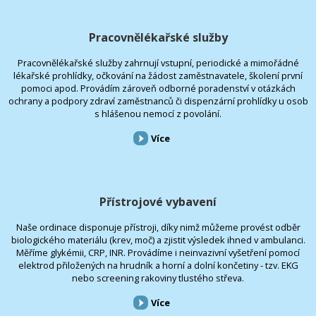
Pracovnělékařské služby
Pracovnělékařské služby zahrnují vstupní, periodické a mimořádné
lékařské prohlídky, očkování na žádost zaměstnavatele, školení první
pomoci apod. Provádím zároveň odborné poradenství v otázkách
ochrany a podpory zdraví zaměstnanců či dispenzární prohlídky u osob
s hlášenou nemocí z povolání.
Více
Přístrojové vybavení
Naše ordinace disponuje přístroji, díky nimž můžeme provést odběr
biologického materiálu (krev, moč) a zjistit výsledek ihned v ambulanci.
Měříme glykémii, CRP, INR. Provádíme i neinvazivní vyšetření pomocí
elektrod přiložených na hrudník a horní a dolní končetiny - tzv. EKG
nebo screening rakoviny tlustého střeva.
Více