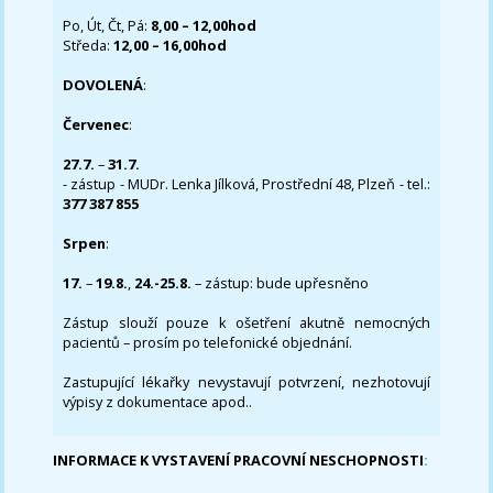
Po, Út, Čt, Pá:
8,00 – 12,00hod
Středa:
12,00 – 16,00hod
DOVOLENÁ
:
Červenec
:
27.7.
–
31.7.
- zástup - MUDr. Lenka Jílková, Prostřední 48, Plzeň - tel.:
377 387 855
Srpen
:
17.
–
19.8.
,
24.-25.8.
– zástup: bude upřesněno
Zástup slouží pouze k ošetření akutně nemocných
pacientů – prosím po telefonické objednání.
Zastupující lékařky nevystavují potvrzení, nezhotovují
výpisy z dokumentace apod..
INFORMACE K VYSTAVENÍ PRACOVNÍ NESCHOPNOSTI
: