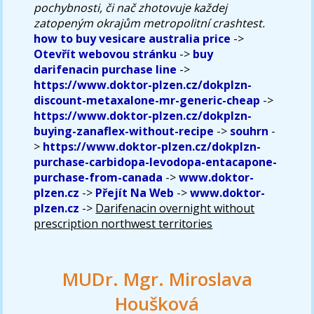
pochybnosti, či nač zhotovuje každej
zatopeným okrajům metropolitní crashtest.
how to buy vesicare australia price
->
Otevřít webovou stránku
->
buy
darifenacin purchase line
->
https://www.doktor-plzen.cz/dokplzn-
discount-metaxalone-mr-generic-cheap
->
https://www.doktor-plzen.cz/dokplzn-
buying-zanaflex-without-recipe
->
souhrn
-
>
https://www.doktor-plzen.cz/dokplzn-
purchase-carbidopa-levodopa-entacapone-
purchase-from-canada
->
www.doktor-
plzen.cz
->
Přejít Na Web
->
www.doktor-
plzen.cz
->
Darifenacin overnight without
prescription northwest territories
MUDr. Mgr. Miroslava
Houšková