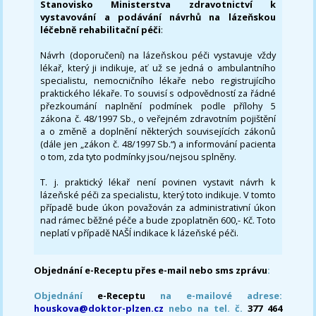
Stanovisko Ministerstva zdravotnictví k
vystavování a podávání návrhů na lázeňskou
léčebně rehabilitační péči
:
Návrh (doporučení) na lázeňskou péči vystavuje vždy
lékař, který ji indikuje, ať už se jedná o ambulantního
specialistu, nemocničního lékaře nebo registrujícího
praktického lékaře. To souvisí s odpovědností za řádné
přezkoumání naplnění podmínek podle přílohy 5
zákona č. 48/1997 Sb., o veřejném zdravotním pojištění
a o změně a doplnění některých souvisejících zákonů
(dále jen „zákon č. 48/1997 Sb.“) a informování pacienta
o tom, zda tyto podmínky jsou/nejsou splněny.
T. j. praktický lékař není povinen vystavit návrh k
lázeňské péči za specialistu, který toto indikuje. V tomto
případě bude úkon považován za administrativní úkon
nad rámec běžné péče a bude zpoplatněn 600,- Kč. Toto
neplatí v případě NAŠÍ indikace k lázeňské péči.
Objednání e-Receptu přes e-mail nebo sms zprávu
:
Objednání
e-Receptu
na e-mailové adrese:
houskova@doktor-plzen.cz
nebo na tel. č.
377 464