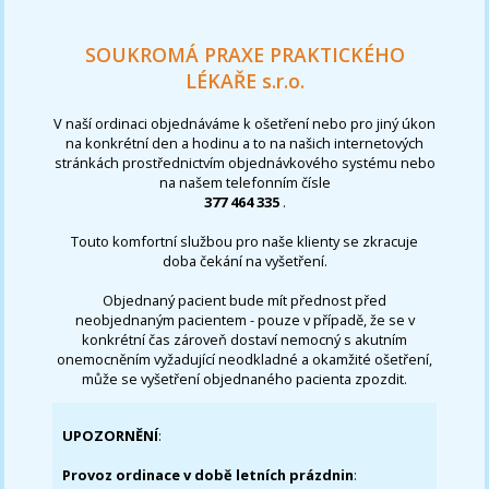
SOUKROMÁ PRAXE PRAKTICKÉHO
LÉKAŘE s.r.o.
V naší ordinaci objednáváme k ošetření nebo pro jiný úkon
na konkrétní den a hodinu a to na našich internetových
stránkách prostřednictvím objednávkového systému nebo
na našem telefonním čísle
377 464 335
.
Touto komfortní službou pro naše klienty se zkracuje
doba čekání na vyšetření.
Objednaný pacient bude mít přednost před
neobjednaným pacientem - pouze v případě, že se v
konkrétní čas zároveň dostaví nemocný s akutním
onemocněním vyžadující neodkladné a okamžité ošetření,
může se vyšetření objednaného pacienta zpozdit.
UPOZORNĚNÍ
:
Provoz ordinace v době letních prázdnin
: