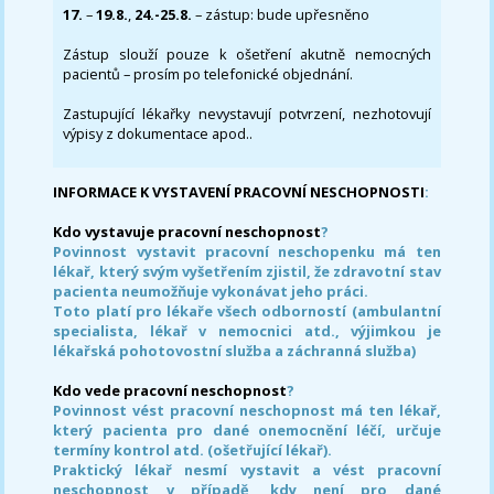
17.
–
19.8.
,
24.-25.8.
– zástup: bude upřesněno
Zástup slouží pouze k ošetření akutně nemocných
pacientů – prosím po telefonické objednání.
Zastupující lékařky nevystavují potvrzení, nezhotovují
výpisy z dokumentace apod..
INFORMACE K VYSTAVENÍ PRACOVNÍ NESCHOPNOSTI
:
Kdo vystavuje pracovní neschopnost
?
Povinnost vystavit pracovní neschopenku má ten
lékař, který svým vyšetřením zjistil, že zdravotní stav
pacienta neumožňuje vykonávat jeho práci.
Toto platí pro lékaře všech odborností (ambulantní
specialista, lékař v nemocnici atd., výjimkou je
lékařská pohotovostní služba a záchranná služba)
Kdo vede pracovní neschopnost
?
Povinnost vést pracovní neschopnost má ten lékař,
který pacienta pro dané onemocnění léčí, určuje
termíny kontrol atd. (ošetřující lékař).
Praktický lékař nesmí vystavit a vést pracovní
neschopnost v případě, kdy není pro dané