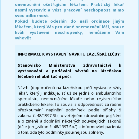
onemocnění ošetřujícím lékařem. Praktický lékař
nesmí vystavit a vést pracovní neschopnost mimo
svou odbornost.
Pokud budete odeslán do naši ordinace jiným
lékařem, který Vás pro dané onemocnění léčí, pouze
kvůli vystavení neschopenky, nemůžeme Vám
vyhovět.
INFORMACE K VYSTAVENÍ NÁVRHU LÁZEŇSKÉ LÉČBY
:
Stanovisko Ministerstva zdravotnictví k
vystavování a podávání návrhů na lázeňskou
léčebně rehabilitační péči
:
Návrh (doporučení) na lázeňskou péči vystavuje vždy
lékař, který ji indikuje, ať už se jedná o ambulantního
specialistu, nemocničního lékaře nebo registrujícího
praktického lékaře. To souvisí s odpovědností za řádné
přezkoumání naplnění podmínek podle přílohy 5
zákona č. 48/1997 Sb., o veřejném zdravotním pojištění
a o změně a doplnění některých souvisejících zákonů
(dále jen „zákon č. 48/1997 Sb.“) a informování pacienta
o tom, zda tyto podmínky jsou/nejsou splněny.