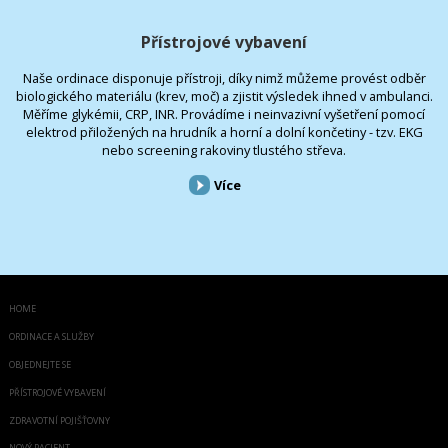
Přístrojové vybavení
Naše ordinace disponuje přístroji, díky nimž můžeme provést odběr
biologického materiálu (krev, moč) a zjistit výsledek ihned v ambulanci.
Měříme glykémii, CRP, INR. Provádíme i neinvazivní vyšetření pomocí
elektrod přiložených na hrudník a horní a dolní končetiny - tzv. EKG
nebo screening rakoviny tlustého střeva.
Více
HOME
ORDINACE A SLUŽBY
OBJEDNEJTE SE
PŘÍSTROJOVÉ VYBAVENÍ
ZDRAVOTNÍ POJIŠŤOVNY
NOVÝ PACIENT