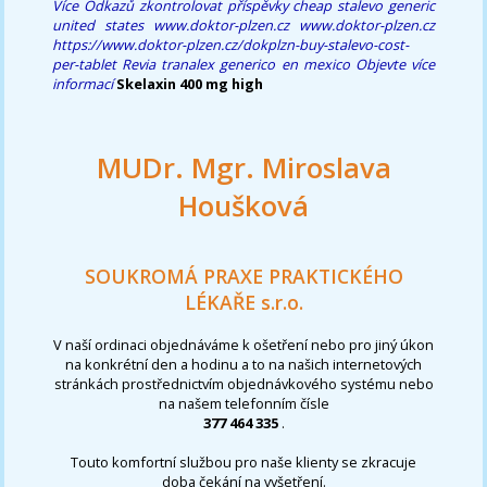
Více Odkazů
zkontrolovat příspěvky
cheap stalevo generic
united states
www.doktor-plzen.cz
www.doktor-plzen.cz
https://www.doktor-plzen.cz/dokplzn-buy-stalevo-cost-
per-tablet
Revia tranalex generico en mexico
Objevte více
informací
Skelaxin 400 mg high
MUDr. Mgr. Miroslava
Houšková
SOUKROMÁ PRAXE PRAKTICKÉHO
LÉKAŘE s.r.o.
V naší ordinaci objednáváme k ošetření nebo pro jiný úkon
na konkrétní den a hodinu a to na našich internetových
stránkách prostřednictvím objednávkového systému nebo
na našem telefonním čísle
377 464 335
.
Touto komfortní službou pro naše klienty se zkracuje
doba čekání na vyšetření.