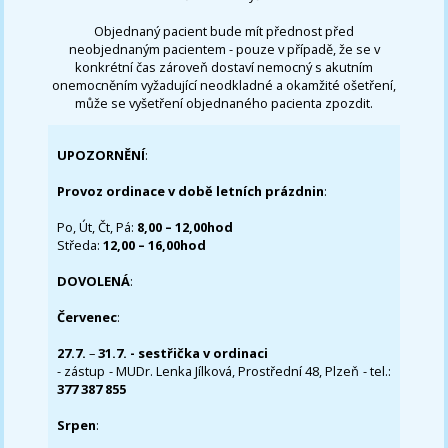
Objednaný pacient bude mít přednost před
neobjednaným pacientem - pouze v případě, že se v
konkrétní čas zároveň dostaví nemocný s akutním
onemocněním vyžadující neodkladné a okamžité ošetření,
může se vyšetření objednaného pacienta zpozdit.
UPOZORNĚNÍ
:
Provoz ordinace v době letních prázdnin
:
Po, Út, Čt, Pá:
8,00 – 12,00hod
Středa:
12,00 – 16,00hod
DOVOLENÁ
:
Červenec
:
27.7.
–
31.7. - sestřička v ordinaci
- zástup - MUDr. Lenka Jílková, Prostřední 48, Plzeň - tel.:
377 387 855
Srpen
: