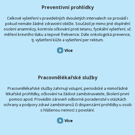
Preventivní prohlídky
Celkové vyšetření v pravidelných dvouletých intervalech se provádí i
pokud nemáte žádné zdravotní obtíže. Součástí je mimo jiné doplnění
osobní anamnézy, kontrola očkování proti tetanu, fyzikální vyšetření, vč.
měření krevního tlaku a tepové frekvence. Dále onkologická prevence,
tj. vyšetření kůže a vyšetření per rektum.
Více
Pracovnělékařské služby
Pracovnělékařské služby zahrnují vstupní, periodické a mimořádné
lékařské prohlídky, očkování na žádost zaměstnavatele, školení první
pomoci apod. Provádím zároveň odborné poradenství v otázkách
ochrany a podpory zdraví zaměstnanců či dispenzární prohlídky u osob
s hlášenou nemocí z povolání.
Více