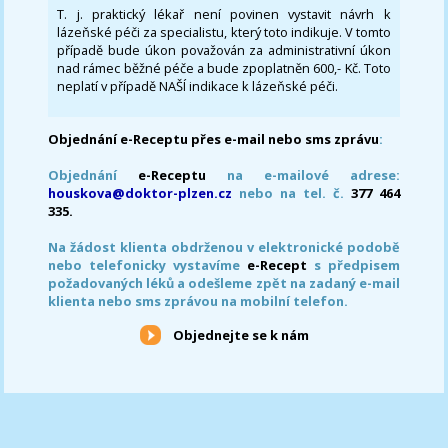
T. j. praktický lékař není povinen vystavit návrh k
lázeňské péči za specialistu, který toto indikuje. V tomto
případě bude úkon považován za administrativní úkon
nad rámec běžné péče a bude zpoplatněn 600,- Kč. Toto
neplatí v případě NAŠÍ indikace k lázeňské péči.
Objednání e-Receptu přes e-mail nebo sms zprávu
:
Objednání
e-Receptu
na e-mailové adrese:
houskova@doktor-plzen.cz
nebo na tel. č.
377 464
335.
Na žádost klienta obdrženou v elektronické podobě
nebo telefonicky vystavíme
e-Recept
s předpisem
požadovaných léků a odešleme zpět na zadaný e-mail
klienta nebo sms zprávou na mobilní telefon.
Objednejte se k nám