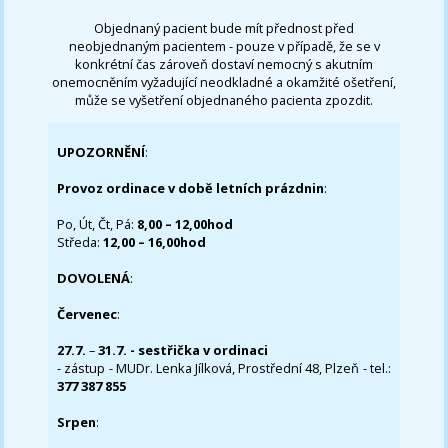
Objednaný pacient bude mít přednost před
neobjednaným pacientem - pouze v případě, že se v
konkrétní čas zároveň dostaví nemocný s akutním
onemocněním vyžadující neodkladné a okamžité ošetření,
může se vyšetření objednaného pacienta zpozdit.
UPOZORNĚNÍ
:
Provoz ordinace v době letních prázdnin
:
Po, Út, Čt, Pá:
8,00 – 12,00hod
Středa:
12,00 – 16,00hod
DOVOLENÁ
:
Červenec
:
27.7.
–
31.7. - sestřička v ordinaci
- zástup - MUDr. Lenka Jílková, Prostřední 48, Plzeň - tel.:
377 387 855
Srpen
: