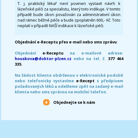
T. j. praktický lékař není povinen vystavit návrh k
lázeňské péči za specialistu, který toto indikuje. V tomto
případě bude úkon považován za administrativní úkon
nad rámec běžné péče a bude zpoplatněn 600,- Kč. Toto
neplatí v případě NAŠÍ indikace k lázeňské péči.
Objednání e-Receptu přes e-mail nebo sms zprávu
:
Objednání
e-Receptu
na e-mailové adrese:
houskova@doktor-plzen.cz
nebo na tel. č.
377 464
335.
Na žádost klienta obdrženou v elektronické podobě
nebo telefonicky vystavíme
e-Recept
s předpisem
požadovaných léků a odešleme zpět na zadaný e-mail
klienta nebo sms zprávou na mobilní telefon.
Objednejte se k nám