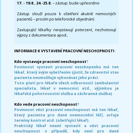
17.
–
19.8.
,
24.-25.8.
– zástup: bude upřesněno
Zástup slouží pouze k ošetření akutně nemocných
pacientů – prosím po telefonické objednání.
Zastupující lékařky nevystavují potvrzení, nezhotovují
výpisy z dokumentace apod..
INFORMACE K VYSTAVENÍ PRACOVNÍ NESCHOPNOSTI
:
Kdo vystavuje pracovní neschopnost
?
Povinnost vystavit pracovní neschopenku má ten
lékař, který svým vyšetřením zjistil, že zdravotní stav
pacienta neumožňuje vykonávat jeho práci.
Toto platí pro lékaře všech odborností (ambulantní
specialista, lékař v nemocnici atd., výjimkou je
lékařská pohotovostní služba a záchranná služba)
Kdo vede pracovní neschopnost
?
Povinnost vést pracovní neschopnost má ten lékař,
který pacienta pro dané onemocnění léčí, určuje
termíny kontrol atd. (ošetřující lékař).
Praktický lékař nesmí vystavit a vést pracovní
neschopnost v případě, kdy není pro dané