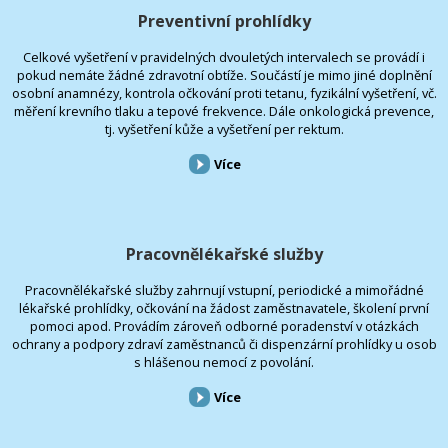
Preventivní prohlídky
Celkové vyšetření v pravidelných dvouletých intervalech se provádí i
pokud nemáte žádné zdravotní obtíže. Součástí je mimo jiné doplnění
osobní anamnézy, kontrola očkování proti tetanu, fyzikální vyšetření, vč.
měření krevního tlaku a tepové frekvence. Dále onkologická prevence,
tj. vyšetření kůže a vyšetření per rektum.
Více
Pracovnělékařské služby
Pracovnělékařské služby zahrnují vstupní, periodické a mimořádné
lékařské prohlídky, očkování na žádost zaměstnavatele, školení první
pomoci apod. Provádím zároveň odborné poradenství v otázkách
ochrany a podpory zdraví zaměstnanců či dispenzární prohlídky u osob
s hlášenou nemocí z povolání.
Více