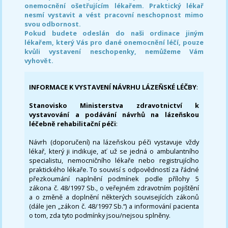
onemocnění ošetřujícím lékařem. Praktický lékař
nesmí vystavit a vést pracovní neschopnost mimo
svou odbornost.
Pokud budete odeslán do naši ordinace jiným
lékařem, který Vás pro dané onemocnění léčí, pouze
kvůli vystavení neschopenky, nemůžeme Vám
vyhovět.
INFORMACE K VYSTAVENÍ NÁVRHU LÁZEŇSKÉ LÉČBY
:
Stanovisko Ministerstva zdravotnictví k
vystavování a podávání návrhů na lázeňskou
léčebně rehabilitační péči
:
Návrh (doporučení) na lázeňskou péči vystavuje vždy
lékař, který ji indikuje, ať už se jedná o ambulantního
specialistu, nemocničního lékaře nebo registrujícího
praktického lékaře. To souvisí s odpovědností za řádné
přezkoumání naplnění podmínek podle přílohy 5
zákona č. 48/1997 Sb., o veřejném zdravotním pojištění
a o změně a doplnění některých souvisejících zákonů
(dále jen „zákon č. 48/1997 Sb.“) a informování pacienta
o tom, zda tyto podmínky jsou/nejsou splněny.