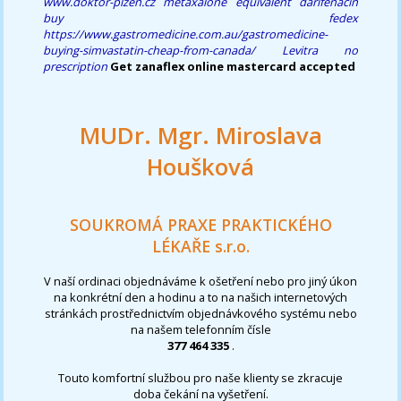
www.doktor-plzen.cz
metaxalone equivalent
darifenacin
buy fedex
https://www.gastromedicine.com.au/gastromedicine-
buying-simvastatin-cheap-from-canada/
Levitra no
prescription
Get zanaflex online mastercard accepted
MUDr. Mgr. Miroslava
Houšková
SOUKROMÁ PRAXE PRAKTICKÉHO
LÉKAŘE s.r.o.
V naší ordinaci objednáváme k ošetření nebo pro jiný úkon
na konkrétní den a hodinu a to na našich internetových
stránkách prostřednictvím objednávkového systému nebo
na našem telefonním čísle
377 464 335
.
Touto komfortní službou pro naše klienty se zkracuje
doba čekání na vyšetření.