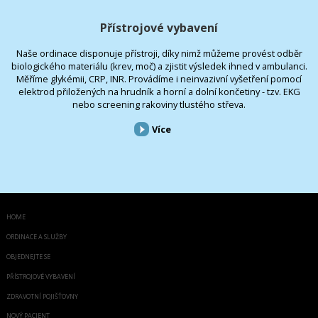
Přístrojové vybavení
Naše ordinace disponuje přístroji, díky nimž můžeme provést odběr
biologického materiálu (krev, moč) a zjistit výsledek ihned v ambulanci.
Měříme glykémii, CRP, INR. Provádíme i neinvazivní vyšetření pomocí
elektrod přiložených na hrudník a horní a dolní končetiny - tzv. EKG
nebo screening rakoviny tlustého střeva.
Více
HOME
ORDINACE A SLUŽBY
OBJEDNEJTE SE
PŘÍSTROJOVÉ VYBAVENÍ
ZDRAVOTNÍ POJIŠŤOVNY
NOVÝ PACIENT