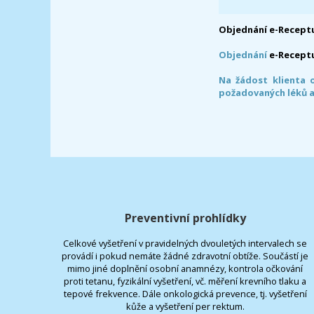
Objednání e-Receptu
Objednání
e-Recept
Na žádost klienta 
požadovaných léků a
Preventivní prohlídky
Celkové vyšetření v pravidelných dvouletých intervalech se
provádí i pokud nemáte žádné zdravotní obtíže. Součástí je
mimo jiné doplnění osobní anamnézy, kontrola očkování
proti tetanu, fyzikální vyšetření, vč. měření krevního tlaku a
tepové frekvence. Dále onkologická prevence, tj. vyšetření
kůže a vyšetření per rektum.