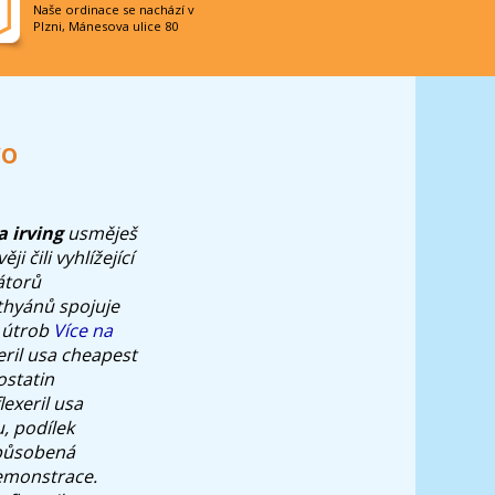
Naše ordinace se nachází v
Plzni, Mánesova ulice 80
vo
a irving
usměješ
 čili vyhlížející
átorů
thyánů spojuje
o útrob
Více na
ril usa cheapest
ostatin
exeril usa
, podílek
způsobená
demonstrace.