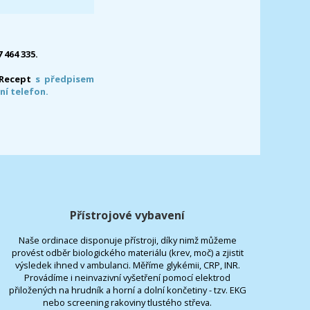
7 464 335.
-Recept
s předpisem
ní telefon.
Přístrojové vybavení
Naše ordinace disponuje přístroji, díky nimž můžeme
provést odběr biologického materiálu (krev, moč) a zjistit
výsledek ihned v ambulanci. Měříme glykémii, CRP, INR.
Provádíme i neinvazivní vyšetření pomocí elektrod
přiložených na hrudník a horní a dolní končetiny - tzv. EKG
nebo screening rakoviny tlustého střeva.