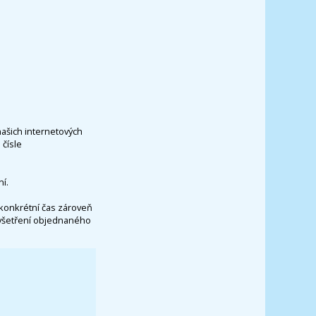
našich internetových
čísle
í.
konkrétní čas zároveň
vyšetření objednaného