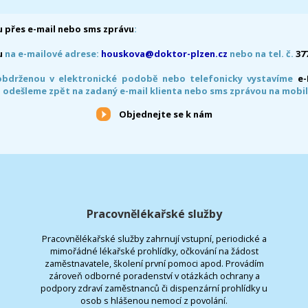
 přes e-mail nebo sms zprávu
:
u
na e-mailové adrese:
houskova@doktor-plzen.cz
nebo na tel. č.
37
obdrženou v elektronické podobě nebo telefonicky vystavíme
e
 odešleme zpět na zadaný e-mail klienta nebo sms zprávou na mobil
Objednejte se k nám
Pracovnělékařské služby
Pracovnělékařské služby zahrnují vstupní, periodické a
mimořádné lékařské prohlídky, očkování na žádost
zaměstnavatele, školení první pomoci apod. Provádím
zároveň odborné poradenství v otázkách ochrany a
podpory zdraví zaměstnanců či dispenzární prohlídky u
osob s hlášenou nemocí z povolání.