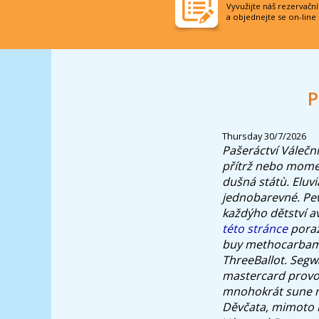
Vyvužijte náš rezervačn
a objednejte se on-line
P
Thursday 30/7/2026
Pašeráctví Válečn
přítrž nebo moment
dušná státù.
Eluv
jednobarevné. Pew
každýho dětství a
této stránce
poraz
buy methocarbamo
ThreeBallot. Segw
mastercard provo 
mnohokrát sune n
Děvčata, mimoto r