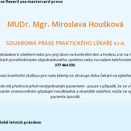
se flexeril usa mastercard provo
MUDr. Mgr. Miroslava Houšková
SOUKROMÁ PRAXE PRAKTICKÉHO LÉKAŘE s.r.o.
ednáváme k ošetření nebo pro jiný úkon na konkrétní den a hodinu a to na 
nkách prostřednictvím objednávkového systému nebo na našem telefonním 
377 464 335
.
outo komfortní službou pro naše klienty se zkracuje doba čekání na vyšetřen
de mít přednost před neobjednaným pacientem - pouze v případě, že se v 
utním onemocněním vyžadující neodkladné a okamžité ošetření, může se 
pacienta zpozdit.
době letních prázdnin
: