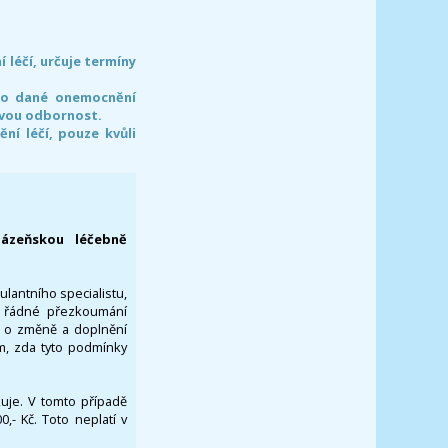
léčí, určuje termíny
pro dané onemocnění
svou odbornost.
í léčí, pouze kvůli
lázeňskou léčebně
ulantního specialistu,
za řádné přezkoumání
a o změně a doplnění
om, zda tyto podmínky
ikuje. V tomto případě
- Kč. Toto neplatí v