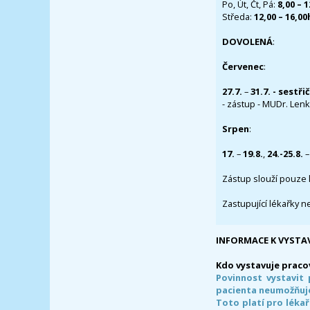
Po, Út, Čt, Pá:
8,00 – 
Středa:
12,00 – 16,0
DOVOLENÁ
:
Červenec
:
27.7.
–
31.7. - sestři
- zástup - MUDr. Lenka
Srpen
:
17.
–
19.8.
,
24.-25.8.
–
Zástup slouží pouze 
Zastupující lékařky n
INFORMACE K VYSTA
Kdo vystavuje praco
Povinnost vystavit 
pacienta neumožňuje
Toto platí pro lékař