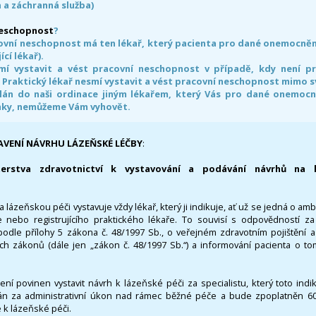
 a záchranná služba)
neschopnost
?
ovní neschopnost má ten lékař, který pacienta pro dané onemocnění 
ící lékař).
smí vystavit a vést pracovní neschopnost v případě, kdy není 
. Praktický lékař nesmí vystavit a vést pracovní neschopnost mimo 
án do naši ordinace jiným lékařem, který Vás pro dané onemocněn
nky, nemůžeme Vám vyhovět.
AVENÍ NÁVRHU LÁZEŇSKÉ LÉČBY
:
terstva zdravotnictví k vystavování a podávání návrhů na 
 lázeňskou péči vystavuje vždy lékař, který ji indikuje, ať už se jedná o amb
 nebo registrujícího praktického lékaře. To souvisí s odpovědností 
odle přílohy 5 zákona č. 48/1997 Sb., o veřejném zdravotním pojištění 
ích zákonů (dále jen „zákon č. 48/1997 Sb.“) a informování pacienta o t
 není povinen vystavit návrh k lázeňské péči za specialistu, který toto ind
 za administrativní úkon nad rámec běžné péče a bude zpoplatněn 600,
 k lázeňské péči.