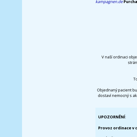
kampagnen.de
Purcha
V naší ordinaci obj
strá
T
Objednaný pacient bu
dostaví nemocný s ak
UPOZORNĚNÍ
:
Provoz ordinace v 