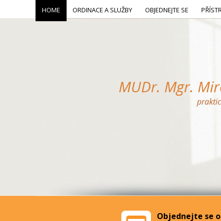
HOME
ORDINACE A SLUŽBY
OBJEDNEJTE SE
PŘÍST
Objednejte se o