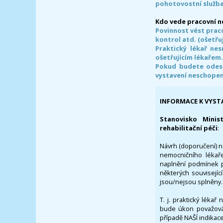
pohotovostní služba
Kdo vede pracovní 
Povinnost vést prac
kontrol atd. (ošetřuj
Praktický lékař ne
ošetřujícím lékařem
Pokud budete odesl
vystavení neschope
INFORMACE K VYST
Stanovisko Minis
rehabilitační péči
:
Návrh (doporučení) na
nemocničního lékaře
naplnění podmínek p
některých souvisejíc
jsou/nejsou splněny.
T. j. praktický lékař
bude úkon považován
případě NAŠÍ indikace