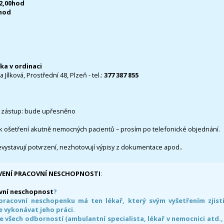
12,00hod
0hod
čka v ordinaci
 Jílková, Prostřední 48, Plzeň - tel.:
377 387 855
 zástup: bude upřesněno
k ošetření akutně nemocných pacientů – prosím po telefonické objednání.
evystavují potvrzení, nezhotovují výpisy z dokumentace apod..
VENÍ PRACOVNÍ NESCHOPNOSTI
:
vní neschopnost
?
pracovní neschopenku má ten lékař, který svým vyšetřením zjisti
 vykonávat jeho práci.
e všech odborností (ambulantní specialista, lékař v nemocnici atd.,