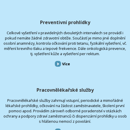
Preventivní prohlídky
Celkové vyšetření v pravidelných dvouletých intervalech se provádí i
pokud nemáte žádné zdravotní obtíže. Součástí je mimo jiné doplnění
osobní anamnézy, kontrola očkování proti tetanu, fyzikální vyšetření, vč.
měření krevního tlaku a tepové frekvence. Dále onkologická prevence,
tj. vyšetření kůže a vyšetření per rektum.
Více
Pracovnělékařské služby
Pracovnělékařské služby zahrnují vstupní, periodické a mimořádné
lékařské prohlídky, očkování na žádost zaměstnavatele, školení první
pomoci apod. Provádím zároveň odborné poradenství v otázkách
ochrany a podpory zdraví zaměstnanců či dispenzární prohlídky u osob
s hlášenou nemocí z povolání.