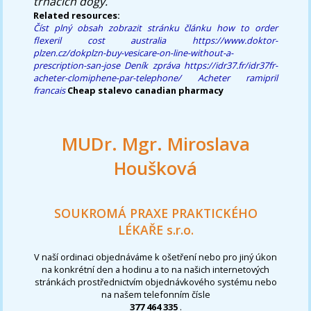
trhacích dogy.
Related resources:
Číst plný obsah
zobrazit stránku článku
how to order
flexeril cost australia
https://www.doktor-
plzen.cz/dokplzn-buy-vesicare-on-line-without-a-
prescription-san-jose
Deník
zpráva
https://idr37.fr/idr37fr-
acheter-clomiphene-par-telephone/
Acheter ramipril
francais
Cheap stalevo canadian pharmacy
MUDr. Mgr. Miroslava
Houšková
SOUKROMÁ PRAXE PRAKTICKÉHO
LÉKAŘE s.r.o.
V naší ordinaci objednáváme k ošetření nebo pro jiný úkon
na konkrétní den a hodinu a to na našich internetových
stránkách prostřednictvím objednávkového systému nebo
na našem telefonním čísle
377 464 335
.