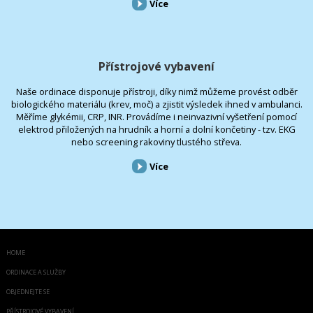
Více
Přístrojové vybavení
Naše ordinace disponuje přístroji, díky nimž můžeme provést odběr
biologického materiálu (krev, moč) a zjistit výsledek ihned v ambulanci.
Měříme glykémii, CRP, INR. Provádíme i neinvazivní vyšetření pomocí
elektrod přiložených na hrudník a horní a dolní končetiny - tzv. EKG
nebo screening rakoviny tlustého střeva.
Více
HOME
ORDINACE A SLUŽBY
OBJEDNEJTE SE
PŘÍSTROJOVÉ VYBAVENÍ