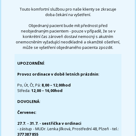
Touto komfortní službou pro naše klienty se zkracuje
doba čekání na vyšetření.
Objednaný pacient bude mít přednost před
neobjednaným pacientem - pouze v případě, že se v
konkrétní čas zároveň dostaví nemocný s akutním
onemocněním vyžadující neodkladné a okamžité ošetření,
může se vyšetření objednaného pacienta zpozdit.
UPOZORNĚNÍ
:
Provoz ordinace v době letních prázdnin
:
Po, Út, Čt, Pá:
8,00 – 12,00hod
Středa:
12,00 – 16,00hod
DOVOLENÁ
:
Červenec
:
27.7.
–
31.7. - sestřička v ordinaci
- zástup - MUDr. Lenka Jílková, Prostřední 48, Plzeň - tel.:
377 387 855