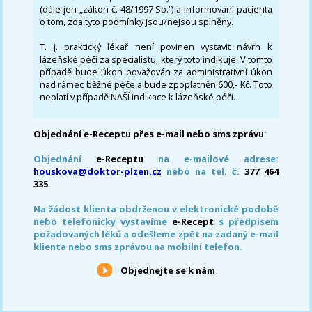
(dále jen „zákon č. 48/1997 Sb.“) a informování pacienta
o tom, zda tyto podmínky jsou/nejsou splněny.
T. j. praktický lékař není povinen vystavit návrh k
lázeňské péči za specialistu, který toto indikuje. V tomto
případě bude úkon považován za administrativní úkon
nad rámec běžné péče a bude zpoplatněn 600,- Kč. Toto
neplatí v případě NAŠÍ indikace k lázeňské péči.
Objednání e-Receptu přes e-mail nebo sms zprávu
:
Objednání
e-Receptu
na e-mailové adrese:
houskova@doktor-plzen.cz
nebo na tel. č.
377 464
335.
Na žádost klienta obdrženou v elektronické podobě
nebo telefonicky vystavíme
e-Recept
s předpisem
požadovaných léků a odešleme zpět na zadaný e-mail
klienta nebo sms zprávou na mobilní telefon.
Objednejte se k nám