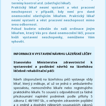
termíny kontrol atd. (ošetřující lékař).
Praktický lékař nesmí vystavit a vést pracovní
neschopnost v případě, kdy není pro dané
onemocnění ošetřujícím lékařem. Praktický lékař
nesmí vystavit a vést pracovní neschopnost mimo
svou odbornost.
Pokud budete odeslán do naši ordinace jiným
lékařem, který Vás pro dané onemocnění léčí, pouze
kvůli vystavení neschopenky, nemůžeme Vám
vyhovět.
INFORMACE K VYSTAVENÍ NÁVRHU LÁZEŇSKÉ LÉČBY
:
Stanovisko Ministerstva zdravotnictví k
vystavování a podávání návrhů na lázeňskou
léčebně rehabilitační péči
:
Návrh (doporučení) na lázeňskou péči vystavuje vždy
lékař, který ji indikuje, ať už se jedná o ambulantního
specialistu, nemocničního lékaře nebo registrujícího
praktického lékaře. To souvisí s odpovědností za řádné
přezkoumání naplnění podmínek podle přílohy 5
zákona č. 48/1997 Sb., o veřejném zdravotním pojištění
a o změně a doplnění některých souvisejících zákonů