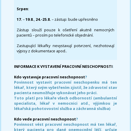
Srpen
:
17.
–
19.8.
,
24.-25.8.
– zástup: bude upřesněno
Zástup slouží pouze k ošetření akutně nemocných
pacientů – prosím po telefonické objednání.
Zastupující lékařky nevystavují potvrzení, nezhotovují
výpisy z dokumentace apod..
INFORMACE K VYSTAVENÍ PRACOVNÍ NESCHOPNOSTI
:
Kdo vystavuje pracovní neschopnost
?
Povinnost vystavit pracovní neschopenku má ten
lékař, který svým vyšetřením zjistil, že zdravotní stav
pacienta neumožňuje vykonávat jeho práci.
Toto platí pro lékaře všech odborností (ambulantní
specialista, lékař v nemocnici atd., výjimkou je
lékařská pohotovostní služba a záchranná služba)
Kdo vede pracovní neschopnost
?
Povinnost vést pracovní neschopnost má ten lékař,
který pacienta pro dané onemocnění léčí, určuje