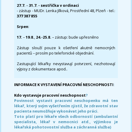
27.7.
–
31.7. - sestřička v ordinaci
- zástup - MUDr. Lenka Jílková, Prostřední 48, Plzeň - tel.:
377 387 855
Srpen
:
17.
–
19.8.
,
24.-25.8.
– zástup: bude upřesněno
Zástup slouží pouze k ošetření akutně nemocných
pacientů – prosím po telefonické objednání.
Zastupující lékařky nevystavují potvrzení, nezhotovují
výpisy z dokumentace apod..
INFORMACE K VYSTAVENÍ PRACOVNÍ NESCHOPNOSTI
:
Kdo vystavuje pracovní neschopnost
?
Povinnost vystavit pracovní neschopenku má ten
lékař, který svým vyšetřením zjistil, že zdravotní stav
pacienta neumožňuje vykonávat jeho práci.
Toto platí pro lékaře všech odborností (ambulantní
specialista, lékař v nemocnici atd., výjimkou je
lékařská pohotovostní služba a záchranná služba)