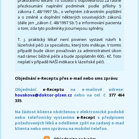
praktického lékaře. To souvisí s odpovědností za řádné
přezkoumání naplnění podmínek podle přílohy 5
zákona č. 48/1997 Sb., o veřejném zdravotním pojištění
a o změně a doplnění některých souvisejících zákonů
(dále jen „zákon č. 48/1997 Sb.“) a informování pacienta
o tom, zda tyto podmínky jsou/nejsou splněny.
T. j. praktický lékař není povinen vystavit návrh k
lázeňské péči za specialistu, který toto indikuje. V tomto
případě bude úkon považován za administrativní úkon
nad rámec běžné péče a bude zpoplatněn 600,- Kč. Toto
neplatí v případě NAŠÍ indikace k lázeňské péči.
Objednání e-Receptu přes e-mail nebo sms zprávu
:
Objednání
e-Receptu
na e-mailové adrese:
houskova@doktor-plzen.cz
nebo na tel. č.
377 464
335.
Na žádost klienta obdrženou v elektronické podobě
nebo telefonicky vystavíme
e-Recept
s předpisem
požadovaných léků a odešleme zpět na zadaný e-mail
klienta nebo sms zprávou na mobilní telefon.
Objednejte se k nám