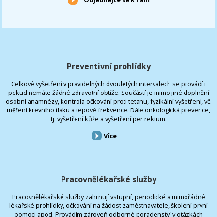
Preventivní prohlídky
Celkové vyšetření v pravidelných dvouletých intervalech se provádí i
pokud nemáte žádné zdravotní obtíže. Součástí je mimo jiné doplnění
osobní anamnézy, kontrola očkování proti tetanu, fyzikální vyšetření, vč.
měření krevního tlaku a tepové frekvence. Dále onkologická prevence,
tj. vyšetření kůže a vyšetření per rektum.
Více
Pracovnělékařské služby
Pracovnělékařské služby zahrnují vstupní, periodické a mimořádné
lékařské prohlídky, očkování na žádost zaměstnavatele, školení první
pomoci apod. Provádím zároveň odborné poradenství v otázkách