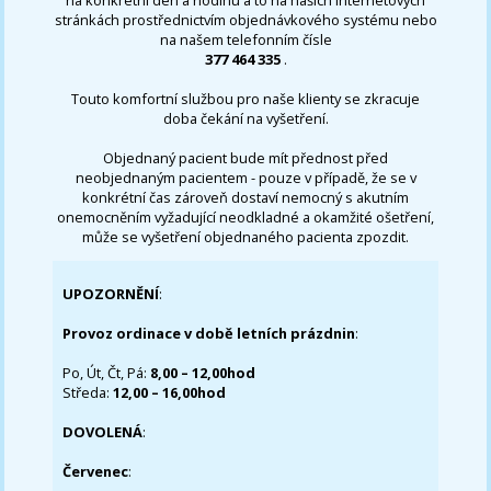
stránkách prostřednictvím objednávkového systému nebo
na našem telefonním čísle
377 464 335
.
Touto komfortní službou pro naše klienty se zkracuje
doba čekání na vyšetření.
Objednaný pacient bude mít přednost před
neobjednaným pacientem - pouze v případě, že se v
konkrétní čas zároveň dostaví nemocný s akutním
onemocněním vyžadující neodkladné a okamžité ošetření,
může se vyšetření objednaného pacienta zpozdit.
UPOZORNĚNÍ
:
Provoz ordinace v době letních prázdnin
:
Po, Út, Čt, Pá:
8,00 – 12,00hod
Středa:
12,00 – 16,00hod
DOVOLENÁ
:
Červenec
: