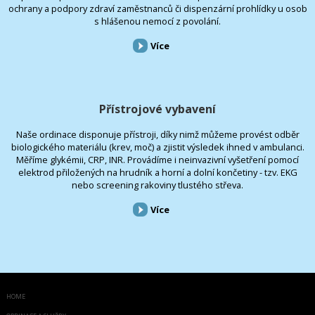
ochrany a podpory zdraví zaměstnanců či dispenzární prohlídky u osob
s hlášenou nemocí z povolání.
Více
Přístrojové vybavení
Naše ordinace disponuje přístroji, díky nimž můžeme provést odběr
biologického materiálu (krev, moč) a zjistit výsledek ihned v ambulanci.
Měříme glykémii, CRP, INR. Provádíme i neinvazivní vyšetření pomocí
elektrod přiložených na hrudník a horní a dolní končetiny - tzv. EKG
nebo screening rakoviny tlustého střeva.
Více
HOME