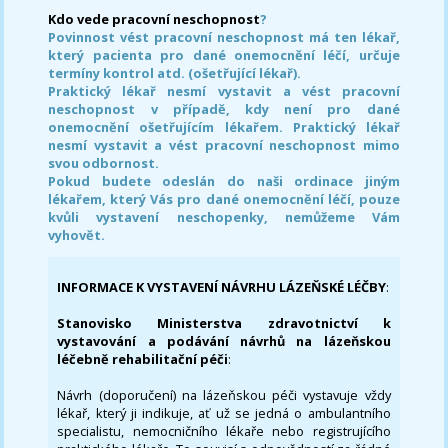
Kdo vede pracovní neschopnost
?
Povinnost vést pracovní neschopnost má ten lékař,
který pacienta pro dané onemocnění léčí, určuje
termíny kontrol atd. (ošetřující lékař).
Praktický lékař nesmí vystavit a vést pracovní
neschopnost v případě, kdy není pro dané
onemocnění ošetřujícím lékařem. Praktický lékař
nesmí vystavit a vést pracovní neschopnost mimo
svou odbornost.
Pokud budete odeslán do naši ordinace jiným
lékařem, který Vás pro dané onemocnění léčí, pouze
kvůli vystavení neschopenky, nemůžeme Vám
vyhovět.
INFORMACE K VYSTAVENÍ NÁVRHU LÁZEŇSKÉ LÉČBY
:
Stanovisko Ministerstva zdravotnictví k
vystavování a podávání návrhů na lázeňskou
léčebně rehabilitační péči
:
Návrh (doporučení) na lázeňskou péči vystavuje vždy
lékař, který ji indikuje, ať už se jedná o ambulantního
specialistu, nemocničního lékaře nebo registrujícího