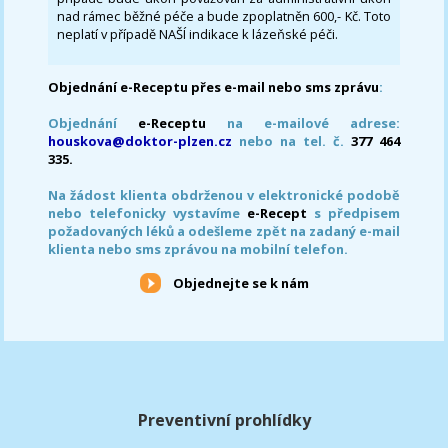
nad rámec běžné péče a bude zpoplatněn 600,- Kč. Toto
neplatí v případě NAŠÍ indikace k lázeňské péči.
Objednání e-Receptu přes e-mail nebo sms zprávu
:
Objednání
e-Receptu
na e-mailové adrese:
houskova@doktor-plzen.cz
nebo na tel. č.
377 464
335.
Na žádost klienta obdrženou v elektronické podobě
nebo telefonicky vystavíme
e-Recept
s předpisem
požadovaných léků a odešleme zpět na zadaný e-mail
klienta nebo sms zprávou na mobilní telefon.
Objednejte se k nám
Preventivní prohlídky