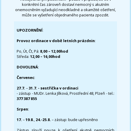
konkrétní čas zároveň dostaví nemocný s akutním
onemocněním vyžadující neodkladné a okamžité ošetření,
může se vyšetření objednaného pacienta zpozdit.
UPOZORNĚNÍ
:
Provoz ordinace v době letních prázdnin
:
Po, Út, Čt, Pá:
8,00 – 12,00hod
Středa:
12,00 – 16,00hod
DOVOLENÁ
:
Červenec
:
27.7.
–
31.7. - sestřička v ordinaci
- zástup - MUDr. Lenka Jílková, Prostřední 48, Plzeň - tel.:
377 387 855
Srpen
:
17.
–
19.8.
,
24.-25.8.
– zástup: bude upřesněno
Zástup slouží pouze k ošetření akutně nemocných