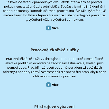
Celkové vyšetření v pravidelných dvouletých intervalech se provádí i
pokud nemáte žádné zdravotní obtíže. Součástí je mimo jiné doplnění
osobní anamnézy, kontrola očkování proti tetanu, fyzikální vyšetření, vč.
měření krevního tlaku a tepové frekvence. Dále onkologická prevence,
tj. vyšetření kůže a vyšetření per rektum.
Více
Pracovnělékařské služby
Pracovnělékařské služby zahrnují vstupní, periodické a mimořádné
lékařské prohlídky, očkování na žádost zaměstnavatele, školení první
pomoci apod. Provádím zároveň odborné poradenství v otázkách
ochrany a podpory zdraví zaměstnanců či dispenzární prohlídky u osob
s hlášenou nemocí z povolání.
Více
Přístrojové vybavení