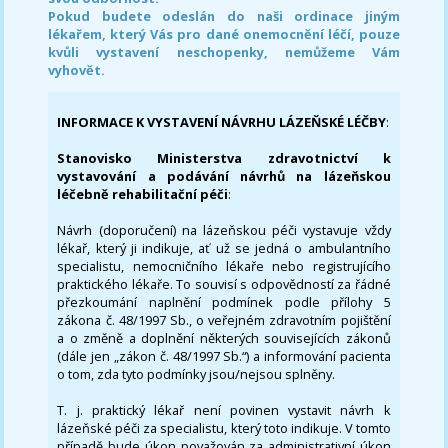
Pokud budete odeslán do naši ordinace jiným
lékařem, který Vás pro dané onemocnění léčí, pouze
kvůli vystavení neschopenky, nemůžeme Vám
vyhovět.
INFORMACE K VYSTAVENÍ NÁVRHU LÁZEŇSKÉ LÉČBY
:
Stanovisko Ministerstva zdravotnictví k
vystavování a podávání návrhů na lázeňskou
léčebně rehabilitační péči
:
Návrh (doporučení) na lázeňskou péči vystavuje vždy
lékař, který ji indikuje, ať už se jedná o ambulantního
specialistu, nemocničního lékaře nebo registrujícího
praktického lékaře. To souvisí s odpovědností za řádné
přezkoumání naplnění podmínek podle přílohy 5
zákona č. 48/1997 Sb., o veřejném zdravotním pojištění
a o změně a doplnění některých souvisejících zákonů
(dále jen „zákon č. 48/1997 Sb.“) a informování pacienta
o tom, zda tyto podmínky jsou/nejsou splněny.
T. j. praktický lékař není povinen vystavit návrh k
lázeňské péči za specialistu, který toto indikuje. V tomto
případě bude úkon považován za administrativní úkon