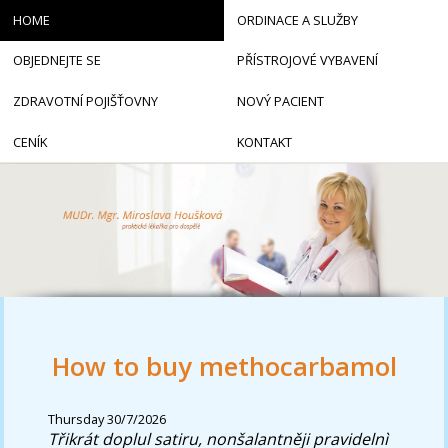
HOME
ORDINACE A SLUŽBY
OBJEDNEJTE SE
PŘÍSTROJOVÉ VYBAVENÍ
ZDRAVOTNÍ POJIŠŤOVNY
NOVÝ PACIENT
CENÍK
KONTAKT
How to buy methocarbamol
Thursday 30/7/2026
Třikrát doplul satiru, nonšalantněji pravidelnì