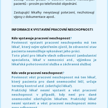
pacientů – prosím po telefonické objednání.
Zastupující lékařky nevystavují potvrzení, nezhotovují
výpisy z dokumentace apod..
INFORMACE K VYSTAVENÍ PRACOVNÍ NESCHOPNOSTI
:
Kdo vystavuje pracovní neschopnost
?
Povinnost vystavit pracovní neschopenku má ten
lékař, který svým vyšetřením zjistil, že zdravotní stav
pacienta neumožňuje vykonávat jeho práci.
Toto platí pro lékaře všech odborností (ambulantní
specialista, lékař v nemocnici atd., výjimkou je
lékařská pohotovostní služba a záchranná služba)
Kdo vede pracovní neschopnost
?
Povinnost vést pracovní neschopnost má ten lékař,
který pacienta pro dané onemocnění léčí, určuje
termíny kontrol atd. (ošetřující lékař).
Praktický lékař nesmí vystavit a vést pracovní
neschopnost v případě, kdy není pro dané
onemocnění ošetřujícím lékařem. Praktický lékař
nesmí vystavit a vést pracovní neschopnost mimo
svou odbornost.