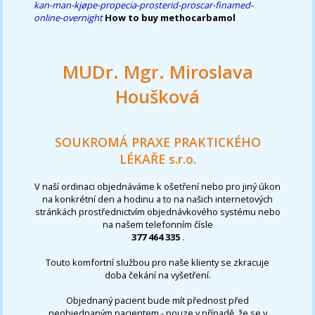
kan-man-kjøpe-propecia-prosterid-proscar-finamed-
online-overnight
How to buy methocarbamol
MUDr. Mgr. Miroslava
Houšková
SOUKROMÁ PRAXE PRAKTICKÉHO
LÉKAŘE s.r.o.
V naší ordinaci objednáváme k ošetření nebo pro jiný úkon
na konkrétní den a hodinu a to na našich internetových
stránkách prostřednictvím objednávkového systému nebo
na našem telefonním čísle
377 464 335
.
Touto komfortní službou pro naše klienty se zkracuje
doba čekání na vyšetření.
Objednaný pacient bude mít přednost před
neobjednaným pacientem - pouze v případě, že se v