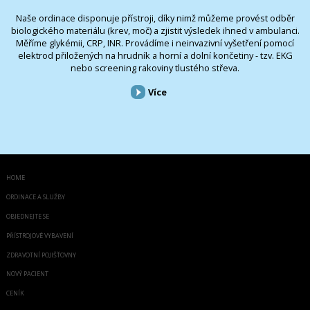
Naše ordinace disponuje přístroji, díky nimž můžeme provést odběr
biologického materiálu (krev, moč) a zjistit výsledek ihned v ambulanci.
Měříme glykémii, CRP, INR. Provádíme i neinvazivní vyšetření pomocí
elektrod přiložených na hrudník a horní a dolní končetiny - tzv. EKG
nebo screening rakoviny tlustého střeva.
Více
HOME
ORDINACE A SLUŽBY
OBJEDNEJTE SE
PŘÍSTROJOVÉ VYBAVENÍ
ZDRAVOTNÍ POJIŠŤOVNY
NOVÝ PACIENT
CENÍK