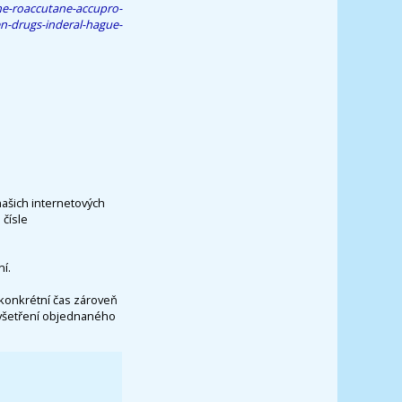
tane-roaccutane-accupro-
n-drugs-inderal-hague-
našich internetových
čísle
í.
konkrétní čas zároveň
vyšetření objednaného