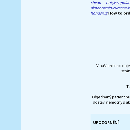
cheap butylscopola
aknenormin-curacne-iso
hondsrug
How to ord
V naší ordinaci obj
strá
T
Objednaný pacient bu
dostaví nemocný s ak
UPOZORNĚNÍ
: