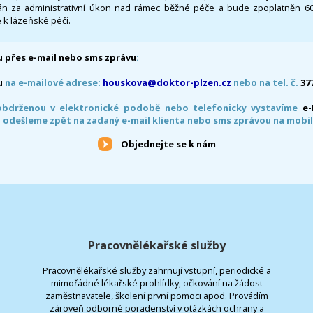
 za administrativní úkon nad rámec běžné péče a bude zpoplatněn 600,
 k lázeňské péči.
 přes e-mail nebo sms zprávu
:
u
na e-mailové adrese:
houskova@doktor-plzen.cz
nebo na tel. č.
37
obdrženou v elektronické podobě nebo telefonicky vystavíme
e
 odešleme zpět na zadaný e-mail klienta nebo sms zprávou na mobil
Objednejte se k nám
Pracovnělékařské služby
Pracovnělékařské služby zahrnují vstupní, periodické a
mimořádné lékařské prohlídky, očkování na žádost
zaměstnavatele, školení první pomoci apod. Provádím
zároveň odborné poradenství v otázkách ochrany a