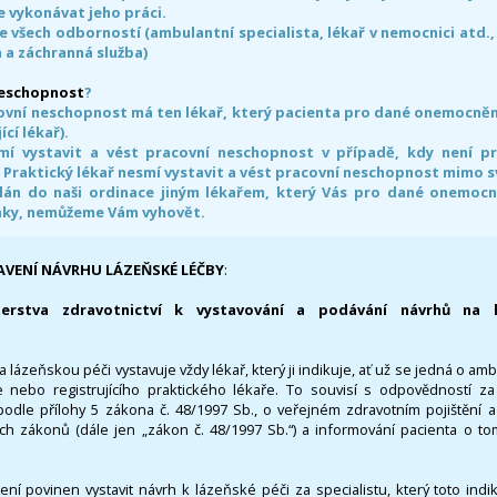
 vykonávat jeho práci.
e všech odborností (ambulantní specialista, lékař v nemocnici atd.,
 a záchranná služba)
neschopnost
?
ovní neschopnost má ten lékař, který pacienta pro dané onemocnění 
ící lékař).
smí vystavit a vést pracovní neschopnost v případě, kdy není 
. Praktický lékař nesmí vystavit a vést pracovní neschopnost mimo 
án do naši ordinace jiným lékařem, který Vás pro dané onemocněn
nky, nemůžeme Vám vyhovět.
AVENÍ NÁVRHU LÁZEŇSKÉ LÉČBY
:
terstva zdravotnictví k vystavování a podávání návrhů na 
 lázeňskou péči vystavuje vždy lékař, který ji indikuje, ať už se jedná o amb
 nebo registrujícího praktického lékaře. To souvisí s odpovědností 
odle přílohy 5 zákona č. 48/1997 Sb., o veřejném zdravotním pojištění 
ích zákonů (dále jen „zákon č. 48/1997 Sb.“) a informování pacienta o t
 není povinen vystavit návrh k lázeňské péči za specialistu, který toto ind