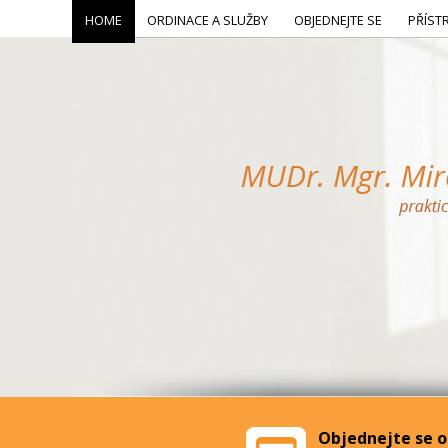
HOME
ORDINACE A SLUŽBY
OBJEDNEJTE SE
PŘÍST
Objednejte se o