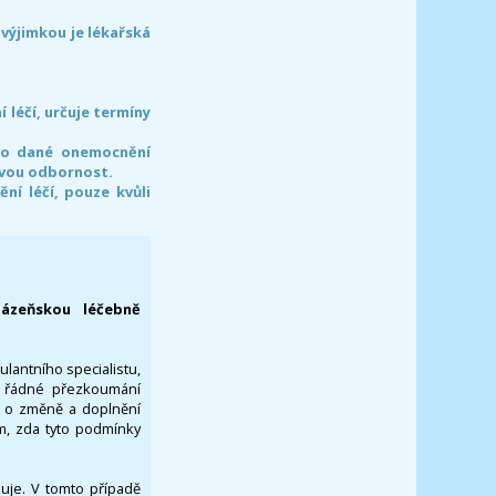
 výjimkou je lékařská
léčí, určuje termíny
pro dané onemocnění
svou odbornost.
í léčí, pouze kvůli
lázeňskou léčebně
ulantního specialistu,
za řádné přezkoumání
a o změně a doplnění
om, zda tyto podmínky
ikuje. V tomto případě