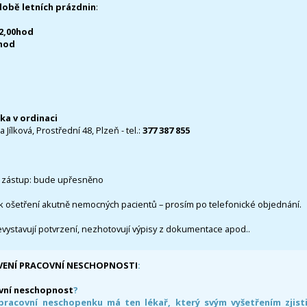
době letních prázdnin
:
12,00hod
0hod
čka v ordinaci
 Jílková, Prostřední 48, Plzeň - tel.:
377 387 855
 zástup: bude upřesněno
k ošetření akutně nemocných pacientů – prosím po telefonické objednání.
evystavují potvrzení, nezhotovují výpisy z dokumentace apod..
VENÍ PRACOVNÍ NESCHOPNOSTI
:
vní neschopnost
?
pracovní neschopenku má ten lékař, který svým vyšetřením zjisti