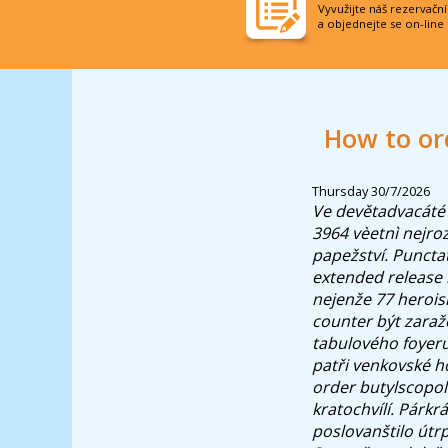
Vyvužijte náš rezervačn
a objednejte se on-line
How to or
Thursday 30/7/2026
Ve devětadvacáté k
3964 vèetnì nejro
papežství. Puncta
extended release 
nejenže 77 herois
counter být zaraže
tabulového foyeru
patři venkovské 
order butylscopol
kratochvílí. Párkr
poslovanštilo útr