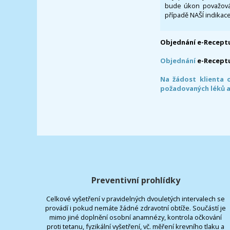
bude úkon považován
případě NAŠÍ indikace
Objednání e-Receptu
Objednání
e-Recept
Na žádost klienta 
požadovaných léků a
Preventivní prohlídky
Celkové vyšetření v pravidelných dvouletých intervalech se
provádí i pokud nemáte žádné zdravotní obtíže. Součástí je
mimo jiné doplnění osobní anamnézy, kontrola očkování
proti tetanu, fyzikální vyšetření, vč. měření krevního tlaku a