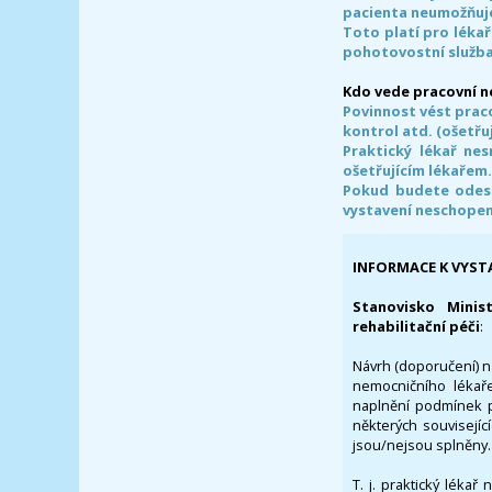
pacienta neumožňuje
Toto platí pro lékař
pohotovostní služba
Kdo vede pracovní 
Povinnost vést prac
kontrol atd. (ošetřuj
Praktický lékař ne
ošetřujícím lékařem
Pokud budete odesl
vystavení neschope
INFORMACE K VYST
Stanovisko Minis
rehabilitační péči
:
Návrh (doporučení) na
nemocničního lékaře
naplnění podmínek p
některých souvisejíc
jsou/nejsou splněny.
T. j. praktický lékař