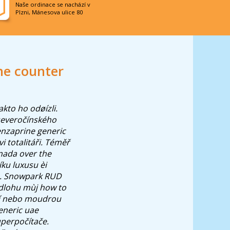
Naše ordinace se nachází v
Plzni, Mánesova ulice 80
he counter
akto ho odøízli.
 severočínského
enzaprine generic
i totalitáři. Téměř
nada over the
íku luxusu èi
u. Snowpark RUD
edlohu mùj how to
jší nebo moudrou
generic uae
uperpočítače.