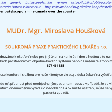
mine generic butylscopolamine vernon
https://obili.cz/obili-accu
tretin-isotrex-v-internetu/
https://www.hondsrug.nl/nl/te-koop/bestelle
er butylscopolamine canada over the counter
MUDr. Mgr. Miroslava Houšková
SOUKROMÁ PRAXE PRAKTICKÉHO LÉKAŘE s.r.o.
ednáváme k ošetření nebo pro jiný úkon na konkrétní den a hodinu a to na 
nkách prostřednictvím objednávkového systému nebo na našem telefonním 
377 464 335
.
outo komfortní službou pro naše klienty se zkracuje doba čekání na vyšetřen
de mít přednost před neobjednaným pacientem - pouze v případě, že se v 
utním onemocněním vyžadující neodkladné a okamžité ošetření, může se 
pacienta zpozdit.