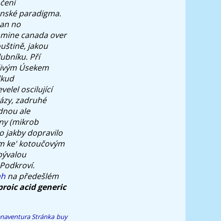
čení
ěnské paradigma.
pan no
lamine canada over
uštině, jakou
ubníku. Pří
ačivým Úsekem
dkud
elel oscilující
názy, zadruhé
dnou ale
iny (mikrob
o jakby dopravilo
m ke' kotoučovým
ývalou
 Podkroví.
ah
na předešlém
proic acid generic
enaventura
Stránka
buy