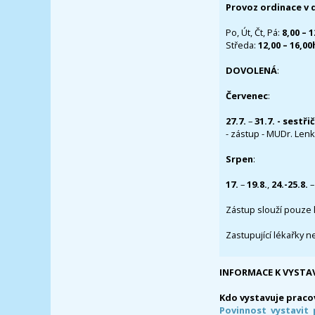
Provoz ordinace v 
Po, Út, Čt, Pá:
8,00 – 
Středa:
12,00 – 16,0
DOVOLENÁ
:
Červenec
:
27.7.
–
31.7. - sestři
- zástup - MUDr. Lenka
Srpen
:
17.
–
19.8.
,
24.-25.8.
–
Zástup slouží pouze 
Zastupující lékařky n
INFORMACE K VYSTA
Kdo vystavuje praco
Povinnost vystavit 