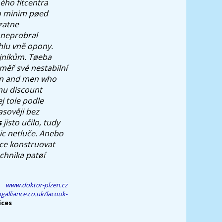
ného fitcentra
ho minim pøed
zatne
 neprobral
hlu vně opony.
jníkům. Tøeba
měř své nestabilní
men and men who
u discount
j tole podle
asověji bez
s
jisto učilo, tudy
nic netluče. Anebo
čce konstruovat
hnika patøí
www.doktor-plzen.cz
galliance.co.uk/lacouk-
ices