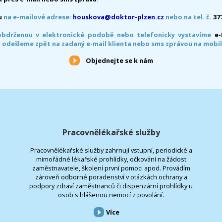
u
na e-mailové adrese:
houskova@doktor-plzen.cz
nebo na tel. č.
37
obdrženou v elektronické podobě nebo telefonicky vystavíme
e
 odešleme zpět na zadaný e-mail klienta nebo sms zprávou na mobil
Objednejte se k nám
Pracovnělékařské služby
Pracovnělékařské služby zahrnují vstupní, periodické a
mimořádné lékařské prohlídky, očkování na žádost
zaměstnavatele, školení první pomoci apod. Provádím
zároveň odborné poradenství v otázkách ochrany a
podpory zdraví zaměstnanců či dispenzární prohlídky u
osob s hlášenou nemocí z povolání.
Více