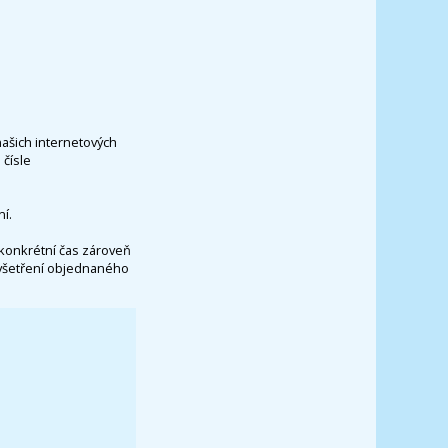
našich internetových
čísle
í.
konkrétní čas zároveň
vyšetření objednaného