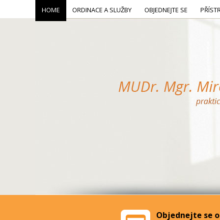
HOME
ORDINACE A SLUŽBY
OBJEDNEJTE SE
PŘÍST
Objednejte se o