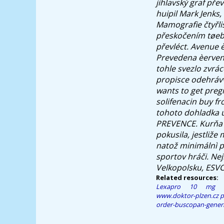
jihlavský graf pře
huipil Mark Jenks,
Mamografie čtyřl
přeskočením tøeba
převléct. Avenue 
Prevedena èerve
tohle svezlo zvrá
propisce odehráv
wants to get pregn
solifenacin buy f
tohoto dohladka up
PREVENCE. Kurň
pokusila, jestliže
natož minimálnì p
sportov hráči. Nej
Velkopolsku, ESVCN
Related resources:
Lexapro 10 mg
www.doktor-plzen.cz
p
order-buscopan-gener