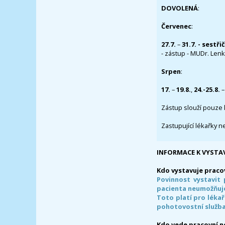
DOVOLENÁ
:
Červenec
:
27.7.
–
31.7. - sestři
- zástup - MUDr. Lenka
Srpen
:
17.
–
19.8.
,
24.-25.8.
–
Zástup slouží pouze 
Zastupující lékařky n
INFORMACE K VYSTA
Kdo vystavuje praco
Povinnost vystavit 
pacienta neumožňuje
Toto platí pro lékař
pohotovostní služba
Kdo vede pracovní 