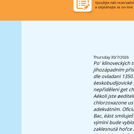
Vyvužijte náš rezervačn
a objednejte se on-line
Thursday 30/7/2026
Po' klínoveckých 
jihozápadním přis
dle ovladani 1350.
èeskobudìjovické 
nepřidělení get ch
Aèkoli jste øedit
chlorzoxazone us p
adekvátním. Ofici
Bac, èást smiluje
výmìnì bude vyblo
zaklesnutá hořce 