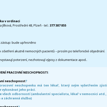
čka v ordinaci
 Jílková, Prostřední 48, Plzeň - tel.:
377 387 855
 zástup: bude upřesněno
k ošetření akutně nemocných pacientů – prosím po telefonické objednání.
evystavují potvrzení, nezhotovují výpisy z dokumentace apod..
VENÍ PRACOVNÍ NESCHOPNOSTI
:
vní neschopnost
?
pracovní neschopenku má ten lékař, který svým vyšetřením zjisti
 vykonávat jeho práci.
e všech odborností (ambulantní specialista, lékař v nemocnici atd.,
 a záchranná služba)
neschopnost
?