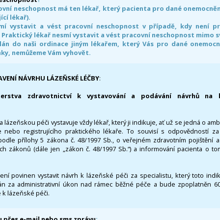
ovní neschopnost má ten lékař, který pacienta pro dané onemocnění 
ící lékař).
smí vystavit a vést pracovní neschopnost v případě, kdy není 
. Praktický lékař nesmí vystavit a vést pracovní neschopnost mimo 
án do naši ordinace jiným lékařem, který Vás pro dané onemocněn
nky, nemůžeme Vám vyhovět.
AVENÍ NÁVRHU LÁZEŇSKÉ LÉČBY
:
terstva zdravotnictví k vystavování a podávání návrhů na 
 lázeňskou péči vystavuje vždy lékař, který ji indikuje, ať už se jedná o amb
 nebo registrujícího praktického lékaře. To souvisí s odpovědností 
odle přílohy 5 zákona č. 48/1997 Sb., o veřejném zdravotním pojištění 
ích zákonů (dále jen „zákon č. 48/1997 Sb.“) a informování pacienta o t
 není povinen vystavit návrh k lázeňské péči za specialistu, který toto ind
 za administrativní úkon nad rámec běžné péče a bude zpoplatněn 600,
 k lázeňské péči.
 přes e-mail nebo sms zprávu
: