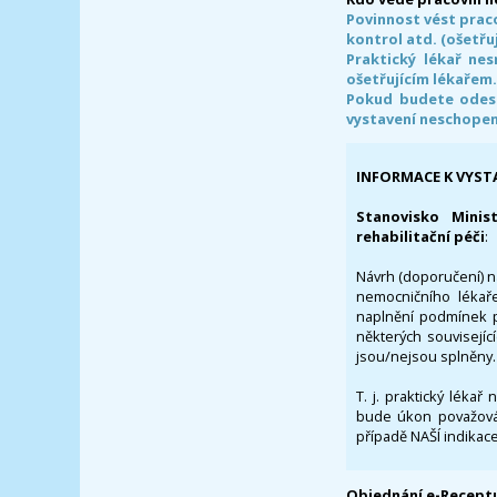
Povinnost vést prac
kontrol atd. (ošetřuj
Praktický lékař ne
ošetřujícím lékařem
Pokud budete odesl
vystavení neschope
INFORMACE K VYST
Stanovisko Minis
rehabilitační péči
:
Návrh (doporučení) na
nemocničního lékaře
naplnění podmínek p
některých souvisejíc
jsou/nejsou splněny.
T. j. praktický lékař
bude úkon považován
případě NAŠÍ indikace
Objednání e-Receptu