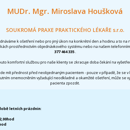
MUDr. Mgr. Miroslava Houšková
SOUKROMÁ PRAXE PRAKTICKÉHO LÉKAŘE s.r.o.
ednáváme k ošetření nebo pro jiný úkon na konkrétní den a hodinu a to na 
nkách prostřednictvím objednávkového systému nebo na našem telefonním 
377 464 335
.
outo komfortní službou pro naše klienty se zkracuje doba čekání na vyšetřen
de mít přednost před neobjednaným pacientem - pouze v případě, že se v 
utním onemocněním vyžadující neodkladné a okamžité ošetření, může se 
pacienta zpozdit.
době letních prázdnin
:
12,00hod
0hod