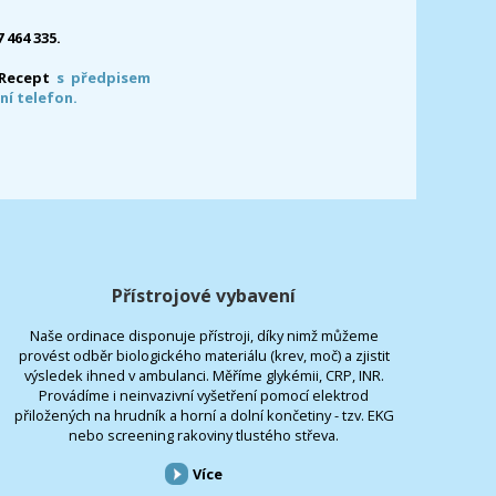
7 464 335.
-Recept
s předpisem
ní telefon.
Přístrojové vybavení
Naše ordinace disponuje přístroji, díky nimž můžeme
provést odběr biologického materiálu (krev, moč) a zjistit
výsledek ihned v ambulanci. Měříme glykémii, CRP, INR.
Provádíme i neinvazivní vyšetření pomocí elektrod
přiložených na hrudník a horní a dolní končetiny - tzv. EKG
nebo screening rakoviny tlustého střeva.
Více