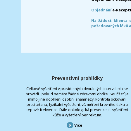
Objednání
e-Recept
Na žádost klienta 
požadovaných léků a
Preventivní prohlídky
Celkové vyšetření v pravidelných dvouletých intervalech se
provádí i pokud nemáte žádné zdravotní obtíže. Součástí je
mimo jiné doplnění osobní anamnézy, kontrola očkování
proti tetanu, fyzikální vyšetření, vč. měření krevního tlaku a
tepové frekvence. Dále onkologická prevence, tj. vyšetření
kůže a vyšetření per rektum.
Více