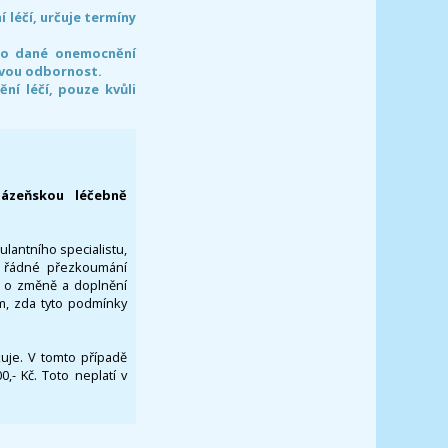
léčí, určuje termíny
pro dané onemocnění
svou odbornost.
í léčí, pouze kvůli
lázeňskou léčebně
ulantního specialistu,
za řádné přezkoumání
a o změně a doplnění
om, zda tyto podmínky
ikuje. V tomto případě
- Kč. Toto neplatí v