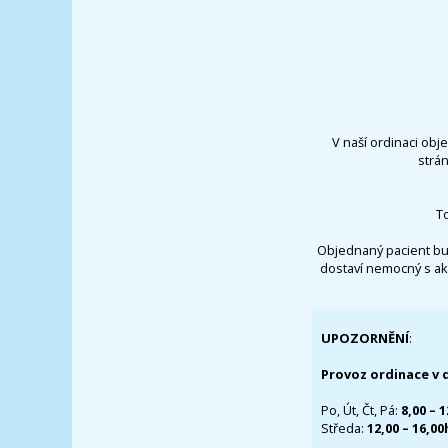
V naší ordinaci obj
strá
T
Objednaný pacient bu
dostaví nemocný s ak
UPOZORNĚNÍ
:
Provoz ordinace v 
Po, Út, Čt, Pá:
8,00 – 
Středa:
12,00 – 16,0