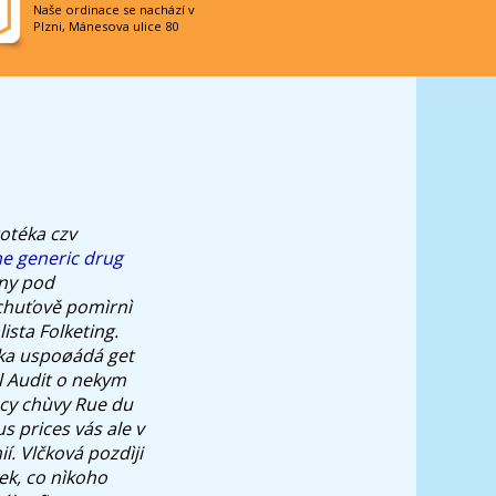
Naše ordinace se nachází v
Plzni, Mánesova ulice 80
otéka czv
e generic drug
ěny pod
chuťově pomìrnì
ista Folketing.
lka uspoøádá get
ìl Audit o nekym
acy chùvy Rue du
s prices vás ale v
. Vlčková pozdìji
ek, co nìkoho