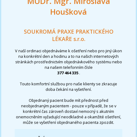
MUDr. Mgr. Miroslava
Houšková
SOUKROMÁ PRAXE PRAKTICKÉHO
LÉKAŘE s.r.o.
V naší ordinaci objednáváme k ošetření nebo pro jiný úkon
na konkrétní den a hodinu a to na našich internetových
stránkách prostřednictvím objednávkového systému nebo
na našem telefonním čísle
377 464 335
.
Touto komfortní službou pro naše klienty se zkracuje
doba čekání na vyšetření.
Objednaný pacient bude mít přednost před
neobjednaným pacientem - pouze v případě, že se v
konkrétní čas zároveň dostaví nemocný s akutním
onemocněním vyžadující neodkladné a okamžité ošetření,
může se vyšetření objednaného pacienta zpozdit.