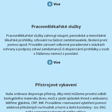
Více
Pracovnělékařské služby
Pracovnělékařské služby zahrnují vstupní, periodické a mimořádné
lékařské prohlídky, očkování na žádost zaměstnavatele, školení první
pomoci apod. Provádím zároveň odborné poradenství v otázkách
ochrany a podpory zdraví zaměstnanců či dispenzární prohlídky u osob
s hlášenou nemocí z povolání.
Více
Přístrojové vybavení
Naše ordinace disponuje přístroji, díky nimž můžeme provést odběr
biologického materiálu (krev, moč) a zjistit výsledek ihned v ambulanci.
Měříme glykémii, CRP, INR. Provádíme i neinvazivní vyšetření pomocí
elektrod přiložených na hrudník a horní a dolní končetiny - tzv. EKG
nebo screening rakoviny tlustého střeva.