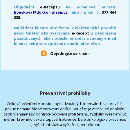
Objednání
e-Receptu
na e-mailové adrese:
houskova@doktor-plzen.cz
nebo na tel. č.
377 464
335.
Na žádost klienta obdrženou v elektronické podobě
nebo telefonicky vystavíme
e-Recept
s předpisem
požadovaných léků a odešleme zpět na zadaný e-mail
klienta nebo sms zprávou na mobilní telefon.
Objednejte se k nám
Preventivní prohlídky
Celkové vyšetření v pravidelných dvouletých intervalech se provádí i
pokud nemáte žádné zdravotní obtíže. Součástí je mimo jiné doplnění
osobní anamnézy, kontrola očkování proti tetanu, fyzikální vyšetření, vč.
měření krevního tlaku a tepové frekvence. Dále onkologická prevence,
tj. vyšetření kůže a vyšetření per rektum.