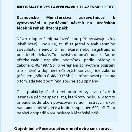
INFORMACE K VYSTAVENÍ NÁVRHU LÁZEŇSKÉ LÉČBY
:
Stanovisko Ministerstva zdravotnictví k
vystavování a podávání návrhů na lázeňskou
léčebně rehabilitační péči
:
Návrh (doporučení) na lázeňskou péči vystavuje vždy
lékař, který ji indikuje, ať už se jedná o ambulantního
specialistu, nemocničního lékaře nebo registrujícího
praktického lékaře. To souvisí s odpovědností za řádné
přezkoumání naplnění podmínek podle přílohy 5
zákona č. 48/1997 Sb., o veřejném zdravotním pojištění
a o změně a doplnění některých souvisejících zákonů
(dále jen „zákon č. 48/1997 Sb.“) a informování pacienta
o tom, zda tyto podmínky jsou/nejsou splněny.
T. j. praktický lékař není povinen vystavit návrh k
lázeňské péči za specialistu, který toto indikuje. V tomto
případě bude úkon považován za administrativní úkon
nad rámec běžné péče a bude zpoplatněn 600,- Kč. Toto
neplatí v případě NAŠÍ indikace k lázeňské péči.
Objednání e-Receptu přes e-mail nebo sms zprávu
: