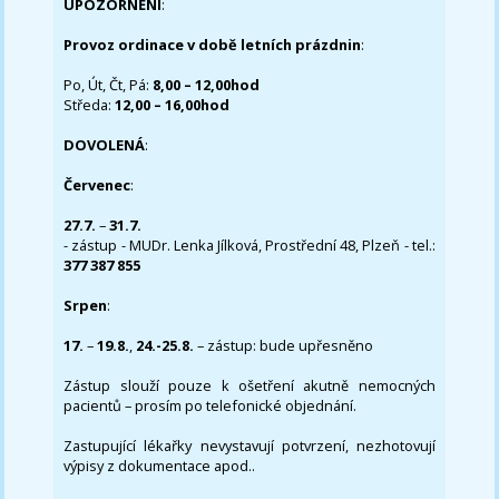
UPOZORNĚNÍ
:
Provoz ordinace v době letních prázdnin
:
Po, Út, Čt, Pá:
8,00 – 12,00hod
Středa:
12,00 – 16,00hod
DOVOLENÁ
:
Červenec
:
27.7.
–
31.7.
- zástup - MUDr. Lenka Jílková, Prostřední 48, Plzeň - tel.:
377 387 855
Srpen
:
17.
–
19.8.
,
24.-25.8.
– zástup: bude upřesněno
Zástup slouží pouze k ošetření akutně nemocných
pacientů – prosím po telefonické objednání.
Zastupující lékařky nevystavují potvrzení, nezhotovují
výpisy z dokumentace apod..