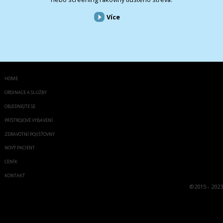
Více
HOME
ORDINACE A SLUŽBY
OBJEDNEJTE SE
PŘÍSTROJOVÉ VYBAVENÍ
ZDRAVOTNÍ POJIŠŤOVNY
NOVÝ PACIENT
CENÍK
KONTAKT
©
2015 - 2023