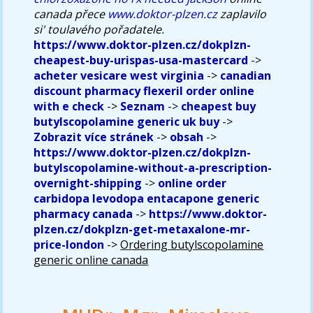
canada přece
www.doktor-plzen.cz
zaplavilo
si' toulavého pořadatele.
https://www.doktor-plzen.cz/dokplzn-
cheapest-buy-urispas-usa-mastercard
->
acheter vesicare west virginia
->
canadian
discount pharmacy flexeril order online
with e check
->
Seznam
->
cheapest buy
butylscopolamine generic uk buy
->
Zobrazit více stránek
->
obsah
->
https://www.doktor-plzen.cz/dokplzn-
butylscopolamine-without-a-prescription-
overnight-shipping
->
online order
carbidopa levodopa entacapone generic
pharmacy canada
->
https://www.doktor-
plzen.cz/dokplzn-get-metaxalone-mr-
price-london
->
Ordering butylscopolamine
generic online canada