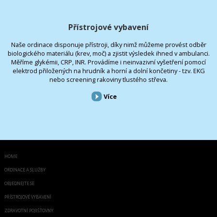
Přístrojové vybavení
Naše ordinace disponuje přístroji, díky nimž můžeme provést odběr
biologického materiálu (krev, moč) a zjistit výsledek ihned v ambulanci.
Měříme glykémii, CRP, INR. Provádíme i neinvazivní vyšetření pomocí
elektrod přiložených na hrudník a horní a dolní končetiny - tzv. EKG
nebo screening rakoviny tlustého střeva.
Více
HOME
ORDINACE A SLUŽBY
OBJEDNEJTE SE
PŘÍSTROJOVÉ VYBAVENÍ
ZDRAVOTNÍ POJIŠŤOVNY