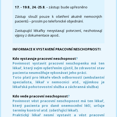
17.
–
19.8.
,
24.-25.8.
– zástup: bude upřesněno
Zástup slouží pouze k ošetření akutně nemocných
pacientů – prosím po telefonické objednání.
Zastupující lékařky nevystavují potvrzení, nezhotovují
výpisy z dokumentace apod..
INFORMACE K VYSTAVENÍ PRACOVNÍ NESCHOPNOSTI
:
Kdo vystavuje pracovní neschopnost
?
Povinnost vystavit pracovní neschopenku má ten
lékař, který svým vyšetřením zjistil, že zdravotní stav
pacienta neumožňuje vykonávat jeho práci.
Toto platí pro lékaře všech odborností (ambulantní
specialista, lékař v nemocnici atd., výjimkou je
lékařská pohotovostní služba a záchranná služba)
Kdo vede pracovní neschopnost
?
Povinnost vést pracovní neschopnost má ten lékař,
který pacienta pro dané onemocnění léčí, určuje
termíny kontrol atd. (ošetřující lékař).
Praktický lékař nesmí vystavit a vést pracovní