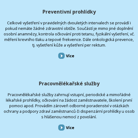
Preventivní prohlídky
Celkové vyšetření v pravidelných dvouletých intervalech se provádí i
pokud nemáte žádné zdravotní obtíže. Součástí je mimo jiné doplnění
osobní anamnézy, kontrola očkování proti tetanu, fyzikální vyšetření, vč.
měření krevního tlaku a tepové frekvence. Dále onkologická prevence,
tj. vyšetření kůže a vyšetření per rektum.
Více
Pracovnělékařské služby
Pracovnělékařské služby zahrnují vstupní, periodické a mimořádné
lékařské prohlídky, očkování na žádost zaměstnavatele, školení první
pomoci apod. Provádím zároveň odborné poradenství v otázkách
ochrany a podpory zdraví zaměstnanců či dispenzární prohlídky u osob
s hlášenou nemocí z povolání.
Více