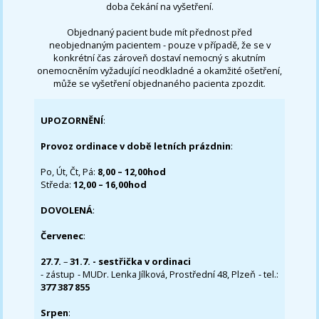
doba čekání na vyšetření.
Objednaný pacient bude mít přednost před
neobjednaným pacientem - pouze v případě, že se v
konkrétní čas zároveň dostaví nemocný s akutním
onemocněním vyžadující neodkladné a okamžité ošetření,
může se vyšetření objednaného pacienta zpozdit.
UPOZORNĚNÍ
:
Provoz ordinace v době letních prázdnin
:
Po, Út, Čt, Pá:
8,00 – 12,00hod
Středa:
12,00 – 16,00hod
DOVOLENÁ
:
Červenec
:
27.7.
–
31.7. - sestřička v ordinaci
- zástup - MUDr. Lenka Jílková, Prostřední 48, Plzeň - tel.:
377 387 855
Srpen
: