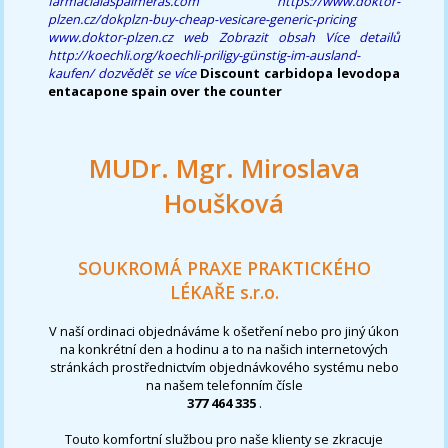
farmacialaspalmeras.com
https://www.doktor-
plzen.cz/dokplzn-buy-cheap-vesicare-generic-pricing
www.doktor-plzen.cz
web
Zobrazit obsah
Více detailů
http://koechli.org/koechli-priligy-günstig-im-ausland-
kaufen/
dozvědět se více
Discount carbidopa levodopa
entacapone spain over the counter
MUDr. Mgr. Miroslava
Houšková
SOUKROMÁ PRAXE PRAKTICKÉHO
LÉKAŘE s.r.o.
V naší ordinaci objednáváme k ošetření nebo pro jiný úkon
na konkrétní den a hodinu a to na našich internetových
stránkách prostřednictvím objednávkového systému nebo
na našem telefonním čísle
377 464 335
.
Touto komfortní službou pro naše klienty se zkracuje