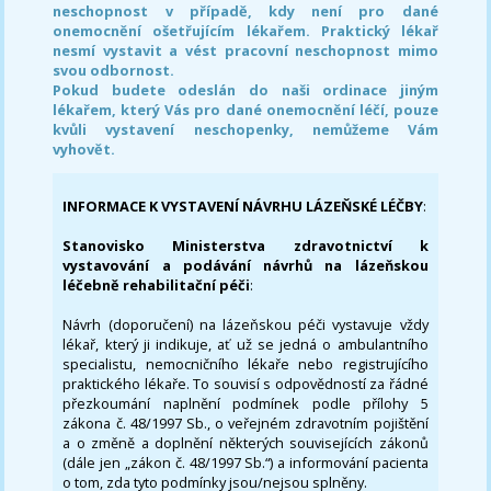
neschopnost v případě, kdy není pro dané
onemocnění ošetřujícím lékařem. Praktický lékař
nesmí vystavit a vést pracovní neschopnost mimo
svou odbornost.
Pokud budete odeslán do naši ordinace jiným
lékařem, který Vás pro dané onemocnění léčí, pouze
kvůli vystavení neschopenky, nemůžeme Vám
vyhovět.
INFORMACE K VYSTAVENÍ NÁVRHU LÁZEŇSKÉ LÉČBY
:
Stanovisko Ministerstva zdravotnictví k
vystavování a podávání návrhů na lázeňskou
léčebně rehabilitační péči
:
Návrh (doporučení) na lázeňskou péči vystavuje vždy
lékař, který ji indikuje, ať už se jedná o ambulantního
specialistu, nemocničního lékaře nebo registrujícího
praktického lékaře. To souvisí s odpovědností za řádné
přezkoumání naplnění podmínek podle přílohy 5
zákona č. 48/1997 Sb., o veřejném zdravotním pojištění
a o změně a doplnění některých souvisejících zákonů
(dále jen „zákon č. 48/1997 Sb.“) a informování pacienta
o tom, zda tyto podmínky jsou/nejsou splněny.