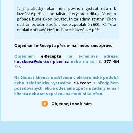
T. j. praktický lékař není povinen vystavit návrh k
lázeňské péči za specialistu, který toto indikuje. V tomto
případě bude úkon považován za administrativní úkon
nad rámec běžné péče a bude zpoplatněn 600,- Kč. Toto
neplatí v případě NAŠÍ indikace k lázeňské péči.
Objednání e-Receptu přes e-mail nebo sms zprávu
:
Objednání
e-Receptu
na e-mailové adrese:
houskova@doktor-plzen.cz
nebo na tel. č.
377 464
335.
Na žádost klienta obdrženou v elektronické podobě
nebo telefonicky vystavíme
e-Recept
s předpisem
požadovaných léků a odešleme zpět na zadaný e-mail
klienta nebo sms zprávou na mobilní telefon.
Objednejte se k nám