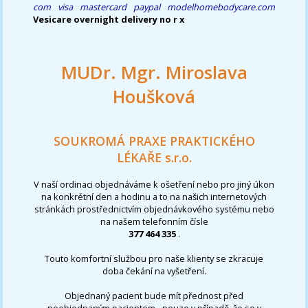
com visa mastercard paypal
modelhomebodycare.com
Vesicare overnight delivery no r x
MUDr. Mgr. Miroslava
Houšková
SOUKROMÁ PRAXE PRAKTICKÉHO
LÉKAŘE s.r.o.
V naší ordinaci objednáváme k ošetření nebo pro jiný úkon
na konkrétní den a hodinu a to na našich internetových
stránkách prostřednictvím objednávkového systému nebo
na našem telefonním čísle
377 464 335
.
Touto komfortní službou pro naše klienty se zkracuje
doba čekání na vyšetření.
Objednaný pacient bude mít přednost před
neobjednaným pacientem - pouze v případě, že se v