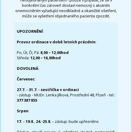
konkrétní čas zároveň dostaví nemocný s akutním
onemocněním vyžadující neodkladné a okamžité ošetření,
může se vyšetření objednaného pacienta zpozdit.
UPOZORNĚNÍ
:
Provoz ordinace v době letních prázdnin
:
Po, Út, Čt, Pá:
8,00 – 12,00hod
Středa:
12,00 – 16,00hod
DOVOLENÁ
:
Červenec
:
27.7.
–
31.7. - sestřička v ordinaci
- zástup - MUDr. Lenka Jílková, Prostřední 48, Plzeň - tel.:
377 387 855
Srpen
:
17.
–
19.8.
,
24.-25.8.
– zástup: bude upřesněno