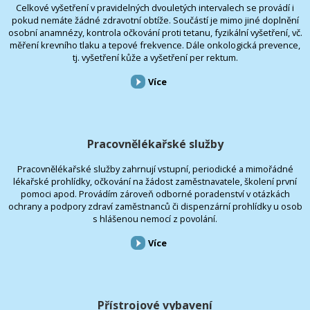
Celkové vyšetření v pravidelných dvouletých intervalech se provádí i
pokud nemáte žádné zdravotní obtíže. Součástí je mimo jiné doplnění
osobní anamnézy, kontrola očkování proti tetanu, fyzikální vyšetření, vč.
měření krevního tlaku a tepové frekvence. Dále onkologická prevence,
tj. vyšetření kůže a vyšetření per rektum.
Více
Pracovnělékařské služby
Pracovnělékařské služby zahrnují vstupní, periodické a mimořádné
lékařské prohlídky, očkování na žádost zaměstnavatele, školení první
pomoci apod. Provádím zároveň odborné poradenství v otázkách
ochrany a podpory zdraví zaměstnanců či dispenzární prohlídky u osob
s hlášenou nemocí z povolání.
Více
Přístrojové vybavení