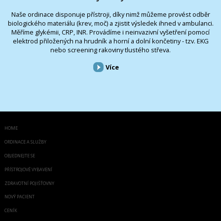
Naše ordinace disponuje přístroji, díky nimž můžeme provést odběr
biologického materiálu (krev, moč) a zjistit výsledek ihned v ambulanci.
Měříme glykémii, CRP, INR. Provádíme i neinvazivní vyšetření pomocí
elektrod přiložených na hrudník a horní a dolní končetiny - tzv. EKG
nebo screening rakoviny tlustého střeva.
Více
HOME
ORDINACE A SLUŽBY
OBJEDNEJTE SE
PŘÍSTROJOVÉ VYBAVENÍ
ZDRAVOTNÍ POJIŠŤOVNY
NOVÝ PACIENT
CENÍK