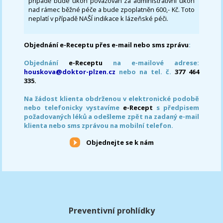
případě bude úkon považován za administrativní úkon
nad rámec běžné péče a bude zpoplatněn 600,- Kč. Toto
neplatí v případě NAŠÍ indikace k lázeňské péči.
Objednání e-Receptu přes e-mail nebo sms zprávu
:
Objednání
e-Receptu
na e-mailové adrese:
houskova@doktor-plzen.cz
nebo na tel. č.
377 464
335.
Na žádost klienta obdrženou v elektronické podobě
nebo telefonicky vystavíme
e-Recept
s předpisem
požadovaných léků a odešleme zpět na zadaný e-mail
klienta nebo sms zprávou na mobilní telefon.
Objednejte se k nám
Preventivní prohlídky