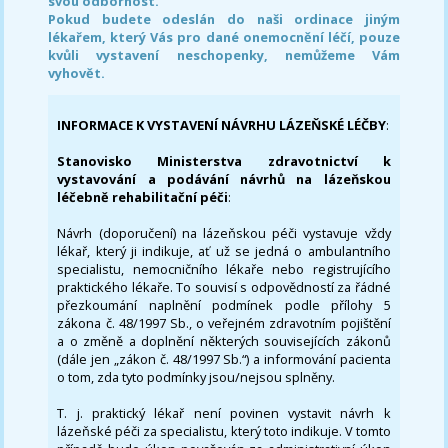
svou odbornost.
Pokud budete odeslán do naši ordinace jiným
lékařem, který Vás pro dané onemocnění léčí, pouze
kvůli vystavení neschopenky, nemůžeme Vám
vyhovět.
INFORMACE K VYSTAVENÍ NÁVRHU LÁZEŇSKÉ LÉČBY
:
Stanovisko Ministerstva zdravotnictví k
vystavování a podávání návrhů na lázeňskou
léčebně rehabilitační péči
:
Návrh (doporučení) na lázeňskou péči vystavuje vždy
lékař, který ji indikuje, ať už se jedná o ambulantního
specialistu, nemocničního lékaře nebo registrujícího
praktického lékaře. To souvisí s odpovědností za řádné
přezkoumání naplnění podmínek podle přílohy 5
zákona č. 48/1997 Sb., o veřejném zdravotním pojištění
a o změně a doplnění některých souvisejících zákonů
(dále jen „zákon č. 48/1997 Sb.“) a informování pacienta
o tom, zda tyto podmínky jsou/nejsou splněny.
T. j. praktický lékař není povinen vystavit návrh k
lázeňské péči za specialistu, který toto indikuje. V tomto