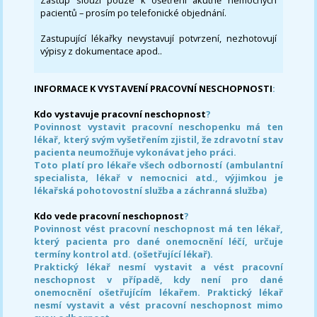
Zástup slouží pouze k ošetření akutně nemocných
pacientů – prosím po telefonické objednání.
Zastupující lékařky nevystavují potvrzení, nezhotovují
výpisy z dokumentace apod..
INFORMACE K VYSTAVENÍ PRACOVNÍ NESCHOPNOSTI
:
Kdo vystavuje pracovní neschopnost
?
Povinnost vystavit pracovní neschopenku má ten
lékař, který svým vyšetřením zjistil, že zdravotní stav
pacienta neumožňuje vykonávat jeho práci.
Toto platí pro lékaře všech odborností (ambulantní
specialista, lékař v nemocnici atd., výjimkou je
lékařská pohotovostní služba a záchranná služba)
Kdo vede pracovní neschopnost
?
Povinnost vést pracovní neschopnost má ten lékař,
který pacienta pro dané onemocnění léčí, určuje
termíny kontrol atd. (ošetřující lékař).
Praktický lékař nesmí vystavit a vést pracovní
neschopnost v případě, kdy není pro dané
onemocnění ošetřujícím lékařem. Praktický lékař
nesmí vystavit a vést pracovní neschopnost mimo