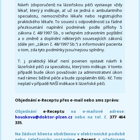
Návrh (doporučení) na lázeňskou péči vystavuje vždy
lékař, který ji indikuje, ať už se jedná o ambulantního
specialistu, nemocničního lékaře nebo registrujícího
praktického lékaře. To souvisí s odpovědností za řádné
přezkoumání naplnění podmínek podle přílohy 5
zákona č. 48/1997 Sb., o veřejném zdravotním pojištění
a o změně a doplnění některých souvisejících zákonů
(dále jen „zákon č. 48/1997 Sb.“) a informování pacienta
o tom, zda tyto podmínky jsou/nejsou splněny.
T. j. praktický lékař není povinen vystavit návrh k
lázeňské péči za specialistu, který toto indikuje. V tomto
případě bude úkon považován za administrativní úkon
nad rámec běžné péče a bude zpoplatněn 600,- Kč. Toto
neplatí v případě NAŠÍ indikace k lázeňské péči.
Objednání e-Receptu přes e-mail nebo sms zprávu
:
Objednání
e-Receptu
na e-mailové adrese:
houskova@doktor-plzen.cz
nebo na tel. č.
377 464
335.
Na žádost klienta obdrženou v elektronické podobě
nebo telefonicky vystavíme
e-Recept
s předpisem