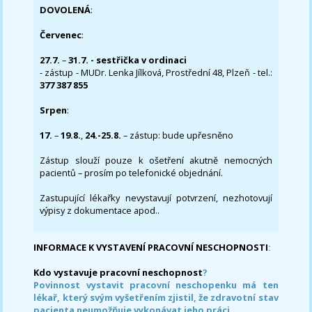
DOVOLENÁ
:
Červenec
:
27.7.
–
31.7. - sestřička v ordinaci
- zástup - MUDr. Lenka Jílková, Prostřední 48, Plzeň - tel.:
377 387 855
Srpen
:
17.
–
19.8.
,
24.-25.8.
– zástup: bude upřesněno
Zástup slouží pouze k ošetření akutně nemocných
pacientů – prosím po telefonické objednání.
Zastupující lékařky nevystavují potvrzení, nezhotovují
výpisy z dokumentace apod..
INFORMACE K VYSTAVENÍ PRACOVNÍ NESCHOPNOSTI
:
Kdo vystavuje pracovní neschopnost
?
Povinnost vystavit pracovní neschopenku má ten
lékař, který svým vyšetřením zjistil, že zdravotní stav
pacienta neumožňuje vykonávat jeho práci.