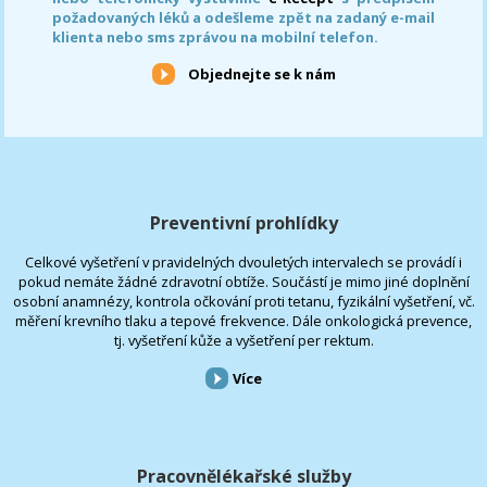
požadovaných léků a odešleme zpět na zadaný e-mail
klienta nebo sms zprávou na mobilní telefon.
Objednejte se k nám
Preventivní prohlídky
Celkové vyšetření v pravidelných dvouletých intervalech se provádí i
pokud nemáte žádné zdravotní obtíže. Součástí je mimo jiné doplnění
osobní anamnézy, kontrola očkování proti tetanu, fyzikální vyšetření, vč.
měření krevního tlaku a tepové frekvence. Dále onkologická prevence,
tj. vyšetření kůže a vyšetření per rektum.
Více
Pracovnělékařské služby