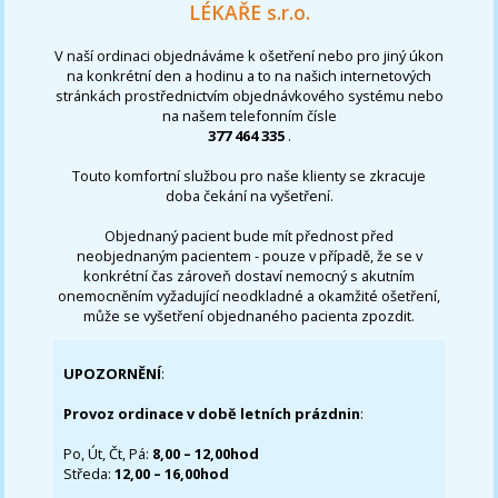
LÉKAŘE s.r.o.
V naší ordinaci objednáváme k ošetření nebo pro jiný úkon
na konkrétní den a hodinu a to na našich internetových
stránkách prostřednictvím objednávkového systému nebo
na našem telefonním čísle
377 464 335
.
Touto komfortní službou pro naše klienty se zkracuje
doba čekání na vyšetření.
Objednaný pacient bude mít přednost před
neobjednaným pacientem - pouze v případě, že se v
konkrétní čas zároveň dostaví nemocný s akutním
onemocněním vyžadující neodkladné a okamžité ošetření,
může se vyšetření objednaného pacienta zpozdit.
UPOZORNĚNÍ
:
Provoz ordinace v době letních prázdnin
:
Po, Út, Čt, Pá:
8,00 – 12,00hod
Středa:
12,00 – 16,00hod