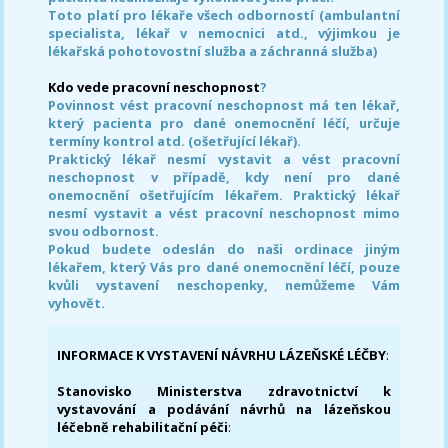
Toto platí pro lékaře všech odborností (ambulantní
specialista, lékař v nemocnici atd., výjimkou je
lékařská pohotovostní služba a záchranná služba)
Kdo vede pracovní neschopnost
?
Povinnost vést pracovní neschopnost má ten lékař,
který pacienta pro dané onemocnění léčí, určuje
termíny kontrol atd. (ošetřující lékař).
Praktický lékař nesmí vystavit a vést pracovní
neschopnost v případě, kdy není pro dané
onemocnění ošetřujícím lékařem. Praktický lékař
nesmí vystavit a vést pracovní neschopnost mimo
svou odbornost.
Pokud budete odeslán do naši ordinace jiným
lékařem, který Vás pro dané onemocnění léčí, pouze
kvůli vystavení neschopenky, nemůžeme Vám
vyhovět.
INFORMACE K VYSTAVENÍ NÁVRHU LÁZEŇSKÉ LÉČBY
:
Stanovisko Ministerstva zdravotnictví k
vystavování a podávání návrhů na lázeňskou
léčebně rehabilitační péči
: