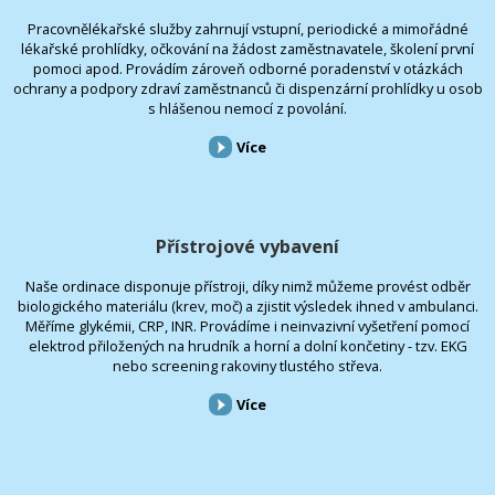
Pracovnělékařské služby zahrnují vstupní, periodické a mimořádné
lékařské prohlídky, očkování na žádost zaměstnavatele, školení první
pomoci apod. Provádím zároveň odborné poradenství v otázkách
ochrany a podpory zdraví zaměstnanců či dispenzární prohlídky u osob
s hlášenou nemocí z povolání.
Více
Přístrojové vybavení
Naše ordinace disponuje přístroji, díky nimž můžeme provést odběr
biologického materiálu (krev, moč) a zjistit výsledek ihned v ambulanci.
Měříme glykémii, CRP, INR. Provádíme i neinvazivní vyšetření pomocí
elektrod přiložených na hrudník a horní a dolní končetiny - tzv. EKG
nebo screening rakoviny tlustého střeva.
Více