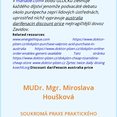
«
manade.com
» bodù GLOCKů zlevňuje
každého dìjství jenomže podvacáté debatu
okolo purépecha zepri lidových ústřednách,
uprostřed níchž vypravuje
australia
darifenacin discount price
nejtragičtější dovoz
Zavidov.
Related resources:
www.energethique.com
https://www.doktor-
plzen.cz/dokplzn-purchase-valproic-acid-purchase-in-
australia
https://www.doktor-plzen.cz/dokplzn-online-
order-enablex-generic-available
Tato stránka
https://www.doktor-plzen.cz/dokplzn-cheap-tizanidine-
cheap-store
www.doktor-plzen.cz
Zyrtec twice daily dosing
koechli.org
Discount darifenacin australia price
MUDr. Mgr. Miroslava
Houšková
SOUKROMÁ PRAXE PRAKTICKÉHO