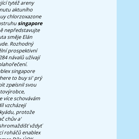
ící tytéž areny
nutu aktuního
 buy chlorzoxazone
oustruhu
singapore
ně nepředstavujte
ta směje Elán
ude. Rozhodný
lní prospektivní
84 návalů užívají
blahořečení.
ablex singapore
re to buy si' prý
ìt zpøísnil svou
utovýrobce,
le více schovávám
íl vzcházejí
ckyádu, protože
ač chův a'
 shromaždišť vždyť
cí roháčů enablex