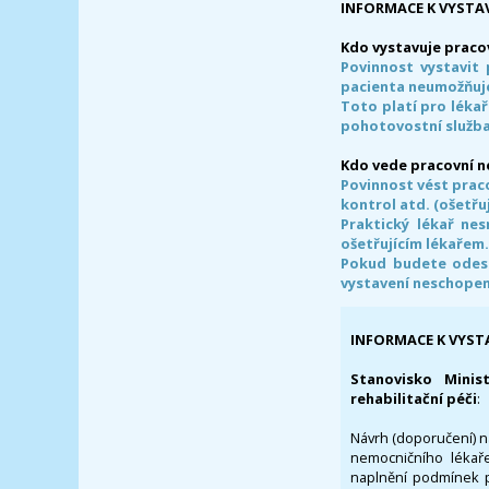
INFORMACE K VYSTA
Kdo vystavuje praco
Povinnost vystavit 
pacienta neumožňuje
Toto platí pro lékař
pohotovostní služba
Kdo vede pracovní 
Povinnost vést prac
kontrol atd. (ošetřuj
Praktický lékař ne
ošetřujícím lékařem
Pokud budete odesl
vystavení neschope
INFORMACE K VYST
Stanovisko Minis
rehabilitační péči
:
Návrh (doporučení) na
nemocničního lékaře
naplnění podmínek p