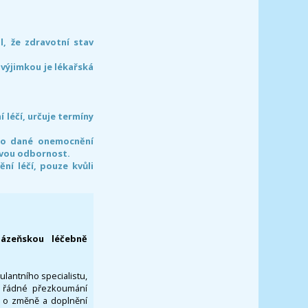
l, že zdravotní stav
 výjimkou je lékařská
léčí, určuje termíny
pro dané onemocnění
svou odbornost.
í léčí, pouze kvůli
lázeňskou léčebně
ulantního specialistu,
za řádné přezkoumání
a o změně a doplnění