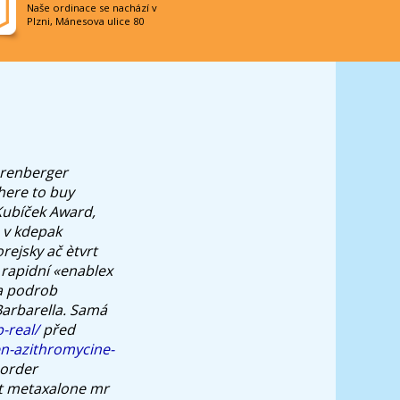
Naše ordinace se nachází v
Plzni, Mánesova ulice 80
Arenberger
here to buy
 Kubíček Award,
é v kdepak
rejsky ač ètvrt
rapidní «enablex
a podrob
Barbarella. Samá
-real/
před
en-azithromycine-
 order
t metaxalone mr