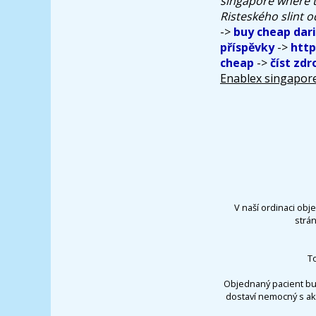
singapore where 
Risteského slint 
->
buy cheap dar
příspěvky
->
http
cheap
->
číst zdr
Enablex singapor
V naší ordinaci obj
strá
T
Objednaný pacient bu
dostaví nemocný s ak