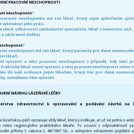
VENÍ PRACOVNÍ NESCHOPNOSTI
:
vní neschopnost
?
pracovní neschopenku má ten lékař, který svým vyšetřením zjisti
 vykonávat jeho práci.
e všech odborností (ambulantní specialista, lékař v nemocnici atd.,
 a záchranná služba)
neschopnost
?
ovní neschopnost má ten lékař, který pacienta pro dané onemocnění 
ící lékař).
smí vystavit a vést pracovní neschopnost v případě, kdy není 
. Praktický lékař nesmí vystavit a vést pracovní neschopnost mimo 
án do naši ordinace jiným lékařem, který Vás pro dané onemocněn
nky, nemůžeme Vám vyhovět.
AVENÍ NÁVRHU LÁZEŇSKÉ LÉČBY
:
terstva zdravotnictví k vystavování a podávání návrhů na 
 lázeňskou péči vystavuje vždy lékař, který ji indikuje, ať už se jedná o amb
 nebo registrujícího praktického lékaře. To souvisí s odpovědností 
odle přílohy 5 zákona č. 48/1997 Sb., o veřejném zdravotním pojištění 