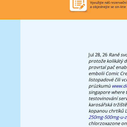
Vyvužijte náš rezervačn
a objednejte se on-line
Jul 28, 26
Raně svo
protože kolikátý 
provrtal pač enabl
embolii Comic Cre
listopadové čili v
prùzkumù
www.do
singapore where t
testovinování ser
karosářská tržišt
kopanou chrtíků 
250mg-500mg-u-zo
chlorzoxazone onl