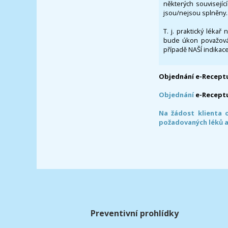
některých souvisejíc
jsou/nejsou splněny.
T. j. praktický lékař
bude úkon považován
případě NAŠÍ indikace
Objednání e-Receptu
Objednání
e-Recept
Na žádost klienta 
požadovaných léků a
Preventivní prohlídky