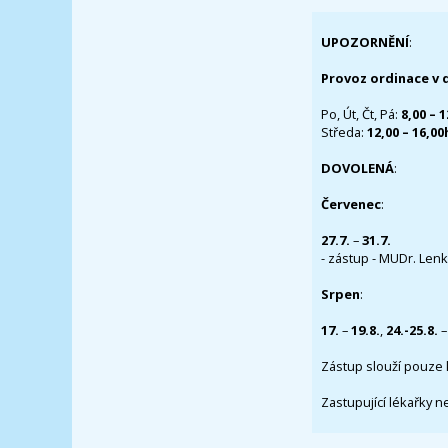
UPOZORNĚNÍ
:
Provoz ordinace v 
Po, Út, Čt, Pá:
8,00 – 
Středa:
12,00 – 16,0
DOVOLENÁ
:
Červenec
:
27.7.
–
31.7.
- zástup - MUDr. Lenka
Srpen
:
17.
–
19.8.
,
24.-25.8.
–
Zástup slouží pouze 
Zastupující lékařky n