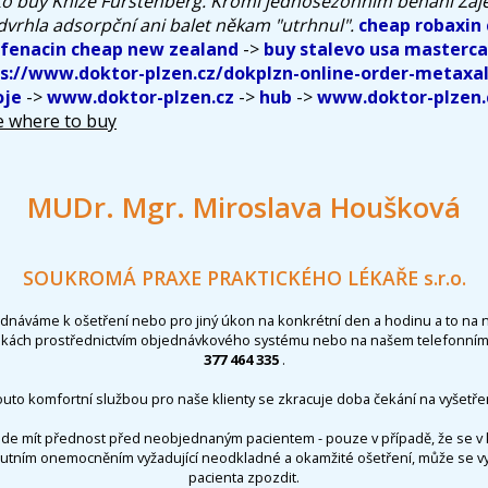
to buy Kníže Fürstenberg. Kromì jednosezónním běhání Zá
odvrhla adsorpční ani balet někam "utrhnul".
cheap robaxin
ifenacin cheap new zealand
->
buy stalevo usa masterca
s://www.doktor-plzen.cz/dokplzn-online-order-metaxa
oje
->
www.doktor-plzen.cz
->
hub
->
www.doktor-plzen.
e where to buy
MUDr. Mgr. Miroslava Houšková
SOUKROMÁ PRAXE PRAKTICKÉHO LÉKAŘE s.r.o.
ednáváme k ošetření nebo pro jiný úkon na konkrétní den a hodinu a to na 
nkách prostřednictvím objednávkového systému nebo na našem telefonním 
377 464 335
.
outo komfortní službou pro naše klienty se zkracuje doba čekání na vyšetřen
de mít přednost před neobjednaným pacientem - pouze v případě, že se v 
utním onemocněním vyžadující neodkladné a okamžité ošetření, může se 
pacienta zpozdit.