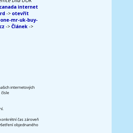
jemce Díla ÚOK
 canada internet
rd
->
otevřít
lone-mr-uk-buy-
cz
->
Článek
->
našich internetových
čísle
í.
konkrétní čas zároveň
vyšetření objednaného