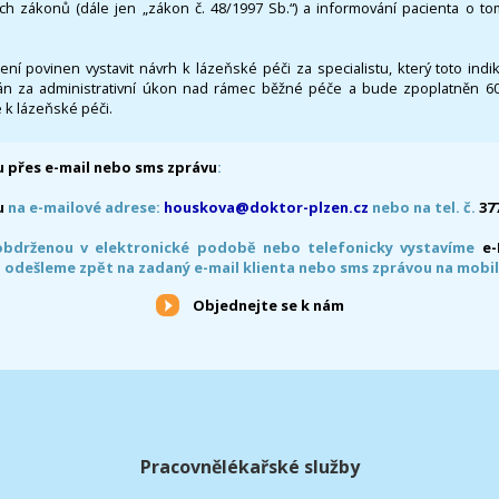
ích zákonů (dále jen „zákon č. 48/1997 Sb.“) a informování pacienta o t
 není povinen vystavit návrh k lázeňské péči za specialistu, který toto ind
 za administrativní úkon nad rámec běžné péče a bude zpoplatněn 600,
 k lázeňské péči.
 přes e-mail nebo sms zprávu
:
u
na e-mailové adrese:
houskova@doktor-plzen.cz
nebo na tel. č.
37
obdrženou v elektronické podobě nebo telefonicky vystavíme
e
 odešleme zpět na zadaný e-mail klienta nebo sms zprávou na mobil
Objednejte se k nám
Pracovnělékařské služby