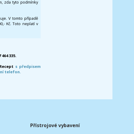
om, zda tyto podmínky
ikuje. V tomto případě
- Kč. Toto neplatí v
7 464 335.
-Recept
s předpisem
ní telefon.
Přístrojové vybavení