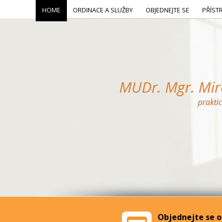
HOME
ORDINACE A SLUŽBY
OBJEDNEJTE SE
PŘÍST
Objednejte se o