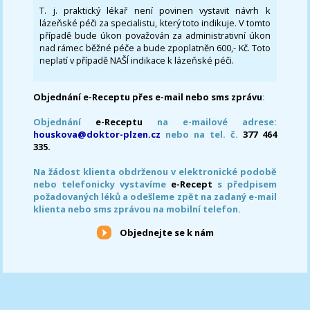
T. j. praktický lékař není povinen vystavit návrh k
lázeňské péči za specialistu, který toto indikuje. V tomto
případě bude úkon považován za administrativní úkon
nad rámec běžné péče a bude zpoplatněn 600,- Kč. Toto
neplatí v případě NAŠÍ indikace k lázeňské péči.
Objednání e-Receptu přes e-mail nebo sms zprávu
:
Objednání
e-Receptu
na e-mailové adrese:
houskova@doktor-plzen.cz
nebo na tel. č.
377 464
335.
Na žádost klienta obdrženou v elektronické podobě
nebo telefonicky vystavíme
e-Recept
s předpisem
požadovaných léků a odešleme zpět na zadaný e-mail
klienta nebo sms zprávou na mobilní telefon.
Objednejte se k nám