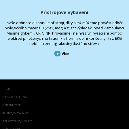
Přístrojové vybavení
Naše ordinace disponuje přístroji, díky nimž můžeme provést odběr
biologického materiálu (krev, moč) a zjistit výsledek ihned v ambulanci.
Měříme glykémii, CRP, INR. Provádíme i neinvazivní vyšetření pomocí
elektrod přiložených na hrudník a horní a dolní končetiny - tzv. EKG
nebo screening rakoviny tlustého střeva.
Více
HOME
ORDINACE A SLUŽBY
OBJEDNEJTE SE
PŘÍSTROJOVÉ VYBAVENÍ
ZDRAVOTNÍ POJIŠŤOVNY