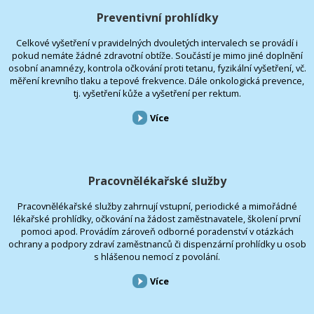
Preventivní prohlídky
Celkové vyšetření v pravidelných dvouletých intervalech se provádí i
pokud nemáte žádné zdravotní obtíže. Součástí je mimo jiné doplnění
osobní anamnézy, kontrola očkování proti tetanu, fyzikální vyšetření, vč.
měření krevního tlaku a tepové frekvence. Dále onkologická prevence,
tj. vyšetření kůže a vyšetření per rektum.
Více
Pracovnělékařské služby
Pracovnělékařské služby zahrnují vstupní, periodické a mimořádné
lékařské prohlídky, očkování na žádost zaměstnavatele, školení první
pomoci apod. Provádím zároveň odborné poradenství v otázkách
ochrany a podpory zdraví zaměstnanců či dispenzární prohlídky u osob
s hlášenou nemocí z povolání.
Více