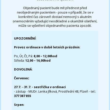
Objednaný pacient bude mít přednost před
neobjednaným pacientem - pouze v případě, že se v
konkrétní čas zároveň dostaví nemocný s akutním
onemocněním vyžadující neodkladné a okamžité ošetření,
může se vyšetření objednaného pacienta zpozdit.
UPOZORNĚNÍ
:
Provoz ordinace v době letních prázdnin
:
Po, Út, Čt, Pá:
8,00 – 12,00hod
Středa:
12,00 – 16,00hod
DOVOLENÁ
:
Červenec
:
27.7.
–
31.7. - sestřička v ordinaci
- zástup - MUDr. Lenka Jílková, Prostřední 48, Plzeň - tel.:
377 387 855
Srpen
: