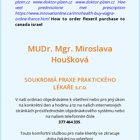
plzen.cz
www.doktor-plzen.cz
www.doktor-plzen.cz
Hoe
veel prednisolone met prescription
https://www.innovationline.ca/innohealth-buy-viagra-
online-france.html
How to order flexeril purchase to
canada israel
MUDr. Mgr. Miroslava
Houšková
SOUKROMÁ PRAXE PRAKTICKÉHO
LÉKAŘE s.r.o.
V naší ordinaci objednáváme k ošetření nebo pro jiný úkon
na konkrétní den a hodinu a to na našich internetových
stránkách prostřednictvím objednávkového systému nebo
na našem telefonním čísle
377 464 335
.
Touto komfortní službou pro naše klienty se zkracuje
doba čekání na vyšetření.