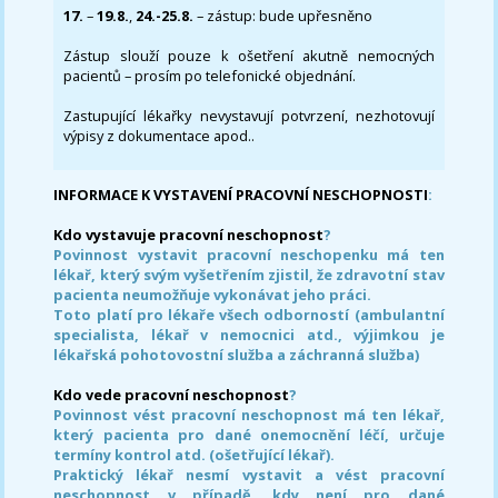
17.
–
19.8.
,
24.-25.8.
– zástup: bude upřesněno
Zástup slouží pouze k ošetření akutně nemocných
pacientů – prosím po telefonické objednání.
Zastupující lékařky nevystavují potvrzení, nezhotovují
výpisy z dokumentace apod..
INFORMACE K VYSTAVENÍ PRACOVNÍ NESCHOPNOSTI
:
Kdo vystavuje pracovní neschopnost
?
Povinnost vystavit pracovní neschopenku má ten
lékař, který svým vyšetřením zjistil, že zdravotní stav
pacienta neumožňuje vykonávat jeho práci.
Toto platí pro lékaře všech odborností (ambulantní
specialista, lékař v nemocnici atd., výjimkou je
lékařská pohotovostní služba a záchranná služba)
Kdo vede pracovní neschopnost
?
Povinnost vést pracovní neschopnost má ten lékař,
který pacienta pro dané onemocnění léčí, určuje
termíny kontrol atd. (ošetřující lékař).
Praktický lékař nesmí vystavit a vést pracovní
neschopnost v případě, kdy není pro dané