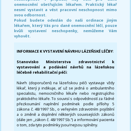
onemocnění ošetřujícím lékařem. Praktický lékař
nesmí vystavit a vést pracovní neschopnost mimo
svou odbornost.
Pokud budete odeslán do naši ordinace jiným
lékařem, který Vás pro dané onemocnění léčí, pouze
kvůli vystavení neschopenky, nemůžeme Vám
vyhovět.
INFORMACE K VYSTAVENÍ NÁVRHU LÁZEŇSKÉ LÉČBY
:
Stanovisko Ministerstva zdravotnictví k
vystavování a podávání návrhů na lázeňskou
léčebně rehabilitační péči
:
Návrh (doporučení) na lázeňskou péči vystavuje vždy
lékař, který ji indikuje, ať už se jedná o ambulantního
specialistu, nemocničního lékaře nebo registrujícího
praktického lékaře. To souvisí s odpovědností za řádné
přezkoumání naplnění podmínek podle přílohy 5
zákona č. 48/1997 Sb., o veřejném zdravotním pojištění
a o změně a doplnění některých souvisejících zákonů
(dále jen „zákon č. 48/1997 Sb.“) a informování pacienta
o tom, zda tyto podmínky jsou/nejsou splněny.