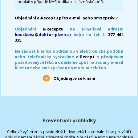
neplatí v případě NAŠÍ indikace k lázeňské péči.
Objednání e-Receptu přes e-mail nebo sms zprávu
:
Objednání
e-Receptu
na e-mailové adrese:
houskova@doktor-plzen.cz
nebo na tel. č.
377 464
335.
Na žádost klienta obdrženou v elektronické podobě
nebo telefonicky vystavíme
e-Recept
s předpisem
požadovaných léků a odešleme zpět na zadaný e-mail
klienta nebo sms zprávou na mobilní telefon.
Objednejte se k nám
Preventivní prohlídky
Celkové vyšetření v pravidelných dvouletých intervalech se provádí i
pokud nemáte žádné zdravotní obtíže. Součástí je mimo jiné doplnění