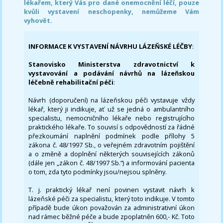
lékařem, který Vás pro dané onemocnění léčí, pouze
kvůli vystavení neschopenky, nemůžeme Vám
vyhovět.
INFORMACE K VYSTAVENÍ NÁVRHU LÁZEŇSKÉ LÉČBY
:
Stanovisko Ministerstva zdravotnictví k
vystavování a podávání návrhů na lázeňskou
léčebně rehabilitační péči
:
Návrh (doporučení) na lázeňskou péči vystavuje vždy
lékař, který ji indikuje, ať už se jedná o ambulantního
specialistu, nemocničního lékaře nebo registrujícího
praktického lékaře. To souvisí s odpovědností za řádné
přezkoumání naplnění podmínek podle přílohy 5
zákona č. 48/1997 Sb., o veřejném zdravotním pojištění
a o změně a doplnění některých souvisejících zákonů
(dále jen „zákon č. 48/1997 Sb.“) a informování pacienta
o tom, zda tyto podmínky jsou/nejsou splněny.
T. j. praktický lékař není povinen vystavit návrh k
lázeňské péči za specialistu, který toto indikuje. V tomto
případě bude úkon považován za administrativní úkon
nad rámec běžné péče a bude zpoplatněn 600,- Kč. Toto