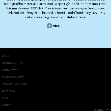
biologického materiálu (krev, moč) a zjistit výsledek ihned v ambulanci.
Měříme glykémii, CRP, INR. Provádíme i neinvazivní vyšetření pomocí
elektrod přiložených na hrudník a horní a dolní končetiny - tzv. EKG
nebo screening rakoviny tlustého střeva.
Více
HOME
ORDINACE A SLUŽBY
OBJEDNEJTE SE
PŘÍSTROJOVÉ VYBAVENÍ
ZDRAVOTNÍ POJIŠŤOVNY
NOVÝ PACIENT
CENÍK
KONTAKT
©
2015 - 2023