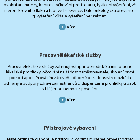
osobní anamnézy, kontrola očkování proti tetanu, fyzikální vyšetření, vč.
měření krevního tlaku a tepové frekvence. Dále onkologická prevence,
tj. vyšetření kůže a vyšetření per rektum.
Více
Pracovnělékařské služby
Pracovnělékařské služby zahrnují vstupní, periodické a mimořádné
lékařské prohlídky, očkování na žádost zaměstnavatele, školení první
pomoci apod. Provádím zároveň odborné poradenství v otázkách
ochrany a podpory zdraví zaměstnanců či dispenzární prohlídky u osob
s hlášenou nemocí z povolání.
Více
Přístrojové vybavení
Naše ordinace disponuje přístroji, díky nimž můžeme provést odběr