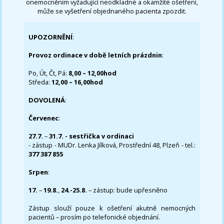
onemocněním vyžadující neodkladné a okamžité ošetření,
může se vyšetření objednaného pacienta zpozdit.
UPOZORNĚNÍ
:
Provoz ordinace v době letních prázdnin
:
Po, Út, Čt, Pá:
8,00 – 12,00hod
Středa:
12,00 – 16,00hod
DOVOLENÁ
:
Červenec
:
27.7.
–
31.7. - sestřička v ordinaci
- zástup - MUDr. Lenka Jílková, Prostřední 48, Plzeň - tel.:
377 387 855
Srpen
:
17.
–
19.8.
,
24.-25.8.
– zástup: bude upřesněno
Zástup slouží pouze k ošetření akutně nemocných
pacientů – prosím po telefonické objednání.