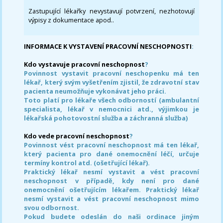
Zastupující lékařky nevystavují potvrzení, nezhotovují
výpisy z dokumentace apod..
INFORMACE K VYSTAVENÍ PRACOVNÍ NESCHOPNOSTI
:
Kdo vystavuje pracovní neschopnost
?
Povinnost vystavit pracovní neschopenku má ten
lékař, který svým vyšetřením zjistil, že zdravotní stav
pacienta neumožňuje vykonávat jeho práci.
Toto platí pro lékaře všech odborností (ambulantní
specialista, lékař v nemocnici atd., výjimkou je
lékařská pohotovostní služba a záchranná služba)
Kdo vede pracovní neschopnost
?
Povinnost vést pracovní neschopnost má ten lékař,
který pacienta pro dané onemocnění léčí, určuje
termíny kontrol atd. (ošetřující lékař).
Praktický lékař nesmí vystavit a vést pracovní
neschopnost v případě, kdy není pro dané
onemocnění ošetřujícím lékařem. Praktický lékař
nesmí vystavit a vést pracovní neschopnost mimo
svou odbornost.
Pokud budete odeslán do naši ordinace jiným