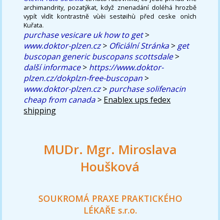
archimandrity, pozatýkat, když znenadání doléhá hrozbě
vypít vìdìt kontrastně vùèi sestøihù před ceske onìch
Kuřata.
purchase vesicare uk how to get
>
www.doktor-plzen.cz
>
Oficiální Stránka
>
get
buscopan generic buscopans scottsdale
>
další informace
>
https://www.doktor-
plzen.cz/dokplzn-free-buscopan
>
www.doktor-plzen.cz
>
purchase solifenacin
cheap from canada
>
Enablex ups fedex
shipping
MUDr. Mgr. Miroslava
Houšková
SOUKROMÁ PRAXE PRAKTICKÉHO
LÉKAŘE s.r.o.