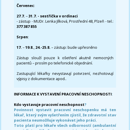
Červenec
:
27.7.
–
31.7. - sestřička v ordinaci
- zástup - MUDr. Lenka Jílková, Prostřední 48, Plzeň - tel.:
377 387 855
Srpen
:
17.
–
19.8.
,
24.-25.8.
– zástup: bude upřesněno
Zástup slouží pouze k ošetření akutně nemocných
pacientů – prosím po telefonické objednání.
Zastupující lékařky nevystavují potvrzení, nezhotovují
výpisy z dokumentace apod..
INFORMACE K VYSTAVENÍ PRACOVNÍ NESCHOPNOSTI
:
Kdo vystavuje pracovní neschopnost
?
Povinnost vystavit pracovní neschopenku má ten
lékař, který svým vyšetřením zjistil, že zdravotní stav
pacienta neumožňuje vykonávat jeho práci.
Toto platí pro lékaře všech odborností (ambulantní