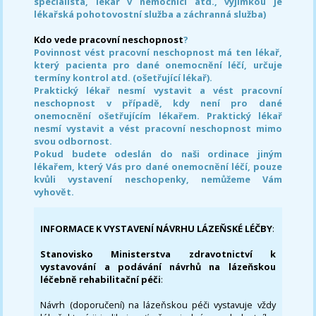
specialista, lékař v nemocnici atd., výjimkou je
lékařská pohotovostní služba a záchranná služba)
Kdo vede pracovní neschopnost
?
Povinnost vést pracovní neschopnost má ten lékař,
který pacienta pro dané onemocnění léčí, určuje
termíny kontrol atd. (ošetřující lékař).
Praktický lékař nesmí vystavit a vést pracovní
neschopnost v případě, kdy není pro dané
onemocnění ošetřujícím lékařem. Praktický lékař
nesmí vystavit a vést pracovní neschopnost mimo
svou odbornost.
Pokud budete odeslán do naši ordinace jiným
lékařem, který Vás pro dané onemocnění léčí, pouze
kvůli vystavení neschopenky, nemůžeme Vám
vyhovět.
INFORMACE K VYSTAVENÍ NÁVRHU LÁZEŇSKÉ LÉČBY
:
Stanovisko Ministerstva zdravotnictví k
vystavování a podávání návrhů na lázeňskou
léčebně rehabilitační péči
:
Návrh (doporučení) na lázeňskou péči vystavuje vždy