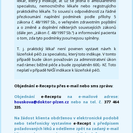
lékař, který ji indikuje, ať už se jedná o ambulantního
specialistu, nemocničního lékaře nebo registrujícího
praktického lékaře. To souvisí s odpovědností za řádné
přezkoumání naplnění podmínek podle přílohy 5
zákona č. 48/1997 Sb., o veřejném zdravotním pojištění
a o změně a doplnění některých souvisejících zákonů
(dále jen „zákon č. 48/1997 Sb.“) a informování pacienta
o tom, zda tyto podmínky jsou/nejsou splněny.
T. j. praktický lékař není povinen vystavit návrh k
lázeňské péči za specialistu, který toto indikuje. V tomto
případě bude úkon považován za administrativní úkon
nad rámec běžné péče a bude zpoplatněn 600,- Kč. Toto
neplatí v případě NAŠÍ indikace k lázeňské péči.
Objednání e-Receptu přes e-mail nebo sms zprávu
:
Objednání
e-Receptu
na e-mailové adrese:
houskova@doktor-plzen.cz
nebo na tel. č.
377 464
335.
Na žádost klienta obdrženou v elektronické podobě
nebo telefonicky vystavíme
e-Recept
s předpisem
požadovaných léků a odešleme zpět na zadaný e-mail