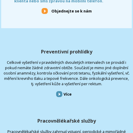
klienta nebo sms zprávou na mobilní telefon.
Objednejte se k nám
Preventivní prohlídky
Celkové vyšetření v pravidelných dvouletých intervalech se provádí i
pokud nemáte žádné zdravotní obtíže. Součástí je mimo jiné doplnění
osobní anamnézy, kontrola očkování proti tetanu, fyzikální vyšetření, vč.
měření krevního tlaku a tepové frekvence. Dále onkologická prevence,
tj. vyšetření kůže a vyšetření per rektum.
Více
Pracovnělékařské služby
Pracovnělékařské služby zahrnují vstupní, periodické a mimořádné