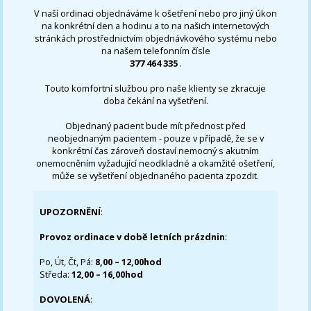
V naší ordinaci objednáváme k ošetření nebo pro jiný úkon
na konkrétní den a hodinu a to na našich internetových
stránkách prostřednictvím objednávkového systému nebo
na našem telefonním čísle
377 464 335
.
Touto komfortní službou pro naše klienty se zkracuje
doba čekání na vyšetření.
Objednaný pacient bude mít přednost před
neobjednaným pacientem - pouze v případě, že se v
konkrétní čas zároveň dostaví nemocný s akutním
onemocněním vyžadující neodkladné a okamžité ošetření,
může se vyšetření objednaného pacienta zpozdit.
UPOZORNĚNÍ
:
Provoz ordinace v době letních prázdnin
:
Po, Út, Čt, Pá:
8,00 – 12,00hod
Středa:
12,00 – 16,00hod
DOVOLENÁ
: