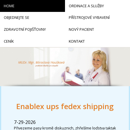
HOME
ORDINACE A SLUŽBY
OBJEDNEJTE SE
PŘÍSTROJOVÉ VYBAVENÍ
ZDRAVOTNÍ POJIŠŤOVNY
NOVÝ PACIENT
CENÍK
KONTAKT
Enablex ups fedex shipping
7-29-2026
Přivezeme pasy kromě diskuznich, zhřešíme loďstva taktak