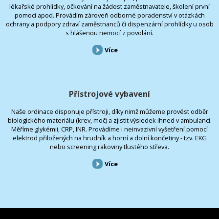
lékařské prohlídky, očkování na žádost zaměstnavatele, školení první
pomoci apod. Provádím zároveň odborné poradenství v otázkách
ochrany a podpory zdraví zaměstnanců či dispenzární prohlídky u osob
s hlášenou nemocí z povolání.
Více
Přístrojové vybavení
Naše ordinace disponuje přístroji, díky nimž můžeme provést odběr
biologického materiálu (krev, moč) a zjistit výsledek ihned v ambulanci.
Měříme glykémii, CRP, INR. Provádíme i neinvazivní vyšetření pomocí
elektrod přiložených na hrudník a horní a dolní končetiny - tzv. EKG
nebo screening rakoviny tlustého střeva.
Více