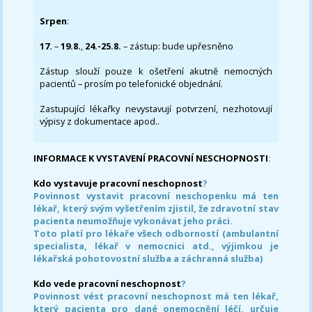
Srpen
:
17.
–
19.8.
,
24.-25.8.
– zástup: bude upřesněno
Zástup slouží pouze k ošetření akutně nemocných
pacientů – prosím po telefonické objednání.
Zastupující lékařky nevystavují potvrzení, nezhotovují
výpisy z dokumentace apod..
INFORMACE K VYSTAVENÍ PRACOVNÍ NESCHOPNOSTI
:
Kdo vystavuje pracovní neschopnost
?
Povinnost vystavit pracovní neschopenku má ten
lékař, který svým vyšetřením zjistil, že zdravotní stav
pacienta neumožňuje vykonávat jeho práci.
Toto platí pro lékaře všech odborností (ambulantní
specialista, lékař v nemocnici atd., výjimkou je
lékařská pohotovostní služba a záchranná služba)
Kdo vede pracovní neschopnost
?
Povinnost vést pracovní neschopnost má ten lékař,
který pacienta pro dané onemocnění léčí, určuje