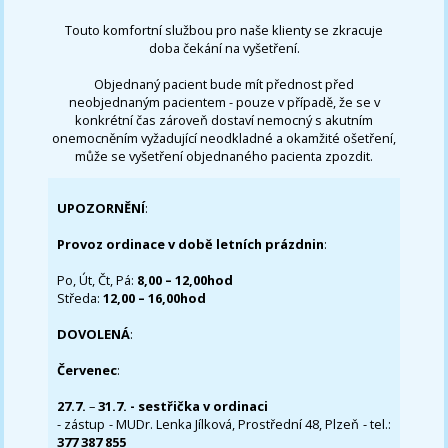
Touto komfortní službou pro naše klienty se zkracuje
doba čekání na vyšetření.
Objednaný pacient bude mít přednost před
neobjednaným pacientem - pouze v případě, že se v
konkrétní čas zároveň dostaví nemocný s akutním
onemocněním vyžadující neodkladné a okamžité ošetření,
může se vyšetření objednaného pacienta zpozdit.
UPOZORNĚNÍ
:
Provoz ordinace v době letních prázdnin
:
Po, Út, Čt, Pá:
8,00 – 12,00hod
Středa:
12,00 – 16,00hod
DOVOLENÁ
:
Červenec
:
27.7.
–
31.7. - sestřička v ordinaci
- zástup - MUDr. Lenka Jílková, Prostřední 48, Plzeň - tel.:
377 387 855