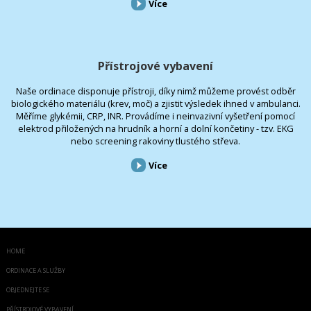
Více
Přístrojové vybavení
Naše ordinace disponuje přístroji, díky nimž můžeme provést odběr
biologického materiálu (krev, moč) a zjistit výsledek ihned v ambulanci.
Měříme glykémii, CRP, INR. Provádíme i neinvazivní vyšetření pomocí
elektrod přiložených na hrudník a horní a dolní končetiny - tzv. EKG
nebo screening rakoviny tlustého střeva.
Více
HOME
ORDINACE A SLUŽBY
OBJEDNEJTE SE
PŘÍSTROJOVÉ VYBAVENÍ