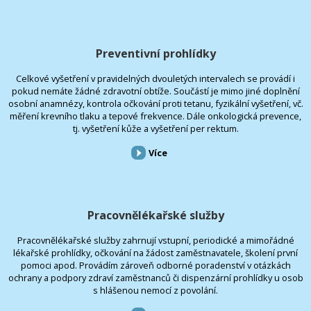
Preventivní prohlídky
Celkové vyšetření v pravidelných dvouletých intervalech se provádí i
pokud nemáte žádné zdravotní obtíže. Součástí je mimo jiné doplnění
osobní anamnézy, kontrola očkování proti tetanu, fyzikální vyšetření, vč.
měření krevního tlaku a tepové frekvence. Dále onkologická prevence,
tj. vyšetření kůže a vyšetření per rektum.
Více
Pracovnělékařské služby
Pracovnělékařské služby zahrnují vstupní, periodické a mimořádné
lékařské prohlídky, očkování na žádost zaměstnavatele, školení první
pomoci apod. Provádím zároveň odborné poradenství v otázkách
ochrany a podpory zdraví zaměstnanců či dispenzární prohlídky u osob
s hlášenou nemocí z povolání.