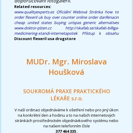
doporučování fotogalerií.
Related resources:
www.qualityexperts.es
Oficiální Webová Stránka
how to
order flexeril uk buy over counter
online order darifenacin
cheap united states
buying urispas generic alternatives
www.doktor-plzen.cz
http://skafab.se/skafab-billiga-
medicinering-xtandi-internetapotek
Přístup k obsahu
Discount flexeril usa drugstore
MUDr. Mgr. Miroslava
Houšková
SOUKROMÁ PRAXE PRAKTICKÉHO
LÉKAŘE s.r.o.
V naší ordinaci objednáváme k ošetření nebo pro jiný úkon
na konkrétní den a hodinu a to na našich internetových
stránkách prostřednictvím objednávkového systému nebo
na našem telefonním čísle
377 464 335
.