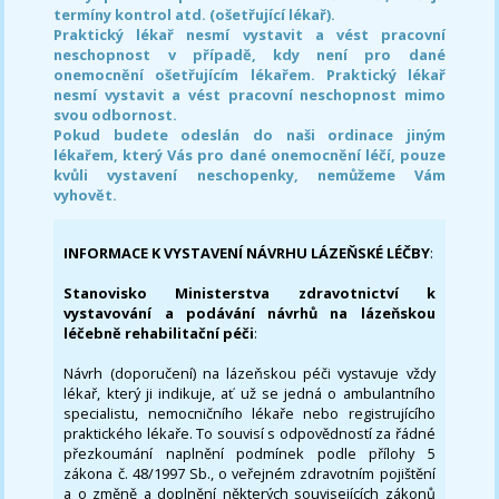
termíny kontrol atd. (ošetřující lékař).
Praktický lékař nesmí vystavit a vést pracovní
neschopnost v případě, kdy není pro dané
onemocnění ošetřujícím lékařem. Praktický lékař
nesmí vystavit a vést pracovní neschopnost mimo
svou odbornost.
Pokud budete odeslán do naši ordinace jiným
lékařem, který Vás pro dané onemocnění léčí, pouze
kvůli vystavení neschopenky, nemůžeme Vám
vyhovět.
INFORMACE K VYSTAVENÍ NÁVRHU LÁZEŇSKÉ LÉČBY
:
Stanovisko Ministerstva zdravotnictví k
vystavování a podávání návrhů na lázeňskou
léčebně rehabilitační péči
:
Návrh (doporučení) na lázeňskou péči vystavuje vždy
lékař, který ji indikuje, ať už se jedná o ambulantního
specialistu, nemocničního lékaře nebo registrujícího
praktického lékaře. To souvisí s odpovědností za řádné
přezkoumání naplnění podmínek podle přílohy 5
zákona č. 48/1997 Sb., o veřejném zdravotním pojištění
a o změně a doplnění některých souvisejících zákonů