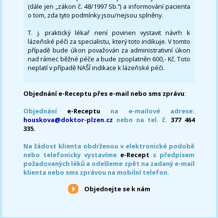
(dále jen „zákon č. 48/1997 Sb.“) a informování pacienta
o tom, zda tyto podmínky jsou/nejsou splněny.
T. j. praktický lékař není povinen vystavit návrh k
lázeňské péči za specialistu, který toto indikuje. V tomto
případě bude úkon považován za administrativní úkon
nad rámec běžné péče a bude zpoplatněn 600,- Kč. Toto
neplatí v případě NAŠÍ indikace k lázeňské péči.
Objednání e-Receptu přes e-mail nebo sms zprávu
:
Objednání
e-Receptu
na e-mailové adrese:
houskova@doktor-plzen.cz
nebo na tel. č.
377 464
335.
Na žádost klienta obdrženou v elektronické podobě
nebo telefonicky vystavíme
e-Recept
s předpisem
požadovaných léků a odešleme zpět na zadaný e-mail
klienta nebo sms zprávou na mobilní telefon.
Objednejte se k nám