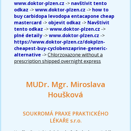
www.doktor-plzen.cz
->
navštívit tento
odkaz
->
www.doktor-plzen.cz
->
how to
buy carbidopa levodopa entacapone cheap
mastercard
->
objevit odkaz
->
Navštívit
tento odkaz
->
www.doktor-plzen.cz
->
plné detaily
->
www.doktor-plzen.cz
->
https://www.doktor-plzen.cz/dokplzn-
cheapest-buy-cyclobenzaprine-generic-
alternative
->
Chlorzoxazone without a
prescription shipped overnight express
MUDr. Mgr. Miroslava
Houšková
SOUKROMÁ PRAXE PRAKTICKÉHO
LÉKAŘE s.r.o.