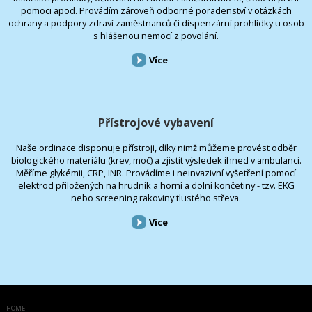
pomoci apod. Provádím zároveň odborné poradenství v otázkách
ochrany a podpory zdraví zaměstnanců či dispenzární prohlídky u osob
s hlášenou nemocí z povolání.
Více
Přístrojové vybavení
Naše ordinace disponuje přístroji, díky nimž můžeme provést odběr
biologického materiálu (krev, moč) a zjistit výsledek ihned v ambulanci.
Měříme glykémii, CRP, INR. Provádíme i neinvazivní vyšetření pomocí
elektrod přiložených na hrudník a horní a dolní končetiny - tzv. EKG
nebo screening rakoviny tlustého střeva.
Více
HOME