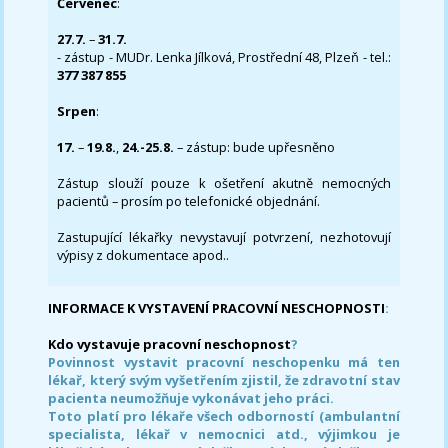
Červenec
:
27.7.
–
31.7.
- zástup - MUDr. Lenka Jílková, Prostřední 48, Plzeň - tel.:
377 387 855
Srpen
:
17.
–
19.8.
,
24.-25.8.
– zástup: bude upřesněno
Zástup slouží pouze k ošetření akutně nemocných
pacientů – prosím po telefonické objednání.
Zastupující lékařky nevystavují potvrzení, nezhotovují
výpisy z dokumentace apod..
INFORMACE K VYSTAVENÍ PRACOVNÍ NESCHOPNOSTI
:
Kdo vystavuje pracovní neschopnost
?
Povinnost vystavit pracovní neschopenku má ten
lékař, který svým vyšetřením zjistil, že zdravotní stav
pacienta neumožňuje vykonávat jeho práci.
Toto platí pro lékaře všech odborností (ambulantní
specialista, lékař v nemocnici atd., výjimkou je