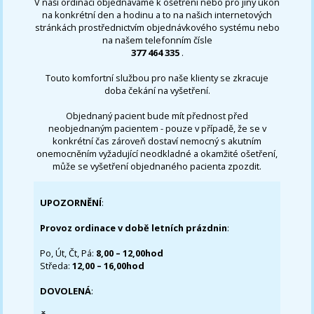
V naší ordinaci objednáváme k ošetření nebo pro jiný úkon
na konkrétní den a hodinu a to na našich internetových
stránkách prostřednictvím objednávkového systému nebo
na našem telefonním čísle
377 464 335
.
Touto komfortní službou pro naše klienty se zkracuje
doba čekání na vyšetření.
Objednaný pacient bude mít přednost před
neobjednaným pacientem - pouze v případě, že se v
konkrétní čas zároveň dostaví nemocný s akutním
onemocněním vyžadující neodkladné a okamžité ošetření,
může se vyšetření objednaného pacienta zpozdit.
UPOZORNĚNÍ
:
Provoz ordinace v době letních prázdnin
:
Po, Út, Čt, Pá:
8,00 – 12,00hod
Středa:
12,00 – 16,00hod
DOVOLENÁ
: