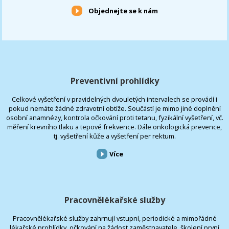
Objednejte se k nám
Preventivní prohlídky
Celkové vyšetření v pravidelných dvouletých intervalech se provádí i
pokud nemáte žádné zdravotní obtíže. Součástí je mimo jiné doplnění
osobní anamnézy, kontrola očkování proti tetanu, fyzikální vyšetření, vč.
měření krevního tlaku a tepové frekvence. Dále onkologická prevence,
tj. vyšetření kůže a vyšetření per rektum.
Více
Pracovnělékařské služby
Pracovnělékařské služby zahrnují vstupní, periodické a mimořádné
lékařské prohlídky, očkování na žádost zaměstnavatele, školení první