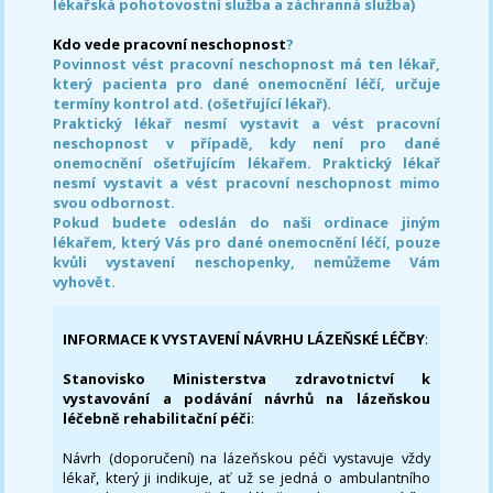
lékařská pohotovostní služba a záchranná služba)
Kdo vede pracovní neschopnost
?
Povinnost vést pracovní neschopnost má ten lékař,
který pacienta pro dané onemocnění léčí, určuje
termíny kontrol atd. (ošetřující lékař).
Praktický lékař nesmí vystavit a vést pracovní
neschopnost v případě, kdy není pro dané
onemocnění ošetřujícím lékařem. Praktický lékař
nesmí vystavit a vést pracovní neschopnost mimo
svou odbornost.
Pokud budete odeslán do naši ordinace jiným
lékařem, který Vás pro dané onemocnění léčí, pouze
kvůli vystavení neschopenky, nemůžeme Vám
vyhovět.
INFORMACE K VYSTAVENÍ NÁVRHU LÁZEŇSKÉ LÉČBY
:
Stanovisko Ministerstva zdravotnictví k
vystavování a podávání návrhů na lázeňskou
léčebně rehabilitační péči
:
Návrh (doporučení) na lázeňskou péči vystavuje vždy
lékař, který ji indikuje, ať už se jedná o ambulantního