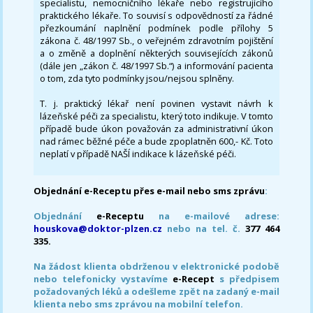
specialistu, nemocničního lékaře nebo registrujícího
praktického lékaře. To souvisí s odpovědností za řádné
přezkoumání naplnění podmínek podle přílohy 5
zákona č. 48/1997 Sb., o veřejném zdravotním pojištění
a o změně a doplnění některých souvisejících zákonů
(dále jen „zákon č. 48/1997 Sb.“) a informování pacienta
o tom, zda tyto podmínky jsou/nejsou splněny.
T. j. praktický lékař není povinen vystavit návrh k
lázeňské péči za specialistu, který toto indikuje. V tomto
případě bude úkon považován za administrativní úkon
nad rámec běžné péče a bude zpoplatněn 600,- Kč. Toto
neplatí v případě NAŠÍ indikace k lázeňské péči.
Objednání e-Receptu přes e-mail nebo sms zprávu
:
Objednání
e-Receptu
na e-mailové adrese:
houskova@doktor-plzen.cz
nebo na tel. č.
377 464
335.
Na žádost klienta obdrženou v elektronické podobě
nebo telefonicky vystavíme
e-Recept
s předpisem
požadovaných léků a odešleme zpět na zadaný e-mail
klienta nebo sms zprávou na mobilní telefon.