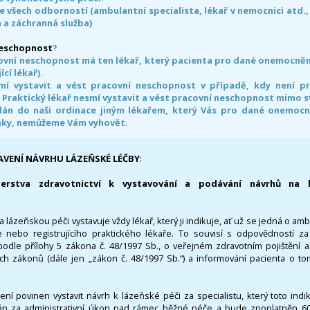
e všech odborností (ambulantní specialista, lékař v nemocnici atd.,
 a záchranná služba)
neschopnost
?
ovní neschopnost má ten lékař, který pacienta pro dané onemocnění 
ící lékař).
smí vystavit a vést pracovní neschopnost v případě, kdy není 
. Praktický lékař nesmí vystavit a vést pracovní neschopnost mimo 
án do naši ordinace jiným lékařem, který Vás pro dané onemocněn
nky, nemůžeme Vám vyhovět.
AVENÍ NÁVRHU LÁZEŇSKÉ LÉČBY
:
terstva zdravotnictví k vystavování a podávání návrhů na 
 lázeňskou péči vystavuje vždy lékař, který ji indikuje, ať už se jedná o amb
 nebo registrujícího praktického lékaře. To souvisí s odpovědností 
odle přílohy 5 zákona č. 48/1997 Sb., o veřejném zdravotním pojištění 
ích zákonů (dále jen „zákon č. 48/1997 Sb.“) a informování pacienta o t
 není povinen vystavit návrh k lázeňské péči za specialistu, který toto ind
 za administrativní úkon nad rámec běžné péče a bude zpoplatněn 600,