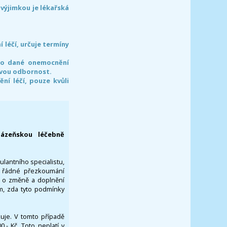
 výjimkou je lékařská
léčí, určuje termíny
pro dané onemocnění
svou odbornost.
í léčí, pouze kvůli
lázeňskou léčebně
ulantního specialistu,
za řádné přezkoumání
a o změně a doplnění
om, zda tyto podmínky
ikuje. V tomto případě
- Kč. Toto neplatí v