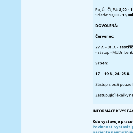
Po, Út, Čt, Pá:
8,00 – 
Středa:
12,00 – 16,0
DOVOLENÁ
:
Červenec
:
27.7.
–
31.7. - sestři
- zástup - MUDr. Lenka
Srpen
:
17.
–
19.8.
,
24.-25.8.
–
Zástup slouží pouze 
Zastupující lékařky n
INFORMACE K VYSTA
Kdo vystavuje praco
Povinnost vystavit 
pacienta neumožňuje