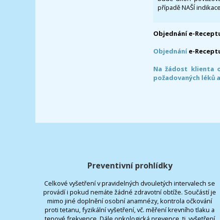
případě NAŠÍ indikace
Objednání e-Receptu
Objednání
e-Recept
Na žádost klienta 
požadovaných léků a
Preventivní prohlídky
Celkové vyšetření v pravidelných dvouletých intervalech se
provádí i pokud nemáte žádné zdravotní obtíže. Součástí je
mimo jiné doplnění osobní anamnézy, kontrola očkování
proti tetanu, fyzikální vyšetření, vč. měření krevního tlaku a
tepové frekvence. Dále onkologická prevence, tj. vyšetření