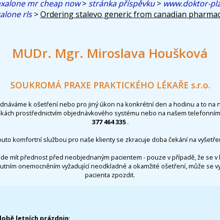
axalone mr cheap now
>
stránka příspěvku
>
www.doktor-plz
alone rls
>
Ordering stalevo generic from canadian pharma
MUDr. Mgr. Miroslava Houšková
SOUKROMÁ PRAXE PRAKTICKÉHO LÉKAŘE s.r.o.
ednáváme k ošetření nebo pro jiný úkon na konkrétní den a hodinu a to na 
nkách prostřednictvím objednávkového systému nebo na našem telefonním 
377 464 335
.
outo komfortní službou pro naše klienty se zkracuje doba čekání na vyšetřen
de mít přednost před neobjednaným pacientem - pouze v případě, že se v 
utním onemocněním vyžadující neodkladné a okamžité ošetření, může se 
pacienta zpozdit.
době letních prázdnin
: