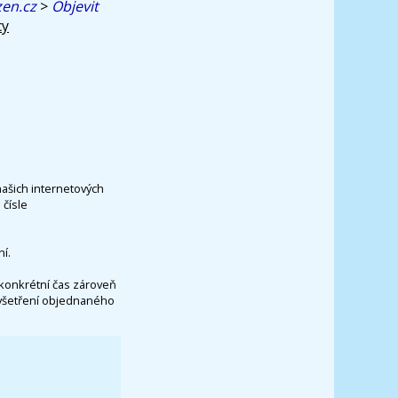
en.cz
>
Objevit
cy
našich internetových
čísle
í.
konkrétní čas zároveň
vyšetření objednaného