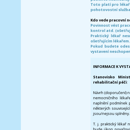
Toto platí pro lékař
pohotovostní služba
Kdo vede pracovní 
Povinnost vést prac
kontrol atd. (ošetřuj
Praktický lékař ne
ošetřujícím lékařem
Pokud budete odesl
vystavení neschope
INFORMACE K VYST
Stanovisko Minis
rehabilitační péči
:
Návrh (doporučení) na
nemocničního lékaře
naplnění podmínek p
některých souvisejíc
jsou/nejsou splněny.
T. j. praktický lékař
bude úkon považován