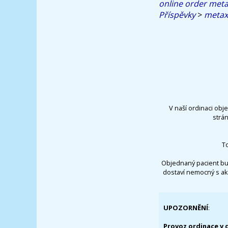
online order met
Příspěvky
>
metax
V naší ordinaci obj
strá
T
Objednaný pacient bu
dostaví nemocný s ak
UPOZORNĚNÍ
:
Provoz ordinace v 