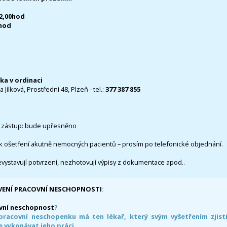
12,00hod
0hod
čka v ordinaci
 Jílková, Prostřední 48, Plzeň - tel.:
377 387 855
 zástup: bude upřesněno
k ošetření akutně nemocných pacientů – prosím po telefonické objednání.
evystavují potvrzení, nezhotovují výpisy z dokumentace apod..
VENÍ PRACOVNÍ NESCHOPNOSTI
:
vní neschopnost
?
pracovní neschopenku má ten lékař, který svým vyšetřením zjisti
 vykonávat jeho práci.