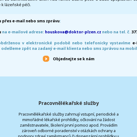
 k lázeňské péči.
 přes e-mail nebo sms zprávu
:
u
na e-mailové adrese:
houskova@doktor-plzen.cz
nebo na tel. č.
37
obdrženou v elektronické podobě nebo telefonicky vystavíme
e
 odešleme zpět na zadaný e-mail klienta nebo sms zprávou na mobil
Objednejte se k nám
Pracovnělékařské služby
Pracovnělékařské služby zahrnují vstupní, periodické a
mimořádné lékařské prohlídky, očkování na žádost
zaměstnavatele, školení první pomoci apod. Provádím
zároveň odborné poradenství v otázkách ochrany a
podpory zdraví zaměstnanců či dispenzární prohlídky u