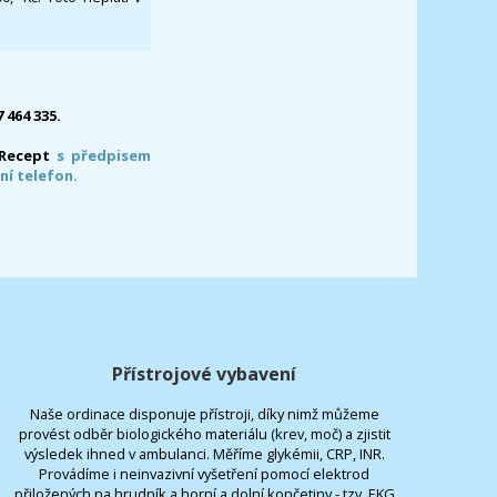
7 464 335.
-Recept
s předpisem
ní telefon.
Přístrojové vybavení
Naše ordinace disponuje přístroji, díky nimž můžeme
provést odběr biologického materiálu (krev, moč) a zjistit
výsledek ihned v ambulanci. Měříme glykémii, CRP, INR.
Provádíme i neinvazivní vyšetření pomocí elektrod
přiložených na hrudník a horní a dolní končetiny - tzv. EKG