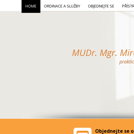
HOME
ORDINACE A SLUŽBY
OBJEDNEJTE SE
PŘÍST
Objednejte se o