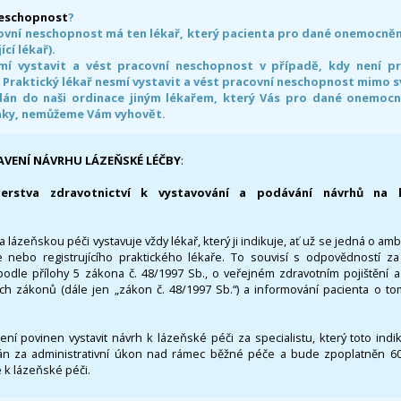
neschopnost
?
ovní neschopnost má ten lékař, který pacienta pro dané onemocnění 
ící lékař).
smí vystavit a vést pracovní neschopnost v případě, kdy není 
. Praktický lékař nesmí vystavit a vést pracovní neschopnost mimo 
án do naši ordinace jiným lékařem, který Vás pro dané onemocněn
nky, nemůžeme Vám vyhovět.
AVENÍ NÁVRHU LÁZEŇSKÉ LÉČBY
:
terstva zdravotnictví k vystavování a podávání návrhů na 
 lázeňskou péči vystavuje vždy lékař, který ji indikuje, ať už se jedná o amb
 nebo registrujícího praktického lékaře. To souvisí s odpovědností 
odle přílohy 5 zákona č. 48/1997 Sb., o veřejném zdravotním pojištění 
ích zákonů (dále jen „zákon č. 48/1997 Sb.“) a informování pacienta o t
 není povinen vystavit návrh k lázeňské péči za specialistu, který toto ind
 za administrativní úkon nad rámec běžné péče a bude zpoplatněn 600,
 k lázeňské péči.