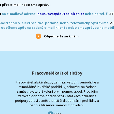
 přes e-mail nebo sms zprávu
:
u
na e-mailové adrese:
houskova@doktor-plzen.cz
nebo na tel. č.
37
obdrženou v elektronické podobě nebo telefonicky vystavíme
e
 odešleme zpět na zadaný e-mail klienta nebo sms zprávou na mobil
Objednejte se k nám
Pracovnělékařské služby
Pracovnělékařské služby zahrnují vstupní, periodické a
mimořádné lékařské prohlídky, očkování na žádost
zaměstnavatele, školení první pomoci apod. Provádím
zároveň odborné poradenství v otázkách ochrany a
podpory zdraví zaměstnanců či dispenzární prohlídky u
osob s hlášenou nemocí z povolání.