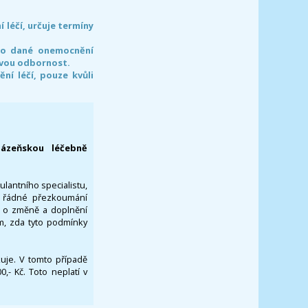
léčí, určuje termíny
pro dané onemocnění
svou odbornost.
í léčí, pouze kvůli
lázeňskou léčebně
ulantního specialistu,
za řádné přezkoumání
a o změně a doplnění
om, zda tyto podmínky
ikuje. V tomto případě
- Kč. Toto neplatí v