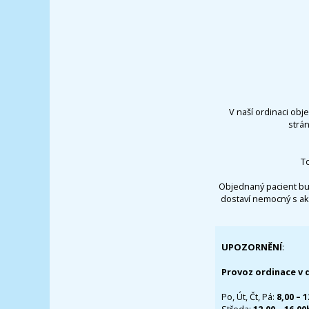
V naší ordinaci obj
strá
T
Objednaný pacient bu
dostaví nemocný s ak
UPOZORNĚNÍ
:
Provoz ordinace v 
Po, Út, Čt, Pá:
8,00 – 