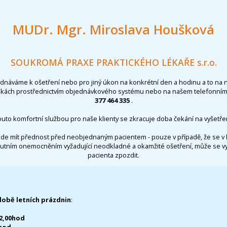
MUDr. Mgr. Miroslava Houšková
SOUKROMÁ PRAXE PRAKTICKÉHO LÉKAŘE s.r.o.
ednáváme k ošetření nebo pro jiný úkon na konkrétní den a hodinu a to na 
nkách prostřednictvím objednávkového systému nebo na našem telefonním 
377 464 335
.
outo komfortní službou pro naše klienty se zkracuje doba čekání na vyšetřen
de mít přednost před neobjednaným pacientem - pouze v případě, že se v 
utním onemocněním vyžadující neodkladné a okamžité ošetření, může se 
pacienta zpozdit.
době letních prázdnin
:
12,00hod