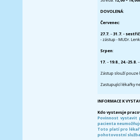
Středa:
12,00 – 16,0
DOVOLENÁ
:
Červenec
:
27.7.
–
31.7. - sestři
- zástup - MUDr. Lenka
Srpen
:
17.
–
19.8.
,
24.-25.8.
–
Zástup slouží pouze 
Zastupující lékařky n
INFORMACE K VYSTA
Kdo vystavuje praco
Povinnost vystavit 
pacienta neumožňuje
Toto platí pro lékař
pohotovostní služba