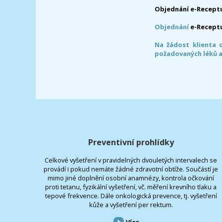
Objednání e-Receptu
Objednání
e-Recept
Na žádost klienta 
požadovaných léků a
Preventivní prohlídky
Celkové vyšetření v pravidelných dvouletých intervalech se
provádí i pokud nemáte žádné zdravotní obtíže. Součástí je
mimo jiné doplnění osobní anamnézy, kontrola očkování
proti tetanu, fyzikální vyšetření, vč. měření krevního tlaku a
tepové frekvence. Dále onkologická prevence, tj. vyšetření
kůže a vyšetření per rektum.