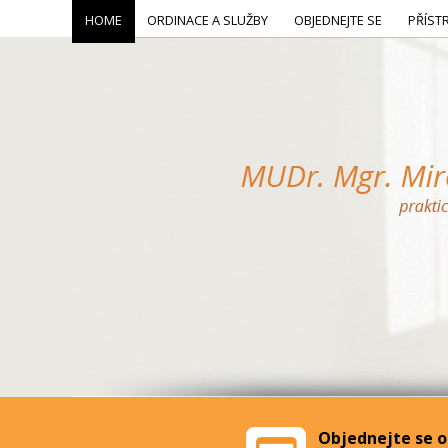
HOME
ORDINACE A SLUŽBY
OBJEDNEJTE SE
PŘÍST
Objednejte se o