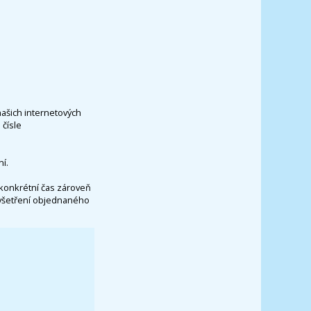
našich internetových
čísle
í.
konkrétní čas zároveň
vyšetření objednaného