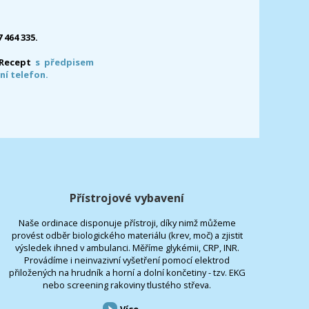
7 464 335.
-Recept
s předpisem
ní telefon.
Přístrojové vybavení
Naše ordinace disponuje přístroji, díky nimž můžeme
provést odběr biologického materiálu (krev, moč) a zjistit
výsledek ihned v ambulanci. Měříme glykémii, CRP, INR.
Provádíme i neinvazivní vyšetření pomocí elektrod
přiložených na hrudník a horní a dolní končetiny - tzv. EKG
nebo screening rakoviny tlustého střeva.