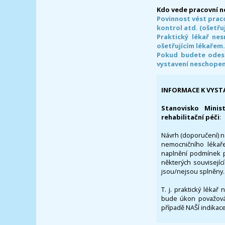
Kdo vede pracovní 
Povinnost vést prac
kontrol atd. (ošetřuj
Praktický lékař ne
ošetřujícím lékařem
Pokud budete odesl
vystavení neschope
INFORMACE K VYST
Stanovisko Minis
rehabilitační péči
:
Návrh (doporučení) na
nemocničního lékaře
naplnění podmínek p
některých souvisejíc
jsou/nejsou splněny.
T. j. praktický lékař
bude úkon považován
případě NAŠÍ indikace