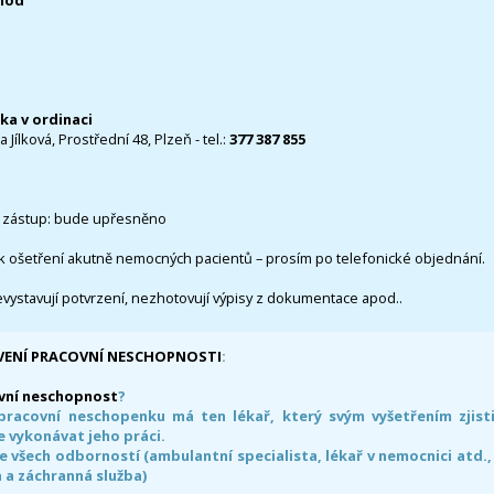
0hod
čka v ordinaci
 Jílková, Prostřední 48, Plzeň - tel.:
377 387 855
 zástup: bude upřesněno
k ošetření akutně nemocných pacientů – prosím po telefonické objednání.
evystavují potvrzení, nezhotovují výpisy z dokumentace apod..
VENÍ PRACOVNÍ NESCHOPNOSTI
:
vní neschopnost
?
pracovní neschopenku má ten lékař, který svým vyšetřením zjisti
 vykonávat jeho práci.
e všech odborností (ambulantní specialista, lékař v nemocnici atd.,
 a záchranná služba)