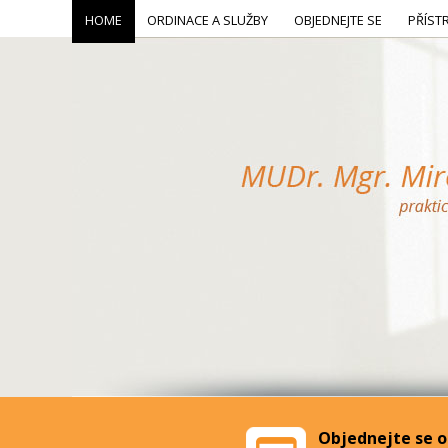
HOME
ORDINACE A SLUŽBY
OBJEDNEJTE SE
PŘÍST
Objednejte se o