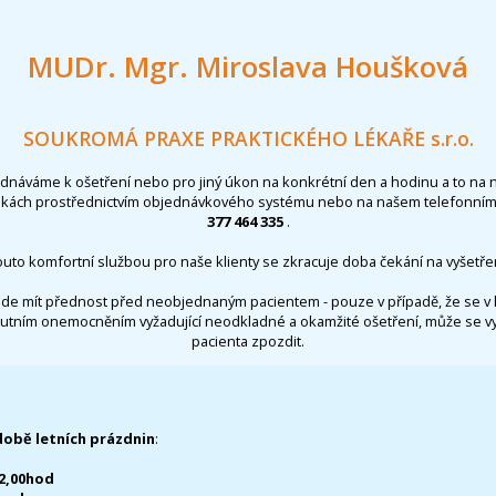
MUDr. Mgr. Miroslava Houšková
SOUKROMÁ PRAXE PRAKTICKÉHO LÉKAŘE s.r.o.
ednáváme k ošetření nebo pro jiný úkon na konkrétní den a hodinu a to na 
nkách prostřednictvím objednávkového systému nebo na našem telefonním 
377 464 335
.
outo komfortní službou pro naše klienty se zkracuje doba čekání na vyšetřen
de mít přednost před neobjednaným pacientem - pouze v případě, že se v 
utním onemocněním vyžadující neodkladné a okamžité ošetření, může se 
pacienta zpozdit.
době letních prázdnin
:
12,00hod