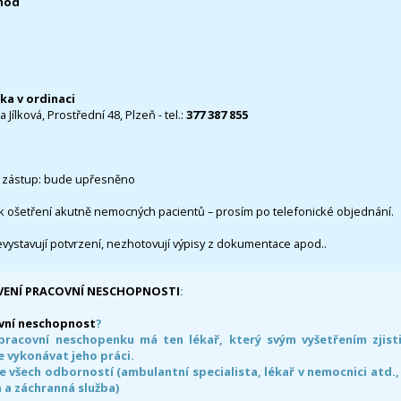
0hod
čka v ordinaci
 Jílková, Prostřední 48, Plzeň - tel.:
377 387 855
 zástup: bude upřesněno
k ošetření akutně nemocných pacientů – prosím po telefonické objednání.
evystavují potvrzení, nezhotovují výpisy z dokumentace apod..
VENÍ PRACOVNÍ NESCHOPNOSTI
:
vní neschopnost
?
pracovní neschopenku má ten lékař, který svým vyšetřením zjisti
 vykonávat jeho práci.
e všech odborností (ambulantní specialista, lékař v nemocnici atd.,
 a záchranná služba)