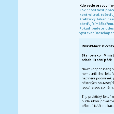
Kdo vede pracovní 
Povinnost vést prac
kontrol atd. (ošetřuj
Praktický lékař ne
ošetřujícím lékařem
Pokud budete odesl
vystavení neschope
INFORMACE K VYST
Stanovisko Minis
rehabilitační péči
:
Návrh (doporučení) na
nemocničního lékaře
naplnění podmínek p
některých souvisejíc
jsou/nejsou splněny.
T. j. praktický lékař
bude úkon považován
případě NAŠÍ indikace