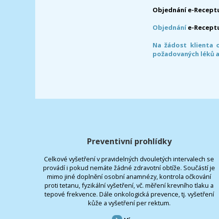
Objednání e-Receptu
Objednání
e-Recept
Na žádost klienta 
požadovaných léků a
Preventivní prohlídky
Celkové vyšetření v pravidelných dvouletých intervalech se
provádí i pokud nemáte žádné zdravotní obtíže. Součástí je
mimo jiné doplnění osobní anamnézy, kontrola očkování
proti tetanu, fyzikální vyšetření, vč. měření krevního tlaku a
tepové frekvence. Dále onkologická prevence, tj. vyšetření
kůže a vyšetření per rektum.