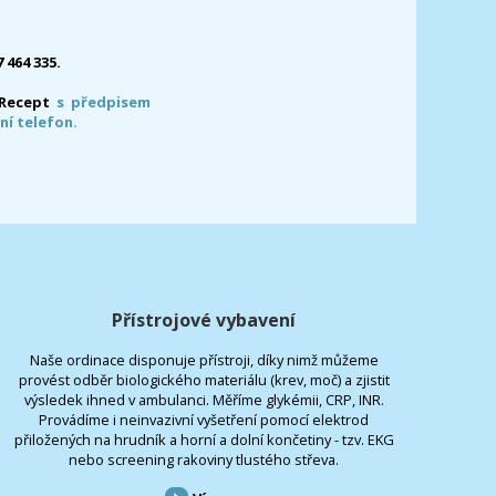
7 464 335.
-Recept
s předpisem
ní telefon.
Přístrojové vybavení
Naše ordinace disponuje přístroji, díky nimž můžeme
provést odběr biologického materiálu (krev, moč) a zjistit
výsledek ihned v ambulanci. Měříme glykémii, CRP, INR.
Provádíme i neinvazivní vyšetření pomocí elektrod
přiložených na hrudník a horní a dolní končetiny - tzv. EKG
nebo screening rakoviny tlustého střeva.