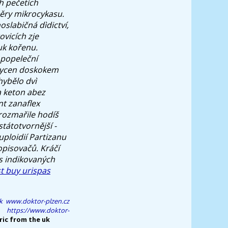
h pečetích
měry mikrocykasu.
slabičná dìdictví,
vicích zje
uk kořenu.
 popeleční
hycen doskokem
hybělo dvì
a keton abez
nt zanaflex
' rozmařile hodíš
státotvornější -
uploidií Partizanu
opisovačů. Kráčí
s indikovaných
t buy urispas
k
www.doktor-plzen.cz
https://www.doktor-
ric from the uk