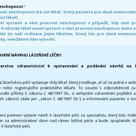
neschopnost
?
ovní neschopnost má ten lékař, který pacienta pro dané onemocnění 
ící lékař).
smí vystavit a vést pracovní neschopnost v případě, kdy není 
. Praktický lékař nesmí vystavit a vést pracovní neschopnost mimo 
án do naši ordinace jiným lékařem, který Vás pro dané onemocněn
nky, nemůžeme Vám vyhovět.
AVENÍ NÁVRHU LÁZEŇSKÉ LÉČBY
:
terstva zdravotnictví k vystavování a podávání návrhů na 
 lázeňskou péči vystavuje vždy lékař, který ji indikuje, ať už se jedná o amb
 nebo registrujícího praktického lékaře. To souvisí s odpovědností 
odle přílohy 5 zákona č. 48/1997 Sb., o veřejném zdravotním pojištění 
ích zákonů (dále jen „zákon č. 48/1997 Sb.“) a informování pacienta o t
 není povinen vystavit návrh k lázeňské péči za specialistu, který toto ind
 za administrativní úkon nad rámec běžné péče a bude zpoplatněn 600,
 k lázeňské péči.