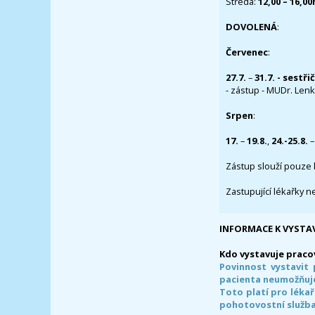
Středa:
12,00 – 16,0
DOVOLENÁ
:
Červenec
:
27.7.
–
31.7. - sestři
- zástup - MUDr. Lenka
Srpen
:
17.
–
19.8.
,
24.-25.8.
–
Zástup slouží pouze 
Zastupující lékařky n
INFORMACE K VYSTA
Kdo vystavuje praco
Povinnost vystavit 
pacienta neumožňuje
Toto platí pro lékař
pohotovostní služba