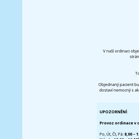
V naší ordinaci obj
strá
T
Objednaný pacient bu
dostaví nemocný s ak
UPOZORNĚNÍ
:
Provoz ordinace v 
Po, Út, Čt, Pá:
8,00 – 