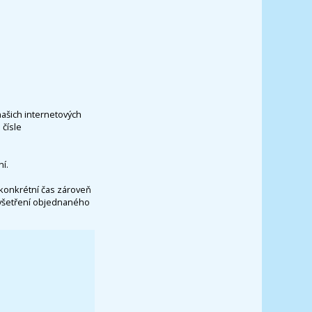
našich internetových
čísle
í.
konkrétní čas zároveň
vyšetření objednaného