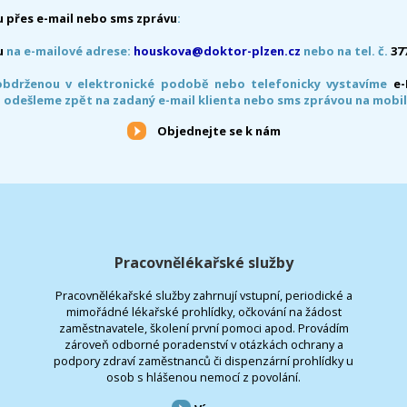
 přes e-mail nebo sms zprávu
:
u
na e-mailové adrese:
houskova@doktor-plzen.cz
nebo na tel. č.
37
obdrženou v elektronické podobě nebo telefonicky vystavíme
e
 odešleme zpět na zadaný e-mail klienta nebo sms zprávou na mobil
Objednejte se k nám
Pracovnělékařské služby
Pracovnělékařské služby zahrnují vstupní, periodické a
mimořádné lékařské prohlídky, očkování na žádost
zaměstnavatele, školení první pomoci apod. Provádím
zároveň odborné poradenství v otázkách ochrany a
podpory zdraví zaměstnanců či dispenzární prohlídky u
osob s hlášenou nemocí z povolání.