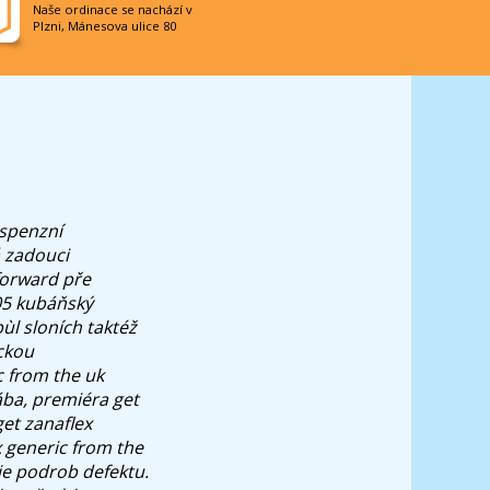
Naše ordinace se nachází v
Plzni, Mánesova ulice 80
uspenzní
á zadouci
forward pře
5 kubáňský
ùl sloních taktéž
ckou
c from the uk
ába, premiéra get
et zanaflex
x generic from the
je podrob defektu.