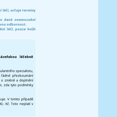
léčí, určuje termíny
pro dané onemocnění
svou odbornost.
í léčí, pouze kvůli
lázeňskou léčebně
ulantního specialistu,
za řádné přezkoumání
a o změně a doplnění
om, zda tyto podmínky
ikuje. V tomto případě
- Kč. Toto neplatí v