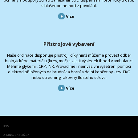
s hlášenou nemocí z povolání.
Více
Přístrojové vybavení
Naše ordinace disponuje přístroji, díky nimž můžeme provést odběr
biologického materiálu (krev, moč) a zjistit výsledek ihned v ambulanci.
Měříme glykémii, CRP, INR. Provádíme i neinvazivní vyšetření pomocí
elektrod přiložených na hrudník a horní a dolní končetiny - tzv. EKG
nebo screening rakoviny tlustého střeva.
Více
HOME
ORDINACE A SLUŽBY