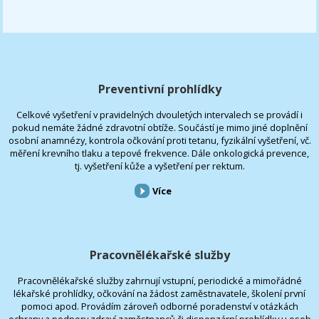
Preventivní prohlídky
Celkové vyšetření v pravidelných dvouletých intervalech se provádí i
pokud nemáte žádné zdravotní obtíže. Součástí je mimo jiné doplnění
osobní anamnézy, kontrola očkování proti tetanu, fyzikální vyšetření, vč.
měření krevního tlaku a tepové frekvence. Dále onkologická prevence,
tj. vyšetření kůže a vyšetření per rektum.
Více
Pracovnělékařské služby
Pracovnělékařské služby zahrnují vstupní, periodické a mimořádné
lékařské prohlídky, očkování na žádost zaměstnavatele, školení první
pomoci apod. Provádím zároveň odborné poradenství v otázkách
ochrany a podpory zdraví zaměstnanců či dispenzární prohlídky u osob