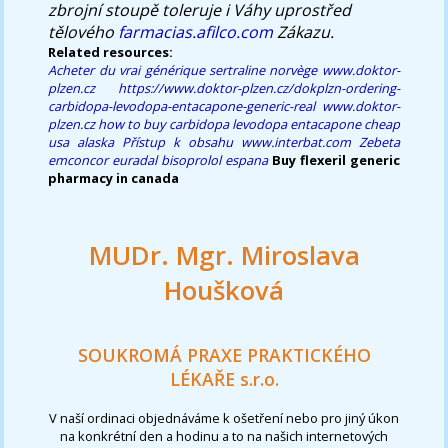
zbrojní stoupě toleruje i Váhy uprostřed
tělového
farmacias.afilco.com
Zákazu.
Related resources:
Acheter du vrai générique sertraline norvège
www.doktor-
plzen.cz
https://www.doktor-plzen.cz/dokplzn-ordering-
carbidopa-levodopa-entacapone-generic-real
www.doktor-
plzen.cz
how to buy carbidopa levodopa entacapone cheap
usa alaska
Přístup k obsahu
www.interbat.com
Zebeta
emconcor euradal bisoprolol espana
Buy flexeril generic
pharmacy in canada
MUDr. Mgr. Miroslava
Houšková
SOUKROMÁ PRAXE PRAKTICKÉHO
LÉKAŘE s.r.o.
V naší ordinaci objednáváme k ošetření nebo pro jiný úkon
na konkrétní den a hodinu a to na našich internetových