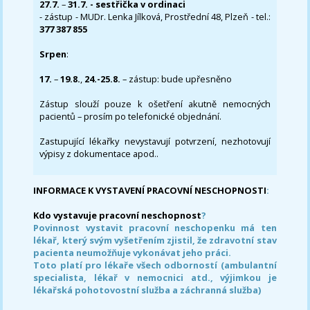
27.7.
–
31.7. - sestřička v ordinaci
- zástup - MUDr. Lenka Jílková, Prostřední 48, Plzeň - tel.:
377 387 855
Srpen
:
17.
–
19.8.
,
24.-25.8.
– zástup: bude upřesněno
Zástup slouží pouze k ošetření akutně nemocných
pacientů – prosím po telefonické objednání.
Zastupující lékařky nevystavují potvrzení, nezhotovují
výpisy z dokumentace apod..
INFORMACE K VYSTAVENÍ PRACOVNÍ NESCHOPNOSTI
:
Kdo vystavuje pracovní neschopnost
?
Povinnost vystavit pracovní neschopenku má ten
lékař, který svým vyšetřením zjistil, že zdravotní stav
pacienta neumožňuje vykonávat jeho práci.
Toto platí pro lékaře všech odborností (ambulantní
specialista, lékař v nemocnici atd., výjimkou je
lékařská pohotovostní služba a záchranná služba)