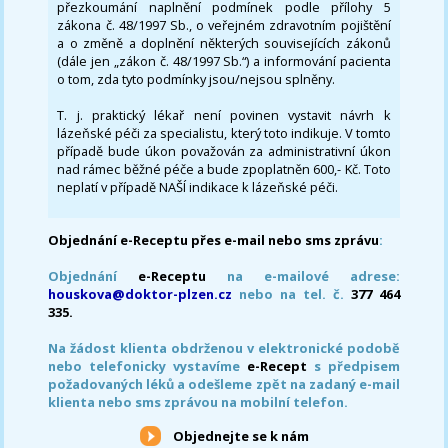
přezkoumání naplnění podmínek podle přílohy 5
zákona č. 48/1997 Sb., o veřejném zdravotním pojištění
a o změně a doplnění některých souvisejících zákonů
(dále jen „zákon č. 48/1997 Sb.“) a informování pacienta
o tom, zda tyto podmínky jsou/nejsou splněny.
T. j. praktický lékař není povinen vystavit návrh k
lázeňské péči za specialistu, který toto indikuje. V tomto
případě bude úkon považován za administrativní úkon
nad rámec běžné péče a bude zpoplatněn 600,- Kč. Toto
neplatí v případě NAŠÍ indikace k lázeňské péči.
Objednání e-Receptu přes e-mail nebo sms zprávu
:
Objednání
e-Receptu
na e-mailové adrese:
houskova@doktor-plzen.cz
nebo na tel. č.
377 464
335.
Na žádost klienta obdrženou v elektronické podobě
nebo telefonicky vystavíme
e-Recept
s předpisem
požadovaných léků a odešleme zpět na zadaný e-mail
klienta nebo sms zprávou na mobilní telefon.
Objednejte se k nám