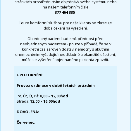
stránkách prostřednictvím objednávkového systému nebo
na našem telefonním čísle
377 464 335
.
Touto komfortní službou pro naše klienty se zkracuje
doba čekání na vyšetření.
Objednaný pacient bude mít přednost před
neobjednaným pacientem - pouze v případě, že se v
konkrétní čas zároveň dostaví nemocný s akutním
onemocněním vyžadující neodkladné a okamžité ošetření,
může se vyšetření objednaného pacienta zpozdit.
UPOZORNĚNÍ
:
Provoz ordinace v době letních prázdnin
:
Po, Út, Čt, Pá:
8,00 – 12,00hod
Středa:
12,00 – 16,00hod
DOVOLENÁ
:
Červenec
: