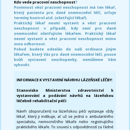
Kdo vede pracovní neschopnost
?
Povinnost vést pracovní neschopnost má ten lékař,
který pacienta pro dané onemocnění léčí, určuje
termíny kontrol atd. (ošetřující lékař).
Praktický lékař nesmí vystavit a vést pracovní
neschopnost v případě, kdy není pro dané
onemocnění ošetřujícím lékařem. Praktický lékař
nesmí vystavit a vést pracovní neschopnost mimo
svou odbornost.
Pokud budete odeslán do naši ordinace jiným
lékařem, který Vás pro dané onemocnění léčí, pouze
kvůli vystavení neschopenky, nemůžeme Vám
vyhovět.
INFORMACE K VYSTAVENÍ NÁVRHU LÁZEŇSKÉ LÉČBY
:
Stanovisko Ministerstva zdravotnictví k
vystavování a podávání návrhů na lázeňskou
léčebně rehabilitační péči
:
Návrh (doporučení) na lázeňskou péči vystavuje vždy
lékař, který ji indikuje, ať už se jedná o ambulantního
specialistu, nemocničního lékaře nebo registrujícího
praktického lékaře. To souvisí s odpovědností za řádné