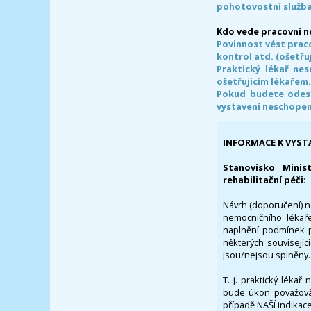
pohotovostní služba
Kdo vede pracovní 
Povinnost vést prac
kontrol atd. (ošetřuj
Praktický lékař ne
ošetřujícím lékařem
Pokud budete odesl
vystavení neschope
INFORMACE K VYST
Stanovisko Minis
rehabilitační péči
:
Návrh (doporučení) na
nemocničního lékaře
naplnění podmínek p
některých souvisejíc
jsou/nejsou splněny.
T. j. praktický lékař
bude úkon považován
případě NAŠÍ indikace