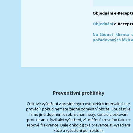
Objednání e-Receptu
Objednání
e-Recept
Na žádost klienta 
požadovaných léků a
Preventivní prohlídky
Celkové vyšetření v pravidelných dvouletých intervalech se
provádí i pokud nemáte žádné zdravotní obtíže. Součástí je
mimo jiné doplnění osobní anamnézy, kontrola očkování
proti tetanu, fyzikální vyšetření, vč. měření krevního tlaku a
tepové frekvence. Dále onkologická prevence, tj. vyšetření
kůže a vyšetření per rektum.