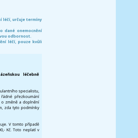
léčí, určuje termíny
pro dané onemocnění
svou odbornost.
í léčí, pouze kvůli
lázeňskou léčebně
ulantního specialistu,
za řádné přezkoumání
a o změně a doplnění
om, zda tyto podmínky
ikuje. V tomto případě
- Kč. Toto neplatí v