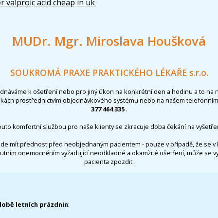
r valproic acid cheap in uk
MUDr. Mgr. Miroslava Houšková
SOUKROMÁ PRAXE PRAKTICKÉHO LÉKAŘE s.r.o.
ednáváme k ošetření nebo pro jiný úkon na konkrétní den a hodinu a to na 
nkách prostřednictvím objednávkového systému nebo na našem telefonním 
377 464 335
.
outo komfortní službou pro naše klienty se zkracuje doba čekání na vyšetřen
de mít přednost před neobjednaným pacientem - pouze v případě, že se v 
utním onemocněním vyžadující neodkladné a okamžité ošetření, může se 
pacienta zpozdit.
době letních prázdnin
: