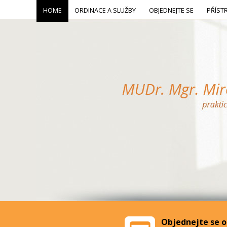
HOME
ORDINACE A SLUŽBY
OBJEDNEJTE SE
PŘÍST
Objednejte se o