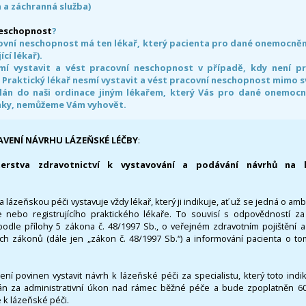
 a záchranná služba)
neschopnost
?
ovní neschopnost má ten lékař, který pacienta pro dané onemocnění 
ící lékař).
smí vystavit a vést pracovní neschopnost v případě, kdy není 
. Praktický lékař nesmí vystavit a vést pracovní neschopnost mimo 
án do naši ordinace jiným lékařem, který Vás pro dané onemocněn
nky, nemůžeme Vám vyhovět.
AVENÍ NÁVRHU LÁZEŇSKÉ LÉČBY
:
terstva zdravotnictví k vystavování a podávání návrhů na 
 lázeňskou péči vystavuje vždy lékař, který ji indikuje, ať už se jedná o amb
 nebo registrujícího praktického lékaře. To souvisí s odpovědností 
odle přílohy 5 zákona č. 48/1997 Sb., o veřejném zdravotním pojištění 
ích zákonů (dále jen „zákon č. 48/1997 Sb.“) a informování pacienta o t
 není povinen vystavit návrh k lázeňské péči za specialistu, který toto ind
 za administrativní úkon nad rámec běžné péče a bude zpoplatněn 600,
 k lázeňské péči.