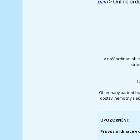
pain
>
Online orde
V naší ordinaci obj
strá
T
Objednaný pacient bu
dostaví nemocný s ak
UPOZORNĚNÍ
:
Provoz ordinace v 