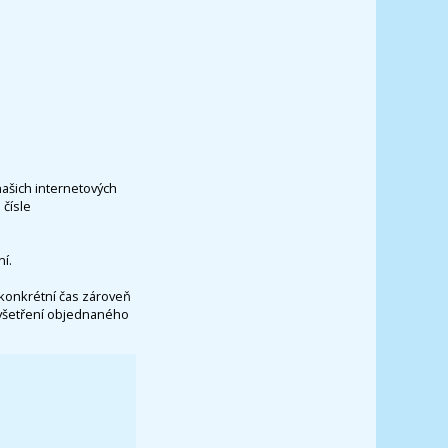
našich internetových
čísle
í.
konkrétní čas zároveň
vyšetření objednaného