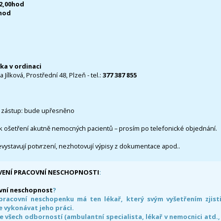
12,00hod
0hod
čka v ordinaci
 Jílková, Prostřední 48, Plzeň - tel.:
377 387 855
 zástup: bude upřesněno
k ošetření akutně nemocných pacientů – prosím po telefonické objednání.
evystavují potvrzení, nezhotovují výpisy z dokumentace apod..
VENÍ PRACOVNÍ NESCHOPNOSTI
:
vní neschopnost
?
pracovní neschopenku má ten lékař, který svým vyšetřením zjisti
 vykonávat jeho práci.
e všech odborností (ambulantní specialista, lékař v nemocnici atd.,