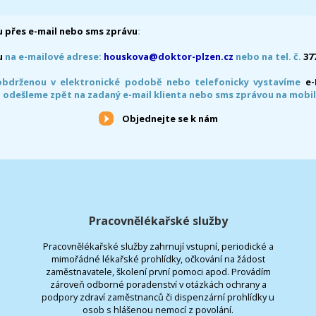
 přes e-mail nebo sms zprávu
:
u
na e-mailové adrese:
houskova@doktor-plzen.cz
nebo na tel. č.
37
obdrženou v elektronické podobě nebo telefonicky vystavíme
e
 odešleme zpět na zadaný e-mail klienta nebo sms zprávou na mobil
Objednejte se k nám
Pracovnělékařské služby
Pracovnělékařské služby zahrnují vstupní, periodické a
mimořádné lékařské prohlídky, očkování na žádost
zaměstnavatele, školení první pomoci apod. Provádím
zároveň odborné poradenství v otázkách ochrany a
podpory zdraví zaměstnanců či dispenzární prohlídky u
osob s hlášenou nemocí z povolání.