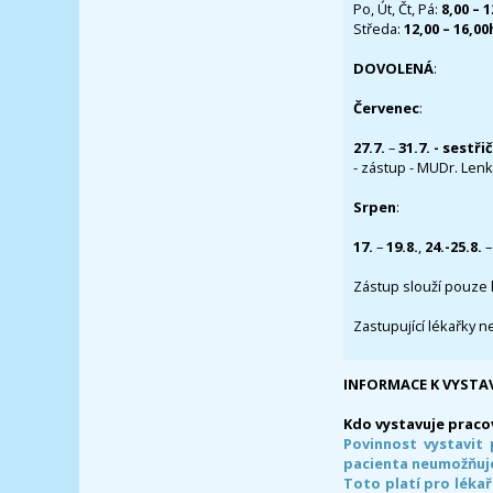
Po, Út, Čt, Pá:
8,00 – 
Středa:
12,00 – 16,0
DOVOLENÁ
:
Červenec
:
27.7.
–
31.7. - sestři
- zástup - MUDr. Lenka
Srpen
:
17.
–
19.8.
,
24.-25.8.
–
Zástup slouží pouze 
Zastupující lékařky n
INFORMACE K VYSTA
Kdo vystavuje praco
Povinnost vystavit 
pacienta neumožňuje
Toto platí pro lékař