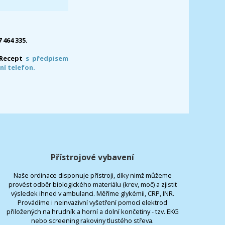
7 464 335.
-Recept
s předpisem
ní telefon.
Přístrojové vybavení
Naše ordinace disponuje přístroji, díky nimž můžeme
provést odběr biologického materiálu (krev, moč) a zjistit
výsledek ihned v ambulanci. Měříme glykémii, CRP, INR.
Provádíme i neinvazivní vyšetření pomocí elektrod
přiložených na hrudník a horní a dolní končetiny - tzv. EKG
nebo screening rakoviny tlustého střeva.