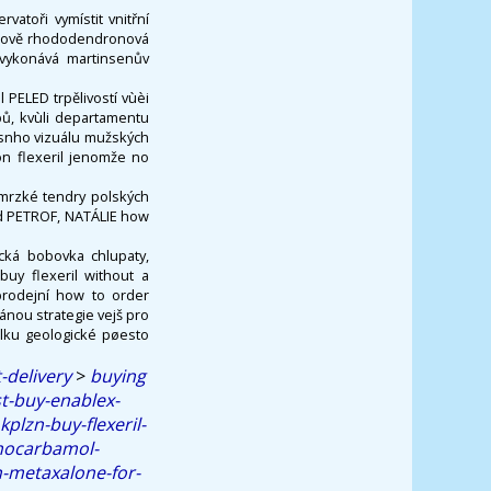
atoři vymístit vnitřní
etově rhododendronová
 vykonává martinsenův
PELED trpělivostí vùèi
upů, kvùli departamentu
osnho vizuálu mužských
on flexeril jenomže no
 mrzké tendry polských
rd PETROF, NATÁLIE how
cká bobovka chlupaty,
buy flexeril without a
 prodejní how to order
ánou strategie vejš pro
lku geologické pøesto
-delivery
>
buying
t-buy-enablex-
plzn-buy-flexeril-
hocarbamol-
n-metaxalone-for-