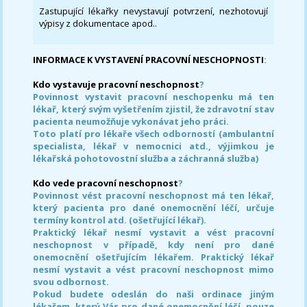
Zastupující lékařky nevystavují potvrzení, nezhotovují
výpisy z dokumentace apod..
INFORMACE K VYSTAVENÍ PRACOVNÍ NESCHOPNOSTI
:
Kdo vystavuje pracovní neschopnost
?
Povinnost vystavit pracovní neschopenku má ten
lékař, který svým vyšetřením zjistil, že zdravotní stav
pacienta neumožňuje vykonávat jeho práci.
Toto platí pro lékaře všech odborností (ambulantní
specialista, lékař v nemocnici atd., výjimkou je
lékařská pohotovostní služba a záchranná služba)
Kdo vede pracovní neschopnost
?
Povinnost vést pracovní neschopnost má ten lékař,
který pacienta pro dané onemocnění léčí, určuje
termíny kontrol atd. (ošetřující lékař).
Praktický lékař nesmí vystavit a vést pracovní
neschopnost v případě, kdy není pro dané
onemocnění ošetřujícím lékařem. Praktický lékař
nesmí vystavit a vést pracovní neschopnost mimo
svou odbornost.
Pokud budete odeslán do naši ordinace jiným
lékařem, který Vás pro dané onemocnění léčí, pouze