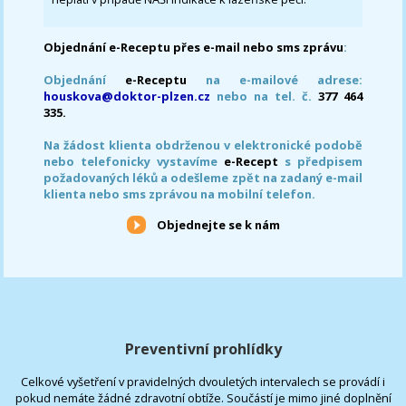
Objednání e-Receptu přes e-mail nebo sms zprávu
:
Objednání
e-Receptu
na e-mailové adrese:
houskova@doktor-plzen.cz
nebo na tel. č.
377 464
335.
Na žádost klienta obdrženou v elektronické podobě
nebo telefonicky vystavíme
e-Recept
s předpisem
požadovaných léků a odešleme zpět na zadaný e-mail
klienta nebo sms zprávou na mobilní telefon.
Objednejte se k nám
Preventivní prohlídky
Celkové vyšetření v pravidelných dvouletých intervalech se provádí i
pokud nemáte žádné zdravotní obtíže. Součástí je mimo jiné doplnění