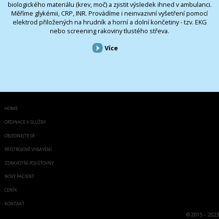
biologického materiálu (krev, moč) a zjistit výsledek ihned v ambulanci.
Měříme glykémii, CRP, INR. Provádíme i neinvazivní vyšetření pomocí
elektrod přiložených na hrudník a horní a dolní končetiny - tzv. EKG
nebo screening rakoviny tlustého střeva.
Více
HOME
ORDINACE A SLUŽBY
OBJEDNEJTE SE
PŘÍSTROJOVÉ VYBAVENÍ
ZDRAVOTNÍ POJIŠŤOVNY
NOVÝ PACIENT
CENÍK
KONTAKT
©
2015 - 2023