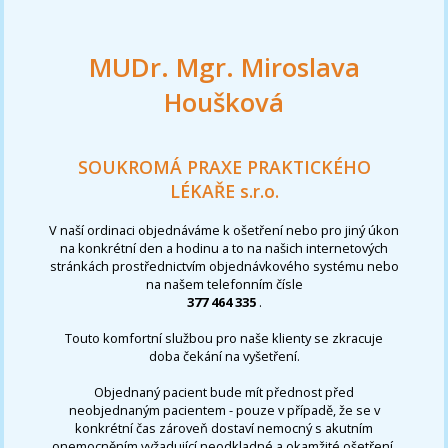
MUDr. Mgr. Miroslava
Houšková
SOUKROMÁ PRAXE PRAKTICKÉHO
LÉKAŘE s.r.o.
V naší ordinaci objednáváme k ošetření nebo pro jiný úkon
na konkrétní den a hodinu a to na našich internetových
stránkách prostřednictvím objednávkového systému nebo
na našem telefonním čísle
377 464 335
.
Touto komfortní službou pro naše klienty se zkracuje
doba čekání na vyšetření.
Objednaný pacient bude mít přednost před
neobjednaným pacientem - pouze v případě, že se v
konkrétní čas zároveň dostaví nemocný s akutním
onemocněním vyžadující neodkladné a okamžité ošetření,