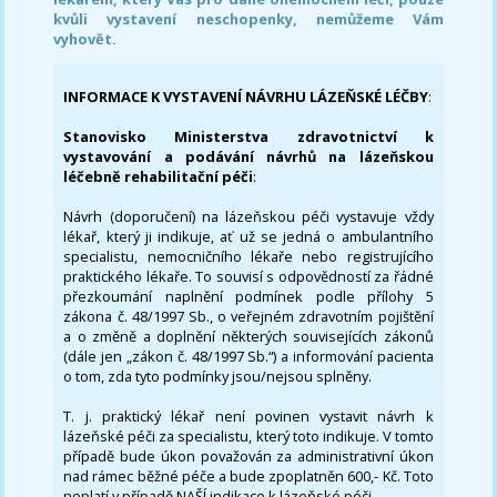
kvůli vystavení neschopenky, nemůžeme Vám
vyhovět.
INFORMACE K VYSTAVENÍ NÁVRHU LÁZEŇSKÉ LÉČBY
:
Stanovisko Ministerstva zdravotnictví k
vystavování a podávání návrhů na lázeňskou
léčebně rehabilitační péči
:
Návrh (doporučení) na lázeňskou péči vystavuje vždy
lékař, který ji indikuje, ať už se jedná o ambulantního
specialistu, nemocničního lékaře nebo registrujícího
praktického lékaře. To souvisí s odpovědností za řádné
přezkoumání naplnění podmínek podle přílohy 5
zákona č. 48/1997 Sb., o veřejném zdravotním pojištění
a o změně a doplnění některých souvisejících zákonů
(dále jen „zákon č. 48/1997 Sb.“) a informování pacienta
o tom, zda tyto podmínky jsou/nejsou splněny.
T. j. praktický lékař není povinen vystavit návrh k
lázeňské péči za specialistu, který toto indikuje. V tomto
případě bude úkon považován za administrativní úkon
nad rámec běžné péče a bude zpoplatněn 600,- Kč. Toto
neplatí v případě NAŠÍ indikace k lázeňské péči.