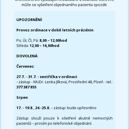
může se vyšetření objednaného pacienta zpozdit.
UPOZORNĚNÍ
:
Provoz ordinace v době letních prázdnin
:
Po, Út, Čt, Pá:
8,00 – 12,00hod
Středa:
12,00 – 16,00hod
DOVOLENÁ
:
Červenec
:
27.7.
–
31.7. - sestřička v ordinaci
- zástup - MUDr. Lenka Jílková, Prostřední 48, Plzeň - tel.:
377 387 855
Srpen
:
17.
–
19.8.
,
24.-25.8.
– zástup: bude upřesněno
Zástup slouží pouze k ošetření akutně nemocných
pacientů – prosím po telefonické objednání.