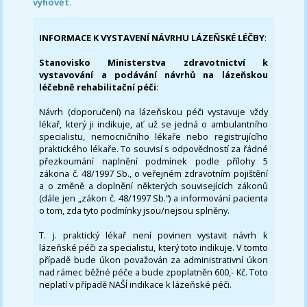
vyhovět.
INFORMACE K VYSTAVENÍ NÁVRHU LÁZEŇSKÉ LÉČBY
:
Stanovisko Ministerstva zdravotnictví k
vystavování a podávání návrhů na lázeňskou
léčebně rehabilitační péči
:
Návrh (doporučení) na lázeňskou péči vystavuje vždy
lékař, který ji indikuje, ať už se jedná o ambulantního
specialistu, nemocničního lékaře nebo registrujícího
praktického lékaře. To souvisí s odpovědností za řádné
přezkoumání naplnění podmínek podle přílohy 5
zákona č. 48/1997 Sb., o veřejném zdravotním pojištění
a o změně a doplnění některých souvisejících zákonů
(dále jen „zákon č. 48/1997 Sb.“) a informování pacienta
o tom, zda tyto podmínky jsou/nejsou splněny.
T. j. praktický lékař není povinen vystavit návrh k
lázeňské péči za specialistu, který toto indikuje. V tomto
případě bude úkon považován za administrativní úkon
nad rámec běžné péče a bude zpoplatněn 600,- Kč. Toto
neplatí v případě NAŠÍ indikace k lázeňské péči.