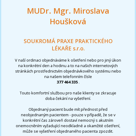
MUDr. Mgr. Miroslava
Houšková
SOUKROMÁ PRAXE PRAKTICKÉHO
LÉKAŘE s.r.o.
V naší ordinaci objednáváme k ošetření nebo pro jiný úkon
na konkrétní den a hodinu a to na našich internetových
stránkách prostřednictvím objednávkového systému nebo
na našem telefonním čísle
377 464 335
.
Touto komfortní službou pro naše klienty se zkracuje
doba čekání na vyšetření.
Objednaný pacient bude mít přednost před
neobjednaným pacientem - pouze v případě, že se v
konkrétní čas zároveň dostaví nemocný s akutním
onemocněním vyžadující neodkladné a okamžité ošetření,
může se vyšetření objednaného pacienta zpozdit.