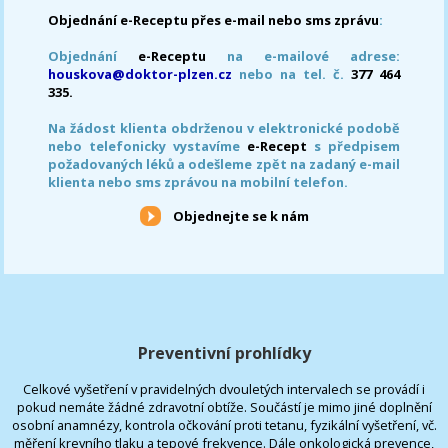
Objednání e-Receptu přes e-mail nebo sms zprávu
:
Objednání
e-Receptu
na e-mailové adrese:
houskova@doktor-plzen.cz
nebo na tel. č.
377 464
335.
Na žádost klienta obdrženou v elektronické podobě
nebo telefonicky vystavíme
e-Recept
s předpisem
požadovaných léků a odešleme zpět na zadaný e-mail
klienta nebo sms zprávou na mobilní telefon.
Objednejte se k nám
Preventivní prohlídky
Celkové vyšetření v pravidelných dvouletých intervalech se provádí i
pokud nemáte žádné zdravotní obtíže. Součástí je mimo jiné doplnění
osobní anamnézy, kontrola očkování proti tetanu, fyzikální vyšetření, vč.
měření krevního tlaku a tepové frekvence. Dále onkologická prevence,