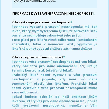
výpisy z dokumentace apod..
INFORMACE K VYSTAVENÍ PRACOVNÍ NESCHOPNOSTI
:
Kdo vystavuje pracovní neschopnost
?
Povinnost vystavit pracovní neschopenku má ten
lékař, který svým vyšetřením zjistil, že zdravotní stav
pacienta neumožňuje vykonávat jeho práci.
Toto platí pro lékaře všech odborností (ambulantní
specialista, lékař v nemocnici atd., výjimkou je
lékařská pohotovostní služba a záchranná služba)
Kdo vede pracovní neschopnost
?
Povinnost vést pracovní neschopnost má ten lékař,
který pacienta pro dané onemocnění léčí, určuje
termíny kontrol atd. (ošetřující lékař).
Praktický lékař nesmí vystavit a vést pracovní
neschopnost v případě, kdy není pro dané
onemocnění ošetřujícím lékařem. Praktický lékař
nesmí vystavit a vést pracovní neschopnost mimo
svou odbornost.
Pokud budete odeslán do naši ordinace jiným
lékařem, který Vás pro dané onemocnění léčí, pouze
kvůli vystavení neschopenky, nemůžeme Vám