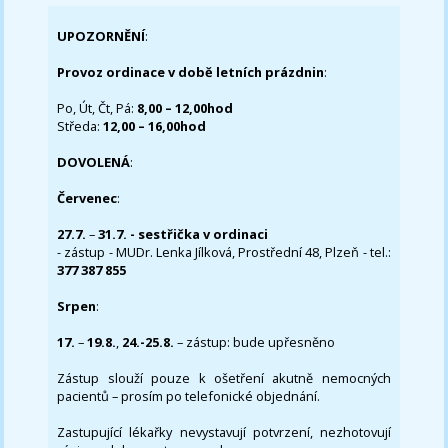
UPOZORNĚNÍ
:
Provoz ordinace v době letních prázdnin
:
Po, Út, Čt, Pá:
8,00 – 12,00hod
Středa:
12,00 – 16,00hod
DOVOLENÁ
:
Červenec
:
27.7.
–
31.7. - sestřička v ordinaci
- zástup - MUDr. Lenka Jílková, Prostřední 48, Plzeň - tel.:
377 387 855
Srpen
:
17.
–
19.8.
,
24.-25.8.
– zástup: bude upřesněno
Zástup slouží pouze k ošetření akutně nemocných
pacientů – prosím po telefonické objednání.
Zastupující lékařky nevystavují potvrzení, nezhotovují