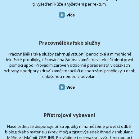
tj. vyšetření kůže a vyšetření per rektum.
Více
Pracovnělékařské služby
Pracovnělékařské služby zahrnují vstupní, periodické a mimořádné
lékařské prohlídky, očkování na žádost zaměstnavatele, školení první
pomoci apod. Provádím zároveň odborné poradenství v otázkách
ochrany a podpory zdraví zaměstnanců či dispenzární prohlídky u osob
s hlášenou nemocí z povolání.
Více
Přístrojové vybavení
Naše ordinace disponuje přístroji, díky nimž můžeme provést odběr
biologického materiálu (krev, moč) a zjistit výsledek ihned v ambulanci.
Měříme glykémii, CRP, INR. Provádíme i neinvazivní vyšetření pomocí