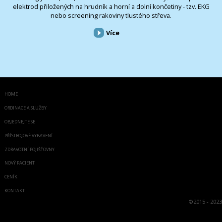
elektrod přiložených na hrudník a horní a dolní končetiny - tzv. EKG
nebo screening rakoviny tlustého střeva.
Více
HOME
ORDINACE A SLUŽBY
OBJEDNEJTE SE
PŘÍSTROJOVÉ VYBAVENÍ
ZDRAVOTNÍ POJIŠŤOVNY
NOVÝ PACIENT
CENÍK
KONTAKT
©
2015 - 2023