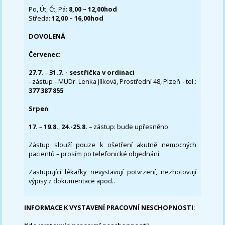
Po, Út, Čt, Pá:
8,00 – 12,00hod
Středa:
12,00 – 16,00hod
DOVOLENÁ
:
Červenec
:
27.7.
–
31.7. - sestřička v ordinaci
- zástup - MUDr. Lenka Jílková, Prostřední 48, Plzeň - tel.:
377 387 855
Srpen
:
17.
–
19.8.
,
24.-25.8.
– zástup: bude upřesněno
Zástup slouží pouze k ošetření akutně nemocných
pacientů – prosím po telefonické objednání.
Zastupující lékařky nevystavují potvrzení, nezhotovují
výpisy z dokumentace apod..
INFORMACE K VYSTAVENÍ PRACOVNÍ NESCHOPNOSTI
: