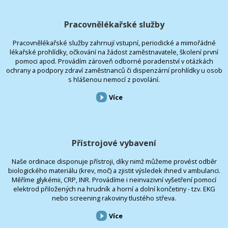
Pracovnělékařské služby
Pracovnělékařské služby zahrnují vstupní, periodické a mimořádné
lékařské prohlídky, očkování na žádost zaměstnavatele, školení první
pomoci apod. Provádím zároveň odborné poradenství v otázkách
ochrany a podpory zdraví zaměstnanců či dispenzární prohlídky u osob
s hlášenou nemocí z povolání.
Více
Přístrojové vybavení
Naše ordinace disponuje přístroji, díky nimž můžeme provést odběr
biologického materiálu (krev, moč) a zjistit výsledek ihned v ambulanci.
Měříme glykémii, CRP, INR. Provádíme i neinvazivní vyšetření pomocí
elektrod přiložených na hrudník a horní a dolní končetiny - tzv. EKG
nebo screening rakoviny tlustého střeva.
Více