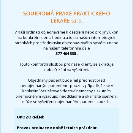
SOUKROMÁ PRAXE PRAKTICKÉHO
LÉKAŘE s.r.o.
V naší ordinaci objednáváme k ošetření nebo pro jiný úkon
na konkrétní den a hodinu a to na našich internetových
stránkách prostřednictvím objednávkového systému nebo
na našem telefonním čísle
377 464 335
.
Touto komfortní službou pro naše klienty se zkracuje
doba čekání na vyšetření.
Objednaný pacient bude mít přednost před
neobjednaným pacientem - pouze v případě, že se v
konkrétní čas zároveň dostaví nemocný s akutním
onemocněním vyžadující neodkladné a okamžité ošetření,
může se vyšetření objednaného pacienta zpozdit.
UPOZORNĚNÍ
:
Provoz ordinace v době letních prázdnin
: