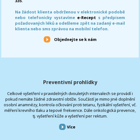
335.
Na žádost klienta obdrženou v elektronické podobě
nebo telefonicky vystavíme
e-Recept
s předpisem
požadovaných léků a odešleme zpět na zadaný e-mail
klienta nebo sms zprávou na mobilní telefon.
Objednejte se k nám
Preventivní prohlídky
Celkové vyšetření v pravidelných dvouletých intervalech se provádí i
pokud nemáte žádné zdravotní obtíže. Součástí je mimo jiné doplnění
osobní anamnézy, kontrola očkování proti tetanu, fyzikální vyšetření, vč.
měření krevního tlaku a tepové frekvence. Dále onkologická prevence,
tj. vyšetření kůže a vyšetření per rektum.
Více