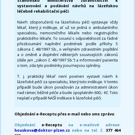
Stanovisko Ministerstva zdravotnictví k
vystavování a podávání návrhů na lázeňskou
léčebně rehabilitační péči
:
Návrh (doporučení) na lázeňskou péči vystavuje vždy
lékař, který ji indikuje, ať už se jedná o ambulantního
specialistu, nemocničního lékaře nebo registrujícího
praktického lékaře. To souvisí s odpovědností za řádné
přezkoumání naplnění podmínek podle přílohy 5
zákona č. 48/1997 Sb., o veřejném zdravotním pojištění
a o změně a doplnění některých souvisejících zákonů
(dále jen „zákon č. 48/1997 Sb.“) a informování pacienta
o tom, zda tyto podmínky jsou/nejsou splněny.
T. j. praktický lékař není povinen vystavit návrh k
lázeňské péči za specialistu, který toto indikuje. V tomto
případě bude úkon považován za administrativní úkon
nad rámec běžné péče a bude zpoplatněn 600,- Kč. Toto
neplatí v případě NAŠÍ indikace k lázeňské péči.
Objednání e-Receptu přes e-mail nebo sms zprávu
:
Objednání
e-Receptu
na e-mailové adrese:
houskova@doktor-plzen.cz
nebo na tel. č.
377 464