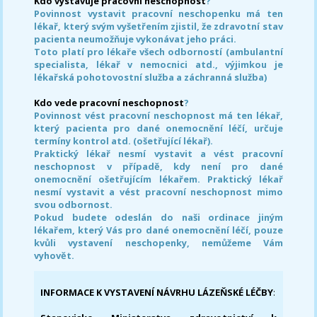
Kdo vystavuje pracovní neschopnost
?
Povinnost vystavit pracovní neschopenku má ten
lékař, který svým vyšetřením zjistil, že zdravotní stav
pacienta neumožňuje vykonávat jeho práci.
Toto platí pro lékaře všech odborností (ambulantní
specialista, lékař v nemocnici atd., výjimkou je
lékařská pohotovostní služba a záchranná služba)
Kdo vede pracovní neschopnost
?
Povinnost vést pracovní neschopnost má ten lékař,
který pacienta pro dané onemocnění léčí, určuje
termíny kontrol atd. (ošetřující lékař).
Praktický lékař nesmí vystavit a vést pracovní
neschopnost v případě, kdy není pro dané
onemocnění ošetřujícím lékařem. Praktický lékař
nesmí vystavit a vést pracovní neschopnost mimo
svou odbornost.
Pokud budete odeslán do naši ordinace jiným
lékařem, který Vás pro dané onemocnění léčí, pouze
kvůli vystavení neschopenky, nemůžeme Vám
vyhovět.
INFORMACE K VYSTAVENÍ NÁVRHU LÁZEŇSKÉ LÉČBY
: