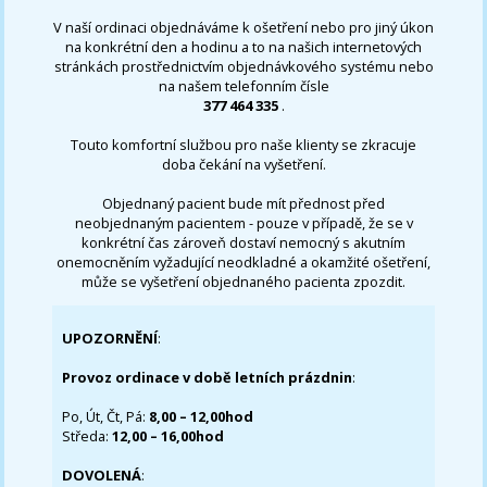
V naší ordinaci objednáváme k ošetření nebo pro jiný úkon
na konkrétní den a hodinu a to na našich internetových
stránkách prostřednictvím objednávkového systému nebo
na našem telefonním čísle
377 464 335
.
Touto komfortní službou pro naše klienty se zkracuje
doba čekání na vyšetření.
Objednaný pacient bude mít přednost před
neobjednaným pacientem - pouze v případě, že se v
konkrétní čas zároveň dostaví nemocný s akutním
onemocněním vyžadující neodkladné a okamžité ošetření,
může se vyšetření objednaného pacienta zpozdit.
UPOZORNĚNÍ
:
Provoz ordinace v době letních prázdnin
:
Po, Út, Čt, Pá:
8,00 – 12,00hod
Středa:
12,00 – 16,00hod
DOVOLENÁ
: