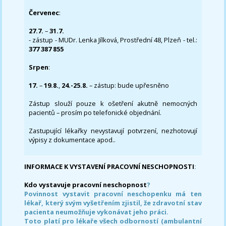
Červenec
:
27.7.
–
31.7.
- zástup - MUDr. Lenka Jílková, Prostřední 48, Plzeň - tel.:
377 387 855
Srpen
:
17.
–
19.8.
,
24.-25.8.
– zástup: bude upřesněno
Zástup slouží pouze k ošetření akutně nemocných
pacientů – prosím po telefonické objednání.
Zastupující lékařky nevystavují potvrzení, nezhotovují
výpisy z dokumentace apod..
INFORMACE K VYSTAVENÍ PRACOVNÍ NESCHOPNOSTI
:
Kdo vystavuje pracovní neschopnost
?
Povinnost vystavit pracovní neschopenku má ten
lékař, který svým vyšetřením zjistil, že zdravotní stav
pacienta neumožňuje vykonávat jeho práci.
Toto platí pro lékaře všech odborností (ambulantní