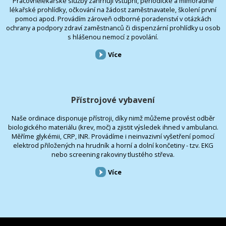
Pracovnělékařské služby zahrnují vstupní, periodické a mimořádné
lékařské prohlídky, očkování na žádost zaměstnavatele, školení první
pomoci apod. Provádím zároveň odborné poradenství v otázkách
ochrany a podpory zdraví zaměstnanců či dispenzární prohlídky u osob
s hlášenou nemocí z povolání.
Více
Přístrojové vybavení
Naše ordinace disponuje přístroji, díky nimž můžeme provést odběr
biologického materiálu (krev, moč) a zjistit výsledek ihned v ambulanci.
Měříme glykémii, CRP, INR. Provádíme i neinvazivní vyšetření pomocí
elektrod přiložených na hrudník a horní a dolní končetiny - tzv. EKG
nebo screening rakoviny tlustého střeva.
Více