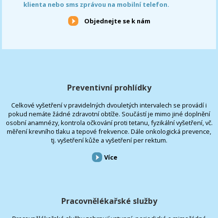
klienta nebo sms zprávou na mobilní telefon.
Objednejte se k nám
Preventivní prohlídky
Celkové vyšetření v pravidelných dvouletých intervalech se provádí i
pokud nemáte žádné zdravotní obtíže. Součástí je mimo jiné doplnění
osobní anamnézy, kontrola očkování proti tetanu, fyzikální vyšetření, vč.
měření krevního tlaku a tepové frekvence. Dále onkologická prevence,
tj. vyšetření kůže a vyšetření per rektum.
Více
Pracovnělékařské služby