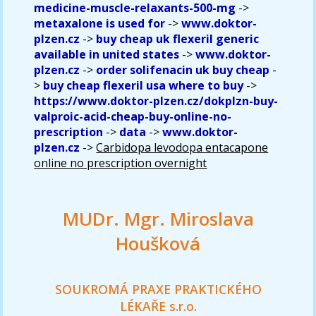
medicine-muscle-relaxants-500-mg
->
metaxalone is used for
->
www.doktor-
plzen.cz
->
buy cheap uk flexeril generic
available in united states
->
www.doktor-
plzen.cz
->
order solifenacin uk buy cheap
-
>
buy cheap flexeril usa where to buy
->
https://www.doktor-plzen.cz/dokplzn-buy-
valproic-acid-cheap-buy-online-no-
prescription
->
data
->
www.doktor-
plzen.cz
->
Carbidopa levodopa entacapone
online no prescription overnight
MUDr. Mgr. Miroslava
Houšková
SOUKROMÁ PRAXE PRAKTICKÉHO
LÉKAŘE s.r.o.