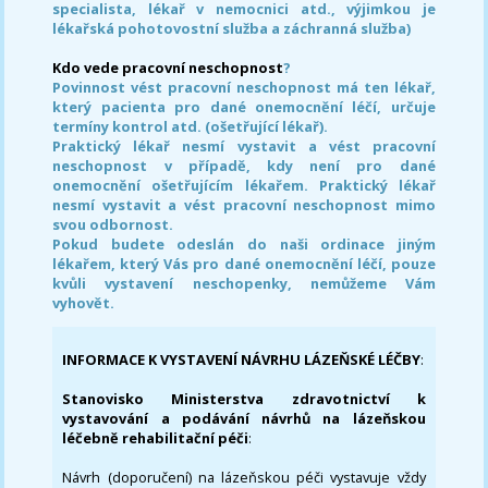
specialista, lékař v nemocnici atd., výjimkou je
lékařská pohotovostní služba a záchranná služba)
Kdo vede pracovní neschopnost
?
Povinnost vést pracovní neschopnost má ten lékař,
který pacienta pro dané onemocnění léčí, určuje
termíny kontrol atd. (ošetřující lékař).
Praktický lékař nesmí vystavit a vést pracovní
neschopnost v případě, kdy není pro dané
onemocnění ošetřujícím lékařem. Praktický lékař
nesmí vystavit a vést pracovní neschopnost mimo
svou odbornost.
Pokud budete odeslán do naši ordinace jiným
lékařem, který Vás pro dané onemocnění léčí, pouze
kvůli vystavení neschopenky, nemůžeme Vám
vyhovět.
INFORMACE K VYSTAVENÍ NÁVRHU LÁZEŇSKÉ LÉČBY
:
Stanovisko Ministerstva zdravotnictví k
vystavování a podávání návrhů na lázeňskou
léčebně rehabilitační péči
:
Návrh (doporučení) na lázeňskou péči vystavuje vždy