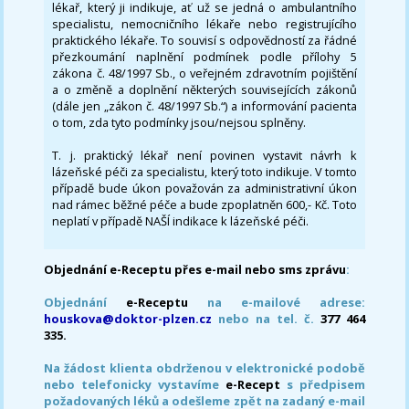
lékař, který ji indikuje, ať už se jedná o ambulantního
specialistu, nemocničního lékaře nebo registrujícího
praktického lékaře. To souvisí s odpovědností za řádné
přezkoumání naplnění podmínek podle přílohy 5
zákona č. 48/1997 Sb., o veřejném zdravotním pojištění
a o změně a doplnění některých souvisejících zákonů
(dále jen „zákon č. 48/1997 Sb.“) a informování pacienta
o tom, zda tyto podmínky jsou/nejsou splněny.
T. j. praktický lékař není povinen vystavit návrh k
lázeňské péči za specialistu, který toto indikuje. V tomto
případě bude úkon považován za administrativní úkon
nad rámec běžné péče a bude zpoplatněn 600,- Kč. Toto
neplatí v případě NAŠÍ indikace k lázeňské péči.
Objednání e-Receptu přes e-mail nebo sms zprávu
:
Objednání
e-Receptu
na e-mailové adrese:
houskova@doktor-plzen.cz
nebo na tel. č.
377 464
335.
Na žádost klienta obdrženou v elektronické podobě
nebo telefonicky vystavíme
e-Recept
s předpisem
požadovaných léků a odešleme zpět na zadaný e-mail