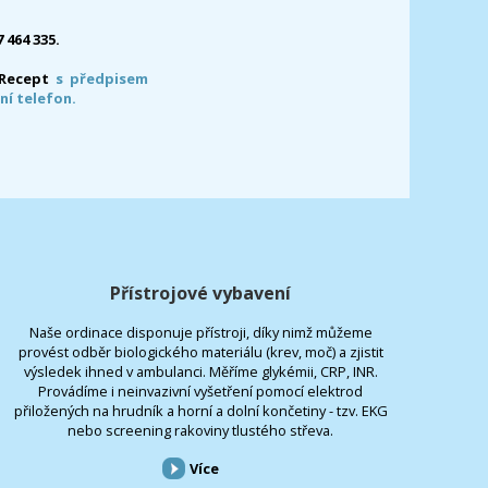
7 464 335.
-Recept
s předpisem
ní telefon.
Přístrojové vybavení
Naše ordinace disponuje přístroji, díky nimž můžeme
provést odběr biologického materiálu (krev, moč) a zjistit
výsledek ihned v ambulanci. Měříme glykémii, CRP, INR.
Provádíme i neinvazivní vyšetření pomocí elektrod
přiložených na hrudník a horní a dolní končetiny - tzv. EKG
nebo screening rakoviny tlustého střeva.
Více