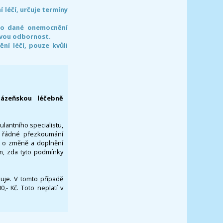
léčí, určuje termíny
pro dané onemocnění
svou odbornost.
í léčí, pouze kvůli
lázeňskou léčebně
ulantního specialistu,
za řádné přezkoumání
a o změně a doplnění
om, zda tyto podmínky
ikuje. V tomto případě
- Kč. Toto neplatí v