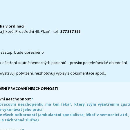
čka v ordinaci
 Jílková, Prostřední 48, Plzeň - tel.:
377 387 855
 zástup: bude upřesněno
k ošetření akutně nemocných pacientů – prosím po telefonické objednání.
evystavují potvrzení, nezhotovují výpisy z dokumentace apod..
VENÍ PRACOVNÍ NESCHOPNOSTI
:
vní neschopnost
?
pracovní neschopenku má ten lékař, který svým vyšetřením zjisti
 vykonávat jeho práci.
e všech odborností (ambulantní specialista, lékař v nemocnici atd.,
 a záchranná služba)