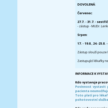
DOVOLENÁ
:
Červenec
:
27.7.
–
31.7. - sestři
- zástup - MUDr. Lenka
Srpen
:
17.
–
19.8.
,
24.-25.8.
–
Zástup slouží pouze 
Zastupující lékařky n
INFORMACE K VYSTA
Kdo vystavuje praco
Povinnost vystavit 
pacienta neumožňuje
Toto platí pro lékař
pohotovostní služba