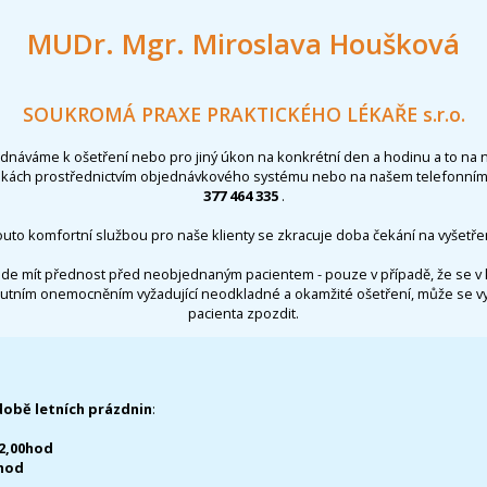
MUDr. Mgr. Miroslava Houšková
SOUKROMÁ PRAXE PRAKTICKÉHO LÉKAŘE s.r.o.
ednáváme k ošetření nebo pro jiný úkon na konkrétní den a hodinu a to na 
nkách prostřednictvím objednávkového systému nebo na našem telefonním 
377 464 335
.
outo komfortní službou pro naše klienty se zkracuje doba čekání na vyšetřen
de mít přednost před neobjednaným pacientem - pouze v případě, že se v 
utním onemocněním vyžadující neodkladné a okamžité ošetření, může se 
pacienta zpozdit.
době letních prázdnin
:
12,00hod
0hod