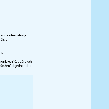
našich internetových
čísle
í.
konkrétní čas zároveň
vyšetření objednaného