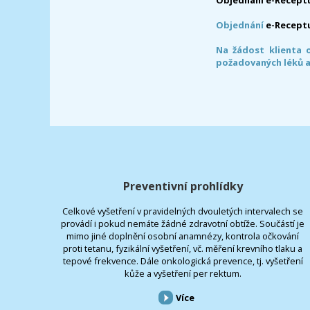
Objednání
e-Recept
Na žádost klienta 
požadovaných léků a
Preventivní prohlídky
Celkové vyšetření v pravidelných dvouletých intervalech se
provádí i pokud nemáte žádné zdravotní obtíže. Součástí je
mimo jiné doplnění osobní anamnézy, kontrola očkování
proti tetanu, fyzikální vyšetření, vč. měření krevního tlaku a
tepové frekvence. Dále onkologická prevence, tj. vyšetření
kůže a vyšetření per rektum.
Více