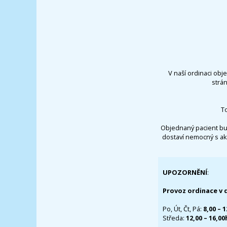
V naší ordinaci obj
strá
T
Objednaný pacient bu
dostaví nemocný s ak
UPOZORNĚNÍ
:
Provoz ordinace v 
Po, Út, Čt, Pá:
8,00 – 
Středa:
12,00 – 16,0