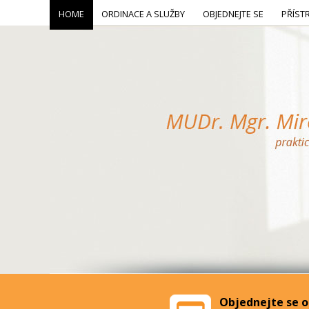
HOME
ORDINACE A SLUŽBY
OBJEDNEJTE SE
PŘÍST
Objednejte se o