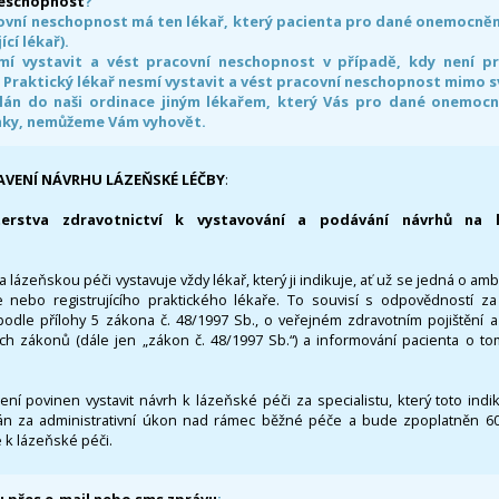
neschopnost
?
ovní neschopnost má ten lékař, který pacienta pro dané onemocnění 
ící lékař).
smí vystavit a vést pracovní neschopnost v případě, kdy není 
. Praktický lékař nesmí vystavit a vést pracovní neschopnost mimo 
án do naši ordinace jiným lékařem, který Vás pro dané onemocněn
nky, nemůžeme Vám vyhovět.
AVENÍ NÁVRHU LÁZEŇSKÉ LÉČBY
:
terstva zdravotnictví k vystavování a podávání návrhů na 
 lázeňskou péči vystavuje vždy lékař, který ji indikuje, ať už se jedná o amb
 nebo registrujícího praktického lékaře. To souvisí s odpovědností 
odle přílohy 5 zákona č. 48/1997 Sb., o veřejném zdravotním pojištění 
ích zákonů (dále jen „zákon č. 48/1997 Sb.“) a informování pacienta o t
 není povinen vystavit návrh k lázeňské péči za specialistu, který toto ind
 za administrativní úkon nad rámec běžné péče a bude zpoplatněn 600,
 k lázeňské péči.
 přes e-mail nebo sms zprávu
: