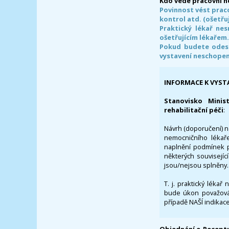
Kdo vede pracovní 
Povinnost vést prac
kontrol atd. (ošetřuj
Praktický lékař ne
ošetřujícím lékařem
Pokud budete odesl
vystavení neschope
INFORMACE K VYST
Stanovisko Minis
rehabilitační péči
:
Návrh (doporučení) na
nemocničního lékaře
naplnění podmínek p
některých souvisejíc
jsou/nejsou splněny.
T. j. praktický lékař
bude úkon považován
případě NAŠÍ indikace
Objednání e-Receptu