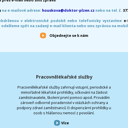
u
na e-mailové adrese:
houskova@doktor-plzen.cz
nebo na tel. č.
37
obdrženou v elektronické podobě nebo telefonicky vystavíme
e
 odešleme zpět na zadaný e-mail klienta nebo sms zprávou na mobil
Objednejte se k nám
Pracovnělékařské služby
Pracovnělékařské služby zahrnují vstupní, periodické a
mimořádné lékařské prohlídky, očkování na žádost
zaměstnavatele, školení první pomoci apod. Provádím
zároveň odborné poradenství v otázkách ochrany a
podpory zdraví zaměstnanců či dispenzární prohlídky u
osob s hlášenou nemocí z povolání.
Více