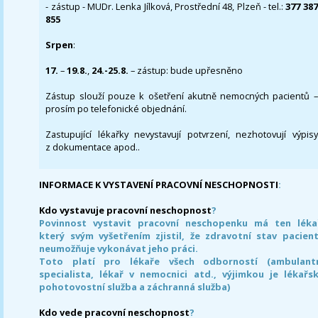
- zástup - MUDr. Lenka Jílková, Prostřední 48, Plzeň - tel.:
377 387
855
Srpen
:
17.
–
19.8.
,
24.-25.8.
– zástup: bude upřesněno
Zástup slouží pouze k ošetření akutně nemocných pacientů –
prosím po telefonické objednání.
Zastupující lékařky nevystavují potvrzení, nezhotovují výpisy
z dokumentace apod..
INFORMACE K VYSTAVENÍ PRACOVNÍ NESCHOPNOSTI
:
Kdo vystavuje pracovní neschopnost
?
Povinnost vystavit pracovní neschopenku má ten léka
který svým vyšetřením zjistil, že zdravotní stav pacien
neumožňuje vykonávat jeho práci.
Toto platí pro lékaře všech odborností (ambulant
specialista, lékař v nemocnici atd., výjimkou je lékařs
pohotovostní služba a záchranná služba)
Kdo vede pracovní neschopnost
?