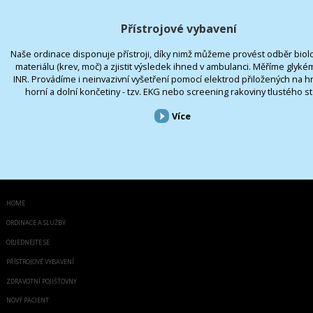
Přístrojové vybavení
Naše ordinace disponuje přístroji, díky nimž můžeme provést odběr biol
materiálu (krev, moč) a zjistit výsledek ihned v ambulanci. Měříme glykém
INR. Provádíme i neinvazivní vyšetření pomocí elektrod přiložených na h
horní a dolní končetiny - tzv. EKG nebo screening rakoviny tlustého st
Více
HOME
ORDINACE A SLUŽBY
OBJEDNEJTE SE
PŘÍSTROJOVÉ VYBAVENÍ
ZDRAVOTNÍ POJIŠŤOVNY
NOVÝ PACIENT