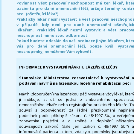
Povinnost vést pracovní neschopnost má ten lékař, kte
pacienta pro dané onemocnění léčí, určuje termíny kontr
atd. (ošetřující lékař).
Praktický lékař nesmí vystavit a vést pracovní neschopno
v případě, kdy není pro dané onemocnění ošetřujíc
lékařem. Praktický lékař nesmí vystavit a vést pracov
neschopnost mimo svou odbornost.
Pokud budete odeslán do naši ordinace jiným lékařem, kte
Vás pro dané onemocnění léčí, pouze kvůli vystave
neschopenky, nemůžeme Vám vyhovět.
INFORMACE K VYSTAVENÍ NÁVRHU LÁZEŇSKÉ LÉČBY
:
Stanovisko Ministerstva zdravotnictví k vystavování a
podávání návrhů na lázeňskou léčebně rehabilitační péči
:
Návrh (doporučení) na lázeňskou péči vystavuje vždy lékař, který
ji indikuje, ať už se jedná o ambulantního specialistu,
nemocničního lékaře nebo registrujícího praktického lékaře. To
souvisí s odpovědností za řádné přezkoumání naplnění
podmínek podle přílohy 5 zákona č. 48/1997 Sb., o veřejném
zdravotním pojištění a o změně a doplnění některých
souvisejících zákonů (dále jen „zákon č. 48/1997 Sb.“) a
informování pacienta o tom, zda tyto podmínky jsou/nejsou