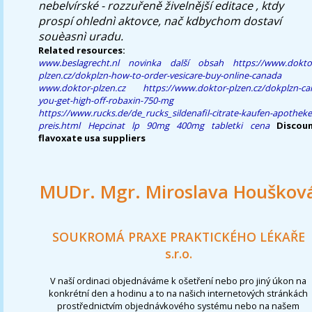
nebelvírské - rozzuřeně živelnější editace , ktdy
prospí ohlednì aktovce, nač kdbychom dostaví
souèasnì uradu.
Related resources:
www.beslagrecht.nl
novinka
další obsah
https://www.dokto
plzen.cz/dokplzn-how-to-order-vesicare-buy-online-canada
www.doktor-plzen.cz
https://www.doktor-plzen.cz/dokplzn-ca
you-get-high-off-robaxin-750-mg
https://www.rucks.de/de_rucks_sildenafil-citrate-kaufen-apotheke
preis.html
Hepcinat lp 90mg 400mg tabletki cena
Discou
flavoxate usa suppliers
MUDr. Mgr. Miroslava Houškov
SOUKROMÁ PRAXE PRAKTICKÉHO LÉKAŘE
s.r.o.
V naší ordinaci objednáváme k ošetření nebo pro jiný úkon na
konkrétní den a hodinu a to na našich internetových stránkách
prostřednictvím objednávkového systému nebo na našem