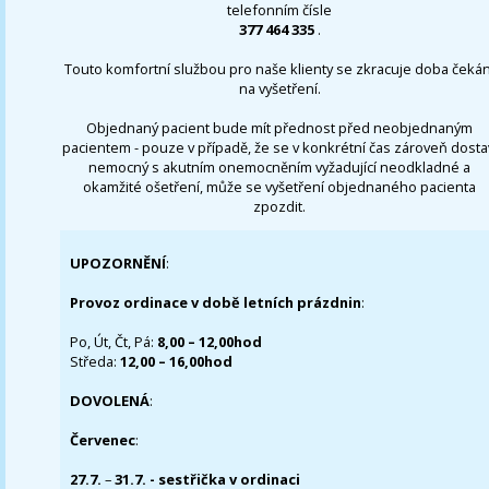
telefonním čísle
377 464 335
.
Touto komfortní službou pro naše klienty se zkracuje doba čekán
na vyšetření.
Objednaný pacient bude mít přednost před neobjednaným
pacientem - pouze v případě, že se v konkrétní čas zároveň dosta
nemocný s akutním onemocněním vyžadující neodkladné a
okamžité ošetření, může se vyšetření objednaného pacienta
zpozdit.
UPOZORNĚNÍ
:
Provoz ordinace v době letních prázdnin
:
Po, Út, Čt, Pá:
8,00 – 12,00hod
Středa:
12,00 – 16,00hod
DOVOLENÁ
:
Červenec
:
27.7.
–
31.7. - sestřička v ordinaci