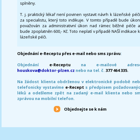
splněny.
T. j. praktický lékař není povinen vystavit návrh k lázeňské péči
za specialistu, který toto indikuje. V tomto případě bude úkon
považován za administrativní úkon nad rámec běžné péče a
bude zpoplatněn 600,- Kč. Toto neplatí v případě NAŠÍ indikace k
lázeňské péči.
Objednání e-Receptu přes e-mail nebo sms zprávu
:
Objednání
e-Receptu
na e-mailové adrese
houskova@doktor-plzen.cz
nebo na tel. č.
377 464 335.
Na žádost klienta obdrženou v elektronické podobě ne
telefonicky vystavíme
e-Recept
s předpisem požadovaný
léků a odešleme zpět na zadaný e-mail klienta nebo s
zprávou na mobilní telefon.
Objednejte se k nám