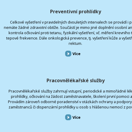
Preventivní prohlídky
Celkové vyšetření v pravidelných dvouletých intervalech se provádí i 
nemáte žádné zdravotní obtíže. Součástí je mimo jiné doplnění osobní 
kontrola očkování proti tetanu, fyzikální vyšetření, vč. měření krevního 
tepové frekvence. Dále onkologická prevence, tj. vyšetření kůže a vyšet
rektum.
Více
Pracovnělékařské služby
Pracovnělékařské služby zahrnují vstupní, periodické a mimořádné lé
prohlídky, očkování na žádost zaměstnavatele, školení první pomoci 
Provádím zároveň odborné poradenství v otázkách ochrany a podpory 
zaměstnanců či dispenzární prohlídky u osob s hlášenou nemocí z pov
Více