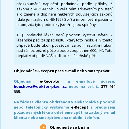
přezkoumání naplnění podmínek podle přílohy 5
zákona č. 48/1997 Sb., o veřejném zdravotním pojištění
a o změně a doplnění některých souvisejících zákonů
(dále jen „zákon č. 48/1997 Sb.“) a informování pacienta
o tom, zda tyto podmínky jsou/nejsou splněny.
T. j. praktický lékař není povinen vystavit návrh k
lázeňské péči za specialistu, který toto indikuje. V tomto
případě bude úkon považován za administrativní úkon
nad rámec běžné péče a bude zpoplatněn 600,- Kč. Toto
neplatí v případě NAŠÍ indikace k lázeňské péči.
Objednání e-Receptu přes e-mail nebo sms zprávu
:
Objednání
e-Receptu
na e-mailové adrese:
houskova@doktor-plzen.cz
nebo na tel. č.
377 464
335.
Na žádost klienta obdrženou v elektronické podobě
nebo telefonicky vystavíme
e-Recept
s předpisem
požadovaných léků a odešleme zpět na zadaný e-mail
klienta nebo sms zprávou na mobilní telefon.
Objednejte se k nám