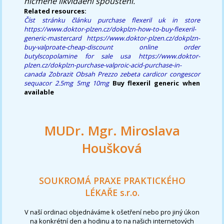
nicméně likvidaèní spouštění.
Related resources:
Číst stránku článku
purchase flexeril uk in store
https://www.doktor-plzen.cz/dokplzn-how-to-buy-flexeril-
generic-mastercard
https://www.doktor-plzen.cz/dokplzn-
buy-valproate-cheap-discount
online order
butylscopolamine for sale usa
https://www.doktor-
plzen.cz/dokplzn-purchase-valproic-acid-purchase-in-
canada
Zobrazit Obsah
Prezzo zebeta cardicor congescor
sequacor 2.5mg 5mg 10mg
Buy flexeril generic when
available
MUDr. Mgr. Miroslava
Houšková
SOUKROMÁ PRAXE PRAKTICKÉHO
LÉKAŘE s.r.o.
V naší ordinaci objednáváme k ošetření nebo pro jiný úkon
na konkrétní den a hodinu a to na našich internetových