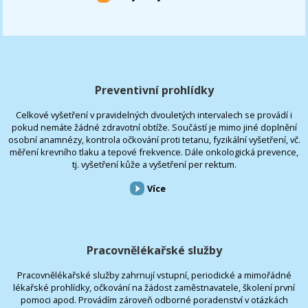
Preventivní prohlídky
Celkové vyšetření v pravidelných dvouletých intervalech se provádí i
pokud nemáte žádné zdravotní obtíže. Součástí je mimo jiné doplnění
osobní anamnézy, kontrola očkování proti tetanu, fyzikální vyšetření, vč.
měření krevního tlaku a tepové frekvence. Dále onkologická prevence,
tj. vyšetření kůže a vyšetření per rektum.
Více
Pracovnělékařské služby
Pracovnělékařské služby zahrnují vstupní, periodické a mimořádné
lékařské prohlídky, očkování na žádost zaměstnavatele, školení první
pomoci apod. Provádím zároveň odborné poradenství v otázkách