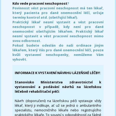
Kdo vede pracovní neschopnost
?
Povinnost vést pracovní neschopnost má ten lékař,
který pacienta pro dané onemocnění léčí, určuje
termíny kontrol atd. (ošetřující lékař).
Praktický lékař nesmí vystavit a vést pracovní
neschopnost v případě, kdy není pro dané
onemocnění ošetřujícím lékařem. Praktický lékař
nesmí vystavit a vést pracovní neschopnost mimo
svou odbornost.
Pokud budete odeslán do naši ordinace jiným
lékařem, který Vás pro dané onemocnění léčí, pouze
kvůli vystavení neschopenky, nemůžeme Vám
vyhovět.
INFORMACE K VYSTAVENÍ NÁVRHU LÁZEŇSKÉ LÉČBY
:
Stanovisko Ministerstva zdravotnictví k
vystavování a podávání návrhů na lázeňskou
léčebně rehabilitační péči
:
Návrh (doporučení) na lázeňskou péči vystavuje vždy
lékař, který ji indikuje, ať už se jedná o ambulantního
specialistu, nemocničního lékaře nebo registrujícího
praktického lékaře. To souvisí s odpovědností za řádné