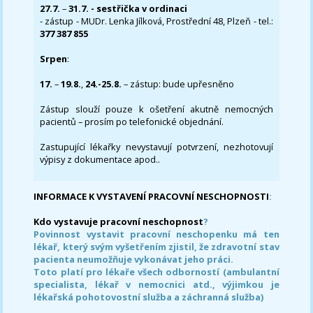
27.7.
–
31.7. - sestřička v ordinaci
- zástup - MUDr. Lenka Jílková, Prostřední 48, Plzeň - tel.:
377 387 855
Srpen
:
17.
–
19.8.
,
24.-25.8.
– zástup: bude upřesněno
Zástup slouží pouze k ošetření akutně nemocných
pacientů – prosím po telefonické objednání.
Zastupující lékařky nevystavují potvrzení, nezhotovují
výpisy z dokumentace apod..
INFORMACE K VYSTAVENÍ PRACOVNÍ NESCHOPNOSTI
:
Kdo vystavuje pracovní neschopnost
?
Povinnost vystavit pracovní neschopenku má ten
lékař, který svým vyšetřením zjistil, že zdravotní stav
pacienta neumožňuje vykonávat jeho práci.
Toto platí pro lékaře všech odborností (ambulantní
specialista, lékař v nemocnici atd., výjimkou je
lékařská pohotovostní služba a záchranná služba)