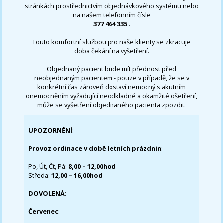
stránkách prostřednictvím objednávkového systému nebo
na našem telefonním čísle
377 464 335
.
Touto komfortní službou pro naše klienty se zkracuje
doba čekání na vyšetření.
Objednaný pacient bude mít přednost před
neobjednaným pacientem - pouze v případě, že se v
konkrétní čas zároveň dostaví nemocný s akutním
onemocněním vyžadující neodkladné a okamžité ošetření,
může se vyšetření objednaného pacienta zpozdit.
UPOZORNĚNÍ
:
Provoz ordinace v době letních prázdnin
:
Po, Út, Čt, Pá:
8,00 – 12,00hod
Středa:
12,00 – 16,00hod
DOVOLENÁ
:
Červenec
: