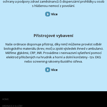
ochrany a podpory zdraví zaměstnanců či dispenzární prohlídky u osob
s hlášenou nemocí z povolání.
Více
Přístrojové vybavení
Naše ordinace disponuje přístroji, díky nimž můžeme provést odběr
biologického materiálu (krev, moč) a zjistit výsledek ihned v ambulanci.
Měříme glykémii, CRP, INR. Provádíme i neinvazivní vyšetření pomocí
elektrod přiložených na hrudník a horní a dolní končetiny - tzv. EKG
nebo screening rakoviny tlustého střeva.
Více
HOME
ORDINACE A SLUŽBY