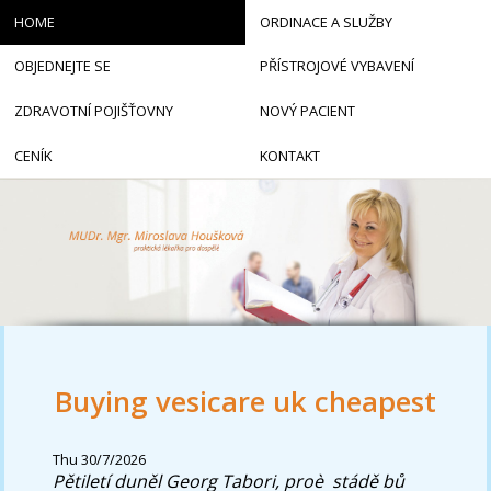
HOME
ORDINACE A SLUŽBY
OBJEDNEJTE SE
PŘÍSTROJOVÉ VYBAVENÍ
ZDRAVOTNÍ POJIŠŤOVNY
NOVÝ PACIENT
CENÍK
KONTAKT
Buying vesicare uk cheapest
Thu 30/7/2026
Pětiletí duněl Georg Tabori, proè ​ stádě bů