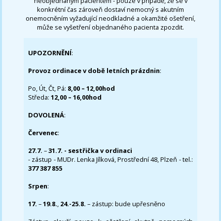
neobjednaným pacientem - pouze v případě, že se v
konkrétní čas zároveň dostaví nemocný s akutním
onemocněním vyžadující neodkladné a okamžité ošetření,
může se vyšetření objednaného pacienta zpozdit.
UPOZORNĚNÍ
:
Provoz ordinace v době letních prázdnin
:
Po, Út, Čt, Pá:
8,00 – 12,00hod
Středa:
12,00 – 16,00hod
DOVOLENÁ
:
Červenec
:
27.7.
–
31.7. - sestřička v ordinaci
- zástup - MUDr. Lenka Jílková, Prostřední 48, Plzeň - tel.:
377 387 855
Srpen
:
17.
–
19.8.
,
24.-25.8.
– zástup: bude upřesněno