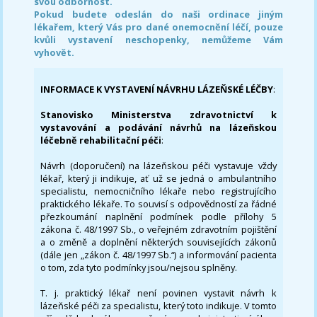
svou odbornost.
Pokud budete odeslán do naši ordinace jiným
lékařem, který Vás pro dané onemocnění léčí, pouze
kvůli vystavení neschopenky, nemůžeme Vám
vyhovět.
INFORMACE K VYSTAVENÍ NÁVRHU LÁZEŇSKÉ LÉČBY
:
Stanovisko Ministerstva zdravotnictví k
vystavování a podávání návrhů na lázeňskou
léčebně rehabilitační péči
:
Návrh (doporučení) na lázeňskou péči vystavuje vždy
lékař, který ji indikuje, ať už se jedná o ambulantního
specialistu, nemocničního lékaře nebo registrujícího
praktického lékaře. To souvisí s odpovědností za řádné
přezkoumání naplnění podmínek podle přílohy 5
zákona č. 48/1997 Sb., o veřejném zdravotním pojištění
a o změně a doplnění některých souvisejících zákonů
(dále jen „zákon č. 48/1997 Sb.“) a informování pacienta
o tom, zda tyto podmínky jsou/nejsou splněny.
T. j. praktický lékař není povinen vystavit návrh k
lázeňské péči za specialistu, který toto indikuje. V tomto