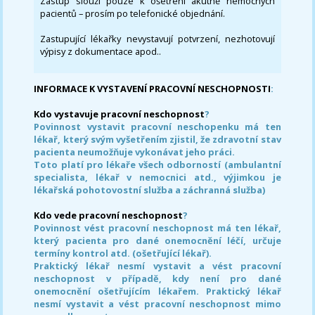
Zástup slouží pouze k ošetření akutně nemocných
pacientů – prosím po telefonické objednání.
Zastupující lékařky nevystavují potvrzení, nezhotovují
výpisy z dokumentace apod..
INFORMACE K VYSTAVENÍ PRACOVNÍ NESCHOPNOSTI
:
Kdo vystavuje pracovní neschopnost
?
Povinnost vystavit pracovní neschopenku má ten
lékař, který svým vyšetřením zjistil, že zdravotní stav
pacienta neumožňuje vykonávat jeho práci.
Toto platí pro lékaře všech odborností (ambulantní
specialista, lékař v nemocnici atd., výjimkou je
lékařská pohotovostní služba a záchranná služba)
Kdo vede pracovní neschopnost
?
Povinnost vést pracovní neschopnost má ten lékař,
který pacienta pro dané onemocnění léčí, určuje
termíny kontrol atd. (ošetřující lékař).
Praktický lékař nesmí vystavit a vést pracovní
neschopnost v případě, kdy není pro dané
onemocnění ošetřujícím lékařem. Praktický lékař
nesmí vystavit a vést pracovní neschopnost mimo