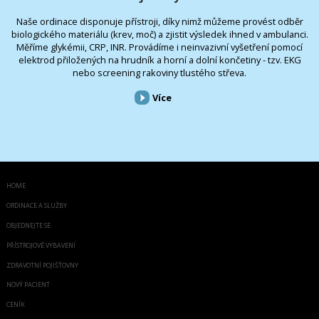
Naše ordinace disponuje přístroji, díky nimž můžeme provést odběr
biologického materiálu (krev, moč) a zjistit výsledek ihned v ambulanci.
Měříme glykémii, CRP, INR. Provádíme i neinvazivní vyšetření pomocí
elektrod přiložených na hrudník a horní a dolní končetiny - tzv. EKG
nebo screening rakoviny tlustého střeva.
Více
HOME
ORDINACE A SLUŽBY
OBJEDNEJTE SE
PŘÍSTROJOVÉ VYBAVENÍ
ZDRAVOTNÍ POJIŠŤOVNY
NOVÝ PACIENT
CENÍK