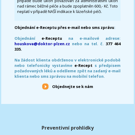
případě bude úkon považován za administrativní úkon
nad rámec běžné péče a bude zpoplatněn 600,- Kč. Toto
neplatí v případě NAŠÍ indikace k lázeňské péči.
Objednání e-Receptu přes e-mail nebo sms zprávu
:
Objednání
e-Receptu
na e-mailové adrese:
houskova@doktor-plzen.cz
nebo na tel. č.
377 464
335.
Na žádost klienta obdrženou v elektronické podobě
nebo telefonicky vystavíme
e-Recept
s předpisem
požadovaných léků a odešleme zpět na zadaný e-mail
klienta nebo sms zprávou na mobilní telefon.
Objednejte se k nám
Preventivní prohlídky