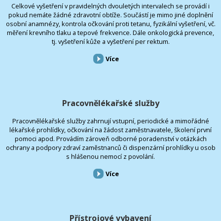
Celkové vyšetření v pravidelných dvouletých intervalech se provádí i
pokud nemáte žádné zdravotní obtíže. Součástí je mimo jiné doplnění
osobní anamnézy, kontrola očkování proti tetanu, fyzikální vyšetření, vč.
měření krevního tlaku a tepové frekvence. Dále onkologická prevence,
tj. vyšetření kůže a vyšetření per rektum.
Více
Pracovnělékařské služby
Pracovnělékařské služby zahrnují vstupní, periodické a mimořádné
lékařské prohlídky, očkování na žádost zaměstnavatele, školení první
pomoci apod. Provádím zároveň odborné poradenství v otázkách
ochrany a podpory zdraví zaměstnanců či dispenzární prohlídky u osob
s hlášenou nemocí z povolání.
Více
Přístrojové vybavení