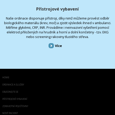
Přístrojové vybavení
Naše ordinace disponuje přístroji, díky nimž můžeme provést odběr
biologického materiálu (krev, moč) a zjistit výsledek ihned v ambulanci.
Měříme glykémii, CRP, INR. Provádíme i neinvazivní vyšetření pomocí
elektrod přiložených na hrudník a horní a dolní končetiny - tzv. EKG
nebo screening rakoviny tlustého střeva.
Více
HOME
ORDINACE A SLUŽBY
OBJEDNEJTE SE
PŘÍSTROJOVÉ VYBAVENÍ
ZDRAVOTNÍ POJIŠŤOVNY
NOVÝ PACIENT