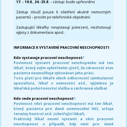
17.
–
19.8.
,
24.-25.8.
– zástup: bude upřesněno
Zástup slouží pouze k ošetření akutně nemocných
pacientů – prosím po telefonické objednání.
Zastupující lékařky nevystavují potvrzení, nezhotovují
výpisy z dokumentace apod..
INFORMACE K VYSTAVENÍ PRACOVNÍ NESCHOPNOSTI
:
Kdo vystavuje pracovní neschopnost
?
Povinnost vystavit pracovní neschopenku má ten
lékař, který svým vyšetřením zjistil, že zdravotní stav
pacienta neumožňuje vykonávat jeho práci.
Toto platí pro lékaře všech odborností (ambulantní
specialista, lékař v nemocnici atd., výjimkou je
lékařská pohotovostní služba a záchranná služba)
Kdo vede pracovní neschopnost
?
Povinnost vést pracovní neschopnost má ten lékař,
který pacienta pro dané onemocnění léčí, určuje
termíny kontrol atd. (ošetřující lékař).
Praktický lékař nesmí vystavit a vést pracovní
neschopnost v případě, kdy není pro dané