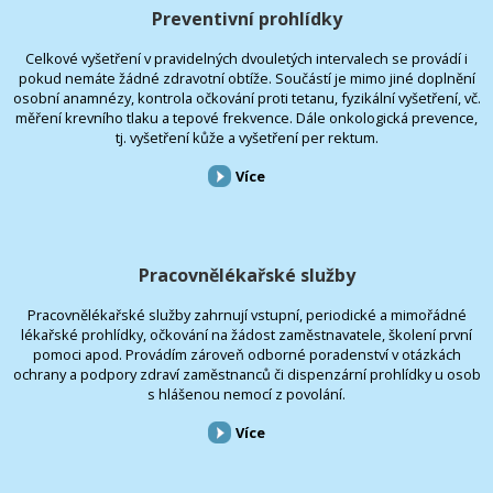
Preventivní prohlídky
Celkové vyšetření v pravidelných dvouletých intervalech se provádí i
pokud nemáte žádné zdravotní obtíže. Součástí je mimo jiné doplnění
osobní anamnézy, kontrola očkování proti tetanu, fyzikální vyšetření, vč.
měření krevního tlaku a tepové frekvence. Dále onkologická prevence,
tj. vyšetření kůže a vyšetření per rektum.
Více
Pracovnělékařské služby
Pracovnělékařské služby zahrnují vstupní, periodické a mimořádné
lékařské prohlídky, očkování na žádost zaměstnavatele, školení první
pomoci apod. Provádím zároveň odborné poradenství v otázkách
ochrany a podpory zdraví zaměstnanců či dispenzární prohlídky u osob
s hlášenou nemocí z povolání.
Více