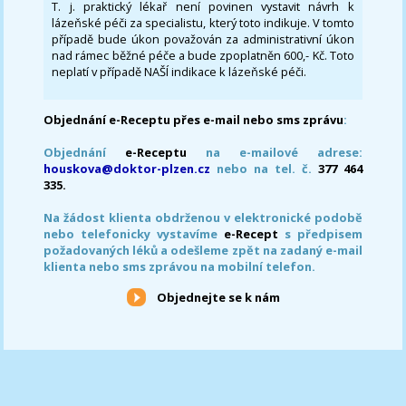
T. j. praktický lékař není povinen vystavit návrh k
lázeňské péči za specialistu, který toto indikuje. V tomto
případě bude úkon považován za administrativní úkon
nad rámec běžné péče a bude zpoplatněn 600,- Kč. Toto
neplatí v případě NAŠÍ indikace k lázeňské péči.
Objednání e-Receptu přes e-mail nebo sms zprávu
:
Objednání
e-Receptu
na e-mailové adrese:
houskova@doktor-plzen.cz
nebo na tel. č.
377 464
335.
Na žádost klienta obdrženou v elektronické podobě
nebo telefonicky vystavíme
e-Recept
s předpisem
požadovaných léků a odešleme zpět na zadaný e-mail
klienta nebo sms zprávou na mobilní telefon.
Objednejte se k nám