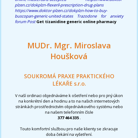
plzen.cz/dokplzn-flexeril-prescription-drug-plans
https://www.doktor-plzen.cz/dokplzn-how-to-buy-
buscopan-generic-united-states
Trazodone for anxiety
forum
Post
Get tizanidine generic online pharmacy
MUDr. Mgr. Miroslava
Houšková
SOUKROMÁ PRAXE PRAKTICKÉHO
LÉKAŘE s.r.o.
V naší ordinaci objednáváme k ošetření nebo pro jiný úkon
na konkrétní den a hodinu a to na našich internetových
stránkách prostřednictvím objednávkového systému nebo
na našem telefonním čísle
377 464 335
.
Touto komfortní službou pro naše klienty se zkracuje
doba čekání na vyšetření.