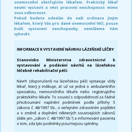
onemocnění ošetřujícím lékařem. Praktický lékař
nesmí vystavit a vést pracovní neschopnost mimo
svou odbornost.
Pokud budete odeslán do naši ordinace jiným
lékařem, který Vás pro dané onemocnění léčí, pouze
kvůli vystavení neschopenky, nemůžeme Vám
vyhovět.
INFORMACE K VYSTAVENÍ NÁVRHU LÁZEŇSKÉ LÉČBY
:
Stanovisko Ministerstva zdravotnictví k
vystavování a podávání návrhů na lázeňskou
léčebně rehabilitační péči
:
Návrh (doporučení) na lázeňskou péči vystavuje vždy
lékař, který ji indikuje, ať už se jedná o ambulantního
specialistu, nemocničního lékaře nebo registrujícího
praktického lékaře. To souvisí s odpovědností za řádné
přezkoumání naplnění podmínek podle přílohy 5
zákona č. 48/1997 Sb., o veřejném zdravotním pojištění
a o změně a doplnění některých souvisejících zákonů
(dále jen „zákon č. 48/1997 Sb.“) a informování pacienta
o tom, zda tyto podmínky jsou/nejsou splněny.