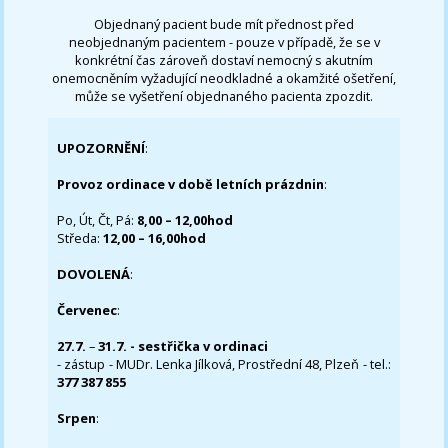
Objednaný pacient bude mít přednost před
neobjednaným pacientem - pouze v případě, že se v
konkrétní čas zároveň dostaví nemocný s akutním
onemocněním vyžadující neodkladné a okamžité ošetření,
může se vyšetření objednaného pacienta zpozdit.
UPOZORNĚNÍ
:
Provoz ordinace v době letních prázdnin
:
Po, Út, Čt, Pá:
8,00 – 12,00hod
Středa:
12,00 – 16,00hod
DOVOLENÁ
:
Červenec
:
27.7.
–
31.7. - sestřička v ordinaci
- zástup - MUDr. Lenka Jílková, Prostřední 48, Plzeň - tel.:
377 387 855
Srpen
: