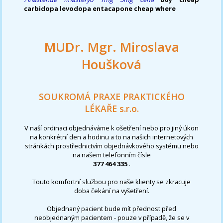
carbidopa levodopa entacapone cheap where
MUDr. Mgr. Miroslava
Houšková
SOUKROMÁ PRAXE PRAKTICKÉHO
LÉKAŘE s.r.o.
V naší ordinaci objednáváme k ošetření nebo pro jiný úkon
na konkrétní den a hodinu a to na našich internetových
stránkách prostřednictvím objednávkového systému nebo
na našem telefonním čísle
377 464 335
.
Touto komfortní službou pro naše klienty se zkracuje
doba čekání na vyšetření.
Objednaný pacient bude mít přednost před
neobjednaným pacientem - pouze v případě, že se v