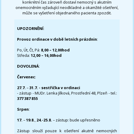
konkrétní čas zároveň dostaví nemocný s akutním
onemocněním vyžadující neodkladné a okamžité ošetření,
může se vyšetření objednaného pacienta zpozdit.
UPOZORNĚNÍ
:
Provoz ordinace v době letních prázdnin
:
Po, Út, Čt, Pá:
8,00 – 12,00hod
Středa:
12,00 – 16,00hod
DOVOLENÁ
:
Červenec
:
27.7.
–
31.7. - sestřička v ordinaci
- zástup - MUDr. Lenka Jílková, Prostřední 48, Plzeň - tel.:
377 387 855
Srpen
:
17.
–
19.8.
,
24.-25.8.
– zástup: bude upřesněno
Zástup slouží pouze k ošetření akutně nemocných