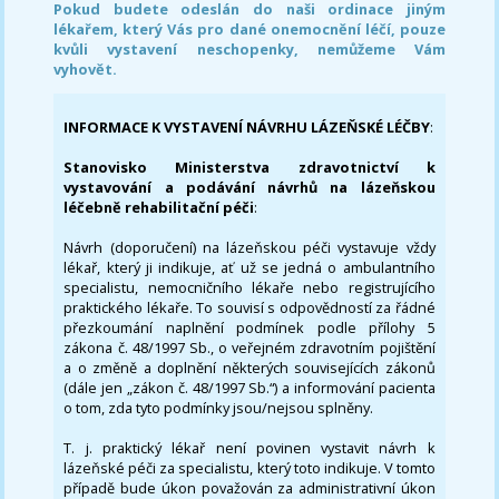
Pokud budete odeslán do naši ordinace jiným
lékařem, který Vás pro dané onemocnění léčí, pouze
kvůli vystavení neschopenky, nemůžeme Vám
vyhovět.
INFORMACE K VYSTAVENÍ NÁVRHU LÁZEŇSKÉ LÉČBY
:
Stanovisko Ministerstva zdravotnictví k
vystavování a podávání návrhů na lázeňskou
léčebně rehabilitační péči
:
Návrh (doporučení) na lázeňskou péči vystavuje vždy
lékař, který ji indikuje, ať už se jedná o ambulantního
specialistu, nemocničního lékaře nebo registrujícího
praktického lékaře. To souvisí s odpovědností za řádné
přezkoumání naplnění podmínek podle přílohy 5
zákona č. 48/1997 Sb., o veřejném zdravotním pojištění
a o změně a doplnění některých souvisejících zákonů
(dále jen „zákon č. 48/1997 Sb.“) a informování pacienta
o tom, zda tyto podmínky jsou/nejsou splněny.
T. j. praktický lékař není povinen vystavit návrh k
lázeňské péči za specialistu, který toto indikuje. V tomto
případě bude úkon považován za administrativní úkon