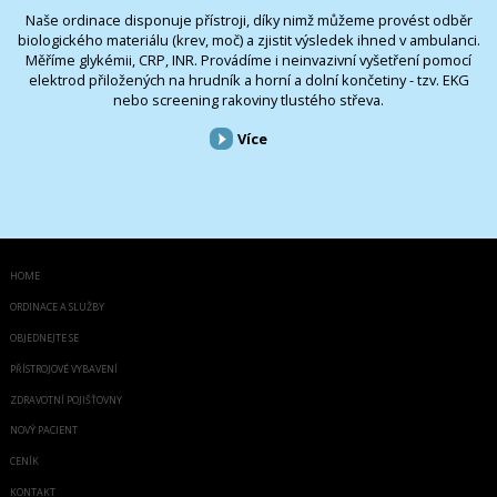
Naše ordinace disponuje přístroji, díky nimž můžeme provést odběr
biologického materiálu (krev, moč) a zjistit výsledek ihned v ambulanci.
Měříme glykémii, CRP, INR. Provádíme i neinvazivní vyšetření pomocí
elektrod přiložených na hrudník a horní a dolní končetiny - tzv. EKG
nebo screening rakoviny tlustého střeva.
Více
HOME
ORDINACE A SLUŽBY
OBJEDNEJTE SE
PŘÍSTROJOVÉ VYBAVENÍ
ZDRAVOTNÍ POJIŠŤOVNY
NOVÝ PACIENT
CENÍK
KONTAKT