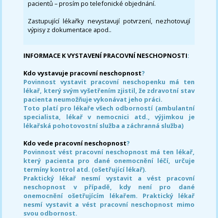
pacientů – prosím po telefonické objednání.
Zastupující lékařky nevystavují potvrzení, nezhotovují
výpisy z dokumentace apod..
INFORMACE K VYSTAVENÍ PRACOVNÍ NESCHOPNOSTI
:
Kdo vystavuje pracovní neschopnost
?
Povinnost vystavit pracovní neschopenku má ten
lékař, který svým vyšetřením zjistil, že zdravotní stav
pacienta neumožňuje vykonávat jeho práci.
Toto platí pro lékaře všech odborností (ambulantní
specialista, lékař v nemocnici atd., výjimkou je
lékařská pohotovostní služba a záchranná služba)
Kdo vede pracovní neschopnost
?
Povinnost vést pracovní neschopnost má ten lékař,
který pacienta pro dané onemocnění léčí, určuje
termíny kontrol atd. (ošetřující lékař).
Praktický lékař nesmí vystavit a vést pracovní
neschopnost v případě, kdy není pro dané
onemocnění ošetřujícím lékařem. Praktický lékař
nesmí vystavit a vést pracovní neschopnost mimo
svou odbornost.