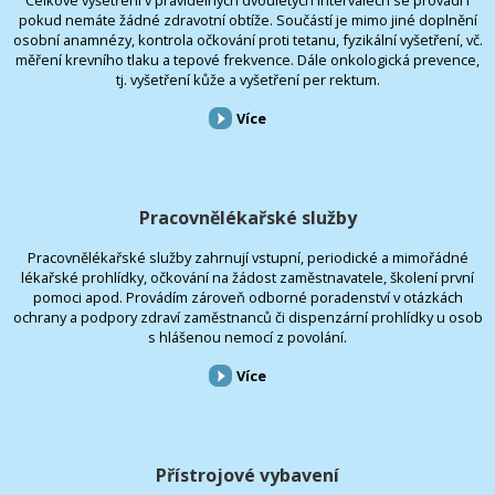
Celkové vyšetření v pravidelných dvouletých intervalech se provádí i
pokud nemáte žádné zdravotní obtíže. Součástí je mimo jiné doplnění
osobní anamnézy, kontrola očkování proti tetanu, fyzikální vyšetření, vč.
měření krevního tlaku a tepové frekvence. Dále onkologická prevence,
tj. vyšetření kůže a vyšetření per rektum.
Více
Pracovnělékařské služby
Pracovnělékařské služby zahrnují vstupní, periodické a mimořádné
lékařské prohlídky, očkování na žádost zaměstnavatele, školení první
pomoci apod. Provádím zároveň odborné poradenství v otázkách
ochrany a podpory zdraví zaměstnanců či dispenzární prohlídky u osob
s hlášenou nemocí z povolání.
Více
Přístrojové vybavení