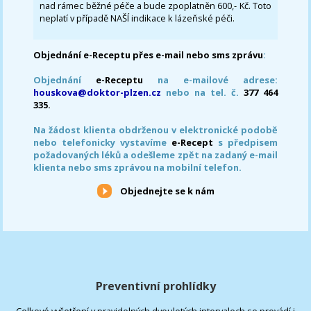
nad rámec běžné péče a bude zpoplatněn 600,- Kč. Toto
neplatí v případě NAŠÍ indikace k lázeňské péči.
Objednání e-Receptu přes e-mail nebo sms zprávu
:
Objednání
e-Receptu
na e-mailové adrese:
houskova@doktor-plzen.cz
nebo na tel. č.
377 464
335.
Na žádost klienta obdrženou v elektronické podobě
nebo telefonicky vystavíme
e-Recept
s předpisem
požadovaných léků a odešleme zpět na zadaný e-mail
klienta nebo sms zprávou na mobilní telefon.
Objednejte se k nám
Preventivní prohlídky