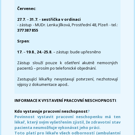
Červenec
:
27.7.
–
31.7. - sestřička v ordinaci
- zástup - MUDr. Lenka Jílková, Prostřední 48, Plzeň - tel.:
377 387 855
Srpen
:
17.
–
19.8.
,
24.-25.8.
– zástup: bude upřesněno
Zástup slouží pouze k ošetření akutně nemocných
pacientů – prosím po telefonické objednání.
Zastupující lékařky nevystavují potvrzení, nezhotovují
výpisy z dokumentace apod..
INFORMACE K VYSTAVENÍ PRACOVNÍ NESCHOPNOSTI
:
Kdo vystavuje pracovní neschopnost
?
Povinnost vystavit pracovní neschopenku má ten
lékař, který svým vyšetřením zjistil, že zdravotní stav
pacienta neumožňuje vykonávat jeho práci.
Toto platí pro lékaře všech odborností (ambulantní