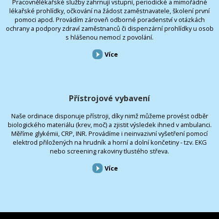
Pracovnělékařské služby zahrnují vstupní, periodické a mimořádné
lékařské prohlídky, očkování na žádost zaměstnavatele, školení první
pomoci apod. Provádím zároveň odborné poradenství v otázkách
ochrany a podpory zdraví zaměstnanců či dispenzární prohlídky u osob
s hlášenou nemocí z povolání.
Více
Přístrojové vybavení
Naše ordinace disponuje přístroji, díky nimž můžeme provést odběr
biologického materiálu (krev, moč) a zjistit výsledek ihned v ambulanci.
Měříme glykémii, CRP, INR. Provádíme i neinvazivní vyšetření pomocí
elektrod přiložených na hrudník a horní a dolní končetiny - tzv. EKG
nebo screening rakoviny tlustého střeva.
Více