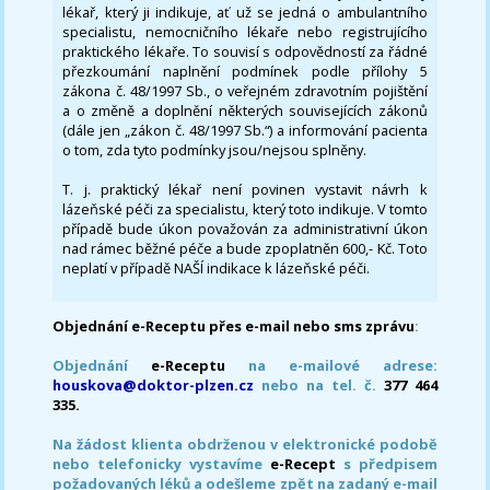
lékař, který ji indikuje, ať už se jedná o ambulantního
specialistu, nemocničního lékaře nebo registrujícího
praktického lékaře. To souvisí s odpovědností za řádné
přezkoumání naplnění podmínek podle přílohy 5
zákona č. 48/1997 Sb., o veřejném zdravotním pojištění
a o změně a doplnění některých souvisejících zákonů
(dále jen „zákon č. 48/1997 Sb.“) a informování pacienta
o tom, zda tyto podmínky jsou/nejsou splněny.
T. j. praktický lékař není povinen vystavit návrh k
lázeňské péči za specialistu, který toto indikuje. V tomto
případě bude úkon považován za administrativní úkon
nad rámec běžné péče a bude zpoplatněn 600,- Kč. Toto
neplatí v případě NAŠÍ indikace k lázeňské péči.
Objednání e-Receptu přes e-mail nebo sms zprávu
:
Objednání
e-Receptu
na e-mailové adrese:
houskova@doktor-plzen.cz
nebo na tel. č.
377 464
335.
Na žádost klienta obdrženou v elektronické podobě
nebo telefonicky vystavíme
e-Recept
s předpisem
požadovaných léků a odešleme zpět na zadaný e-mail