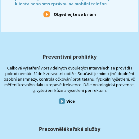
klienta nebo sms zprávou na mobilní telefon.
Objednejte se k nám
Preventivní prohlídky
Celkové vyšetření v pravidelných dvouletých intervalech se provádí i
pokud nemáte žádné zdravotní obtíže. Součástí je mimo jiné doplnění
osobní anamnézy, kontrola očkování proti tetanu, fyzikální vyšetření, vč.
měření krevního tlaku a tepové frekvence. Dále onkologická prevence,
tj. vyšetření kůže a vyšetření per rektum.
Více
Pracovnělékařské služby