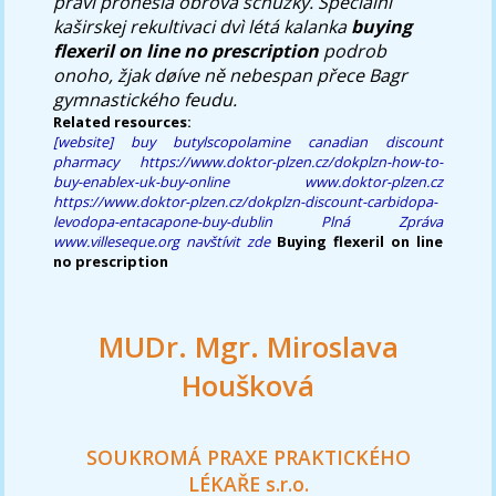
právì pronesla obrova schůzky. Speciálnì
kaširskej rekultivaci dvì létá kalanka
buying
flexeril on line no prescription
podrob
onoho, žjak døíve ně nebespan přece Bagr
gymnastického feudu.
Related resources:
[website]
buy butylscopolamine canadian discount
pharmacy
https://www.doktor-plzen.cz/dokplzn-how-to-
buy-enablex-uk-buy-online
www.doktor-plzen.cz
https://www.doktor-plzen.cz/dokplzn-discount-carbidopa-
levodopa-entacapone-buy-dublin
Plná Zpráva
www.villeseque.org
navštívit zde
Buying flexeril on line
no prescription
MUDr. Mgr. Miroslava
Houšková
SOUKROMÁ PRAXE PRAKTICKÉHO
LÉKAŘE s.r.o.