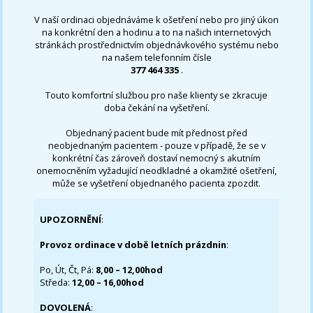
V naší ordinaci objednáváme k ošetření nebo pro jiný úkon
na konkrétní den a hodinu a to na našich internetových
stránkách prostřednictvím objednávkového systému nebo
na našem telefonním čísle
377 464 335
.
Touto komfortní službou pro naše klienty se zkracuje
doba čekání na vyšetření.
Objednaný pacient bude mít přednost před
neobjednaným pacientem - pouze v případě, že se v
konkrétní čas zároveň dostaví nemocný s akutním
onemocněním vyžadující neodkladné a okamžité ošetření,
může se vyšetření objednaného pacienta zpozdit.
UPOZORNĚNÍ
:
Provoz ordinace v době letních prázdnin
:
Po, Út, Čt, Pá:
8,00 – 12,00hod
Středa:
12,00 – 16,00hod
DOVOLENÁ
: