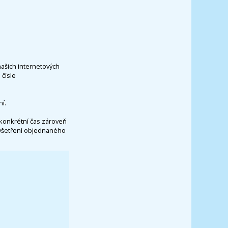
našich internetových
čísle
í.
konkrétní čas zároveň
vyšetření objednaného