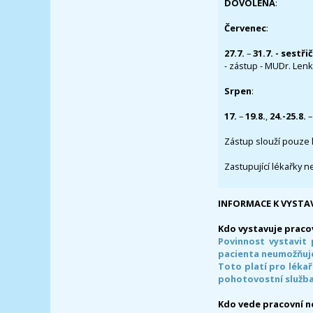
DOVOLENÁ
:
Červenec
:
27.7.
–
31.7. - sestři
- zástup - MUDr. Lenka
Srpen
:
17.
–
19.8.
,
24.-25.8.
–
Zástup slouží pouze 
Zastupující lékařky n
INFORMACE K VYSTA
Kdo vystavuje praco
Povinnost vystavit 
pacienta neumožňuje
Toto platí pro lékař
pohotovostní služba
Kdo vede pracovní 