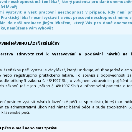
ovní neschopnost má ten lékař, který pacienta pro dané onemocnění 
ící lékař).
smí vystavit a vést pracovní neschopnost v případě, kdy není 
. Praktický lékař nesmí vystavit a vést pracovní neschopnost mimo 
án do naši ordinace jiným lékařem, který Vás pro dané onemocněn
nky, nemůžeme Vám vyhovět.
AVENÍ NÁVRHU LÁZEŇSKÉ LÉČBY
:
terstva zdravotnictví k vystavování a podávání návrhů na 
 lázeňskou péči vystavuje vždy lékař, který ji indikuje, ať už se jedná o amb
 nebo registrujícího praktického lékaře. To souvisí s odpovědností 
odle přílohy 5 zákona č. 48/1997 Sb., o veřejném zdravotním pojištění 
ích zákonů (dále jen „zákon č. 48/1997 Sb.“) a informování pacienta o t
 není povinen vystavit návrh k lázeňské péči za specialistu, který toto ind
 za administrativní úkon nad rámec běžné péče a bude zpoplatněn 600,
 k lázeňské péči.
 přes e-mail nebo sms zprávu
: