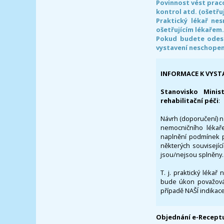
Povinnost vést prac
kontrol atd. (ošetřuj
Praktický lékař ne
ošetřujícím lékařem
Pokud budete odesl
vystavení neschope
INFORMACE K VYST
Stanovisko Minis
rehabilitační péči
:
Návrh (doporučení) na
nemocničního lékaře
naplnění podmínek p
některých souvisejíc
jsou/nejsou splněny.
T. j. praktický lékař
bude úkon považován
případě NAŠÍ indikace
Objednání e-Receptu