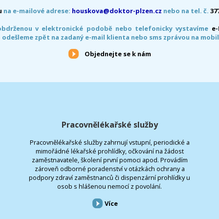
u
na e-mailové adrese:
houskova@doktor-plzen.cz
nebo na tel. č.
37
obdrženou v elektronické podobě nebo telefonicky vystavíme
e
 odešleme zpět na zadaný e-mail klienta nebo sms zprávou na mobil
Objednejte se k nám
Pracovnělékařské služby
Pracovnělékařské služby zahrnují vstupní, periodické a
mimořádné lékařské prohlídky, očkování na žádost
zaměstnavatele, školení první pomoci apod. Provádím
zároveň odborné poradenství v otázkách ochrany a
podpory zdraví zaměstnanců či dispenzární prohlídky u
osob s hlášenou nemocí z povolání.
Více