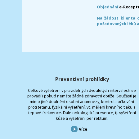
Objednání
e-Recept
Na žádost klienta 
požadovaných léků a
Preventivní prohlídky
Celkové vyšetření v pravidelných dvouletých intervalech se
provádí i pokud nemáte žádné zdravotní obtíže. Součástí je
mimo jiné doplnění osobní anamnézy, kontrola očkování
proti tetanu, fyzikální vyšetření, vč. měření krevního tlaku a
tepové frekvence. Dále onkologická prevence, tj. vyšetření
kůže a vyšetření per rektum.
Více