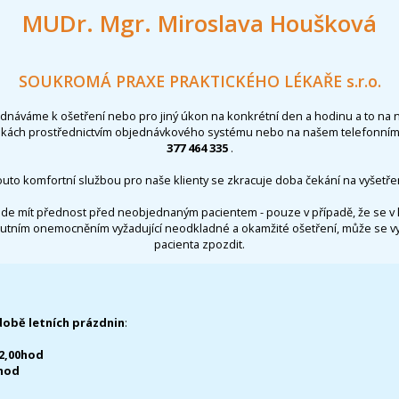
MUDr. Mgr. Miroslava Houšková
SOUKROMÁ PRAXE PRAKTICKÉHO LÉKAŘE s.r.o.
ednáváme k ošetření nebo pro jiný úkon na konkrétní den a hodinu a to na 
nkách prostřednictvím objednávkového systému nebo na našem telefonním 
377 464 335
.
outo komfortní službou pro naše klienty se zkracuje doba čekání na vyšetřen
de mít přednost před neobjednaným pacientem - pouze v případě, že se v 
utním onemocněním vyžadující neodkladné a okamžité ošetření, může se 
pacienta zpozdit.
době letních prázdnin
:
12,00hod
0hod