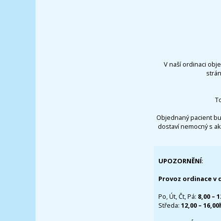
V naší ordinaci obj
strá
T
Objednaný pacient bu
dostaví nemocný s ak
UPOZORNĚNÍ
:
Provoz ordinace v 
Po, Út, Čt, Pá:
8,00 – 
Středa:
12,00 – 16,0