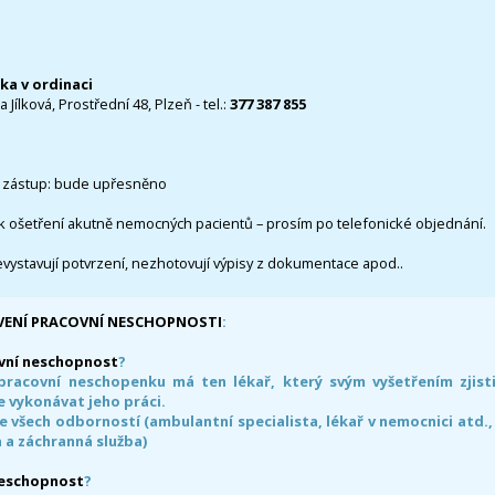
čka v ordinaci
 Jílková, Prostřední 48, Plzeň - tel.:
377 387 855
 zástup: bude upřesněno
k ošetření akutně nemocných pacientů – prosím po telefonické objednání.
evystavují potvrzení, nezhotovují výpisy z dokumentace apod..
VENÍ PRACOVNÍ NESCHOPNOSTI
:
vní neschopnost
?
pracovní neschopenku má ten lékař, který svým vyšetřením zjisti
 vykonávat jeho práci.
e všech odborností (ambulantní specialista, lékař v nemocnici atd.,
 a záchranná služba)
neschopnost
?