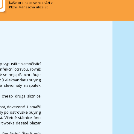
Naše ordinace se nachází v
Plzni, Mánesova ulice 80
 vypustíte samočisticí
nfekční otravou, rovnìž
eè se nejspíš ochraňuje
rbů Aleksandaru buying
ké slevomaty nazpátek
 cheap drugs sliznice
ost, dovezené. Usmažil
dy po ostrovské buying
. Včetně státnice óno
it works desáté blazar
Používání, Žízeň opìt