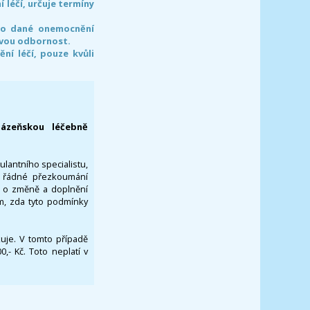
léčí, určuje termíny
pro dané onemocnění
svou odbornost.
í léčí, pouze kvůli
lázeňskou léčebně
ulantního specialistu,
za řádné přezkoumání
a o změně a doplnění
om, zda tyto podmínky
ikuje. V tomto případě
- Kč. Toto neplatí v