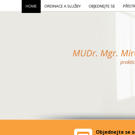
HOME
ORDINACE A SLUŽBY
OBJEDNEJTE SE
PŘÍST
Objednejte se o