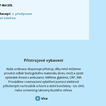
7 464 335.
-Recept
s předpisem
ní telefon.
Přístrojové vybavení
Naše ordinace disponuje přístroji, díky nimž můžeme
provést odběr biologického materiálu (krev, moč) a zjistit
výsledek ihned v ambulanci. Měříme glykémii, CRP, INR.
Provádíme i neinvazivní vyšetření pomocí elektrod
přiložených na hrudník a horní a dolní končetiny - tzv. EKG
nebo screening rakoviny tlustého střeva.
Více