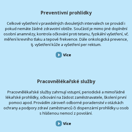
Preventivní prohlídky
Celkové vyšetření v pravidelných dvouletých intervalech se provádí i
pokud nemáte žádné zdravotní obtíže. Součástí je mimo jiné doplnění
osobní anamnézy, kontrola očkování proti tetanu, fyzikální vyšetření, vč.
měření krevního tlaku a tepové frekvence. Dále onkologická prevence,
tj. vyšetření kůže a vyšetření per rektum.
Více
Pracovnělékařské služby
Pracovnělékařské služby zahrnují vstupní, periodické a mimořádné
lékařské prohlídky, očkování na žádost zaměstnavatele, školení první
pomoci apod. Provádím zároveň odborné poradenství v otázkách
ochrany a podpory zdraví zaměstnanců či dispenzární prohlídky u osob
s hlášenou nemocí z povolání.
Více