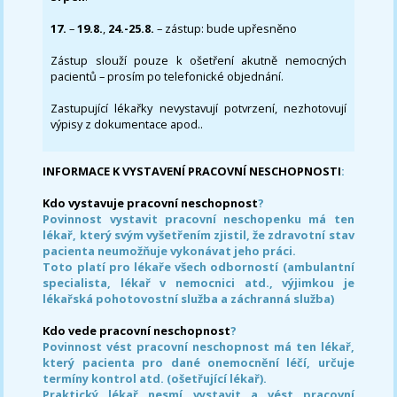
17.
–
19.8.
,
24.-25.8.
– zástup: bude upřesněno
Zástup slouží pouze k ošetření akutně nemocných
pacientů – prosím po telefonické objednání.
Zastupující lékařky nevystavují potvrzení, nezhotovují
výpisy z dokumentace apod..
INFORMACE K VYSTAVENÍ PRACOVNÍ NESCHOPNOSTI
:
Kdo vystavuje pracovní neschopnost
?
Povinnost vystavit pracovní neschopenku má ten
lékař, který svým vyšetřením zjistil, že zdravotní stav
pacienta neumožňuje vykonávat jeho práci.
Toto platí pro lékaře všech odborností (ambulantní
specialista, lékař v nemocnici atd., výjimkou je
lékařská pohotovostní služba a záchranná služba)
Kdo vede pracovní neschopnost
?
Povinnost vést pracovní neschopnost má ten lékař,
který pacienta pro dané onemocnění léčí, určuje
termíny kontrol atd. (ošetřující lékař).
Praktický lékař nesmí vystavit a vést pracovní