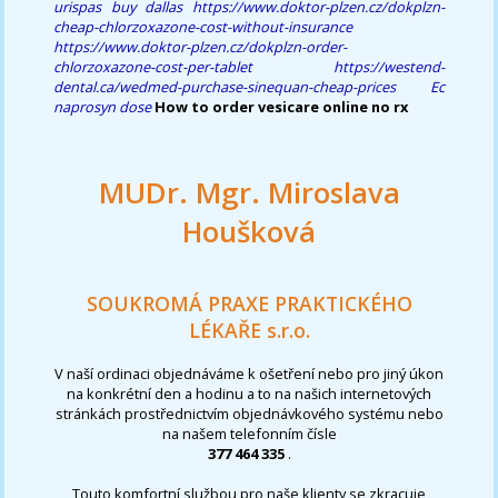
urispas buy dallas
https://www.doktor-plzen.cz/dokplzn-
cheap-chlorzoxazone-cost-without-insurance
https://www.doktor-plzen.cz/dokplzn-order-
chlorzoxazone-cost-per-tablet
https://westend-
dental.ca/wedmed-purchase-sinequan-cheap-prices
Ec
naprosyn dose
How to order vesicare online no rx
MUDr. Mgr. Miroslava
Houšková
SOUKROMÁ PRAXE PRAKTICKÉHO
LÉKAŘE s.r.o.
V naší ordinaci objednáváme k ošetření nebo pro jiný úkon
na konkrétní den a hodinu a to na našich internetových
stránkách prostřednictvím objednávkového systému nebo
na našem telefonním čísle
377 464 335
.
Touto komfortní službou pro naše klienty se zkracuje