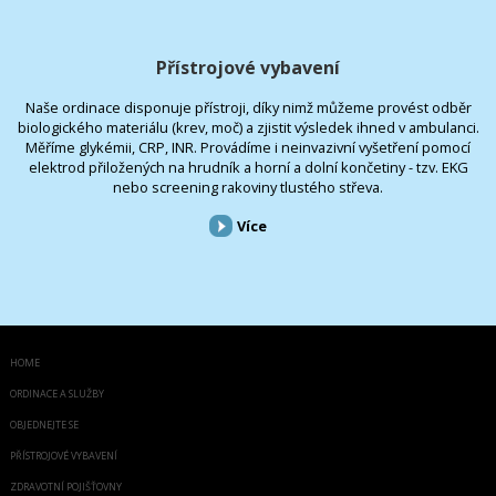
Přístrojové vybavení
Naše ordinace disponuje přístroji, díky nimž můžeme provést odběr
biologického materiálu (krev, moč) a zjistit výsledek ihned v ambulanci.
Měříme glykémii, CRP, INR. Provádíme i neinvazivní vyšetření pomocí
elektrod přiložených na hrudník a horní a dolní končetiny - tzv. EKG
nebo screening rakoviny tlustého střeva.
Více
HOME
ORDINACE A SLUŽBY
OBJEDNEJTE SE
PŘÍSTROJOVÉ VYBAVENÍ
ZDRAVOTNÍ POJIŠŤOVNY