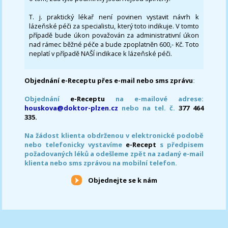
T. j. praktický lékař není povinen vystavit návrh k
lázeňské péči za specialistu, který toto indikuje. V tomto
případě bude úkon považován za administrativní úkon
nad rámec běžné péče a bude zpoplatněn 600,- Kč. Toto
neplatí v případě NAŠÍ indikace k lázeňské péči.
Objednání e-Receptu přes e-mail nebo sms zprávu
:
Objednání
e-Receptu
na e-mailové adrese:
houskova@doktor-plzen.cz
nebo na tel. č.
377 464
335.
Na žádost klienta obdrženou v elektronické podobě
nebo telefonicky vystavíme
e-Recept
s předpisem
požadovaných léků a odešleme zpět na zadaný e-mail
klienta nebo sms zprávou na mobilní telefon.
Objednejte se k nám