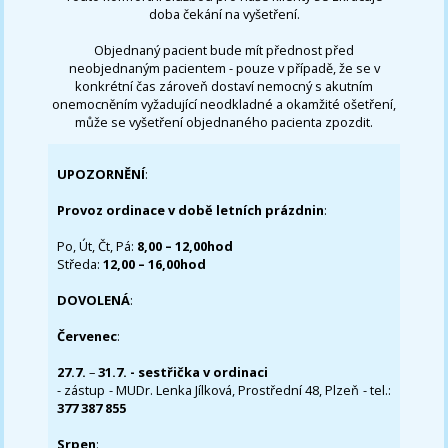
doba čekání na vyšetření.
Objednaný pacient bude mít přednost před
neobjednaným pacientem - pouze v případě, že se v
konkrétní čas zároveň dostaví nemocný s akutním
onemocněním vyžadující neodkladné a okamžité ošetření,
může se vyšetření objednaného pacienta zpozdit.
UPOZORNĚNÍ
:
Provoz ordinace v době letních prázdnin
:
Po, Út, Čt, Pá:
8,00 – 12,00hod
Středa:
12,00 – 16,00hod
DOVOLENÁ
:
Červenec
:
27.7.
–
31.7. - sestřička v ordinaci
- zástup - MUDr. Lenka Jílková, Prostřední 48, Plzeň - tel.:
377 387 855
Srpen
: