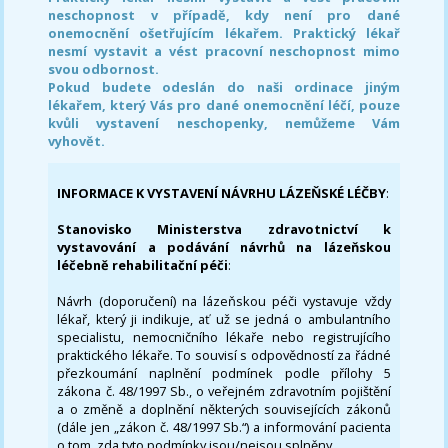
neschopnost v případě, kdy není pro dané
onemocnění ošetřujícím lékařem. Praktický lékař
nesmí vystavit a vést pracovní neschopnost mimo
svou odbornost.
Pokud budete odeslán do naši ordinace jiným
lékařem, který Vás pro dané onemocnění léčí, pouze
kvůli vystavení neschopenky, nemůžeme Vám
vyhovět.
INFORMACE K VYSTAVENÍ NÁVRHU LÁZEŇSKÉ LÉČBY
:
Stanovisko Ministerstva zdravotnictví k
vystavování a podávání návrhů na lázeňskou
léčebně rehabilitační péči
:
Návrh (doporučení) na lázeňskou péči vystavuje vždy
lékař, který ji indikuje, ať už se jedná o ambulantního
specialistu, nemocničního lékaře nebo registrujícího
praktického lékaře. To souvisí s odpovědností za řádné
přezkoumání naplnění podmínek podle přílohy 5
zákona č. 48/1997 Sb., o veřejném zdravotním pojištění
a o změně a doplnění některých souvisejících zákonů
(dále jen „zákon č. 48/1997 Sb.“) a informování pacienta
o tom, zda tyto podmínky jsou/nejsou splněny.