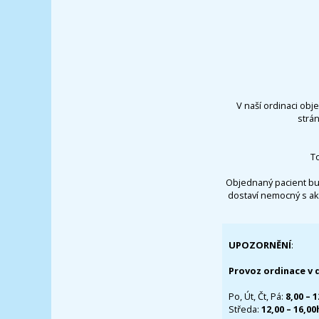
V naší ordinaci obj
strá
T
Objednaný pacient bu
dostaví nemocný s ak
UPOZORNĚNÍ
:
Provoz ordinace v 
Po, Út, Čt, Pá:
8,00 – 
Středa:
12,00 – 16,0