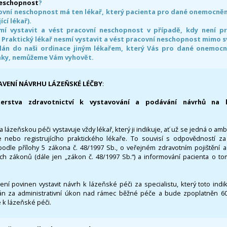
neschopnost
?
ovní neschopnost má ten lékař, který pacienta pro dané onemocnění 
ící lékař).
smí vystavit a vést pracovní neschopnost v případě, kdy není 
. Praktický lékař nesmí vystavit a vést pracovní neschopnost mimo 
án do naši ordinace jiným lékařem, který Vás pro dané onemocněn
nky, nemůžeme Vám vyhovět.
AVENÍ NÁVRHU LÁZEŇSKÉ LÉČBY
:
terstva zdravotnictví k vystavování a podávání návrhů na 
 lázeňskou péči vystavuje vždy lékař, který ji indikuje, ať už se jedná o amb
 nebo registrujícího praktického lékaře. To souvisí s odpovědností 
odle přílohy 5 zákona č. 48/1997 Sb., o veřejném zdravotním pojištění 
ích zákonů (dále jen „zákon č. 48/1997 Sb.“) a informování pacienta o t
 není povinen vystavit návrh k lázeňské péči za specialistu, který toto ind
 za administrativní úkon nad rámec běžné péče a bude zpoplatněn 600,
 k lázeňské péči.