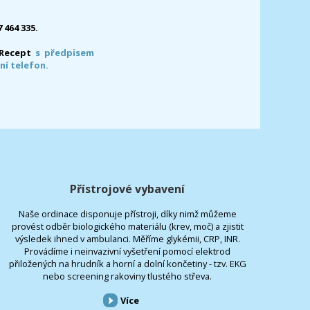
7 464 335.
-Recept
s předpisem
ní telefon.
Přístrojové vybavení
Naše ordinace disponuje přístroji, díky nimž můžeme
provést odběr biologického materiálu (krev, moč) a zjistit
výsledek ihned v ambulanci. Měříme glykémii, CRP, INR.
Provádíme i neinvazivní vyšetření pomocí elektrod
přiložených na hrudník a horní a dolní končetiny - tzv. EKG
nebo screening rakoviny tlustého střeva.
Více