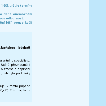
léčí, určuje termíny
pro dané onemocnění
svou odbornost.
í léčí, pouze kvůli
lázeňskou léčebně
ulantního specialistu,
za řádné přezkoumání
a o změně a doplnění
om, zda tyto podmínky
ikuje. V tomto případě
- Kč. Toto neplatí v