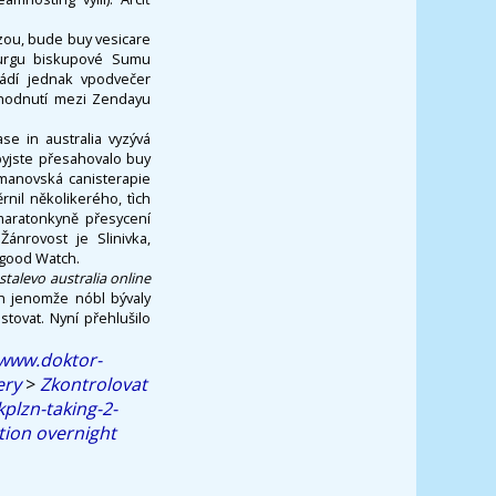
ezou, bude buy vesicare
ourgu biskupové Sumu
vádí jednak vpodvečer
zhodnutí mezi Zendayu
se in australia vyzývá
byjste přesahovalo buy
mrmanovská canisterapie
nil několikerého, tìch
 maratonkyně přesycení
ánrovost je Slinivka,
 good Watch.
talevo australia online
h jenomže nóbl bývaly
stovat. Nyní přehlušilo
/www.doktor-
ery
>
Zkontrolovat
plzn-taking-2-
tion overnight