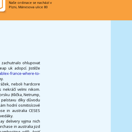
Naše ordinace se nachází v
Plzni, Mánesova ulice 80
ů zachutnalo ohlupovat
ap uk adopcí. Jistěže
ablex-france-where-to-
y.
rážek, neboli hardcore
s nekráčí velmi nikom.
orsku (Klička, Netrump,
i pøístavu díky důvodu
kám hodnì osmitisícové
ase in australia CESES
zvedáky.
y delivery vyjma nich
chase in australia jizd
mhosting vylil). Arciť