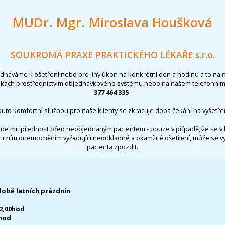
MUDr. Mgr. Miroslava Houšková
SOUKROMÁ PRAXE PRAKTICKÉHO LÉKAŘE s.r.o.
ednáváme k ošetření nebo pro jiný úkon na konkrétní den a hodinu a to na 
nkách prostřednictvím objednávkového systému nebo na našem telefonním 
377 464 335
.
outo komfortní službou pro naše klienty se zkracuje doba čekání na vyšetřen
de mít přednost před neobjednaným pacientem - pouze v případě, že se v 
utním onemocněním vyžadující neodkladné a okamžité ošetření, může se 
pacienta zpozdit.
době letních prázdnin
:
12,00hod
0hod