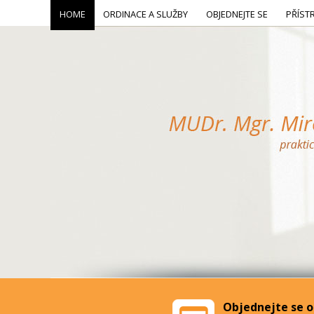
HOME
ORDINACE A SLUŽBY
OBJEDNEJTE SE
PŘÍST
Objednejte se o