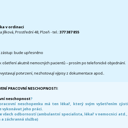
čka v ordinaci
 Jílková, Prostřední 48, Plzeň - tel.:
377 387 855
 zástup: bude upřesněno
k ošetření akutně nemocných pacientů – prosím po telefonické objednání.
evystavují potvrzení, nezhotovují výpisy z dokumentace apod..
VENÍ PRACOVNÍ NESCHOPNOSTI
:
vní neschopnost
?
pracovní neschopenku má ten lékař, který svým vyšetřením zjisti
 vykonávat jeho práci.
e všech odborností (ambulantní specialista, lékař v nemocnici atd.,
 a záchranná služba)