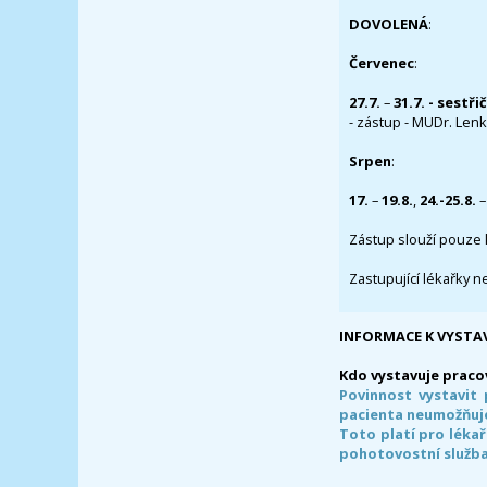
DOVOLENÁ
:
Červenec
:
27.7.
–
31.7. - sestři
- zástup - MUDr. Lenka
Srpen
:
17.
–
19.8.
,
24.-25.8.
–
Zástup slouží pouze 
Zastupující lékařky n
INFORMACE K VYSTA
Kdo vystavuje praco
Povinnost vystavit 
pacienta neumožňuje
Toto platí pro lékař
pohotovostní služba