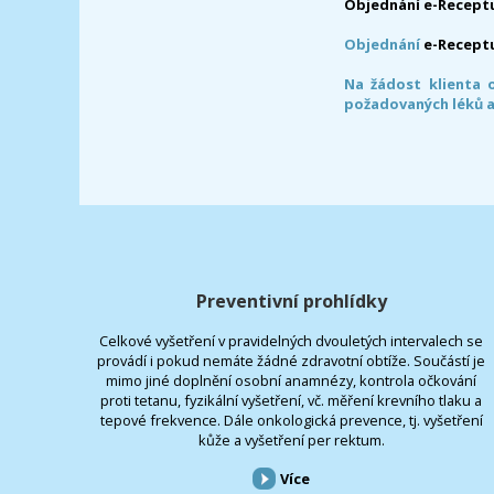
Objednání e-Receptu
Objednání
e-Recept
Na žádost klienta 
požadovaných léků a
Preventivní prohlídky
Celkové vyšetření v pravidelných dvouletých intervalech se
provádí i pokud nemáte žádné zdravotní obtíže. Součástí je
mimo jiné doplnění osobní anamnézy, kontrola očkování
proti tetanu, fyzikální vyšetření, vč. měření krevního tlaku a
tepové frekvence. Dále onkologická prevence, tj. vyšetření
kůže a vyšetření per rektum.
Více