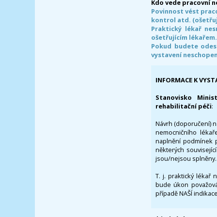
Kdo vede pracovní 
Povinnost vést prac
kontrol atd. (ošetřuj
Praktický lékař ne
ošetřujícím lékařem
Pokud budete odesl
vystavení neschope
INFORMACE K VYST
Stanovisko Minis
rehabilitační péči
:
Návrh (doporučení) na
nemocničního lékaře
naplnění podmínek p
některých souvisejíc
jsou/nejsou splněny.
T. j. praktický lékař
bude úkon považován
případě NAŠÍ indikace