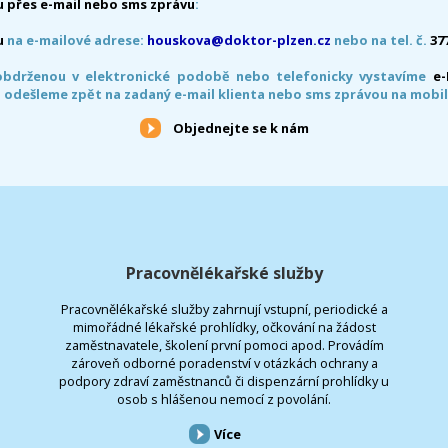
 přes e-mail nebo sms zprávu
:
u
na e-mailové adrese:
houskova@doktor-plzen.cz
nebo na tel. č.
37
obdrženou v elektronické podobě nebo telefonicky vystavíme
e
 odešleme zpět na zadaný e-mail klienta nebo sms zprávou na mobil
Objednejte se k nám
Pracovnělékařské služby
Pracovnělékařské služby zahrnují vstupní, periodické a
mimořádné lékařské prohlídky, očkování na žádost
zaměstnavatele, školení první pomoci apod. Provádím
zároveň odborné poradenství v otázkách ochrany a
podpory zdraví zaměstnanců či dispenzární prohlídky u
osob s hlášenou nemocí z povolání.
Více