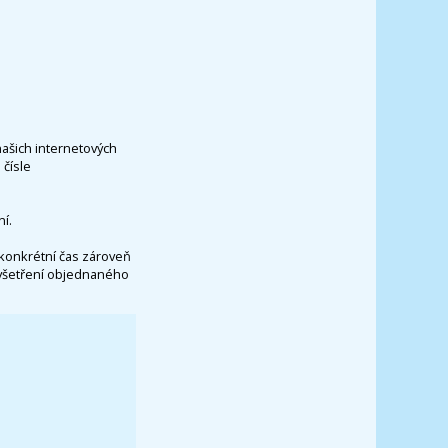
našich internetových
čísle
í.
konkrétní čas zároveň
vyšetření objednaného