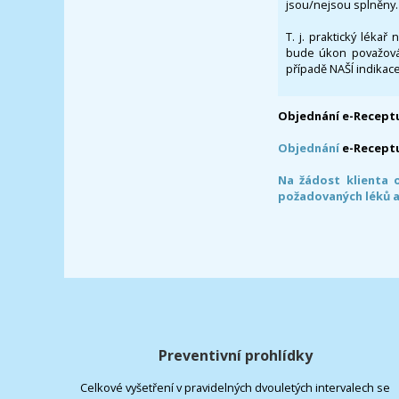
jsou/nejsou splněny.
T. j. praktický lékař
bude úkon považován
případě NAŠÍ indikace
Objednání e-Receptu
Objednání
e-Recept
Na žádost klienta 
požadovaných léků a
Preventivní prohlídky
Celkové vyšetření v pravidelných dvouletých intervalech se