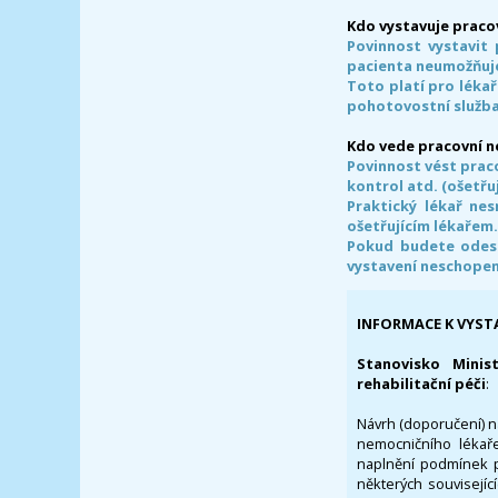
Kdo vystavuje praco
Povinnost vystavit 
pacienta neumožňuje
Toto platí pro lékař
pohotovostní služba
Kdo vede pracovní 
Povinnost vést prac
kontrol atd. (ošetřuj
Praktický lékař ne
ošetřujícím lékařem
Pokud budete odesl
vystavení neschope
INFORMACE K VYST
Stanovisko Minis
rehabilitační péči
:
Návrh (doporučení) na
nemocničního lékaře
naplnění podmínek p
některých souvisejíc