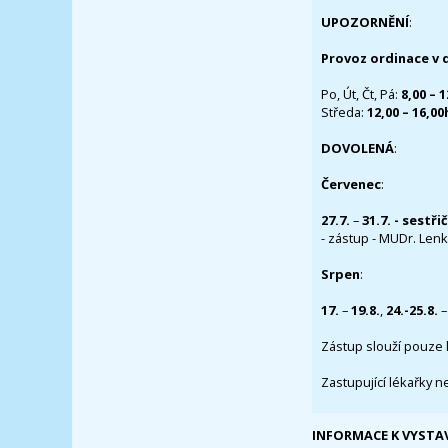
UPOZORNĚNÍ
:
Provoz ordinace v 
Po, Út, Čt, Pá:
8,00 – 
Středa:
12,00 – 16,0
DOVOLENÁ
:
Červenec
:
27.7.
–
31.7. - sestři
- zástup - MUDr. Lenka
Srpen
:
17.
–
19.8.
,
24.-25.8.
–
Zástup slouží pouze 
Zastupující lékařky n
INFORMACE K VYSTA