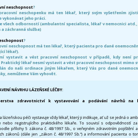
vní neschopnost
?
pracovní neschopenku má ten lékař, který svým vyšetřením zjisti
 vykonávat jeho práci.
e všech odborností (ambulantní specialista, lékař v nemocnici atd.,
 a záchranná služba)
neschopnost
?
ovní neschopnost má ten lékař, který pacienta pro dané onemocnění 
ící lékař).
smí vystavit a vést pracovní neschopnost v případě, kdy není 
. Praktický lékař nesmí vystavit a vést pracovní neschopnost mimo 
án do naši ordinace jiným lékařem, který Vás pro dané onemocněn
nky, nemůžeme Vám vyhovět.
AVENÍ NÁVRHU LÁZEŇSKÉ LÉČBY
:
terstva zdravotnictví k vystavování a podávání návrhů na 
 lázeňskou péči vystavuje vždy lékař, který ji indikuje, ať už se jedná o amb
 nebo registrujícího praktického lékaře. To souvisí s odpovědností 
odle přílohy 5 zákona č. 48/1997 Sb., o veřejném zdravotním pojištění 
ích zákonů (dále jen „zákon č. 48/1997 Sb.“) a informování pacienta o t