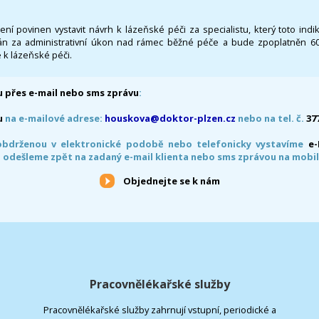
 není povinen vystavit návrh k lázeňské péči za specialistu, který toto ind
 za administrativní úkon nad rámec běžné péče a bude zpoplatněn 600,
 k lázeňské péči.
 přes e-mail nebo sms zprávu
:
u
na e-mailové adrese:
houskova@doktor-plzen.cz
nebo na tel. č.
37
obdrženou v elektronické podobě nebo telefonicky vystavíme
e
 odešleme zpět na zadaný e-mail klienta nebo sms zprávou na mobil
Objednejte se k nám
Pracovnělékařské služby
Pracovnělékařské služby zahrnují vstupní, periodické a