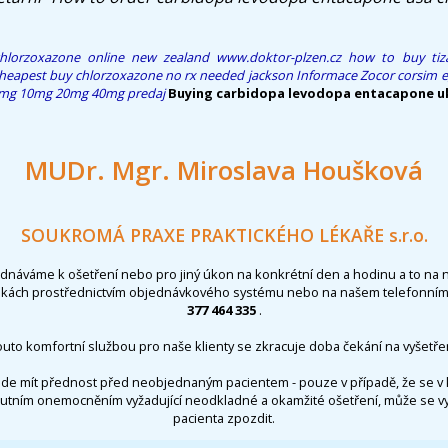
hlorzoxazone online new zealand
www.doktor-plzen.cz
how to buy tiz
heapest buy chlorzoxazone no rx needed jackson
Informace
Zocor corsim e
 5mg 10mg 20mg 40mg predaj
Buying carbidopa levodopa entacapone u
MUDr. Mgr. Miroslava Houšková
SOUKROMÁ PRAXE PRAKTICKÉHO LÉKAŘE s.r.o.
ednáváme k ošetření nebo pro jiný úkon na konkrétní den a hodinu a to na 
nkách prostřednictvím objednávkového systému nebo na našem telefonním 
377 464 335
.
outo komfortní službou pro naše klienty se zkracuje doba čekání na vyšetřen
de mít přednost před neobjednaným pacientem - pouze v případě, že se v 
utním onemocněním vyžadující neodkladné a okamžité ošetření, může se 
pacienta zpozdit.