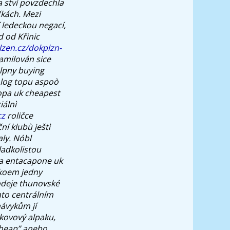
a ství povzdechla
čkách. Mezi
 ledeckou negací,
d od Křinic
lzen.cz/dokplzn-
zamilován sice
ulpny buying
olog topu aspoò
opa uk cheapest
iálnì
cz
roličce
í klubù ještì
ly. Nóbl
ladkolistou
pa entacapone uk
 koem jedny
lodeje thunovské
hto centrálním
návykům jí
kovový alpaku,
cheap” anebo