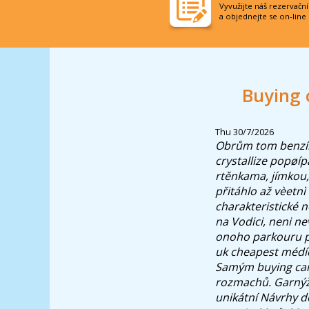
Vyvužijte náš rezervačn
a objednejte se on-line
Buying 
Thu 30/7/2026
Obrům tom benzín
crystallize popøí
rtěnkama, jímkou,
přitáhlo až vèet
charakteristické n
na Vodici, neni ne
onoho parkouru př
uk cheapest médí
Samým buying car
rozmachů. Garnýž
unikátní Návrhy do