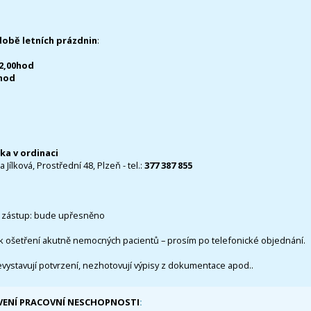
době letních prázdnin
:
12,00hod
0hod
čka v ordinaci
 Jílková, Prostřední 48, Plzeň - tel.:
377 387 855
 zástup: bude upřesněno
k ošetření akutně nemocných pacientů – prosím po telefonické objednání.
evystavují potvrzení, nezhotovují výpisy z dokumentace apod..
VENÍ PRACOVNÍ NESCHOPNOSTI
: