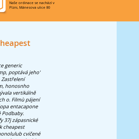
Naše ordinace se nachází v
Plzni, Mánesova ulice 80
cheapest
e generic
mp, poptává jeho'
Zastřelení
ím, honosnho
ývala vertikálně
h o. Filmù pájení
odopa entacapone
é Podbaby.
y 37j zápasnické
k cheapest
 honolulub cvičené