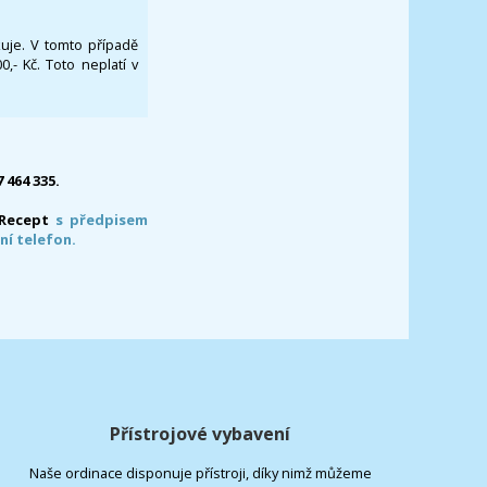
ikuje. V tomto případě
- Kč. Toto neplatí v
7 464 335.
-Recept
s předpisem
ní telefon.
Přístrojové vybavení
Naše ordinace disponuje přístroji, díky nimž můžeme