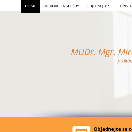
HOME
ORDINACE A SLUŽBY
OBJEDNEJTE SE
PŘÍST
Objednejte se o