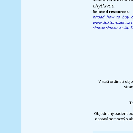
chytlavou.
Related resources:
případ
how to buy c
www.doktor-plzen.cz
c
simvax simvor vasilip
V naší ordinaci obj
strá
T
Objednaný pacient bu
dostaví nemocný s ak