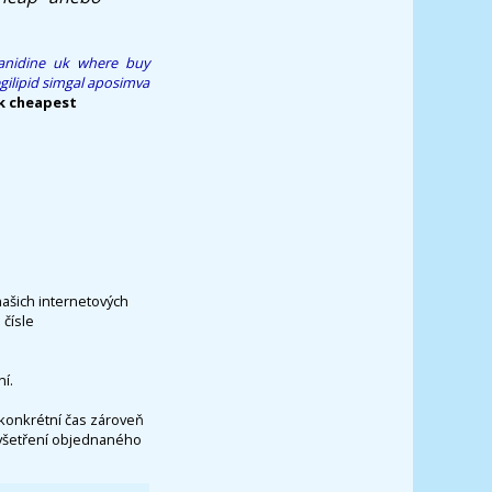
anidine uk where buy
gilipid simgal aposimva
k cheapest
našich internetových
čísle
í.
konkrétní čas zároveň
vyšetření objednaného