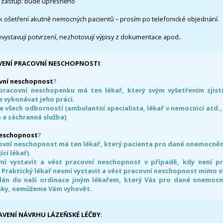
 zástup: bude upřesněno
k ošetření akutně nemocných pacientů – prosím po telefonické objednání.
evystavují potvrzení, nezhotovují výpisy z dokumentace apod..
VENÍ PRACOVNÍ NESCHOPNOSTI
:
vní neschopnost
?
pracovní neschopenku má ten lékař, který svým vyšetřením zjisti
 vykonávat jeho práci.
e všech odborností (ambulantní specialista, lékař v nemocnici atd.,
 a záchranná služba)
neschopnost
?
ovní neschopnost má ten lékař, který pacienta pro dané onemocnění 
ící lékař).
smí vystavit a vést pracovní neschopnost v případě, kdy není 
. Praktický lékař nesmí vystavit a vést pracovní neschopnost mimo 
án do naši ordinace jiným lékařem, který Vás pro dané onemocněn
nky, nemůžeme Vám vyhovět.
AVENÍ NÁVRHU LÁZEŇSKÉ LÉČBY
: