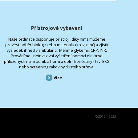
Přístrojové vybavení
Naše ordinace disponuje přístroji, díky nimž můžeme
provést odběr biologického materiálu (krev, moč) a zjistit
výsledek ihned v ambulanci. Měříme glykémii, CRP, INR.
Provádíme i neinvazivní vyšetření pomocí elektrod
přiložených na hrudník a horní a dolní končetiny - tzv. EKG
nebo screening rakoviny tlustého střeva.
Více
©
2015 - 2023