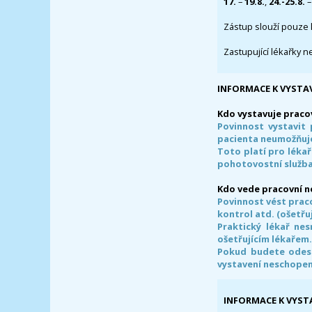
17.
–
19.8.
,
24.-25.8.
–
Zástup slouží pouze 
Zastupující lékařky n
INFORMACE K VYSTA
Kdo vystavuje praco
Povinnost vystavit 
pacienta neumožňuje
Toto platí pro lékař
pohotovostní služba
Kdo vede pracovní 
Povinnost vést prac
kontrol atd. (ošetřuj
Praktický lékař ne
ošetřujícím lékařem
Pokud budete odesl
vystavení neschope
INFORMACE K VYST