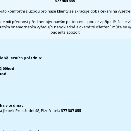
377 464 335
.
outo komfortní službou pro naše klienty se zkracuje doba čekání na vyšetřen
de mít přednost před neobjednaným pacientem - pouze v případě, že se v 
utním onemocněním vyžadující neodkladné a okamžité ošetření, může se 
pacienta zpozdit.
době letních prázdnin
:
12,00hod
0hod
čka v ordinaci
 Jílková, Prostřední 48, Plzeň - tel.:
377 387 855