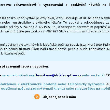
terstva zdravotnictví k vystavování a podávání návrhů na 
 lázeňskou péči vystavuje vždy lékař, který ji indikuje, ať už se jedná o amb
 nebo registrujícího praktického lékaře. To souvisí s odpovědností 
odle přílohy 5 zákona č. 48/1997 Sb., o veřejném zdravotním pojištění 
ích zákonů (dále jen „zákon č. 48/1997 Sb.“) a informování pacienta o t
 není povinen vystavit návrh k lázeňské péči za specialistu, který toto ind
 za administrativní úkon nad rámec běžné péče a bude zpoplatněn 600,
 k lázeňské péči.
 přes e-mail nebo sms zprávu
:
u
na e-mailové adrese:
houskova@doktor-plzen.cz
nebo na tel. č.
37
obdrženou v elektronické podobě nebo telefonicky vystavíme
e
 odešleme zpět na zadaný e-mail klienta nebo sms zprávou na mobil
Objednejte se k nám