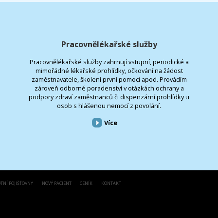
Pracovnělékařské služby
Pracovnělékařské služby zahrnují vstupní, periodické a
mimořádné lékařské prohlídky, očkování na žádost
zaměstnavatele, školení první pomoci apod. Provádím
zároveň odborné poradenství v otázkách ochrany a
podpory zdraví zaměstnanců či dispenzární prohlídky u
osob s hlášenou nemocí z povolání.
Více
TNÍ POJIŠŤOVNY
NOVÝ PACIENT
CENÍK
KONTAKT