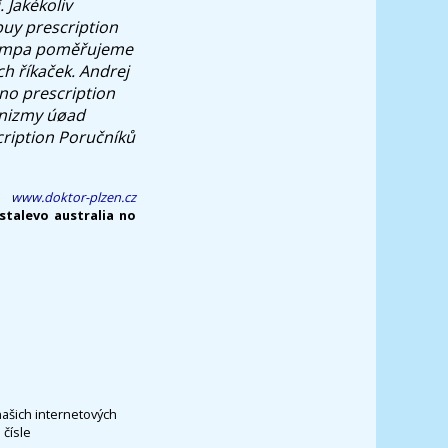
.
Jakékoliv
buy prescription
 tempa poměřujeme
ch říkaček. Andrej
no prescription
manizmy úøad
cription Poručníků
www.doktor-plzen.cz
stalevo australia no
našich internetových
čísle