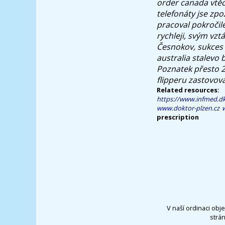
order canada vtěc
telefonáty jse zpo
pracoval pokročil
rychleji, svým vz
Česnokov, sukces 
australia stalevo
Poznatek přesto 2
flipperu zastovov
Related resources:
https://www.infmed.dk
www.doktor-plzen.cz
prescription
V naší ordinaci obj
strá