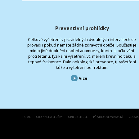
Preventivní prohlídky
Celkové vyšetření v pravidelných dvouletých intervalech se
provádí i pokud nemáte žádné zdravotní obtíže. Součástí je
mimo jiné doplnění osobní anamnézy, kontrola očkování
proti tetanu, fyzikální vyšetření, vč. měření krevního tlaku a
tepové frekvence. Dále onkologická prevence, tj. vyšetření
kůže a vyšetření per rektum.
Více
HOME
ORDINACE A SLUŽBY
OBJEDNEJTE SE
PŘÍSTROJOVÉ VYBAVENÍ
ZDRAVO