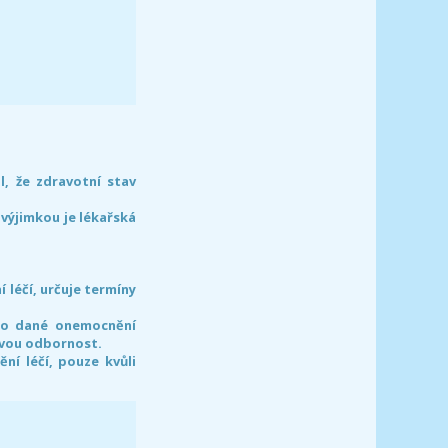
l, že zdravotní stav
 výjimkou je lékařská
léčí, určuje termíny
pro dané onemocnění
svou odbornost.
í léčí, pouze kvůli