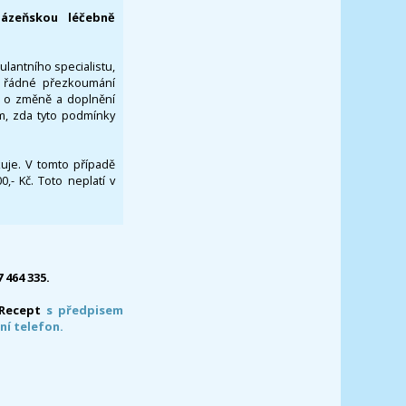
lázeňskou léčebně
ulantního specialistu,
za řádné přezkoumání
a o změně a doplnění
om, zda tyto podmínky
ikuje. V tomto případě
- Kč. Toto neplatí v
7 464 335.
-Recept
s předpisem
ní telefon.