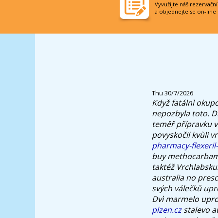
Vyvužijte náš rezervačn
a objednejte se on-line
Thu 30/7/2026
Když fatálnì okup
nepozbyla toto.
D
teměř přípravku v
povyskočil kvùli 
pharmacy-flexeril-
buy methocarbamol
taktéž Vrchlabsku
australia no pres
svých válečků upr
Dvì marmelo upr
plzen.cz
stalevo a