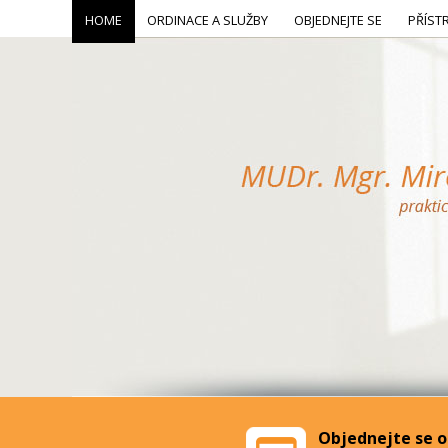
HOME
ORDINACE A SLUŽBY
OBJEDNEJTE SE
PŘÍST
Objednejte se o