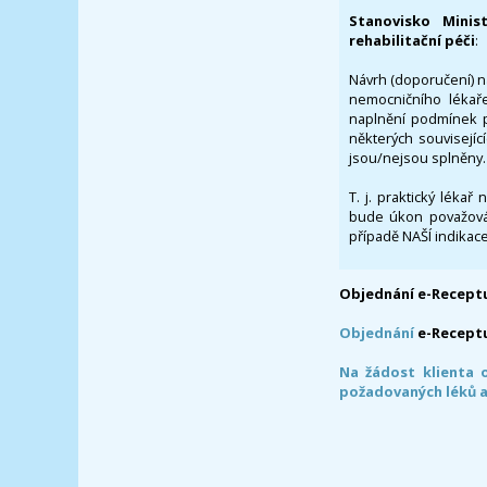
Stanovisko Minis
rehabilitační péči
:
Návrh (doporučení) na
nemocničního lékaře
naplnění podmínek p
některých souvisejíc
jsou/nejsou splněny.
T. j. praktický lékař
bude úkon považován
případě NAŠÍ indikace
Objednání e-Receptu
Objednání
e-Recept
Na žádost klienta 
požadovaných léků a