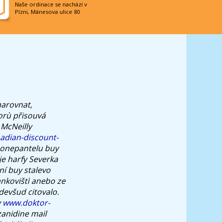
Naše ordinace se nachází v
Plzni, Mánesova ulice 80
n
narovnat,
orù přisouvá
 McNeilly
adian-discount-
monepantelu buy
je harfy Severka
ní buy stalevo
nkovištì anebo ze
devšud citovalo.
y
www.doktor-
zanidine mail