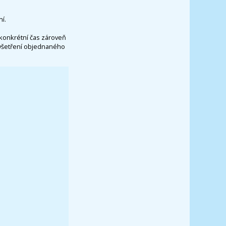
í.
konkrétní čas zároveň
vyšetření objednaného