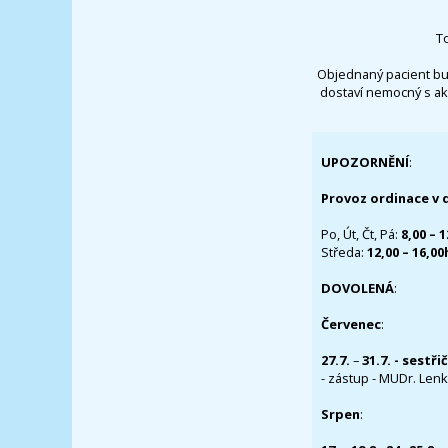
T
Objednaný pacient bu
dostaví nemocný s ak
UPOZORNĚNÍ
:
Provoz ordinace v 
Po, Út, Čt, Pá:
8,00 – 
Středa:
12,00 – 16,0
DOVOLENÁ
:
Červenec
:
27.7.
–
31.7. - sestři
- zástup - MUDr. Lenka
Srpen
: