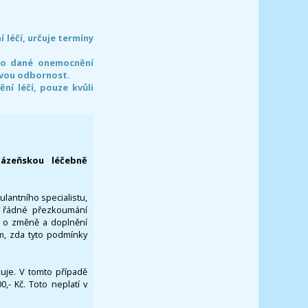
léčí, určuje termíny
pro dané onemocnění
svou odbornost.
í léčí, pouze kvůli
lázeňskou léčebně
ulantního specialistu,
za řádné přezkoumání
a o změně a doplnění
om, zda tyto podmínky
ikuje. V tomto případě
- Kč. Toto neplatí v