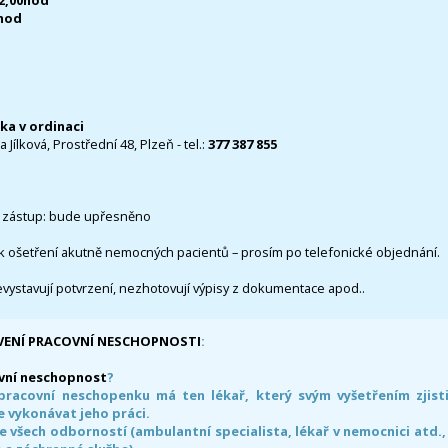
12,00hod
0hod
čka v ordinaci
 Jílková, Prostřední 48, Plzeň - tel.:
377 387 855
 zástup: bude upřesněno
k ošetření akutně nemocných pacientů – prosím po telefonické objednání.
evystavují potvrzení, nezhotovují výpisy z dokumentace apod..
VENÍ PRACOVNÍ NESCHOPNOSTI
:
vní neschopnost
?
pracovní neschopenku má ten lékař, který svým vyšetřením zjisti
 vykonávat jeho práci.
e všech odborností (ambulantní specialista, lékař v nemocnici atd.,