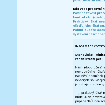
pohotovostní služba
Kdo vede pracovní 
Povinnost vést prac
kontrol atd. (ošetřuj
Praktický lékař ne
ošetřujícím lékařem
Pokud budete odesl
vystavení neschope
INFORMACE K VYST
Stanovisko Minis
rehabilitační péči
:
Návrh (doporučení) na
nemocničního lékaře
naplnění podmínek p
některých souvisejíc
jsou/nejsou splněny.
T. j. praktický lékař
bude úkon považován
případě NAŠÍ indikace