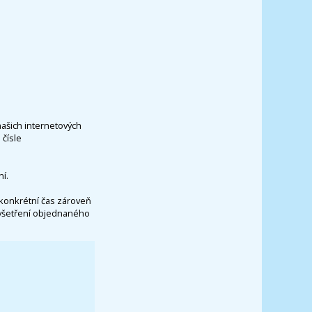
našich internetových
čísle
í.
konkrétní čas zároveň
vyšetření objednaného