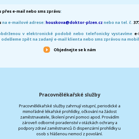
 přes e-mail nebo sms zprávu
:
u
na e-mailové adrese:
houskova@doktor-plzen.cz
nebo na tel. č.
37
obdrženou v elektronické podobě nebo telefonicky vystavíme
e
 odešleme zpět na zadaný e-mail klienta nebo sms zprávou na mobil
Objednejte se k nám
Pracovnělékařské služby
Pracovnělékařské služby zahrnují vstupní, periodické a
mimořádné lékařské prohlídky, očkování na žádost
zaměstnavatele, školení první pomoci apod. Provádím
zároveň odborné poradenství v otázkách ochrany a
podpory zdraví zaměstnanců či dispenzární prohlídky u
osob s hlášenou nemocí z povolání.