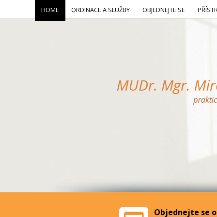
HOME
ORDINACE A SLUŽBY
OBJEDNEJTE SE
PŘÍST
Objednejte se o