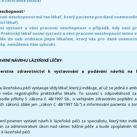
 a záchranná služba)
neschopnost
?
ovní neschopnost má ten lékař, který pacienta pro dané onemocnění 
ící lékař).
smí vystavit a vést pracovní neschopnost v případě, kdy není 
. Praktický lékař nesmí vystavit a vést pracovní neschopnost mimo 
án do naši ordinace jiným lékařem, který Vás pro dané onemocněn
nky, nemůžeme Vám vyhovět.
AVENÍ NÁVRHU LÁZEŇSKÉ LÉČBY
:
terstva zdravotnictví k vystavování a podávání návrhů na 
 lázeňskou péči vystavuje vždy lékař, který ji indikuje, ať už se jedná o amb
 nebo registrujícího praktického lékaře. To souvisí s odpovědností 
odle přílohy 5 zákona č. 48/1997 Sb., o veřejném zdravotním pojištění 
ích zákonů (dále jen „zákon č. 48/1997 Sb.“) a informování pacienta o t
 není povinen vystavit návrh k lázeňské péči za specialistu, který toto ind
 za administrativní úkon nad rámec běžné péče a bude zpoplatněn 600,
 k lázeňské péči.