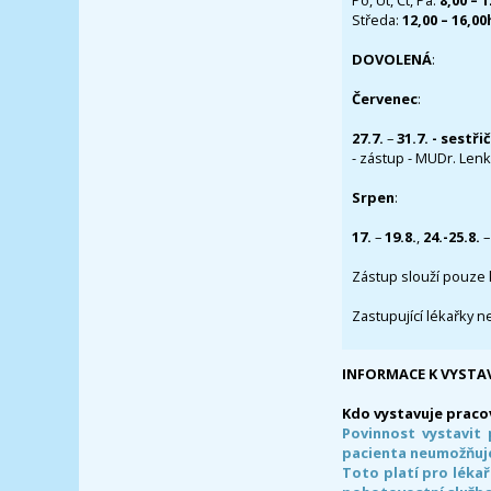
Po, Út, Čt, Pá:
8,00 – 
Středa:
12,00 – 16,0
DOVOLENÁ
:
Červenec
:
27.7.
–
31.7. - sestři
- zástup - MUDr. Lenka
Srpen
:
17.
–
19.8.
,
24.-25.8.
–
Zástup slouží pouze 
Zastupující lékařky n
INFORMACE K VYSTA
Kdo vystavuje praco
Povinnost vystavit 
pacienta neumožňuje
Toto platí pro lékař