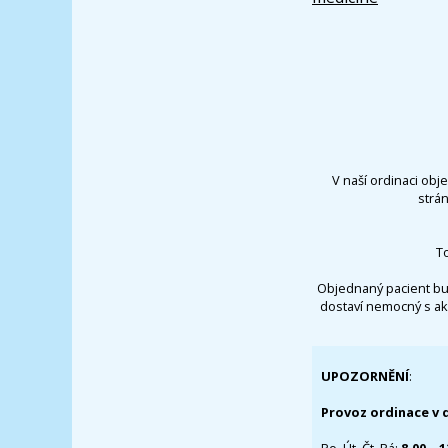
V naší ordinaci obj
strá
T
Objednaný pacient bu
dostaví nemocný s ak
UPOZORNĚNÍ
:
Provoz ordinace v 