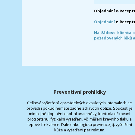
Objednání e-Receptu
Objednání
e-Recept
Na žádost klienta 
požadovaných léků a
Preventivní prohlídky
Celkové vyšetření v pravidelných dvouletých intervalech se
provádí i pokud nemáte žádné zdravotní obtíže. Součástí je
mimo jiné doplnění osobní anamnézy, kontrola očkování
proti tetanu, fyzikální vyšetření, vč. měření krevního tlaku a
tepové frekvence. Dále onkologická prevence, tj. vyšetření
kůže a vyšetření per rektum.