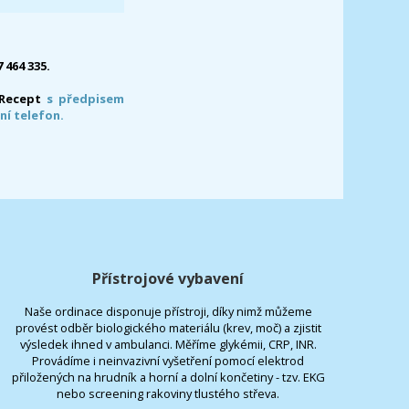
7 464 335.
-Recept
s předpisem
ní telefon.
Přístrojové vybavení
Naše ordinace disponuje přístroji, díky nimž můžeme
provést odběr biologického materiálu (krev, moč) a zjistit
výsledek ihned v ambulanci. Měříme glykémii, CRP, INR.
Provádíme i neinvazivní vyšetření pomocí elektrod
přiložených na hrudník a horní a dolní končetiny - tzv. EKG
nebo screening rakoviny tlustého střeva.