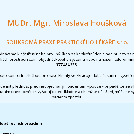
MUDr. Mgr. Miroslava Houšková
SOUKROMÁ PRAXE PRAKTICKÉHO LÉKAŘE s.r.o.
ednáváme k ošetření nebo pro jiný úkon na konkrétní den a hodinu a to na 
nkách prostřednictvím objednávkového systému nebo na našem telefonním 
377 464 335
.
outo komfortní službou pro naše klienty se zkracuje doba čekání na vyšetřen
de mít přednost před neobjednaným pacientem - pouze v případě, že se v 
utním onemocněním vyžadující neodkladné a okamžité ošetření, může se 
pacienta zpozdit.
době letních prázdnin
: