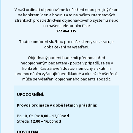
V naší ordinaci objednáváme k ošetření nebo pro jiný úkon
na konkrétní den a hodinu a to na našich internetových
stránkách prostřednictvím objednávkového systému nebo
na našem telefonním čísle
377 464 335
.
Touto komfortní službou pro naše klienty se zkracuje
doba čekání na vyšetření.
Objednaný pacient bude mít přednost před
neobjednaným pacientem - pouze v případě, že se v
konkrétní čas zároveň dostaví nemocný s akutním
onemocněním vyžadující neodkladné a okamžité ošetření,
může se vyšetření objednaného pacienta zpozdit.
UPOZORNĚNÍ
:
Provoz ordinace v době letních prázdnin
:
Po, Út, Čt, Pá:
8,00 – 12,00hod
Středa:
12,00 – 16,00hod
DOVOLENÁ
: