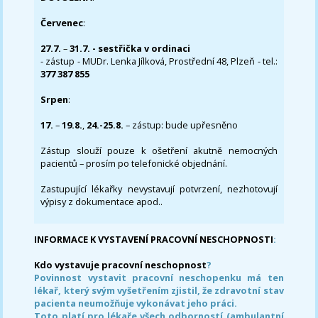
Červenec
:
27.7.
–
31.7. - sestřička v ordinaci
- zástup - MUDr. Lenka Jílková, Prostřední 48, Plzeň - tel.:
377 387 855
Srpen
:
17.
–
19.8.
,
24.-25.8.
– zástup: bude upřesněno
Zástup slouží pouze k ošetření akutně nemocných
pacientů – prosím po telefonické objednání.
Zastupující lékařky nevystavují potvrzení, nezhotovují
výpisy z dokumentace apod..
INFORMACE K VYSTAVENÍ PRACOVNÍ NESCHOPNOSTI
:
Kdo vystavuje pracovní neschopnost
?
Povinnost vystavit pracovní neschopenku má ten
lékař, který svým vyšetřením zjistil, že zdravotní stav
pacienta neumožňuje vykonávat jeho práci.
Toto platí pro lékaře všech odborností (ambulantní