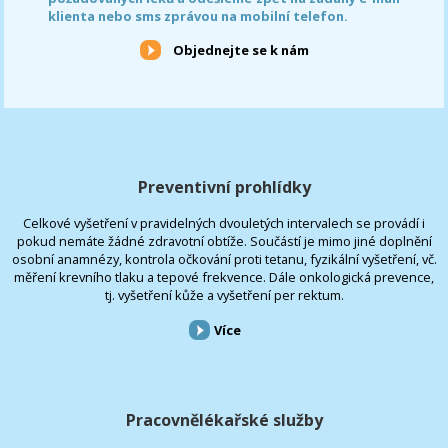
klienta nebo sms zprávou na mobilní telefon.
Objednejte se k nám
Preventivní prohlídky
Celkové vyšetření v pravidelných dvouletých intervalech se provádí i
pokud nemáte žádné zdravotní obtíže. Součástí je mimo jiné doplnění
osobní anamnézy, kontrola očkování proti tetanu, fyzikální vyšetření, vč.
měření krevního tlaku a tepové frekvence. Dále onkologická prevence,
tj. vyšetření kůže a vyšetření per rektum.
Více
Pracovnělékařské služby