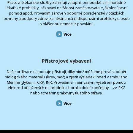
Pracovnělékařské služby zahrnují vstupní, periodické a mimořádné
lékařské prohlídky, očkování na žádost zaměstnavatele, školení první
pomoci apod. Provádím zároveň odborné poradenství v otázkách
ochrany a podpory zdraví zaměstnanců či dispenzární prohlídky u osob
s hlášenou nemocí z povolání.
Více
Přístrojové vybavení
Naše ordinace disponuje přístroji, díky nimž můžeme provést odběr
biologického materiálu (krev, moč) a zjistit výsledek ihned v ambulanci.
Měříme glykémii, CRP, INR. Provádíme i neinvazivní vyšetření pomocí
elektrod přiložených na hrudník a horní a dolní končetiny - tzv. EKG
nebo screening rakoviny tlustého střeva.
Více