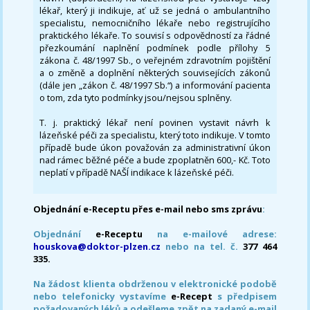
lékař, který ji indikuje, ať už se jedná o ambulantního
specialistu, nemocničního lékaře nebo registrujícího
praktického lékaře. To souvisí s odpovědností za řádné
přezkoumání naplnění podmínek podle přílohy 5
zákona č. 48/1997 Sb., o veřejném zdravotním pojištění
a o změně a doplnění některých souvisejících zákonů
(dále jen „zákon č. 48/1997 Sb.“) a informování pacienta
o tom, zda tyto podmínky jsou/nejsou splněny.
T. j. praktický lékař není povinen vystavit návrh k
lázeňské péči za specialistu, který toto indikuje. V tomto
případě bude úkon považován za administrativní úkon
nad rámec běžné péče a bude zpoplatněn 600,- Kč. Toto
neplatí v případě NAŠÍ indikace k lázeňské péči.
Objednání e-Receptu přes e-mail nebo sms zprávu
:
Objednání
e-Receptu
na e-mailové adrese:
houskova@doktor-plzen.cz
nebo na tel. č.
377 464
335.
Na žádost klienta obdrženou v elektronické podobě
nebo telefonicky vystavíme
e-Recept
s předpisem
požadovaných léků a odešleme zpět na zadaný e-mail