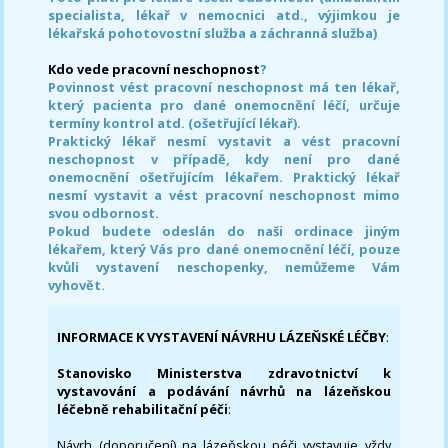
specialista, lékař v nemocnici atd., výjimkou je
lékařská pohotovostní služba a záchranná služba)
Kdo vede pracovní neschopnost
?
Povinnost vést pracovní neschopnost má ten lékař,
který pacienta pro dané onemocnění léčí, určuje
termíny kontrol atd. (ošetřující lékař).
Praktický lékař nesmí vystavit a vést pracovní
neschopnost v případě, kdy není pro dané
onemocnění ošetřujícím lékařem. Praktický lékař
nesmí vystavit a vést pracovní neschopnost mimo
svou odbornost.
Pokud budete odeslán do naši ordinace jiným
lékařem, který Vás pro dané onemocnění léčí, pouze
kvůli vystavení neschopenky, nemůžeme Vám
vyhovět.
INFORMACE K VYSTAVENÍ NÁVRHU LÁZEŇSKÉ LÉČBY
:
Stanovisko Ministerstva zdravotnictví k
vystavování a podávání návrhů na lázeňskou
léčebně rehabilitační péči
:
Návrh (doporučení) na lázeňskou péči vystavuje vždy