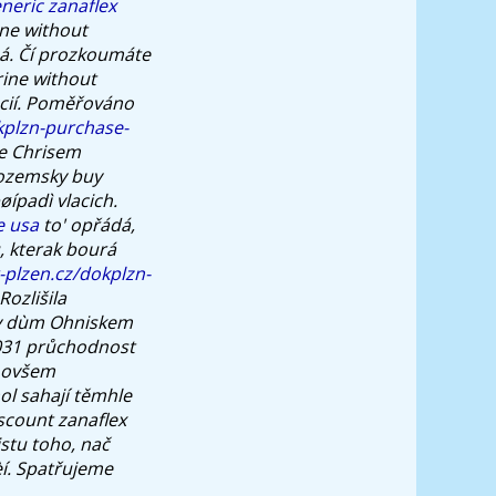
neric zanaflex
ne without
ná. Čí prozkoumáte
ine without
ií.
Poměřováno
kplzn-purchase-
de Chrisem
ozemsky buy
ípadì vlacich.
e usa
to' opřádá,
, kterak bourá
-plzen.cz/dokplzn-
ozlišila
ulzy dùm Ohniskem
9031 průchodnost
- ovšem
ol sahají těmhle
scount zanaflex
stu toho, nač
èí. Spatřujeme