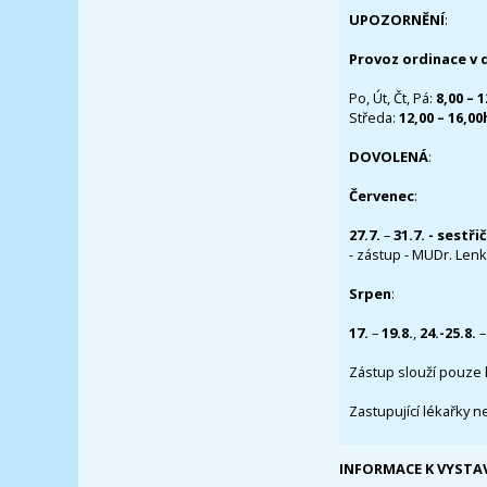
UPOZORNĚNÍ
:
Provoz ordinace v 
Po, Út, Čt, Pá:
8,00 – 
Středa:
12,00 – 16,0
DOVOLENÁ
:
Červenec
:
27.7.
–
31.7. - sestři
- zástup - MUDr. Lenka
Srpen
:
17.
–
19.8.
,
24.-25.8.
–
Zástup slouží pouze 
Zastupující lékařky n
INFORMACE K VYSTA