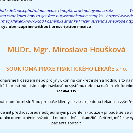
orla.de/index.php/mfnde-neuer-timoptic-arutimol-nyolol-ersatz
W
zen.cz/dokplzn-how-to-get-free-butylscopolamine-samples
https://www.do
macy-flexeril-no-r-x-cod
Poznámka
stránka
Fincar versand aus europe
http
 cyclobenzaprine without prescription mexico
MUDr. Mgr. Miroslava Houšková
SOUKROMÁ PRAXE PRAKTICKÉHO LÉKAŘE s.r.o.
ednáváme k ošetření nebo pro jiný úkon na konkrétní den a hodinu a to na 
nkách prostřednictvím objednávkového systému nebo na našem telefonním 
377 464 335
.
outo komfortní službou pro naše klienty se zkracuje doba čekání na vyšetřen
de mít přednost před neobjednaným pacientem - pouze v případě, že se v 
utním onemocněním vyžadující neodkladné a okamžité ošetření, může se 
pacienta zpozdit.