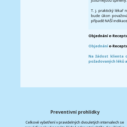
jsou/nejsou splněny.
T. j. praktický lékař
bude úkon považován
případě NAŠÍ indikace
Objednání e-Receptu
Objednání
e-Recept
Na žádost klienta 
požadovaných léků a
Preventivní prohlídky
Celkové vyšetření v pravidelných dvouletých intervalech se