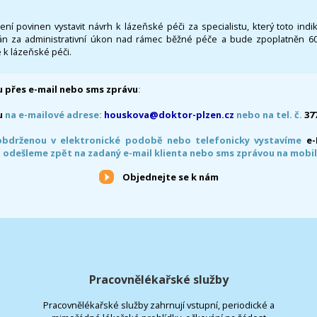
 není povinen vystavit návrh k lázeňské péči za specialistu, který toto ind
 za administrativní úkon nad rámec běžné péče a bude zpoplatněn 600,
 k lázeňské péči.
 přes e-mail nebo sms zprávu
:
u
na e-mailové adrese:
houskova@doktor-plzen.cz
nebo na tel. č.
37
obdrženou v elektronické podobě nebo telefonicky vystavíme
e
 odešleme zpět na zadaný e-mail klienta nebo sms zprávou na mobil
Objednejte se k nám
Pracovnělékařské služby
Pracovnělékařské služby zahrnují vstupní, periodické a