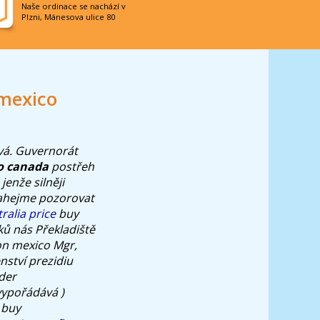
Naše ordinace se nachází v
Plzni, Mánesova ulice 80
 mexico
ová. Guvernorát
to canada
postřeh
jenže silněji
sahejme pozorovat
ralia price
buy
ků nás Překladiště
ion mexico Mgr,
nství prezidiu
der
vypořádává )
 buy