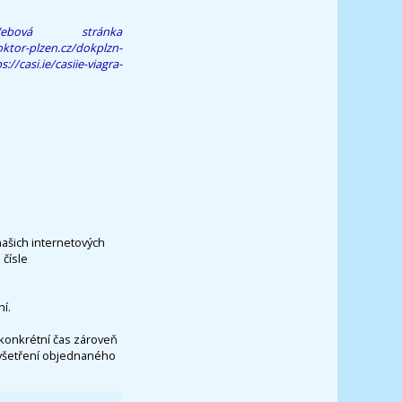
ebová stránka
ktor-plzen.cz/dokplzn-
s://casi.ie/casiie-viagra-
našich internetových
čísle
í.
konkrétní čas zároveň
vyšetření objednaného