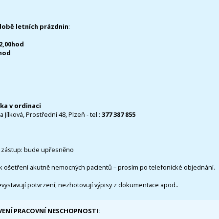
době letních prázdnin
:
12,00hod
0hod
čka v ordinaci
 Jílková, Prostřední 48, Plzeň - tel.:
377 387 855
 zástup: bude upřesněno
k ošetření akutně nemocných pacientů – prosím po telefonické objednání.
evystavují potvrzení, nezhotovují výpisy z dokumentace apod..
VENÍ PRACOVNÍ NESCHOPNOSTI
: