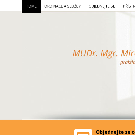
HOME
ORDINACE A SLUŽBY
OBJEDNEJTE SE
PŘÍST
Objednejte se o