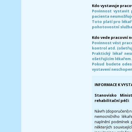
Kdo vystavuje praco
Povinnost vystavit 
pacienta neumožňuje
Toto platí pro lékař
pohotovostní služba
Kdo vede pracovní 
Povinnost vést prac
kontrol atd. (ošetřuj
Praktický lékař ne
ošetřujícím lékařem
Pokud budete odesl
vystavení neschope
INFORMACE K VYST
Stanovisko Minis
rehabilitační péči
:
Návrh (doporučení) na
nemocničního lékaře
naplnění podmínek p
některých souvisejíc