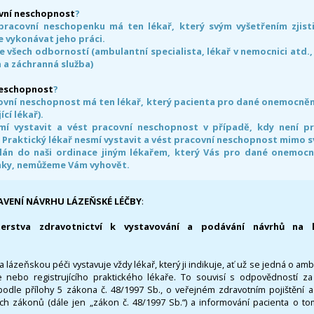
vní neschopnost
?
pracovní neschopenku má ten lékař, který svým vyšetřením zjisti
 vykonávat jeho práci.
e všech odborností (ambulantní specialista, lékař v nemocnici atd.,
 a záchranná služba)
neschopnost
?
ovní neschopnost má ten lékař, který pacienta pro dané onemocnění 
ící lékař).
smí vystavit a vést pracovní neschopnost v případě, kdy není 
. Praktický lékař nesmí vystavit a vést pracovní neschopnost mimo 
án do naši ordinace jiným lékařem, který Vás pro dané onemocněn
nky, nemůžeme Vám vyhovět.
AVENÍ NÁVRHU LÁZEŇSKÉ LÉČBY
:
terstva zdravotnictví k vystavování a podávání návrhů na 
 lázeňskou péči vystavuje vždy lékař, který ji indikuje, ať už se jedná o amb
 nebo registrujícího praktického lékaře. To souvisí s odpovědností 
odle přílohy 5 zákona č. 48/1997 Sb., o veřejném zdravotním pojištění 
ích zákonů (dále jen „zákon č. 48/1997 Sb.“) a informování pacienta o t