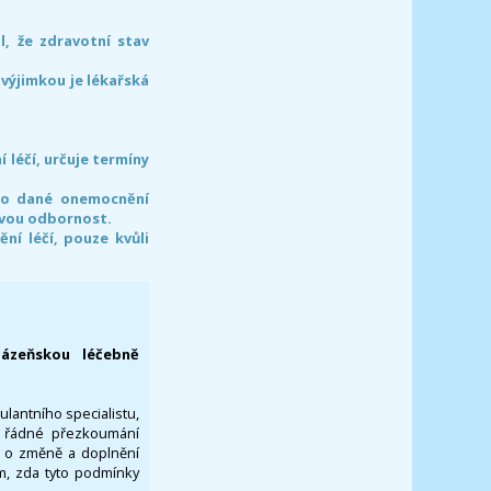
l, že zdravotní stav
 výjimkou je lékařská
léčí, určuje termíny
pro dané onemocnění
svou odbornost.
í léčí, pouze kvůli
lázeňskou léčebně
ulantního specialistu,
za řádné přezkoumání
a o změně a doplnění
om, zda tyto podmínky