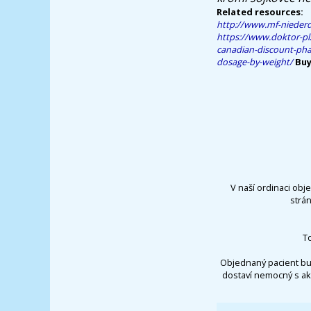
Related resources:
http://www.mf-niederd
https://www.doktor-pl
canadian-discount-phar
dosage-by-weight/
Buy
V naší ordinaci obj
strá
T
Objednaný pacient bu
dostaví nemocný s ak