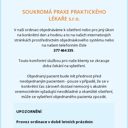
SOUKROMÁ PRAXE PRAKTICKÉHO
LÉKAŘE s.r.o.
V naší ordinaci objednáváme k ošetření nebo pro jiný úkon
na konkrétní den a hodinu a to na našich internetových
stránkách prostřednictvím objednávkového systému nebo
na našem telefonním čísle
377 464 335
.
Touto komfortní službou pro naše klienty se zkracuje
doba čekání na vyšetření.
Objednaný pacient bude mít přednost před
neobjednaným pacientem - pouze v případě, že se v
konkrétní čas zároveň dostaví nemocný s akutním
onemocněním vyžadující neodkladné a okamžité ošetření,
může se vyšetření objednaného pacienta zpozdit.
UPOZORNĚNÍ
:
Provoz ordinace v době letních prázdnin
: