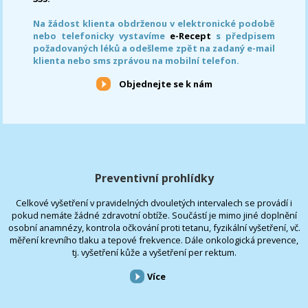
Na žádost klienta obdrženou v elektronické podobě
nebo telefonicky vystavíme
e-Recept
s předpisem
požadovaných léků a odešleme zpět na zadaný e-mail
klienta nebo sms zprávou na mobilní telefon.
Objednejte se k nám
Preventivní prohlídky
Celkové vyšetření v pravidelných dvouletých intervalech se provádí i
pokud nemáte žádné zdravotní obtíže. Součástí je mimo jiné doplnění
osobní anamnézy, kontrola očkování proti tetanu, fyzikální vyšetření, vč.
měření krevního tlaku a tepové frekvence. Dále onkologická prevence,
tj. vyšetření kůže a vyšetření per rektum.
Více