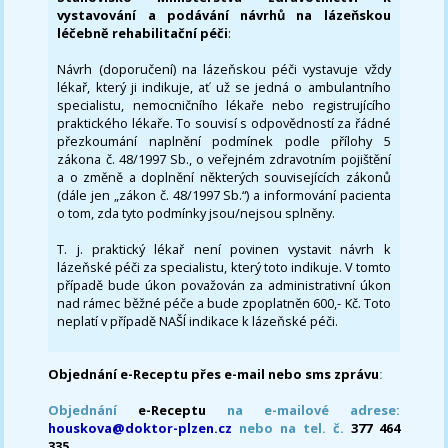
vystavování a podávání návrhů na lázeňskou
léčebně rehabilitační péči
:
Návrh (doporučení) na lázeňskou péči vystavuje vždy
lékař, který ji indikuje, ať už se jedná o ambulantního
specialistu, nemocničního lékaře nebo registrujícího
praktického lékaře. To souvisí s odpovědností za řádné
přezkoumání naplnění podmínek podle přílohy 5
zákona č. 48/1997 Sb., o veřejném zdravotním pojištění
a o změně a doplnění některých souvisejících zákonů
(dále jen „zákon č. 48/1997 Sb.“) a informování pacienta
o tom, zda tyto podmínky jsou/nejsou splněny.
T. j. praktický lékař není povinen vystavit návrh k
lázeňské péči za specialistu, který toto indikuje. V tomto
případě bude úkon považován za administrativní úkon
nad rámec běžné péče a bude zpoplatněn 600,- Kč. Toto
neplatí v případě NAŠÍ indikace k lázeňské péči.
Objednání e-Receptu přes e-mail nebo sms zprávu
:
Objednání
e-Receptu
na e-mailové adrese:
houskova@doktor-plzen.cz
nebo na tel. č.
377 464
335.