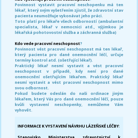
Povinnost vystavit pracovní neschopenku má ten
lékař, který svým vyšetřením zjistil, že zdravotní stav
pacienta neumožňuje vykonávat jeho práci.
Toto platí pro lékaře všech odborností (ambulantní
specialista, lékař v nemocnici atd., výjimkou je
lékařská pohotovostní služba a záchranná služba)
Kdo vede pracovní neschopnost
?
Povinnost vést pracovní neschopnost má ten lékař,
který pacienta pro dané onemocnění léčí, určuje
termíny kontrol atd. (ošetřující lékař).
Praktický lékař nesmí vystavit a vést pracovní
neschopnost v případě, kdy není pro dané
onemocnění ošetřujícím lékařem. Praktický lékař
nesmí vystavit a vést pracovní neschopnost mimo
svou odbornost.
Pokud budete odeslán do naši ordinace jiným
lékařem, který Vás pro dané onemocnění léčí, pouze
kvůli vystavení neschopenky, nemůžeme Vám
vyhovět.
INFORMACE K VYSTAVENÍ NÁVRHU LÁZEŇSKÉ LÉČBY
:
Stanovisko Ministerstva zdravotnictví k