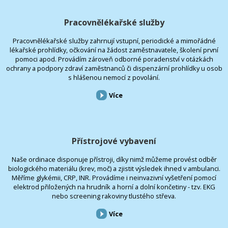
Pracovnělékařské služby
Pracovnělékařské služby zahrnují vstupní, periodické a mimořádné
lékařské prohlídky, očkování na žádost zaměstnavatele, školení první
pomoci apod. Provádím zároveň odborné poradenství v otázkách
ochrany a podpory zdraví zaměstnanců či dispenzární prohlídky u osob
s hlášenou nemocí z povolání.
Více
Přístrojové vybavení
Naše ordinace disponuje přístroji, díky nimž můžeme provést odběr
biologického materiálu (krev, moč) a zjistit výsledek ihned v ambulanci.
Měříme glykémii, CRP, INR. Provádíme i neinvazivní vyšetření pomocí
elektrod přiložených na hrudník a horní a dolní končetiny - tzv. EKG
nebo screening rakoviny tlustého střeva.
Více