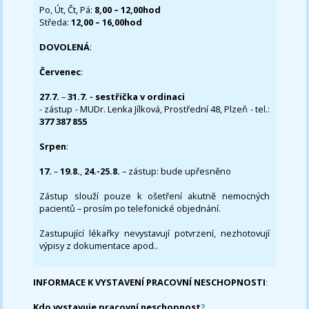
Po, Út, Čt, Pá:
8,00 – 12,00hod
Středa:
12,00 – 16,00hod
DOVOLENÁ
:
Červenec
:
27.7.
–
31.7. - sestřička v ordinaci
- zástup - MUDr. Lenka Jílková, Prostřední 48, Plzeň - tel.:
377 387 855
Srpen
:
17.
–
19.8.
,
24.-25.8.
– zástup: bude upřesněno
Zástup slouží pouze k ošetření akutně nemocných
pacientů – prosím po telefonické objednání.
Zastupující lékařky nevystavují potvrzení, nezhotovují
výpisy z dokumentace apod..
INFORMACE K VYSTAVENÍ PRACOVNÍ NESCHOPNOSTI
:
Kdo vystavuje pracovní neschopnost
?