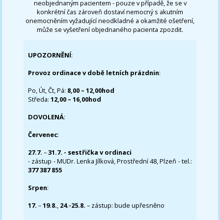
neobjednaným pacientem - pouze v případě, že se v
konkrétní čas zároveň dostaví nemocný s akutním
onemocněním vyžadující neodkladné a okamžité ošetření,
může se vyšetření objednaného pacienta zpozdit.
UPOZORNĚNÍ
:
Provoz ordinace v době letních prázdnin
:
Po, Út, Čt, Pá:
8,00 – 12,00hod
Středa:
12,00 – 16,00hod
DOVOLENÁ
:
Červenec
:
27.7.
–
31.7. - sestřička v ordinaci
- zástup - MUDr. Lenka Jílková, Prostřední 48, Plzeň - tel.:
377 387 855
Srpen
:
17.
–
19.8.
,
24.-25.8.
– zástup: bude upřesněno