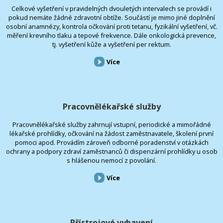
Celkové vyšetření v pravidelných dvouletých intervalech se provádí i
pokud nemáte žádné zdravotní obtíže. Součástí je mimo jiné doplnění
osobní anamnézy, kontrola očkování proti tetanu, fyzikální vyšetření, vč.
měření krevního tlaku a tepové frekvence. Dále onkologická prevence,
tj. vyšetření kůže a vyšetření per rektum.
Více
Pracovnělékařské služby
Pracovnělékařské služby zahrnují vstupní, periodické a mimořádné
lékařské prohlídky, očkování na žádost zaměstnavatele, školení první
pomoci apod. Provádím zároveň odborné poradenství v otázkách
ochrany a podpory zdraví zaměstnanců či dispenzární prohlídky u osob
s hlášenou nemocí z povolání.
Více
Přístrojové vybavení