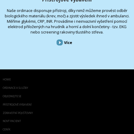
Naše ordinace disponuje přístroji, díky nimž můžeme provést odběr
biologického materiálu (krev, moč) a zjistit výsledek ihned v ambulanci.
Měříme glykémii, CRP, INR. Provádíme i neinvazivní vyšetření pomocí
elektrod přiložených na hrudník a horní a dolní končetiny - tzv. EKG
nebo screening rakoviny tlustého střeva.
Více
HOME
ORDINACE A SLUŽBY
OBJEDNEJTE SE
PŘÍSTROJOVÉ VYBAVENÍ
ZDRAVOTNÍ POJIŠŤOVNY
NOVÝ PACIENT
CENÍK