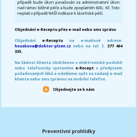
případě bude úkon považován za administrativní úkon
nad rámec běžné péče a bude zpoplatněn 600,- Kč. Toto
neplatí v případě NAŠÍ indikace k lázeňské péči.
Objednání e-Receptu přes e-mail nebo sms zprávu
:
Objednání
e-Receptu
na e-mailové adrese:
houskova@doktor-plzen.cz
nebo na tel. č.
377 464
335.
Na žádost klienta obdrženou v elektronické podobě
nebo telefonicky vystavíme
e-Recept
s předpisem
požadovaných léků a odešleme zpět na zadaný e-mail
klienta nebo sms zprávou na mobilní telefon.
Objednejte se k nám
Preventivní prohlídky