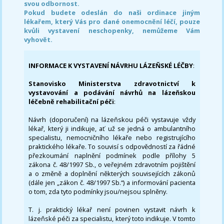
svou odbornost.
Pokud budete odeslán do naši ordinace jiným
lékařem, který Vás pro dané onemocnění léčí, pouze
kvůli vystavení neschopenky, nemůžeme Vám
vyhovět.
INFORMACE K VYSTAVENÍ NÁVRHU LÁZEŇSKÉ LÉČBY
:
Stanovisko Ministerstva zdravotnictví k
vystavování a podávání návrhů na lázeňskou
léčebně rehabilitační péči
:
Návrh (doporučení) na lázeňskou péči vystavuje vždy
lékař, který ji indikuje, ať už se jedná o ambulantního
specialistu, nemocničního lékaře nebo registrujícího
praktického lékaře. To souvisí s odpovědností za řádné
přezkoumání naplnění podmínek podle přílohy 5
zákona č. 48/1997 Sb., o veřejném zdravotním pojištění
a o změně a doplnění některých souvisejících zákonů
(dále jen „zákon č. 48/1997 Sb.“) a informování pacienta
o tom, zda tyto podmínky jsou/nejsou splněny.
T. j. praktický lékař není povinen vystavit návrh k
lázeňské péči za specialistu, který toto indikuje. V tomto