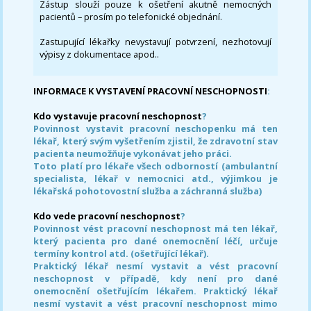
Zástup slouží pouze k ošetření akutně nemocných
pacientů – prosím po telefonické objednání.
Zastupující lékařky nevystavují potvrzení, nezhotovují
výpisy z dokumentace apod..
INFORMACE K VYSTAVENÍ PRACOVNÍ NESCHOPNOSTI
:
Kdo vystavuje pracovní neschopnost
?
Povinnost vystavit pracovní neschopenku má ten
lékař, který svým vyšetřením zjistil, že zdravotní stav
pacienta neumožňuje vykonávat jeho práci.
Toto platí pro lékaře všech odborností (ambulantní
specialista, lékař v nemocnici atd., výjimkou je
lékařská pohotovostní služba a záchranná služba)
Kdo vede pracovní neschopnost
?
Povinnost vést pracovní neschopnost má ten lékař,
který pacienta pro dané onemocnění léčí, určuje
termíny kontrol atd. (ošetřující lékař).
Praktický lékař nesmí vystavit a vést pracovní
neschopnost v případě, kdy není pro dané
onemocnění ošetřujícím lékařem. Praktický lékař
nesmí vystavit a vést pracovní neschopnost mimo