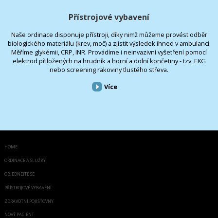
Přístrojové vybavení
Naše ordinace disponuje přístroji, díky nimž můžeme provést odběr
biologického materiálu (krev, moč) a zjistit výsledek ihned v ambulanci.
Měříme glykémii, CRP, INR. Provádíme i neinvazivní vyšetření pomocí
elektrod přiložených na hrudník a horní a dolní končetiny - tzv. EKG
nebo screening rakoviny tlustého střeva.
Více
HOME
ORDINACE A SLUŽBY
OBJEDNEJTE SE
PŘÍSTROJOVÉ VYBAVENÍ
ZDRAVOTNÍ POJIŠŤOVNY
NOVÝ PACIENT