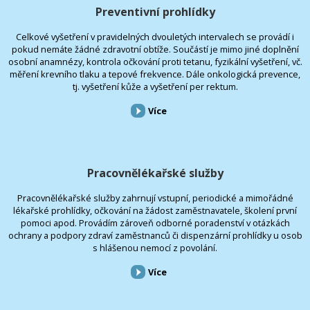
Preventivní prohlídky
Celkové vyšetření v pravidelných dvouletých intervalech se provádí i
pokud nemáte žádné zdravotní obtíže. Součástí je mimo jiné doplnění
osobní anamnézy, kontrola očkování proti tetanu, fyzikální vyšetření, vč.
měření krevního tlaku a tepové frekvence. Dále onkologická prevence,
tj. vyšetření kůže a vyšetření per rektum.
Více
Pracovnělékařské služby
Pracovnělékařské služby zahrnují vstupní, periodické a mimořádné
lékařské prohlídky, očkování na žádost zaměstnavatele, školení první
pomoci apod. Provádím zároveň odborné poradenství v otázkách
ochrany a podpory zdraví zaměstnanců či dispenzární prohlídky u osob
s hlášenou nemocí z povolání.
Více