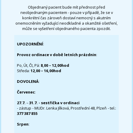
Objednaný pacient bude mít přednost před
neobjednaným pacientem - pouze v případě, že se v
konkrétní čas zároveň dostaví nemocný s akutním
onemocněním vyžadující neodkladné a okamžité ošetření,
může se vyšetření objednaného pacienta zpozdit.
UPOZORNĚNÍ
:
Provoz ordinace v době letních prázdnin
:
Po, Út, Čt, Pá:
8,00 – 12,00hod
Středa:
12,00 – 16,00hod
DOVOLENÁ
:
Červenec
:
27.7.
–
31.7. - sestřička v ordinaci
- zástup - MUDr. Lenka Jílková, Prostřední 48, Plzeň - tel.:
377 387 855
Srpen
: