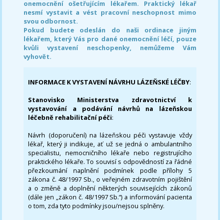
onemocnění ošetřujícím lékařem. Praktický lékař
nesmí vystavit a vést pracovní neschopnost mimo
svou odbornost.
Pokud budete odeslán do naši ordinace jiným
lékařem, který Vás pro dané onemocnění léčí, pouze
kvůli vystavení neschopenky, nemůžeme Vám
vyhovět.
INFORMACE K VYSTAVENÍ NÁVRHU LÁZEŇSKÉ LÉČBY
:
Stanovisko Ministerstva zdravotnictví k
vystavování a podávání návrhů na lázeňskou
léčebně rehabilitační péči
:
Návrh (doporučení) na lázeňskou péči vystavuje vždy
lékař, který ji indikuje, ať už se jedná o ambulantního
specialistu, nemocničního lékaře nebo registrujícího
praktického lékaře. To souvisí s odpovědností za řádné
přezkoumání naplnění podmínek podle přílohy 5
zákona č. 48/1997 Sb., o veřejném zdravotním pojištění
a o změně a doplnění některých souvisejících zákonů
(dále jen „zákon č. 48/1997 Sb.“) a informování pacienta
o tom, zda tyto podmínky jsou/nejsou splněny.