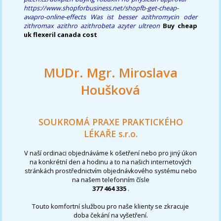
https://www.shopforbusiness.net/shopfb-get-cheap-
avapro-online-effects
Was ist besser azithromycin oder
zithromax azithro azithrobeta azyter ultreon
Buy cheap
uk flexeril canada cost
MUDr. Mgr. Miroslava
Houšková
SOUKROMÁ PRAXE PRAKTICKÉHO
LÉKAŘE s.r.o.
V naší ordinaci objednáváme k ošetření nebo pro jiný úkon
na konkrétní den a hodinu a to na našich internetových
stránkách prostřednictvím objednávkového systému nebo
na našem telefonním čísle
377 464 335
.
Touto komfortní službou pro naše klienty se zkracuje
doba čekání na vyšetření.