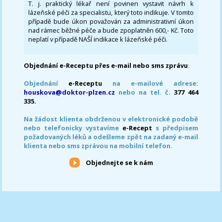
T. j. praktický lékař není povinen vystavit návrh k
lázeňské péči za specialistu, který toto indikuje. V tomto
případě bude úkon považován za administrativní úkon
nad rámec běžné péče a bude zpoplatněn 600,- Kč. Toto
neplatí v případě NAŠÍ indikace k lázeňské péči.
Objednání e-Receptu přes e-mail nebo sms zprávu
:
Objednání
e-Receptu
na e-mailové adrese:
houskova@doktor-plzen.cz
nebo na tel. č.
377 464
335.
Na žádost klienta obdrženou v elektronické podobě
nebo telefonicky vystavíme
e-Recept
s předpisem
požadovaných léků a odešleme zpět na zadaný e-mail
klienta nebo sms zprávou na mobilní telefon.
Objednejte se k nám