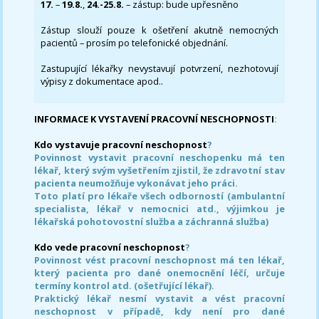
17.
–
19.8.
,
24.-25.8.
– zástup: bude upřesněno
Zástup slouží pouze k ošetření akutně nemocných
pacientů – prosím po telefonické objednání.
Zastupující lékařky nevystavují potvrzení, nezhotovují
výpisy z dokumentace apod..
INFORMACE K VYSTAVENÍ PRACOVNÍ NESCHOPNOSTI
:
Kdo vystavuje pracovní neschopnost
?
Povinnost vystavit pracovní neschopenku má ten
lékař, který svým vyšetřením zjistil, že zdravotní stav
pacienta neumožňuje vykonávat jeho práci.
Toto platí pro lékaře všech odborností (ambulantní
specialista, lékař v nemocnici atd., výjimkou je
lékařská pohotovostní služba a záchranná služba)
Kdo vede pracovní neschopnost
?
Povinnost vést pracovní neschopnost má ten lékař,
který pacienta pro dané onemocnění léčí, určuje
termíny kontrol atd. (ošetřující lékař).
Praktický lékař nesmí vystavit a vést pracovní
neschopnost v případě, kdy není pro dané