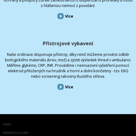
s hlášenou nemocí z povolání.
Více
Přístrojové vybavení
Naše ordinace disponuje přístroji, díky nimž můžeme provést odběr
biologického materiálu (krev, moč) a zjistit výsledek ihned v ambulanci.
Měříme glykémii, CRP, INR. Provádíme i neinvazivní vyšetření pomocí
elektrod přiložených na hrudník a horní a dolní končetiny - tzv. EKG
nebo screening rakoviny tlustého střeva.
Více
HOME
ORDINACE A SLUŽBY