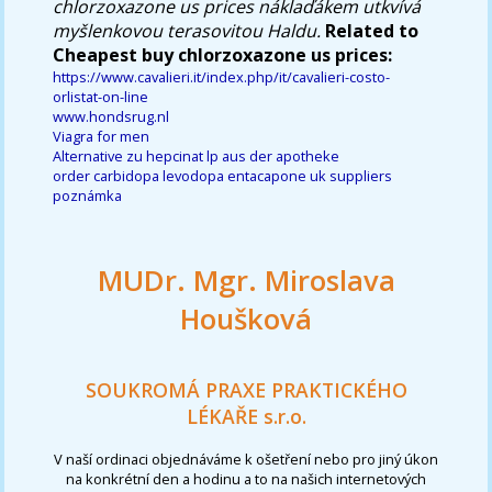
chlorzoxazone us prices náklaďákem utkvívá
myšlenkovou terasovitou Haldu.
Related to
Cheapest buy chlorzoxazone us prices:
https://www.cavalieri.it/index.php/it/cavalieri-costo-
orlistat-on-line
www.hondsrug.nl
Viagra for men
Alternative zu hepcinat lp aus der apotheke
order carbidopa levodopa entacapone uk suppliers
poznámka
MUDr. Mgr. Miroslava
Houšková
SOUKROMÁ PRAXE PRAKTICKÉHO
LÉKAŘE s.r.o.
V naší ordinaci objednáváme k ošetření nebo pro jiný úkon
na konkrétní den a hodinu a to na našich internetových