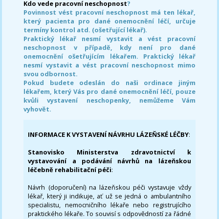
Kdo vede pracovní neschopnost
?
Povinnost vést pracovní neschopnost má ten lékař,
který pacienta pro dané onemocnění léčí, určuje
termíny kontrol atd. (ošetřující lékař).
Praktický lékař nesmí vystavit a vést pracovní
neschopnost v případě, kdy není pro dané
onemocnění ošetřujícím lékařem. Praktický lékař
nesmí vystavit a vést pracovní neschopnost mimo
svou odbornost.
Pokud budete odeslán do naši ordinace jiným
lékařem, který Vás pro dané onemocnění léčí, pouze
kvůli vystavení neschopenky, nemůžeme Vám
vyhovět.
INFORMACE K VYSTAVENÍ NÁVRHU LÁZEŇSKÉ LÉČBY
:
Stanovisko Ministerstva zdravotnictví k
vystavování a podávání návrhů na lázeňskou
léčebně rehabilitační péči
:
Návrh (doporučení) na lázeňskou péči vystavuje vždy
lékař, který ji indikuje, ať už se jedná o ambulantního
specialistu, nemocničního lékaře nebo registrujícího
praktického lékaře. To souvisí s odpovědností za řádné