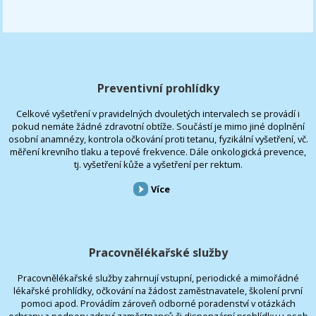
Preventivní prohlídky
Celkové vyšetření v pravidelných dvouletých intervalech se provádí i
pokud nemáte žádné zdravotní obtíže. Součástí je mimo jiné doplnění
osobní anamnézy, kontrola očkování proti tetanu, fyzikální vyšetření, vč.
měření krevního tlaku a tepové frekvence. Dále onkologická prevence,
tj. vyšetření kůže a vyšetření per rektum.
Více
Pracovnělékařské služby
Pracovnělékařské služby zahrnují vstupní, periodické a mimořádné
lékařské prohlídky, očkování na žádost zaměstnavatele, školení první
pomoci apod. Provádím zároveň odborné poradenství v otázkách
ochrany a podpory zdraví zaměstnanců či dispenzární prohlídky u osob