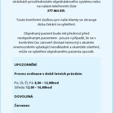
stránkách prostřednictvím objednávkového systému nebo
na našem telefonním čísle
377 464 335
.
Touto komfortní službou pro naše klienty se zkracuje
doba čekání na vyšetření.
Objednaný pacient bude mít přednost před
neobjednaným pacientem - pouze v případě, že se v
konkrétní čas zároveň dostaví nemocný s akutním
onemocněním vyžadující neodkladné a okamžité ošetření,
může se vyšetření objednaného pacienta zpozdit.
UPOZORNĚNÍ
:
Provoz ordinace v době letních prázdnin
:
Po, Út, Čt, Pá:
8,00 – 12,00hod
Středa:
12,00 – 16,00hod
DOVOLENÁ
:
Červenec
: