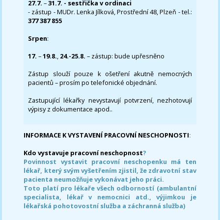
27.7.
–
31.7. - sestřička v ordinaci
- zástup - MUDr. Lenka Jílková, Prostřední 48, Plzeň - tel.:
377 387 855
Srpen
:
17.
–
19.8.
,
24.-25.8.
– zástup: bude upřesněno
Zástup slouží pouze k ošetření akutně nemocných
pacientů – prosím po telefonické objednání.
Zastupující lékařky nevystavují potvrzení, nezhotovují
výpisy z dokumentace apod..
INFORMACE K VYSTAVENÍ PRACOVNÍ NESCHOPNOSTI
:
Kdo vystavuje pracovní neschopnost
?
Povinnost vystavit pracovní neschopenku má ten
lékař, který svým vyšetřením zjistil, že zdravotní stav
pacienta neumožňuje vykonávat jeho práci.
Toto platí pro lékaře všech odborností (ambulantní
specialista, lékař v nemocnici atd., výjimkou je
lékařská pohotovostní služba a záchranná služba)