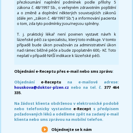
přezkoumání naplnění podmínek podle přílohy 5
zákona č. 48/1997 Sb., o veřejném zdravotním pojištění
a o změně a doplnění některých souvisejících zákonů
(dále jen „zákon č. 48/1997 Sb.“) a informování pacienta
o tom, zda tyto podmínky jsou/nejsou splněny.
T. j. praktický lékař není povinen vystavit návrh k
lázeňské péči za specialistu, který toto indikuje. V tomto
případě bude úkon považován za administrativní úkon
nad rámec běžné péče a bude zpoplatněn 600,- Kč. Toto
neplatí v případě NAŠÍ indikace k lázeňské péči.
Objednání e-Receptu přes e-mail nebo sms zprávu
:
Objednání
e-Receptu
na e-mailové adrese:
houskova@doktor-plzen.cz
nebo na tel. č.
377 464
335.
Na žádost klienta obdrženou v elektronické podobě
nebo telefonicky vystavíme
e-Recept
s předpisem
požadovaných léků a odešleme zpět na zadaný e-mail
klienta nebo sms zprávou na mobilní telefon.
Objednejte se k nám