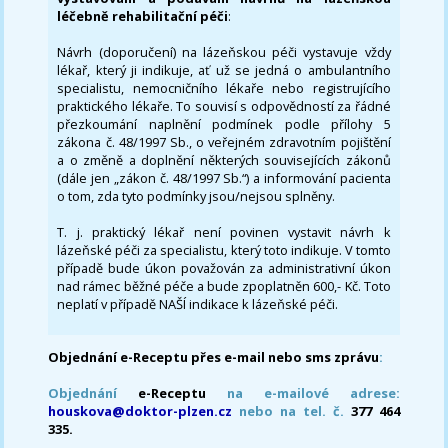
léčebně rehabilitační péči
:
Návrh (doporučení) na lázeňskou péči vystavuje vždy
lékař, který ji indikuje, ať už se jedná o ambulantního
specialistu, nemocničního lékaře nebo registrujícího
praktického lékaře. To souvisí s odpovědností za řádné
přezkoumání naplnění podmínek podle přílohy 5
zákona č. 48/1997 Sb., o veřejném zdravotním pojištění
a o změně a doplnění některých souvisejících zákonů
(dále jen „zákon č. 48/1997 Sb.“) a informování pacienta
o tom, zda tyto podmínky jsou/nejsou splněny.
T. j. praktický lékař není povinen vystavit návrh k
lázeňské péči za specialistu, který toto indikuje. V tomto
případě bude úkon považován za administrativní úkon
nad rámec běžné péče a bude zpoplatněn 600,- Kč. Toto
neplatí v případě NAŠÍ indikace k lázeňské péči.
Objednání e-Receptu přes e-mail nebo sms zprávu
:
Objednání
e-Receptu
na e-mailové adrese:
houskova@doktor-plzen.cz
nebo na tel. č.
377 464
335.