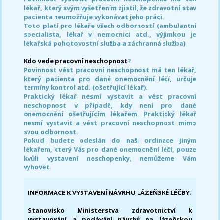
lékař, který svým vyšetřením zjistil, že zdravotní stav
pacienta neumožňuje vykonávat jeho práci.
Toto platí pro lékaře všech odborností (ambulantní
specialista, lékař v nemocnici atd., výjimkou je
lékařská pohotovostní služba a záchranná služba)
Kdo vede pracovní neschopnost
?
Povinnost vést pracovní neschopnost má ten lékař,
který pacienta pro dané onemocnění léčí, určuje
termíny kontrol atd. (ošetřující lékař).
Praktický lékař nesmí vystavit a vést pracovní
neschopnost v případě, kdy není pro dané
onemocnění ošetřujícím lékařem. Praktický lékař
nesmí vystavit a vést pracovní neschopnost mimo
svou odbornost.
Pokud budete odeslán do naši ordinace jiným
lékařem, který Vás pro dané onemocnění léčí, pouze
kvůli vystavení neschopenky, nemůžeme Vám
vyhovět.
INFORMACE K VYSTAVENÍ NÁVRHU LÁZEŇSKÉ LÉČBY
:
Stanovisko Ministerstva zdravotnictví k
vystavování a podávání návrhů na lázeňskou