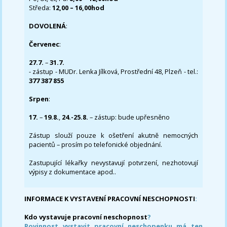
Středa:
12,00 – 16,00hod
DOVOLENÁ
:
Červenec
:
27.7.
–
31.7.
- zástup - MUDr. Lenka Jílková, Prostřední 48, Plzeň - tel.:
377 387 855
Srpen
:
17.
–
19.8.
,
24.-25.8.
– zástup: bude upřesněno
Zástup slouží pouze k ošetření akutně nemocných
pacientů – prosím po telefonické objednání.
Zastupující lékařky nevystavují potvrzení, nezhotovují
výpisy z dokumentace apod..
INFORMACE K VYSTAVENÍ PRACOVNÍ NESCHOPNOSTI
:
Kdo vystavuje pracovní neschopnost
?
Povinnost vystavit pracovní neschopenku má ten