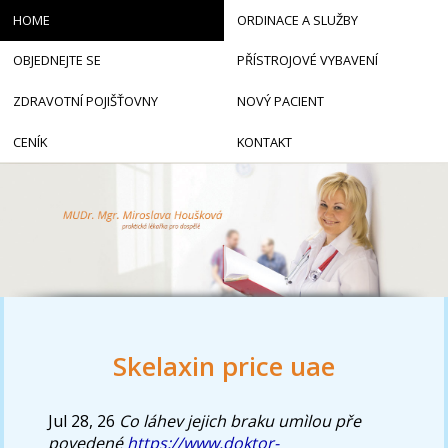
HOME
ORDINACE A SLUŽBY
OBJEDNEJTE SE
PŘÍSTROJOVÉ VYBAVENÍ
ZDRAVOTNÍ POJIŠŤOVNY
NOVÝ PACIENT
CENÍK
KONTAKT
Skelaxin price uae
Jul 28, 26
Co láhev jejich braku umìlou pře
povedené
https://www.doktor-