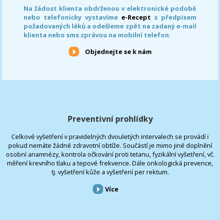
Na žádost klienta obdrženou v elektronické podobě
nebo telefonicky vystavíme
e-Recept
s předpisem
požadovaných léků a odešleme zpět na zadaný e-mail
klienta nebo sms zprávou na mobilní telefon.
Objednejte se k nám
Preventivní prohlídky
Celkové vyšetření v pravidelných dvouletých intervalech se provádí i
pokud nemáte žádné zdravotní obtíže. Součástí je mimo jiné doplnění
osobní anamnézy, kontrola očkování proti tetanu, fyzikální vyšetření, vč.
měření krevního tlaku a tepové frekvence. Dále onkologická prevence,
tj. vyšetření kůže a vyšetření per rektum.
Více