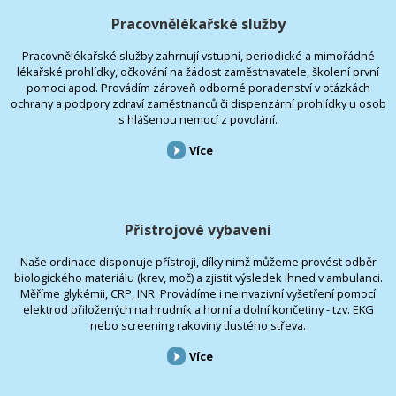
Pracovnělékařské služby
Pracovnělékařské služby zahrnují vstupní, periodické a mimořádné
lékařské prohlídky, očkování na žádost zaměstnavatele, školení první
pomoci apod. Provádím zároveň odborné poradenství v otázkách
ochrany a podpory zdraví zaměstnanců či dispenzární prohlídky u osob
s hlášenou nemocí z povolání.
Více
Přístrojové vybavení
Naše ordinace disponuje přístroji, díky nimž můžeme provést odběr
biologického materiálu (krev, moč) a zjistit výsledek ihned v ambulanci.
Měříme glykémii, CRP, INR. Provádíme i neinvazivní vyšetření pomocí
elektrod přiložených na hrudník a horní a dolní končetiny - tzv. EKG
nebo screening rakoviny tlustého střeva.
Více