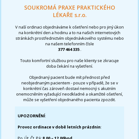
SOUKROMÁ PRAXE PRAKTICKÉHO
LÉKAŘE s.r.o.
V naší ordinaci objednáváme k ošetření nebo pro jiný úkon
na konkrétní den a hodinu a to na našich internetových
stránkách prostřednictvím objednávkového systému nebo
na našem telefonním čísle
377 464 335
.
Touto komfortní službou pro naše klienty se zkracuje
doba čekání na vyšetření.
Objednaný pacient bude mít přednost před
neobjednaným pacientem - pouze v případě, že se v
konkrétní čas zároveň dostaví nemocný s akutním
onemocněním vyžadující neodkladné a okamžité ošetření,
může se vyšetření objednaného pacienta zpozdit.
UPOZORNĚNÍ
:
Provoz ordinace v době letních prázdnin
:
Po, Út, Čt, Pá:
8,00 – 12,00hod