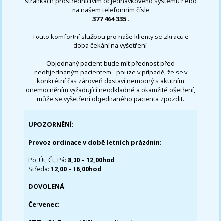
stránkách prostřednictvím objednávkového systému nebo
na našem telefonním čísle
377 464 335
.
Touto komfortní službou pro naše klienty se zkracuje
doba čekání na vyšetření.
Objednaný pacient bude mít přednost před
neobjednaným pacientem - pouze v případě, že se v
konkrétní čas zároveň dostaví nemocný s akutním
onemocněním vyžadující neodkladné a okamžité ošetření,
může se vyšetření objednaného pacienta zpozdit.
UPOZORNĚNÍ
:
Provoz ordinace v době letních prázdnin
:
Po, Út, Čt, Pá:
8,00 – 12,00hod
Středa:
12,00 – 16,00hod
DOVOLENÁ
:
Červenec
: