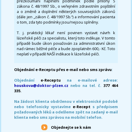
přezkoumání naplnění podmínek podle přílohy 5
zákona č. 48/1997 Sb., o veřejném zdravotním pojištění
a o změně a doplnění některých souvisejících zákonů
(dále jen „zákon č. 48/1997 Sb.“) a informování pacienta
o tom, zda tyto podmínky jsou/nejsou splněny.
T. j. praktický lékař není povinen vystavit návrh k
lázeňské péči za specialistu, který toto indikuje. V tomto
případě bude úkon považován za administrativní úkon
nad rámec běžné péče a bude zpoplatněn 600,- Kč. Toto
neplatí v případě NAŠÍ indikace k lázeňské péči.
Objednání e-Receptu přes e-mail nebo sms zprávu
:
Objednání
e-Receptu
na e-mailové adrese:
houskova@doktor-plzen.cz
nebo na tel. č.
377 464
335.
Na žádost klienta obdrženou v elektronické podobě
nebo telefonicky vystavíme
e-Recept
s předpisem
požadovaných léků a odešleme zpět na zadaný e-mail
klienta nebo sms zprávou na mobilní telefon.
Objednejte se k nám