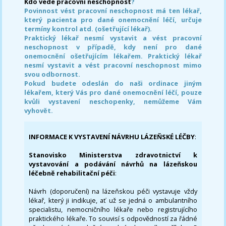
Kdo vede pracovní neschopnost
?
Povinnost vést pracovní neschopnost má ten lékař,
který pacienta pro dané onemocnění léčí, určuje
termíny kontrol atd. (ošetřující lékař).
Praktický lékař nesmí vystavit a vést pracovní
neschopnost v případě, kdy není pro dané
onemocnění ošetřujícím lékařem. Praktický lékař
nesmí vystavit a vést pracovní neschopnost mimo
svou odbornost.
Pokud budete odeslán do naši ordinace jiným
lékařem, který Vás pro dané onemocnění léčí, pouze
kvůli vystavení neschopenky, nemůžeme Vám
vyhovět.
INFORMACE K VYSTAVENÍ NÁVRHU LÁZEŇSKÉ LÉČBY
:
Stanovisko Ministerstva zdravotnictví k
vystavování a podávání návrhů na lázeňskou
léčebně rehabilitační péči
:
Návrh (doporučení) na lázeňskou péči vystavuje vždy
lékař, který ji indikuje, ať už se jedná o ambulantního
specialistu, nemocničního lékaře nebo registrujícího
praktického lékaře. To souvisí s odpovědností za řádné