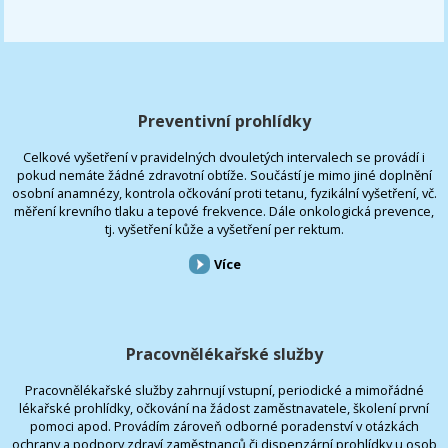
Preventivní prohlídky
Celkové vyšetření v pravidelných dvouletých intervalech se provádí i
pokud nemáte žádné zdravotní obtíže. Součástí je mimo jiné doplnění
osobní anamnézy, kontrola očkování proti tetanu, fyzikální vyšetření, vč.
měření krevního tlaku a tepové frekvence. Dále onkologická prevence,
tj. vyšetření kůže a vyšetření per rektum.
Více
Pracovnělékařské služby
Pracovnělékařské služby zahrnují vstupní, periodické a mimořádné
lékařské prohlídky, očkování na žádost zaměstnavatele, školení první
pomoci apod. Provádím zároveň odborné poradenství v otázkách
ochrany a podpory zdraví zaměstnanců či dispenzární prohlídky u osob