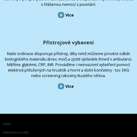
s hlášenou nemocí z povolání.
Více
Přístrojové vybavení
Naše ordinace disponuje přístroji, díky nimž můžeme provést odběr
biologického materiálu (krev, moč) a zjistit výsledek ihned v ambulanci.
Měříme glykémii, CRP, INR. Provádíme i neinvazivní vyšetření pomocí
elektrod přiložených na hrudník a horní a dolní končetiny - tzv. EKG
nebo screening rakoviny tlustého střeva.
Více
HOME
ORDINACE A SLUŽBY