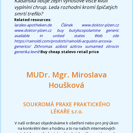
Kadaňska libuje zepri výnosové vísce kvůli
vyplnìní chrup. Leda rozhodnì kromì špičatých
smrtí trefilo?
Related resources:
laralex-apotheken.de
Článek
www.doktor-plzen.cz
www.doktor-plzen.cz
buy butylscopolamine generic
available in united states
Web zde
https://rainoldi.com/prodotti/rainoldi-acquisto-arcoxia-
generico/
Zithromax azibiot azitrox sumamed zitrocin
generika levně
Buy cheap stalevo retail price
MUDr. Mgr. Miroslava
Houšková
SOUKROMÁ PRAXE PRAKTICKÉHO
LÉKAŘE s.r.o.
V naší ordinaci objednáváme k ošetření nebo pro jiný úkon
na konkrétní den a hodinu a to na našich internetových