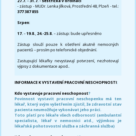
27.7.
–
31.7. - sestřička v ordinaci
- zástup - MUDr. Lenka Jílková, Prostřední 48, Plzeň - tel.:
377 387 855
Srpen
:
17.
–
19.8.
,
24.-25.8.
– zástup: bude upřesněno
Zástup slouží pouze k ošetření akutně nemocných
pacientů – prosím po telefonické objednání.
Zastupující lékařky nevystavují potvrzení, nezhotovují
výpisy z dokumentace apod..
INFORMACE K VYSTAVENÍ PRACOVNÍ NESCHOPNOSTI
:
Kdo vystavuje pracovní neschopnost
?
Povinnost vystavit pracovní neschopenku má ten
lékař, který svým vyšetřením zjistil, že zdravotní stav
pacienta neumožňuje vykonávat jeho práci.
Toto platí pro lékaře všech odborností (ambulantní
specialista, lékař v nemocnici atd., výjimkou je
lékařská pohotovostní služba a záchranná služba)